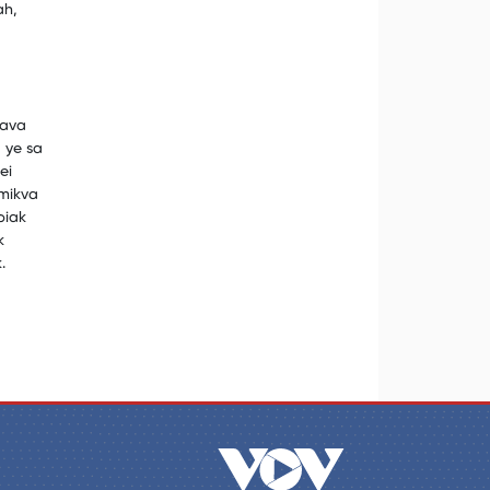
ah,
yava
 ye sa
ei
 mikva
biak
k
.