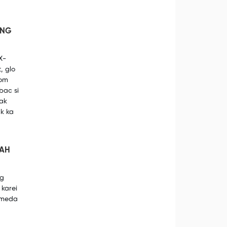
ONG
X-
, glo
dom
bac si
ak
k ka
JAH
ng
karei
 meda