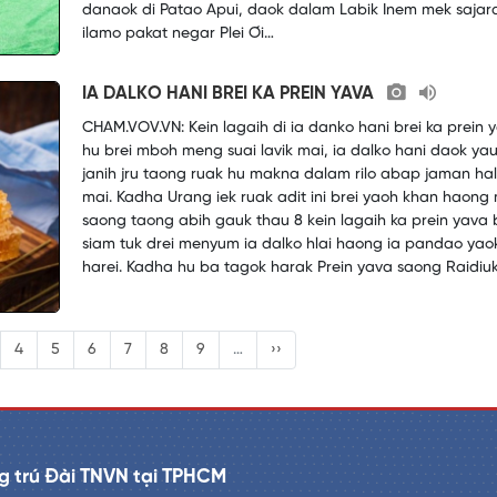
danaok di Patao Apui, daok dalam Labik Inem mek sajar
ilamo pakat negar Plei Ơi…
IA DALKO HANI BREI KA PREIN YAVA
CHAM.VOV.VN: Kein lagaih di ia danko hani brei ka prein 
hu brei mboh meng suai lavik mai, ia dalko hani daok yau
janih jru taong ruak hu makna dalam rilo abap jaman hal
mai. Kadha Urang iek ruak adit ini brei yaoh khan haong
saong taong abih gauk thau 8 kein lagaih ka prein yava 
siam tuk drei menyum ia dalko hlai haong ia pandao yao
harei. Kadha hu ba tagok harak Prein yava saong Raidiuk
4
5
6
7
8
9
…
››
g trú Đài TNVN tại TPHCM