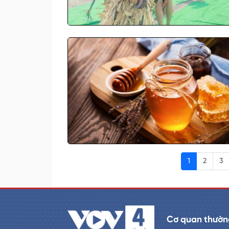
1
2
3
Cơ quan thườn