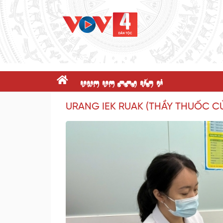
dnK dK ppR x@P c'
URANG IEK RUAK (THẦY THUỐC C