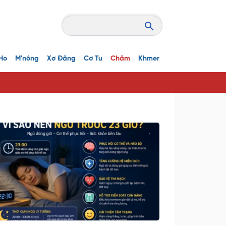
Ho
M'nông
Xơ Đăng
Cơ Tu
Chăm
Khmer