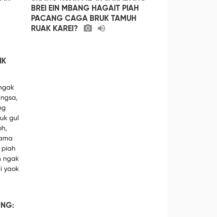
BREI EIN MBANG HAGAIT PIAH
PACANG CAGA BRUK TAMUH
RUAK KAREI?
IK
 ngak
angsa,
ng
uk gul
oh,
gama
 piah
h ngak
i yaok
ONG: