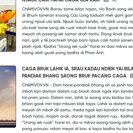
NJAUK CAIK HATAI CAGA ULA KAIK
CHAM.VOV.VN: Barau tame bilan hajan, rilo Baoh sang iek
di Bhum taneran kraong Cửu Long taduan mek gam ga
urang njauk ula kaik. Njauk huac kanda, oh takik urang n
ula kaik tame sang iek ruak mboh biak triak, gaok mai me
meyah oh pasang iek samar drah tantu. Dang Anak bruk
nan, gah y tế pachreih bhap bani njauk caik hatai sanen
plaih njaik. Kadha “Urang iek ruak” harei ini daa mikva s
taong abih guak pang kadha di Phan Ánh.
CAGA BRUK LAHIK IA, SRAU KADAU NDIEN YAI BIL
PANDIAK BHANG SAONG BRUK PACANG CAGA
CHAM.VOV.VN - Dom harei pandiak bhang oh sa janih la
mboh kan daman dalam rup blaoh daok ngak kan kandah
tal prein yava. Dalam nan, lahik ia saong srau kadau lac
bhian gaok min tapi mbuan klak tapa. Lahik ia dalam ru
meyah oh mboh dil samu, meda ngak kan kandah tal ara
baoh hatai, majam arak, darak tagok dalam rup… Kadha
“Urang iek ruak” harei ini, da-a mikva saong taong abih
pang panuac ndom meyai di bac si tapa kadha hu ba t