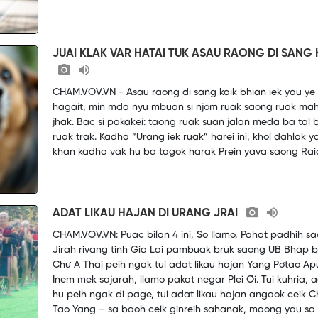
JUAI KLAK VAR HATAI TUK ASAU RAONG DI SANG 
CHAM.VOV.VN - Asau raong di sang kaik bhian iek yau ye
hagait, min mda nyu mbuan si njom ruak saong ruak mah
jhak. Bac si pakakei: taong ruak suan jalan meda ba tal 
ruak trak. Kadha “Urang iek ruak” harei ini, khol dahlak y
khan kadha vak hu ba tagok harak Prein yava saong Raid
ADAT LIKAU HAJAN DI URANG JRAI
CHAM.VOV.VN: Puac bilan 4 ini, So Ilamo, Pahat padhih s
Jirah rivang tinh Gia Lai pambuak bruk saong UB Bhap bi
Chư A Thai peih ngak tui adat likau hajan Yang Pơtao Apu
Inem mek sajarah, ilamo pakat negar Plei Ơi. Tui kuhria, 
hu peih ngak di page, tui adat likau hajan angaok ceik C
Tao Yang – sa baoh ceik ginreih sahanak, maong yau sa 