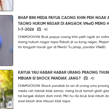
BHAP BINI MEDA PAYUA CAONG KHIN PEIH NGAK 
TAONG HUKUM NEGAR DI ANGAOK VNeID MENG H
1-7-2026
CHAM.VOV.VN: Bruk payua caong khin peih ngak an online
taong hukum nagar tapa Pabah jit vu kong negar, Maja
tin langyah harak gar di Mentri Tu phap, pandar VNeID.
KAYUA YAU HABAR HABAR URANG PRAONG THUN
MBUAN SI SHOCK PANDIAK JANG?
CHAM.VOV.VN: Shock pandiak la-an di urang umo praong
meda rah tabiak biak samar, meng bruk tamuh glaih glar
tal langek dalam dom minit. Min hu rilo bruk brei mboh d
aval blaoh drei mbuan klak tapa.