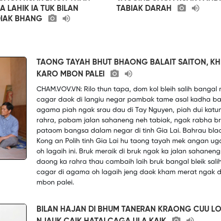
A LAHIK IA TUK BILAN
TABIAK DARAH
IAK BHANG
TAONG TAYAH BHUT BHAONG BALAIT SAITON, KH
KARO MBON PALEI
CHAM.VOV.VN: Rilo thun tapa, dom kol bleih salih bangal
cagar daok di langiu negar pambak tame asal kadha b
agama piah ngak srau dau di Tay Nguyen, piah dui katu
rahra, pabam jalan sahaneng neh tabiak, ngak rabha br
pataom bangsa dalam negar di tinh Gia Lai. Bahrau bla
Kong an Polih tinh Gia Lai hu taong tayah mek angan u
oh lagaih ini. Bruk meraik di bruk ngak ka jalan sahaneng
daong ka rahra thau cambaih laih bruk bangal bleik sali
cagar di agama oh lagaih jeng daok kham merat ngak d
mbon palei.
BILAN HAJAN DI BHUM TANERAN KRAONG CUU L