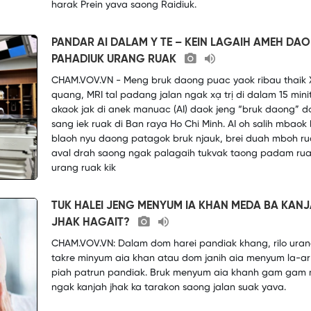
harak Prein yava saong Raidiuk.
PANDAR AI DALAM Y TE – KEIN LAGAIH AMEH DA
PAHADIUK URANG RUAK
CHAM.VOV.VN - Meng bruk daong puac yaok ribau thaik 
quang, MRI tal padang jalan ngak xạ trị di dalam 15 minit
akaok jak di anek manuac (AI) daok jeng “bruk daong” 
sang iek ruak di Ban raya Ho Chi Minh. AI oh salih mbaok 
blaoh nyu daong patagok bruk njauk, brei duah mboh ru
aval drah saong ngak palagaih tukvak taong padam rua
urang ruak kik
TUK HALEI JENG MENYUM IA KHAN MEDA BA KAN
JHAK HAGAIT?
CHAM.VOV.VN: Dalam dom harei pandiak khang, rilo ura
takre minyum aia khan atau dom janih aia menyum la-ar 
piah patrun pandiak. Bruk menyum aia khanh gam gam
ngak kanjah jhak ka tarakon saong jalan suak yava.