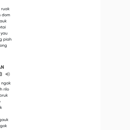
 ruak
m dom
jauk
tai
 yau
g piah
aong
AN
c ngak
 rilo
 bruk
p
k
 gauk
agok