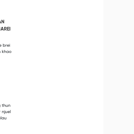
AN
AREI
 brei
m khao
 thun
 njuel
alau