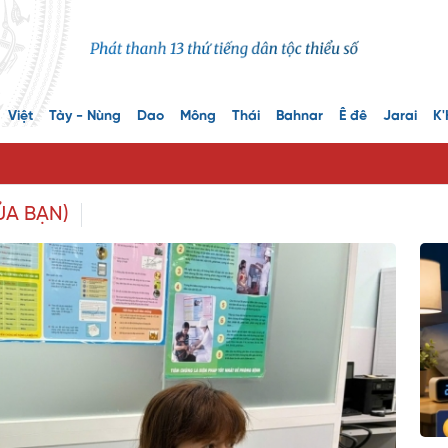
Việt
Tày - Nùng
Dao
Mông
Thái
Bahnar
Ê đê
Jarai
K'
ỦA BẠN)