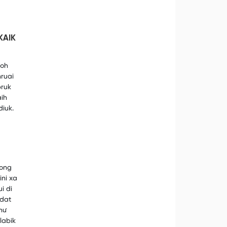
KAIK
 oh
ruai
bruk
aih
iuk.
aong
ni xa
i di
adat
hư
labik