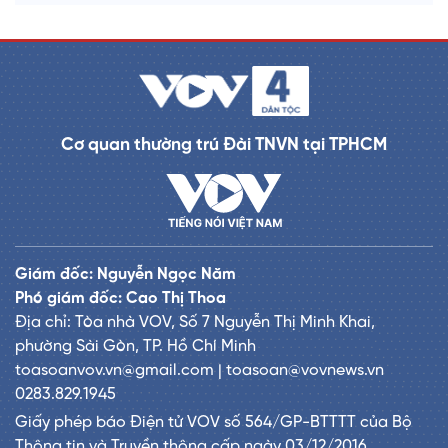
Cơ quan thường trú Đài TNVN tại TPHCM
Giám đốc: Nguyễn Ngọc Năm
Phó giám đốc: Cao Thị Thoa
Địa chỉ: Tòa nhà VOV, Số 7 Nguyễn Thị Minh Khai,
phường Sài Gòn, TP. Hồ Chí Minh
toasoanvov.vn@gmail.com | toasoan@vovnews.vn
0283.829.1945
Giấy phép báo Điện tử VOV số 564/GP-BTTTT của Bộ
Thông tin và Truyền thông cấp ngày 03/12/2016