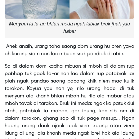
Menyum ia la-an bhian meda ngak tabiak bruk jhak yau
habar
Anek anaih, urang taha saong dom urang hu pren yava
oh kurang siam nan lac mbuan srok pandiak di abih.
Sa di dalam dom kadha mbuan si mboh di dalam rup
pabhap tuk gaok la-ar nan lac dalam rup patabiak iar
piah ngak pandao saong pacang khik niem mac kulik
tarakon. Kayua yau nan ye, rilo urang hadei di tuk
menyum aia khanh bhian mboh hu rilo aia mabar atau
mboh tavak di tarakon. Bruk ini meda: ngak ka patuk dui
atah, patabiak ia maban, gar idung, kan sib om di
dalam tarakon, ghang sap di tuk page mesup... Ngan
haong urang daok njauk ruak viem xoang atau viem
idung di ung, aia khanh meda ngak brei hok aia idung