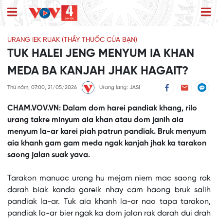
URANG IEK RUAK (THẦY THUỐC CỦA BẠN)
TUK HALEI JENG MENYUM IA KHAN
MEDA BA KANJAH JHAK HAGAIT?
Thứ năm, 07:00, 21/05/2026
Urang lang: JASI
CHAM.VOV.VN: Dalam dom harei pandiak khang, rilo
urang takre minyum aia khan atau dom janih aia
menyum la-ar karei piah patrun pandiak. Bruk menyum
aia khanh gam gam meda ngak kanjah jhak ka tarakon
saong jalan suak yava.
This
is
No compatible source was found for this media.
Tarakon manuac urang hu mejam niem mac saong rak
a
modal
darah biak kanda gareik nhay cam haong bruk salih
window.
pandiak la-ar. Tuk aia khanh la-ar nao tapa tarakon,
pandiak la-ar bier ngak ka dom jalan rak darah dui drah