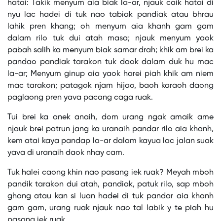
hatai: Takik menyum aia biak la-ar, njauk caik hatai di
nyu lac hadei di tuk nao tabiak pandiak atau bhrau
lahik pren khang; oh menyum aia khanh gam gam
dalam rilo tuk dui atah masa; njauk menyum yaok
pabah salih ka menyum biak samar drah; khik am brei ka
pandao pandiak tarakon tuk daok dalam duk hu mac
la-ar; Menyum ginup aia yaok harei piah khik am niem
mac tarakon; patagok njam hijao, baoh karaoh daong
paglaong pren yava pacang caga ruak.
Tui brei ka anek anaih, dom urang ngak amaik ame
njauk brei patrun jang ka uranaih pandar rilo aia khanh,
kem atai kaya pandap la-ar dalam kayua lac jalan suak
yava di uranaih daok nhay cam.
Tuk halei caong khin nao pasang iek ruak? Meyah mboh
pandik tarakon dui atah, pandiak, patuk rilo, sap mboh
ghang atau kan si luan hadei di tuk pandar aia khanh
gam gam, urang ruak njauk nao tal labik y te piah hu
pasang iek ruak.