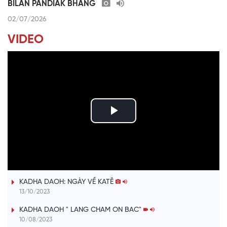
BILAN PANDIAK BHANG
02/07/2026
VIDEO
P
l
ĐƯỢM TÌNH DUYÊN QUÊ
a
KADHA DAOH: NGÀY VỀ KATÊ
y
13/10/2023
V
KADHA DAOH " LANG CHAM ON BAC"
10/08/2023