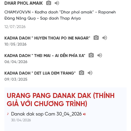
DHAR PHOL AMAIK
CHAM.VOV.VN - Kadha daoh "Dhar phol amaik" - Rapaneh
Đàng Năng Quạ - Sap daoh Thap Ariya
12/07/2026
KADHA DAOH " HUYEN THOAI PO INE NAGAR"
10/05/2026
KADHA DAOH " THEI MAI - AI ĐỀN PHÍA XA"
06/04/2026
KADHA DAOH " DET LUA DEM TRANG"
09/03/2025
URANG PANG DANAK DAK (THÍNH
GIẢ VỚI CHƯƠNG TRÌNH)
Danak dak sap Cam 30_04_2026
30/04/2026