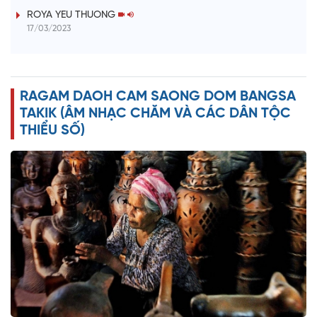
i
ROYA YEU THUONG
17/03/2023
d
e
RAGAM DAOH CAM SAONG DOM BANGSA
o
TAKIK (ÂM NHẠC CHĂM VÀ CÁC DÂN TỘC
THIỂU SỐ)