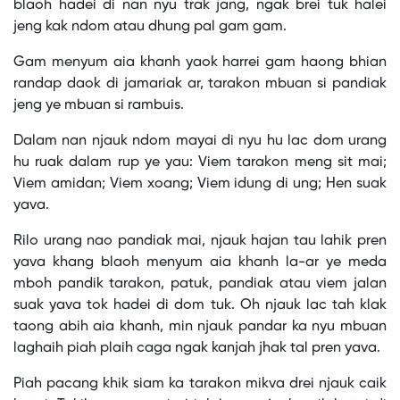
blaoh hadei di nan nyu trak jang, ngak brei tuk halei
jeng kak ndom atau dhung pal gam gam.
Gam menyum aia khanh yaok harrei gam haong bhian
randap daok di jamariak ar, tarakon mbuan si pandiak
jeng ye mbuan si rambuis.
Dalam nan njauk ndom mayai di nyu hu lac dom urang
hu ruak dalam rup ye yau: Viem tarakon meng sit mai;
Viem amidan; Viem xoang; Viem idung di ung; Hen suak
yava.
Rilo urang nao pandiak mai, njauk hajan tau lahik pren
yava khang blaoh menyum aia khanh la-ar ye meda
mboh pandik tarakon, patuk, pandiak atau viem jalan
suak yava tok hadei di dom tuk. Oh njauk lac tah klak
taong abih aia khanh, min njauk pandar ka nyu mbuan
laghaih piah plaih caga ngak kanjah jhak tal pren yava.
Piah pacang khik siam ka tarakon mikva drei njauk caik