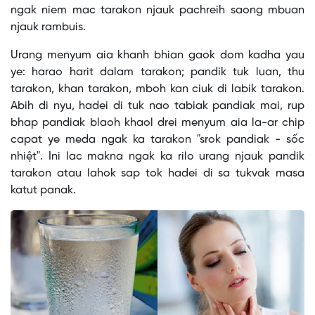
ngak niem mac tarakon njauk pachreih saong mbuan
njauk rambuis.
Urang menyum aia khanh bhian gaok dom kadha yau
ye: harao harit dalam tarakon; pandik tuk luan, thu
tarakon, khan tarakon, mboh kan ciuk di labik tarakon.
Abih di nyu, hadei di tuk nao tabiak pandiak mai, rup
bhap pandiak blaoh khaol drei menyum aia la-ar chip
capat ye meda ngak ka tarakon "srok pandiak - sốc
nhiệt". Ini lac makna ngak ka rilo urang njauk pandik
tarakon atau lahok sap tok hadei di sa tukvak masa
katut panak.