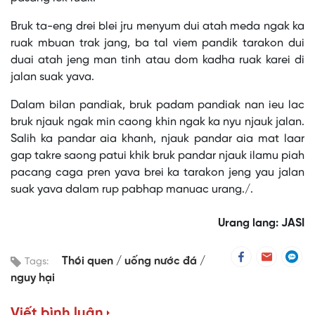
Bruk ta-eng drei blei jru menyum dui atah meda ngak ka
ruak mbuan trak jang, ba tal viem pandik tarakon dui
duai atah jeng man tinh atau dom kadha ruak karei di
jalan suak yava.
Dalam bilan pandiak, bruk padam pandiak nan ieu lac
bruk njauk ngak min caong khin ngak ka nyu njauk jalan.
Salih ka pandar aia khanh, njauk pandar aia mat laar
gap takre saong patui khik bruk pandar njauk ilamu piah
pacang caga pren yava brei ka tarakon jeng yau jalan
suak yava dalam rup pabhap manuac urang./.
Urang lang: JASI
Thói quen
uống nước đá
Tags:
nguy hại
Viết bình luận