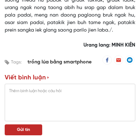
saong meda hu pabak di grauk tukvak, grauk labik,
urang ngak nong taong abih hu srap gap dalam bruk
pala padai, meng nan daong paglaong bruk ngak hu,
asar siam padai, patakik jien buh tame ngak, patakik
prein sangka iek glang saong parilo jien laba./.
Urang lang: MINH KIÊN
trồng lúa bằng smartphone
Tags:
Viết bình luận