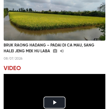
BRUK RAONG HADANG – PADAI DI CA MAU, SANG
HALEI JENG MEK HU LABA
08/07/2026
VIDEO
P