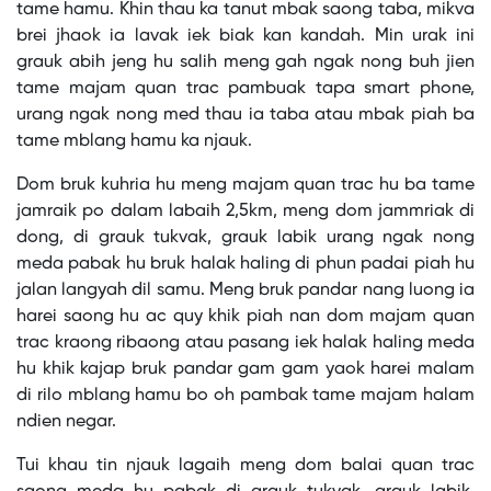
tame hamu. Khin thau ka tanut mbak saong taba, mikva
brei jhaok ia lavak iek biak kan kandah. Min urak ini
grauk abih jeng hu salih meng gah ngak nong buh jien
tame majam quan trac pambuak tapa smart phone,
urang ngak nong med thau ia taba atau mbak piah ba
tame mblang hamu ka njauk.
Dom bruk kuhria hu meng majam quan trac hu ba tame
jamraik po dalam labaih 2,5km, meng dom jammriak di
dong, di grauk tukvak, grauk labik urang ngak nong
meda pabak hu bruk halak haling di phun padai piah hu
jalan langyah dil samu. Meng bruk pandar nang luong ia
harei saong hu ac quy khik piah nan dom majam quan
trac kraong ribaong atau pasang iek halak haling meda
hu khik kajap bruk pandar gam gam yaok harei malam
di rilo mblang hamu bo oh pambak tame majam halam
ndien negar.
Tui khau tin njauk lagaih meng dom balai quan trac