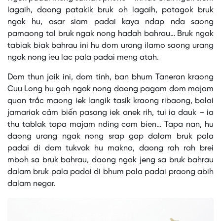
a
modal
lagaih, daong patakik bruk oh lagaih, patagok bruk
window.
ngak hu, asar siam padai kaya ndap nda saong
pamaong tal bruk ngak nong hadah bahrau… Bruk ngak
tabiak biak bahrau ini hu dom urang ilamo saong urang
ngak nong ieu lac pala padai meng atah.
Dom thun jaik ini, dom tinh, ban bhum Taneran kraong
Cuu Long hu gah ngak nong daong pagam dom majam
quan trắc maong iek langik tasik kraong ribaong, balai
jamariak cảm biến pasang iek anek rih, tui ia dauk – ia
thu tablak tapa majam nding cam bien… Tapa nan, hu
daong urang ngak nong srap gap dalam bruk pala
padai di dom tukvak hu makna, daong rah rah brei
mboh sa bruk bahrau, daong ngak jeng sa bruk bahrau
dalam bruk pala padai di bhum pala padai praong abih
dalam negar.