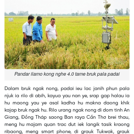
Pandar ilamo kong nghe 4.0 tame bruk pala padai
Dalam bruk ngak nong, padai ieu lac janih phun pala
njuk ia rilo di abih, kayua yau nan ye, srap gap halau ia
hu maong yau ye asal kadha hu makna daong khik
kajap bruk ngak hu. Rilo urang ngak nong di dom tinh An
Giang, Đồng Tháp saong Ban raya Cần Thơ brei thau,
meng hu majam quan trac dut iek langik tasik kraong
ribaong, meng smart phone, di grauk Tukwak, grauk