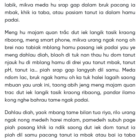
labik, mikva meda hu srap gap dalam bruk pacang ia
mbak, khik ia taba, atau pasiam tanut ia dalam hamu
padai.
Meng hu majam quan trắc dut iek langik tasik kraong
ribaong, meng smart phone, mikva urang ngak nong oh
brei nao tabiak mblang hamu pasang iek padai yau ye
meng dahlau diah, blaoh di tuk nan thau hu dom tanut
njauk hu di mblang hamu di drei yau tanut mbak, tanut
pH, tanut ia… piah srap gap langyah dil samu. Meda
ndom lac, bruk ngak hamu oh ka tuk halei lagaih saong
mbuan yau urak ini, taong abih jeng meng majam quan
trac dut iek langik tasik kraong ribaong, pandar ilamo
kong nghe bahrau tame ngak padai.
Dahlau diah, yaok mbang tame bilan tua riya, rilo urang
ngak nong medeih harei malam, pamedeih subuh page
piah pasang khik ia ndik saong dut iek dom tanut ia
piah dil samu pacang tanut ia mbak atau bai ia taba