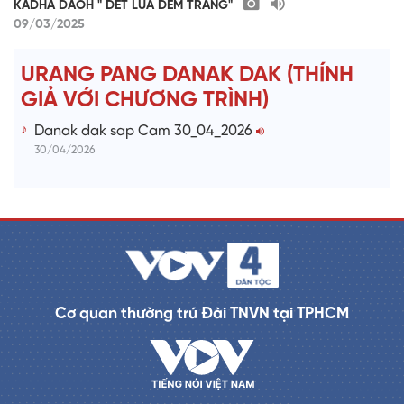
KADHA DAOH " DET LUA DEM TRANG"
09/03/2025
URANG PANG DANAK DAK (THÍNH
GIẢ VỚI CHƯƠNG TRÌNH)
Danak dak sap Cam 30_04_2026
30/04/2026
Cơ quan thường trú Đài TNVN tại TPHCM