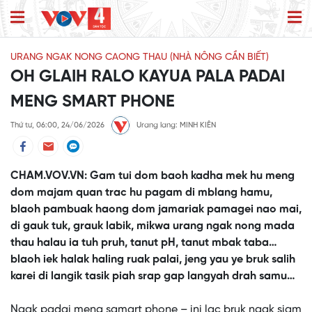
URANG NGAK NONG CAONG THAU (NHÀ NÔNG CẦN BIẾT)
OH GLAIH RALO KAYUA PALA PADAI
MENG SMART PHONE
Thứ tư, 06:00, 24/06/2026
Urang lang: MINH KIÊN
CHAM.VOV.VN: Gam tui dom baoh kadha mek hu meng
dom majam quan trac hu pagam di mblang hamu,
blaoh pambuak haong dom jamariak pamagei nao mai,
di gauk tuk, grauk labik, mikwa urang ngak nong mada
thau halau ia tuh pruh, tanut pH, tanut mbak taba…
blaoh iek halak haling ruak palai, jeng yau ye bruk salih
karei di langik tasik piah srap gap langyah drah samu…
This
is
No compatible source was found for this media.
Ngak padai meng samart phone – ini lac bruk ngak siam