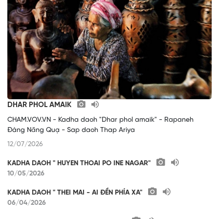
DHAR PHOL AMAIK
CHAM.VOV.VN - Kadha daoh "Dhar phol amaik" - Rapaneh
Đàng Năng Quạ - Sap daoh Thap Ariya
12/07/2026
KADHA DAOH " HUYEN THOAI PO INE NAGAR"
10/05/2026
KADHA DAOH " THEI MAI - AI ĐỀN PHÍA XA"
06/04/2026