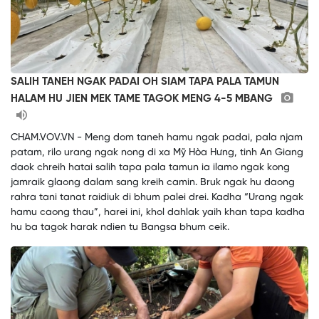
SALIH TANEH NGAK PADAI OH SIAM TAPA PALA TAMUN
HALAM HU JIEN MEK TAME TAGOK MENG 4-5 MBANG
CHAM.VOV.VN - Meng dom taneh hamu ngak padai, pala njam
patam, rilo urang ngak nong di xa Mỹ Hòa Hưng, tinh An Giang
daok chreih hatai salih tapa pala tamun ia ilamo ngak kong
jamraik glaong dalam sang kreih camin. Bruk ngak hu daong
rahra tani tanat raidiuk di bhum palei drei. Kadha “Urang ngak
hamu caong thau”, harei ini, khol dahlak yaih khan tapa kadha
hu ba tagok harak ndien tu Bangsa bhum ceik.