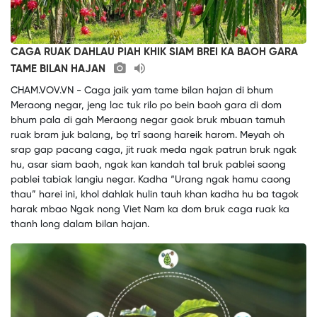
CAGA RUAK DAHLAU PIAH KHIK SIAM BREI KA BAOH GARA
TAME BILAN HAJAN
CHAM.VOV.VN - Caga jaik yam tame bilan hajan di bhum
Meraong negar, jeng lac tuk rilo po bein baoh gara di dom
bhum pala di gah Meraong negar gaok bruk mbuan tamuh
ruak bram juk balang, bọ trĩ saong hareik harom. Meyah oh
srap gap pacang caga, jit ruak meda ngak patrun bruk ngak
hu, asar siam baoh, ngak kan kandah tal bruk pablei saong
pablei tabiak langiu negar. Kadha “Urang ngak hamu caong
thau” harei ini, khol dahlak hulin tauh khan kadha hu ba tagok
harak mbao Ngak nong Viet Nam ka dom bruk caga ruak ka
thanh long dalam bilan hajan.