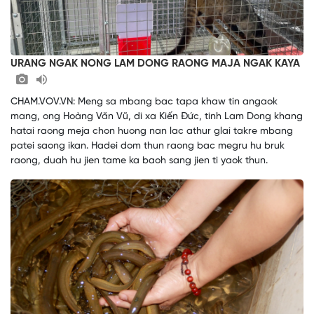
URANG NGAK NONG LAM DONG RAONG MAJA NGAK KAYA
CHAM.VOV.VN: Meng sa mbang bac tapa khaw tin angaok
mang, ong Hoàng Văn Vũ, di xa Kiến Đức, tinh Lam Dong khang
hatai raong meja chon huong nan lac athur glai takre mbang
patei saong ikan. Hadei dom thun raong bac megru hu bruk
raong, duah hu jien tame ka baoh sang jien ti yaok thun.