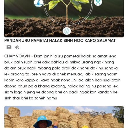
PANDAR JRU PAMETAI HALAK SINH HOC KARO SALAMAT
CHAM.VOV.VN - Dom janih ia jru pametai halak salamat jeng
bruk palih ruah brei caik dahlau di mikva urang ngak nong
dalam bruk ngak mbang pala drak dak harei dak hu sangka
iek praong tal prein yava di anek menuac, labik saong yaom
kaom karo kajap di kaya ngak nong. Ini lac jalan nao suai atah
daong phun pala khang kadang, halak haling hu pasang iek
siam lagaih jeng ye daong brei oh daok ngak kan kandah he
sinh thai brei ka taneh hamu