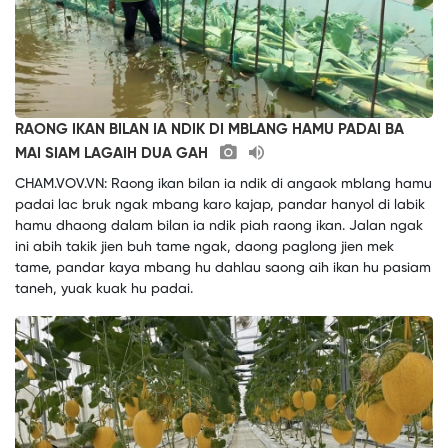
RAONG IKAN BILAN IA NDIK DI MBLANG HAMU PADAI BA
MAI SIAM LAGAIH DUA GAH
CHAM.VOV.VN: Raong ikan bilan ia ndik di angaok mblang hamu
padai lac bruk ngak mbang karo kajap, pandar hanyol di labik
hamu dhaong dalam bilan ia ndik piah raong ikan. Jalan ngak
ini abih takik jien buh tame ngak, daong paglong jien mek
tame, pandar kaya mbang hu dahlau saong aih ikan hu pasiam
taneh, yuak kuak hu padai.