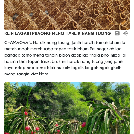
KEIN LAGAIH PRAONG MENG HAREIK NANG TUONG
CHAM.VOV.VN: Hareik nang tuong, janih hareih tamuh bhum ia
meteh mbak meteh taba tapen tasik bhum Pei negar oh lac
pandap tamo meng tangin blaoh daok lac “hala phoi hijao” di
he sinh thai tapen tasik. Urak ini hareik nang tuong jeng janih
kaya ndap nda tamo biak hu kein lagaih ka gah ngak gheih
meng tangin Viet Nam.