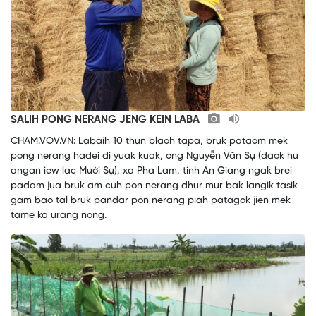
SALIH PONG NERANG JENG KEIN LABA
CHAM.VOV.VN: Labaih 10 thun blaoh tapa, bruk pataom mek
pong nerang hadei di yuak kuak, ong Nguyễn Văn Sự (daok hu
angan iew lac Mười Sự), xa Pha Lam, tinh An Giang ngak brei
padam jua bruk am cuh pon nerang dhur mur bak langik tasik
gam bao tal bruk pandar pon nerang piah patagok jien mek
tame ka urang nong.