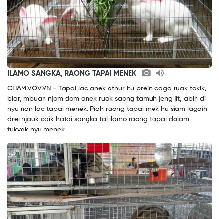
ILAMO SANGKA, RAONG TAPAI MENEK
CHAM.VOV.VN - Tapai lac anek athur hu prein caga ruak takik,
biar, mbuan njom dom anek ruak saong tamuh jeng jit, abih di
nyu nan lac tapai menek. Piah raong tapai mek hu siam lagaih
drei njauk caik hatai sangka tal ilamo raong tapai dalam
tukvak nyu menek