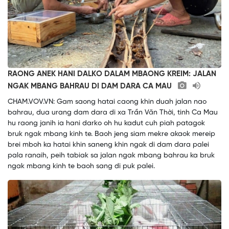
RAONG ANEK HANI DALKO DALAM MBAONG KREIM: JALAN
NGAK MBANG BAHRAU DI DAM DARA CA MAU
CHAM.VOV.VN: Gam saong hatai caong khin duah jalan nao
bahrau, dua urang dam dara di xa Trần Văn Thời, tinh Ca Mau
hu raong janih ia hani darko oh hu kadut cuh piah patagok
bruk ngak mbang kinh te. Baoh jeng siam mekre akaok mereip
brei mboh ka hatai khin saneng khin ngak di dam dara palei
pala ranaih, peih tabiak sa jalan ngak mbang bahrau ka bruk
ngak mbang kinh te baoh sang di puk palei.