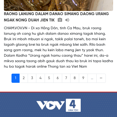
RAONG LANUNG DALAM DANAO SIMANG DAONG URANG
NGAK NONG DUAH JIEN TIK
CHAM.VOV.VN - Di xa Hồng Dân, tinh Ca Mau, bruk raong
lanung oh cang hu gluh dalam danao ximang tagok khang.
Bruk ini mboh mbuan si ngak, takik palai taneh, ba mai kein
lagaih glaong brei ka bruk ngak mbang blei salih. Rilo baoh
sang gam raong, mek hu kein laba meng jien ty yaok thun.
Dalam Kadha “Urang ngak hamu caong thau” harei ini, da-a
mikva saong taong abih gauk duah thau ka bruk ini tapa kadha
hu ba tagok harak online Thong tan xa Viet Nam
1
2
3
4
5
6
7
8
9
…
››