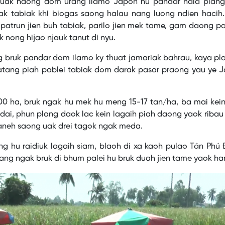
uak haong dom urang ilamo Japon hu pandar hala plan
ak tabiak khí biogas saong halau nang luong ndien hacih
 patrun jien buh tabiak, parilo jien mek tame, gam daong 
 nong hijao njauk tanut di nyu.
g bruk pandar dom ilamo ky thuat jamariak bahrau, kaya pl
tang piah pablei tabiak dom darak pasar praong yau ye J
000 ha, bruk ngak hu mek hu meng 15-17 tan/ha, ba mai kei
ai, phun plang daok lac kein lagaih piah daong yaok riba
aneh saong uak drei tagok ngak meda.
g hu raidiuk lagaih siam, blaoh di xa kaoh pulao Tân Phú
ang ngak bruk di bhum palei hu bruk duah jien tame yaok har