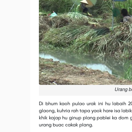
Urang b
Di bhum kaoh pulao urak ini hu labaih 
glaong, kuhria rah tapa yaok hare isa lab
khik kajap hu ginup plang pablei ka dom 
urang buac cakak plang.