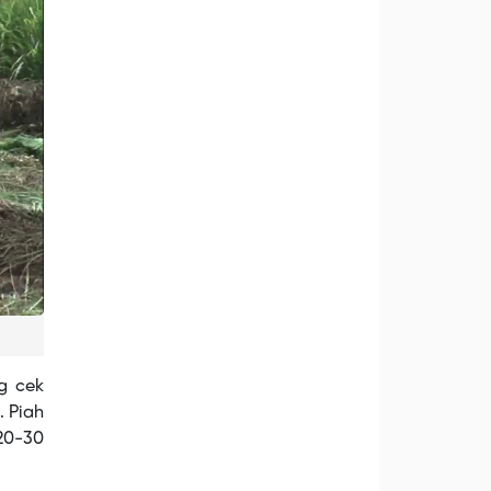
g cek
. Piah
 20-30