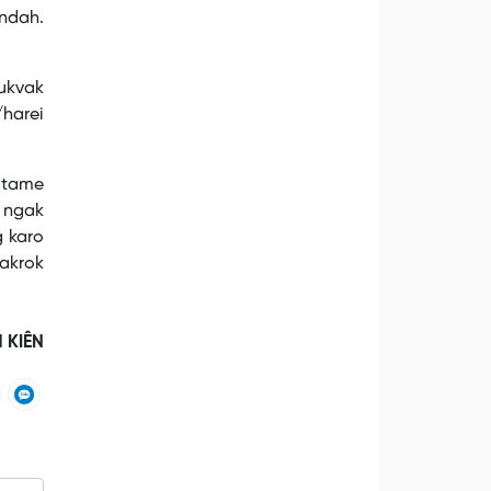
andah.
tukvak
/harei
n tame
 ngak
g karo
akrok
H KIÊN