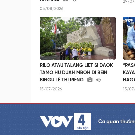
29/07
05/08/2026
RILO ATAU TALANG LIET SI DAOK
“PAS
TAMO HU DUAH MBOH DI BEIN
KAYA
BINGU LÊ THỊ RIÊNG
NAG
15/07/2026
15/07
Cơ quan thườn