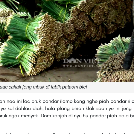
uac cakak jeng mbuk di labik pataom blei
lan nao ini lac bruk pandar ilamo kong nghe piah pandar ril
 kal dahlau diah, hala plang bhian klak saoh ye ini jeng
uk ngak menyek. Dom kanjah di nyu hu pandar piah pala 