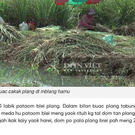
uac cakak plang di mblang hamu
20 labik pataom blei plang. Dalam bilan buac plang tabun
ik meda hu pataom blei meng yaok rituh kg tal dom tan plang
gah ikak kaiy yaok harei, dom po pala plang brei pah meng