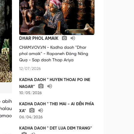
DHAR PHOL AMAIK
CHAM.VOV.VN - Kadha daoh "Dhar
phol amaik" - Rapaneh Đàng Năng
Quạ - Sap daoh Thap Ariya
12/07/2026
KADHA DAOH " HUYEN THOAI PO INE
NAGAR"
10/05/2026
o abih
KADHA DAOH " THEI MAI - AI ĐỀN PHÍA
 halau
XA"
bamao
06/04/2026
KADHA DAOH " DET LUA DEM TRANG"