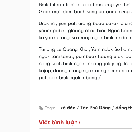
Bruk ini rah tabiak luac thun jeng ye the
Gaok mai, dom baoh sang pataom meng 3 
Urak ini, jien pah urang buac cakak plan
yaom pablei glaong atau biar. Ngan haon
ka yaok urang, sa urang ngak bruk meda 
Tui ong Lê Quang Khôi, Yam ndok So Ilamo
ngak tani tanat, pambuak haong bruk jao
nong salih bruk ngak mbang jak jeng. In
kajap, daong urang ngak nong bhum kaoh
patagok bruk ngak mbang./.
xã đảo
Tân Phú Đông
đồng t
Tags:
Viết bình luận