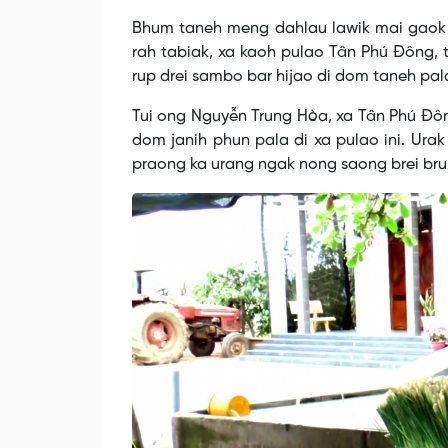
This
is
No compat
Bhum taneh meng dahlau lawik mai gaok 
a
modal
rah tabiak, xa kaoh pulao Tân Phú Đông, t
window.
rup drei sambo bar hijao di dom taneh pal
Tui ong Nguyễn Trung Hòa, xa Tân Phú Đôn
dom janih phun pala di xa pulao ini. Urak 
praong ka urang ngak nong saong brei bruk