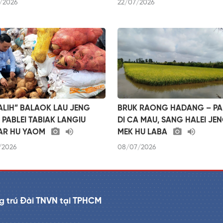
/2026
22/07/2026
ALIH” BALAOK LAU JENG
BRUK RAONG HADANG – PA
 PABLEI TABIAK LANGIU
DI CA MAU, SANG HALEI JE
AR HU YAOM
MEK HU LABA
/2026
08/07/2026
g trú Đài TNVN tại TPHCM