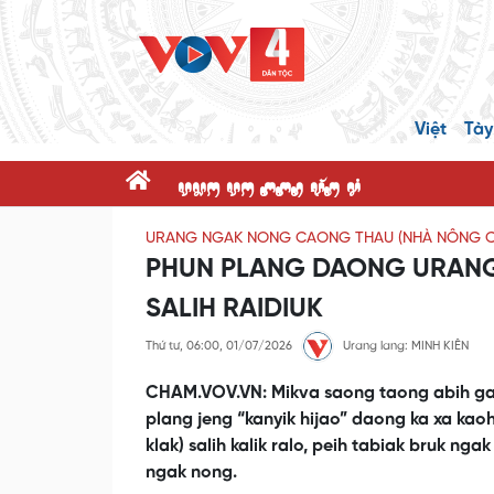
Việt
Tày
dnK dK ppR x@P c'
URANG NGAK NONG CAONG THAU (NHÀ NÔNG CẦ
PHUN PLANG DAONG URANG
SALIH RAIDIUK
Thứ tư, 06:00, 01/07/2026
Urang lang: MINH KIÊN
CHAM.VOV.VN: Mikva saong taong abih ga
plang jeng “kanyik hijao” daong ka xa kao
klak) salih kalik ralo, peih tabiak bruk n
ngak nong.