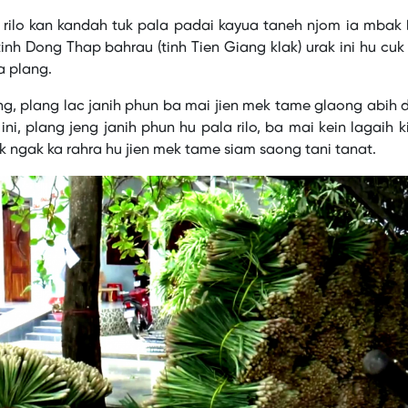
ible source was found for this media.
rilo kan kandah tuk pala padai kayua taneh njom ia mbak 
inh Dong Thap bahrau (tinh Tien Giang klak) urak ini hu cu
a plang.
g, plang lac janih phun ba mai jien mek tame glaong abih
ini, plang jeng janih phun hu pala rilo, ba mai kein lagaih k
 ngak ka rahra hu jien mek tame siam saong tani tanat.