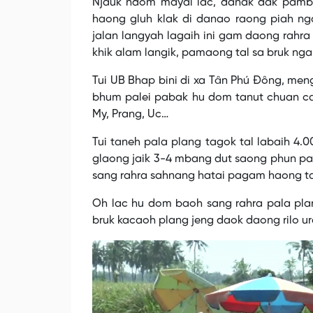
Njauk ndom mayai lac, danak dak pamb
haong gluh klak di danao raong piah ng
jalan langyah lagaih ini gam daong rahra
khik alam langik, pamaong tal sa bruk ngak
Tui UB Bhap bini di xa Tân Phú Đông, men
bhum palei pabak hu dom tanut chuan ca
My, Prang, Uc…
Tui taneh pala plang tagok tal labaih 4.
glaong jaik 3-4 mbang dut saong phun pad
sang rahra sahnang hatai pagam haong t
Oh lac hu dom baoh sang rahra pala plan
bruk kacaoh plang jeng daok daong rilo ur