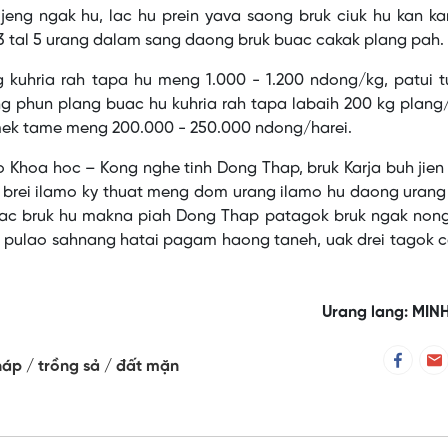
i jeng ngak hu, lac hu prein yava saong bruk ciuk hu kan k
tal 5 urang dalam sang daong bruk buac cakak plang pah.
g kuhria rah tapa hu meng 1.000 - 1.200 ndong/kg, patui 
g phun plang buac hu kuhria rah tapa labaih 200 kg plang
mek tame meng 200.000 - 250.000 ndong/harei.
 Khoa hoc – Kong nghe tinh Dong Thap, bruk Karja buh jie
 brei ilamo ky thuat meng dom urang ilamo hu daong urang
i lac bruk hu makna piah Dong Thap patagok bruk ngak non
 pulao sahnang hatai pagam haong taneh, uak drei tagok c
Urang lang: MIN
háp
trồng sả
đất mặn