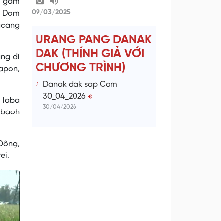
g gam
09/03/2025
. Dom
pacang
URANG PANG DANAK
DAK (THÍNH GIẢ VỚI
ang di
CHƯƠNG TRÌNH)
apon,
Danak dak sap Cam
30_04_2026
n laba
30/04/2026
u baoh
 Đông,
ei.