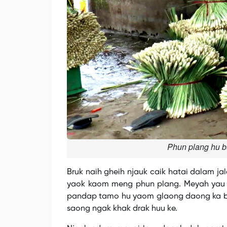
Phun plang hu b
Bruk naih gheih njauk caik hatai dalam ja
yaok kaom meng phun plang. Meyah yau ye
pandap tamo hu yaom glaong daong ka br
saong ngak khak drak huu ke.