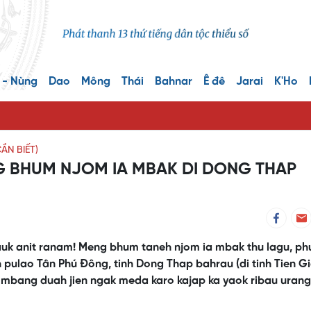
 - Nùng
Dao
Mông
Thái
Bahnar
Ê đê
Jarai
K'Ho
N BIẾT)
 BHUM NJOM IA MBAK DI DONG THAP
uk anit ranam! Meng bhum taneh njom ia mbak thu lagu, ph
h pulao Tân Phú Đông, tinh Dong Thap bahrau (di tinh Tien G
gak mbang duah jien ngak meda karo kajap ka yaok ribau urang