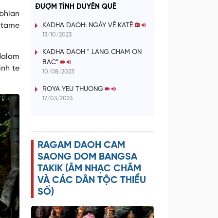
a
ĐƯỢM TÌNH DUYÊN QUÊ
bhian
y
k tame
KADHA DAOH: NGÀY VỀ KATÊ
13/10/2023
V
KADHA DAOH " LANG CHAM ON
 dalam
BAC"
i
inh te
10/08/2023
d
ROYA YEU THUONG
17/03/2023
e
o
RAGAM DAOH CAM
SAONG DOM BANGSA
TAKIK (ÂM NHẠC CHĂM
VÀ CÁC DÂN TỘC THIỂU
SỐ)