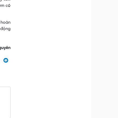
sớm có
, hoàn
 động
guyên