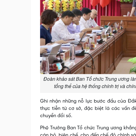
Đoàn khảo sát Ban Tổ chức Trung ương làm
tổng thể của hệ thống chính trị và c
Ghi nhận những nỗ lực bước đầu của Đắk
thực tiễn từ cơ sở, đặc biệt là các vấn 
chuyển đổi số.
Phó Trưởng Ban Tổ chức Trung ương khẳng 
cán bộ, biên chế, cho đến chế độ chính sác