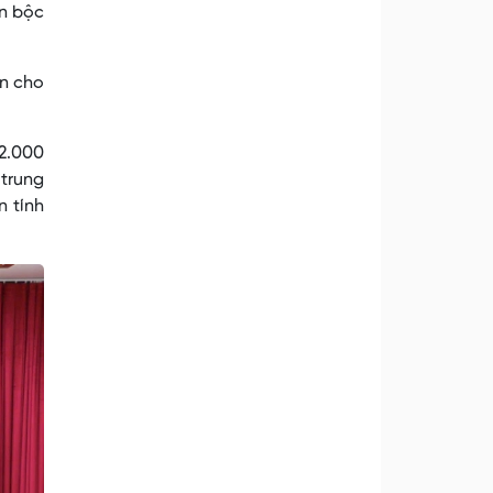
An bộc
án cho
 2.000
 trung
n tính