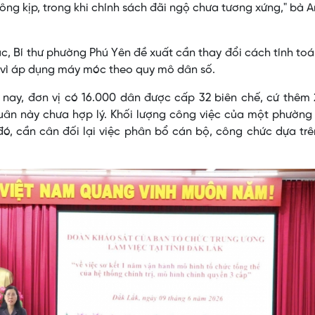
ông kịp, trong khi chính sách đãi ngộ chưa tương xứng," bà 
úc, Bí thư phường Phú Yên đề xuất cần thay đổi cách tính to
 vì áp dụng máy móc theo quy mô dân số.
 nay, đơn vị có 16.000 dân được cấp 32 biên chế, cứ thêm
uân này chưa hợp lý. Khối lượng công việc của một phường
đó, cần cân đối lại việc phân bổ cán bộ, công chức dựa trê