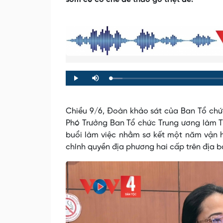
Loaded
:
Progress
:
Play
Mute
0%
0%
Chiều 9/6, Đoàn khảo sát của Ban Tổ chứ
Phó Trưởng Ban Tổ chức Trung ương làm Tr
buổi làm việc nhằm sơ kết một năm vận h
chính quyền địa phương hai cấp trên địa bà