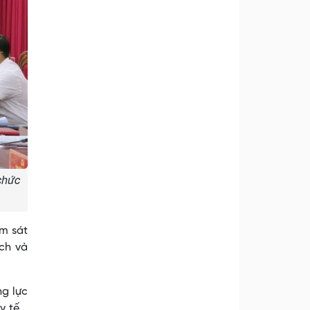
chức
m sát
ách và
ng lực
 tế...