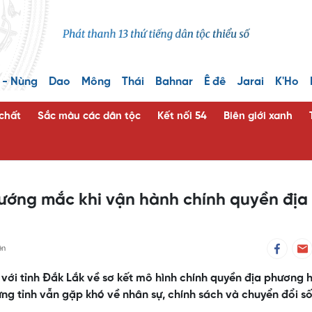
 - Nùng
Dao
Mông
Thái
Bahnar
Ê đê
Jarai
K'Ho
 chất
Sắc màu các dân tộc
Kết nối 54
Biên giới xanh
vướng mắc khi vận hành chính quyền địa
ên
với tỉnh Đắk Lắk về sơ kết mô hình chính quyền địa phương h
ưng tỉnh vẫn gặp khó về nhân sự, chính sách và chuyển đổi số