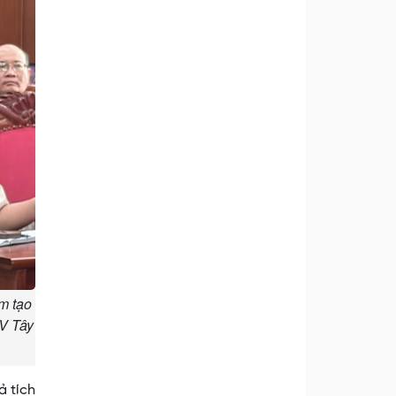
m tạo
OV Tây
ả tích