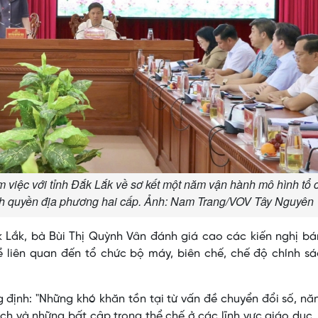
 việc với tỉnh Đắk Lắk về sơ kết một năm vận hành mô hình tổ 
hính quyền địa phương hai cấp. Ảnh: Nam Trang/VOV Tây Nguyên
 Lắk, bà Bùi Thị Quỳnh Vân đánh giá cao các kiến nghị bá
đề liên quan đến tổ chức bộ máy, biên chế, chế độ chính s
định: "Những khó khăn tồn tại từ vấn đề chuyển đổi số, nă
h và những bất cập trong thể chế ở các lĩnh vực giáo dục, y