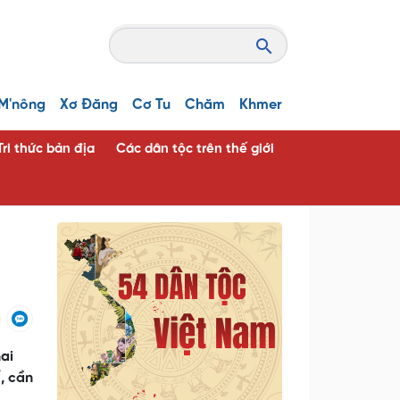
M'nông
Xơ Đăng
Cơ Tu
Chăm
Khmer
Tri thức bản địa
Các dân tộc trên thế giới
ai
, cần