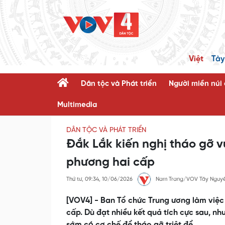
Việt
Tày
Dân tộc và Phát triển
Người miền núi
Multimedia
DÂN TỘC VÀ PHÁT TRIỂN
Đắk Lắk kiến nghị tháo gỡ 
phương hai cấp
Thứ tư, 09:34, 10/06/2026
Nam Trang/VOV Tây Nguy
[VOV4] - Ban Tổ chức Trung ương làm việc 
cấp. Dù đạt nhiều kết quả tích cực sau, nh
sớm có cơ chế để tháo gỡ triệt để.