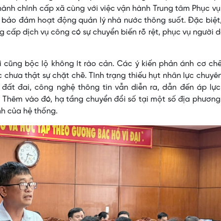
 hành chính cấp xã cùng với việc vận hành Trung tâm Phục v
 bảo đảm hoạt động quản lý nhà nước thông suốt. Đặc biệt
g cấp dịch vụ công có sự chuyển biến rõ rệt, phục vụ người 
i cũng bộc lộ không ít rào cản. Các ý kiến phản ánh cơ ch
c chưa thật sự chặt chẽ. Tình trạng thiếu hụt nhân lực chuy
, đất đai, công nghệ thông tin vẫn diễn ra, dẫn đến áp lự
. Thêm vào đó, hạ tầng chuyển đổi số tại một số địa phương
h của hệ thống.