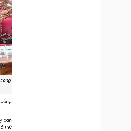
trong
g công
ây cán
cả thứ