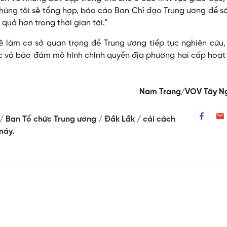
húng tôi sẽ tổng hợp, báo cáo Ban Chỉ đạo Trung ương để 
quả hơn trong thời gian tới."
ẽ làm cơ sở quan trọng để Trung ương tiếp tục nghiên cứu
c và bảo đảm mô hình chính quyền địa phương hai cấp hoạt
Nam Trang/VOV Tây N
Ban Tổ chức Trung ương
Đắk Lắk
cải cách
máy.