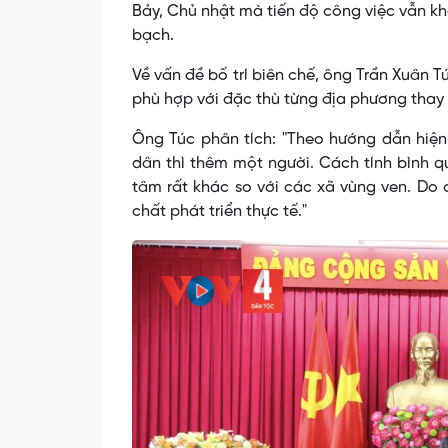
Bảy, Chủ nhật mà tiến độ công việc vẫn kh
bạch.
Về vấn đề bố trí biên chế, ông Trần Xuân T
phù hợp với đặc thù từng địa phương thay
Ông Túc phân tích: "Theo hướng dẫn hiện
dân thì thêm một người. Cách tính bình q
tâm rất khác so với các xã vùng ven. Do 
chất phát triển thực tế."