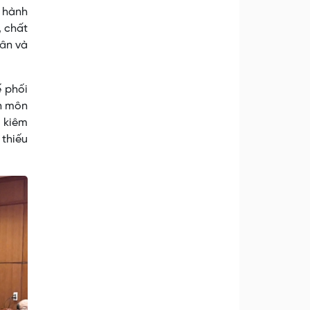
ụ hành
, chất
dân và
ế phối
ên môn
c kiêm
 thiếu