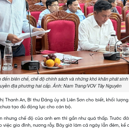
n đến biên chế, chế độ chính sách và những khó khăn phát sinh 
 quyền địa phương hai cấp. Ảnh: Nam Trang/VOV Tây Nguyên
hị Thanh An, Bí thư Đảng ủy xã Liên Sơn cho biết, khối lượn
 chưa tạo đủ động lực cho cán bộ.
 lớn nhưng chế độ của anh em thì gần như quá thấp. Trước đ
 việc gia đình, nương rẫy. Bây giờ làm cả ngày lẫn đêm, kể 