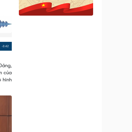
Remaining
-3:42
Time
 Đảng,
âm của
ô hình