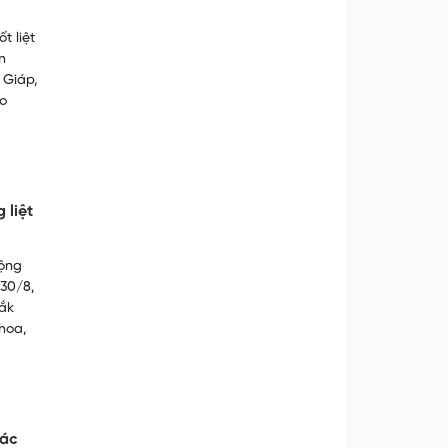
t liệt
n
 Giáp,
ạo
 liệt
ộng
 30/8,
ắk
hoa,
các