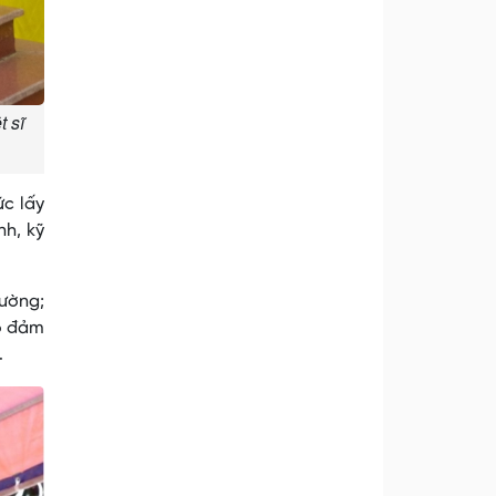
t sĩ
ức lấy
nh, kỹ
rường;
ảo đảm
.