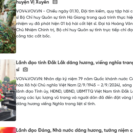
huyện Vị Xuyên
VOV4.VOV.VN - Chiều ngày 01.10, Đội tìm kiếm, quy tập hài cố
sĩ Bộ Chỉ huy Quân sự tỉnh Hà Giang trong quá trình thực hiệ
nhiệm vụ đã phát hiện 01 bộ hài cốt liệt sĩ. Đại tá Hoàng Văn
Chủ Nhiệm Chính trị, Bộ chỉ huy Quân sự tỉnh trực tiếp chỉ đ
công tác cất bốc.
Lãnh đạo tỉnh Đắk Lắk dâng hương, viếng nghĩa trang
sĩ
VOV4.VOV.VN: Nhân dịp kỷ niệm 79 năm Quốc khánh nước C
hòa Xã hội Chủ nghĩa Việt Nam (2/9/1945 – 2/9/2024), sáng
lãnh đạo Tỉnh ủy, HĐND, UBND, UBMTTQ Việt Nam tỉnh Đắk L
cùng các lực lượng vũ trang và người dân đã đến đặt vòng 
dâng hương viếng Nghĩa trang liệt sĩ tỉnh.
Lãnh đạo Đảng, Nhà nước dâng hương, tưởng niệm 