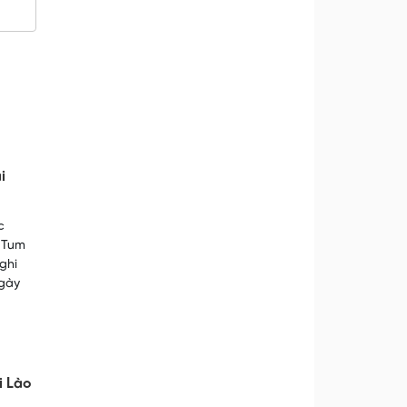
i
c
 Tum
ghi
Ngày
i Lào