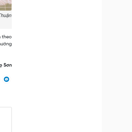
 Thuận
n theo
 hướng
ọ Sơn