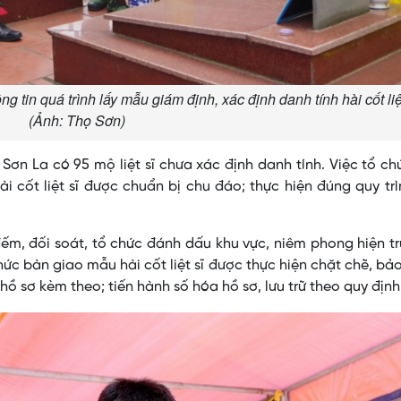
 tin quá trình lấy mẫu giám định, xác định danh tính hài cốt liệ
(Ảnh: Thọ Sơn)
h Sơn La có 95 mộ liệt sĩ chưa xác định danh tính. Việc tổ ch
 cốt liệt sĩ được chuẩn bị chu đáo; thực hiện đúng quy trì
m, đối soát, tổ chức đánh dấu khu vực, niêm phong hiện t
chức bàn giao mẫu hài cốt liệt sĩ được thực hiện chặt chẽ, b
hồ sơ kèm theo; tiến hành số hóa hồ sơ, lưu trữ theo quy định