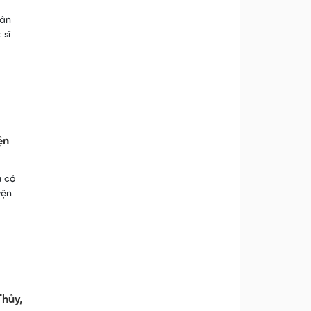
uân
 sĩ
ện
ã có
yện
Thủy,