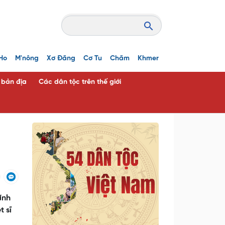
Ho
M'nông
Xơ Đăng
Cơ Tu
Chăm
Khmer
c bản địa
Các dân tộc trên thế giới
ính
t sĩ