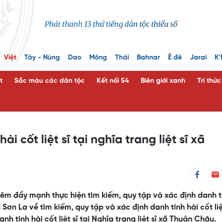
Việt
Tày - Nùng
Dao
Mông
Thái
Bahnar
Ê đê
Jarai
K'
t
Sắc màu các dân tộc
Kết nối 54
Biên giới xanh
Tri thứ
i cốt liệt sĩ tại nghĩa trang liệt sĩ xã
đêm đẩy mạnh thực hiện tìm kiếm, quy tập và xác định danh t
h Sơn La về tìm kiếm, quy tập và xác định danh tính hài cốt liệ
 tính hài cốt liệt sĩ tại Nghĩa trang liệt sĩ xã Thuận Châu.