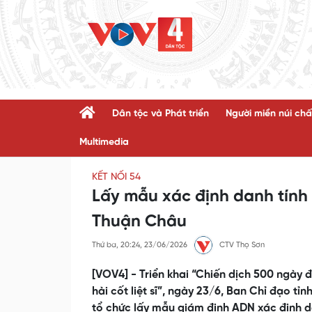
Dân tộc và Phát triển
Người miền núi chấ
Multimedia
KẾT NỐI 54
Lấy mẫu xác định danh tính hà
Thuận Châu
Thứ ba, 20:24, 23/06/2026
CTV Thọ Sơn
[VOV4] - Triển khai “Chiến dịch 500 ngày 
hài cốt liệt sĩ”, ngày 23/6, Ban Chỉ đạo tỉn
tổ chức lấy mẫu giám định ADN xác định danh