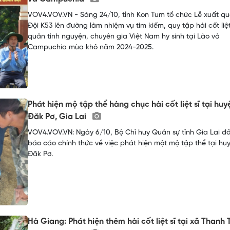
VOV4.VOV.VN - Sáng 24/10, tỉnh Kon Tum tổ chức Lễ xuất q
Đội K53 lên đường làm nhiệm vụ tìm kiếm, quy tập hài cốt liệt
quân tình nguyện, chuyên gia Việt Nam hy sinh tại Lào và
Campuchia mùa khô năm 2024-2025.
Phát hiện mộ tập thể hàng chục hài cốt liệt sĩ tại huy
Đăk Pơ, Gia Lai
VOV4.VOV.VN: Ngày 6/10, Bộ Chỉ huy Quân sự tỉnh Gia Lai đ
báo cáo chính thức về việc phát hiện một mộ tập thể tại hu
Đăk Pơ.
Hà Giang: Phát hiện thêm hài cốt liệt sĩ tại xã Thanh 