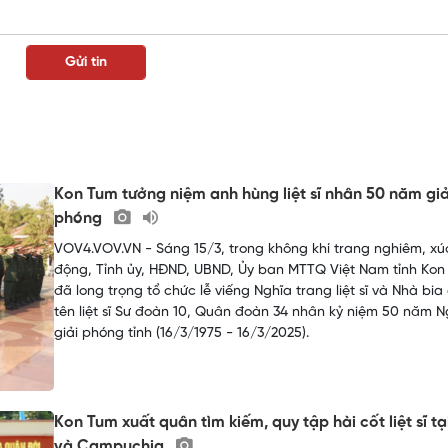
Kon Tum tưởng niệm anh hùng liệt sĩ nhân 50 năm giả
phóng
VOV4.VOV.VN - Sáng 15/3, trong không khí trang nghiêm, xú
động, Tỉnh ủy, HĐND, UBND, Ủy ban MTTQ Việt Nam tỉnh Kon
đã long trọng tổ chức lễ viếng Nghĩa trang liệt sĩ và Nhà bia 
tên liệt sĩ Sư đoàn 10, Quân đoàn 34 nhân kỷ niệm 50 năm 
giải phóng tỉnh (16/3/1975 - 16/3/2025).
Kon Tum xuất quân tìm kiếm, quy tập hài cốt liệt sĩ tạ
và Campuchia