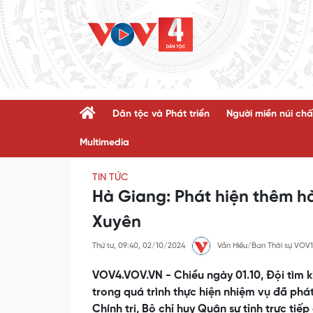
Dân tộc và Phát triển
Người miền núi chấ
Multimedia
TIN TỨC
Hà Giang: Phát hiện thêm hài
Xuyên
Thứ tư, 09:40, 02/10/2024
Văn Hiếu/Ban Thời sự VOV1
VOV4.VOV.VN - Chiều ngày 01.10, Đội tìm ki
trong quá trình thực hiện nhiệm vụ đã phát
Chính trị, Bộ chỉ huy Quân sự tỉnh trực tiế