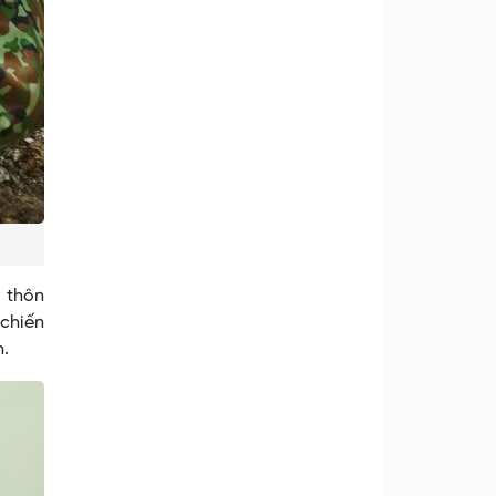
c thôn
 chiến
h.