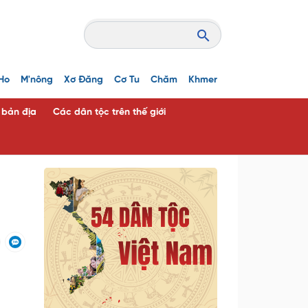
Ho
M'nông
Xơ Đăng
Cơ Tu
Chăm
Khmer
c bản địa
Các dân tộc trên thế giới