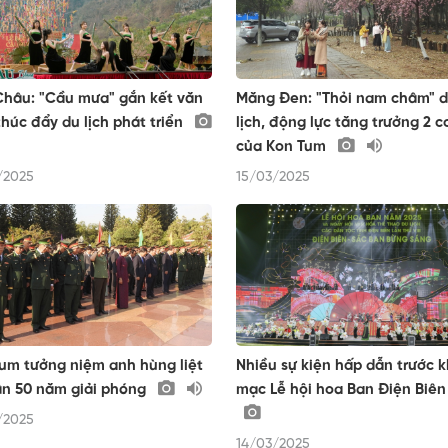
hâu: "Cầu mưa" gắn kết văn
Măng Đen: "Thỏi nam châm" 
thúc đẩy du lịch phát triển
lịch, động lực tăng trưởng 2 c
của Kon Tum
/2025
15/03/2025
um tưởng niệm anh hùng liệt
Nhiều sự kiện hấp dẫn trước k
ân 50 năm giải phóng
mạc Lễ hội hoa Ban Điện Biên
/2025
14/03/2025