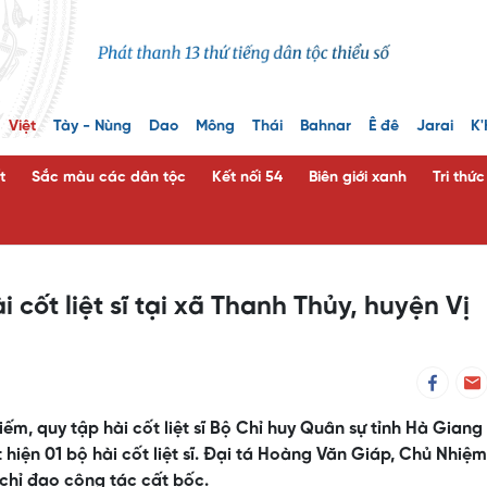
Việt
Tày - Nùng
Dao
Mông
Thái
Bahnar
Ê đê
Jarai
K'
t
Sắc màu các dân tộc
Kết nối 54
Biên giới xanh
Tri thứ
 cốt liệt sĩ tại xã Thanh Thủy, huyện Vị
ếm, quy tập hài cốt liệt sĩ Bộ Chỉ huy Quân sự tỉnh Hà Giang
 hiện 01 bộ hài cốt liệt sĩ. Đại tá Hoàng Văn Giáp, Chủ Nhiệm
p chỉ đạo công tác cất bốc.