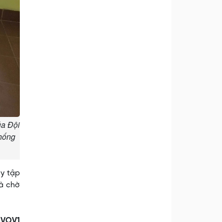
ủa Đội
thống
uy tập
hà chờ
 VOV1