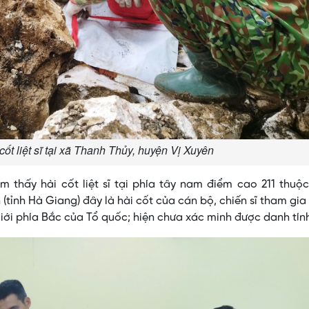
cốt liệt sĩ tại xã Thanh Thủy, huyện Vị Xuyên
ìm thấy hài cốt liệt sĩ tại phía tây nam điểm cao 211 thuộ
tỉnh Hà Giang) đây là hài cốt của cán bộ, chiến sĩ tham gia
giới phía Bắc của Tổ quốc; hiện chưa xác minh được danh tín