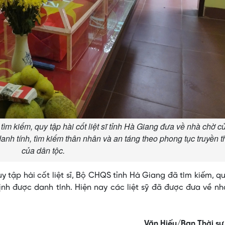
 tìm kiếm, quy tập hài cốt liệt sĩ tỉnh Hà Giang đưa về nhà chờ c
danh tính, tìm kiếm thân nhân và an táng theo phong tục truyền 
của dân tộc.
uy tập hài cốt liệt sĩ, Bộ CHQS tỉnh Hà Giang đã tìm kiếm, q
định được danh tính. Hiện nay các liệt sỹ đã được đưa về n
Văn Hiếu/Ban Thời sự