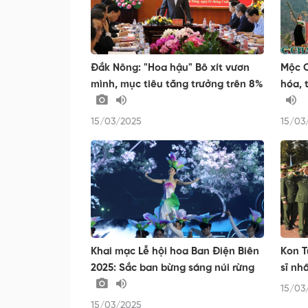
Đắk Nông: "Hoa hậu" Bô xít vươn
Mộc C
mình, mục tiêu tăng trưởng trên 8%
hóa, 
15/03/2025
15/03
Khai mạc Lễ hội hoa Ban Điện Biên
Kon T
2025: Sắc ban bừng sáng núi rừng
sĩ nh
15/03
15/03/2025