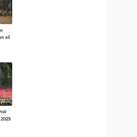
du
on số
hai
 2025