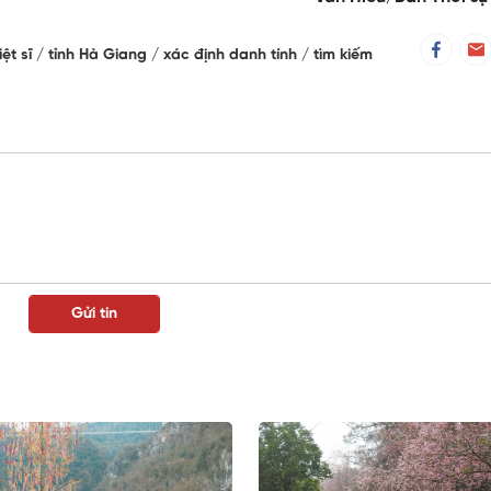
iệt sĩ
tỉnh Hà Giang
xác định danh tính
tìm kiếm