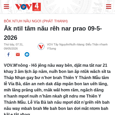
BÔK NTUH NĂU NGƠI (PHÁT THANH)
Âk ntil tâm nău rêh nar prao 09-5-
2026
Thứ bảy, 07:31,
VOV Tây Nguyên/Nuĭh rblang: Điểu Thân n'hanh
09/05/2026
Y'Sưng
VOV.M'nông - Hŏ jêng nău way bên, djăt ma tât nar 21
khay 3 âm lịch ăp năm, nuĭh ƀon lan ăp ntŭk wăch sĭt ta
Tháp Nhạn gay ƀư n’hơr brah Thiên Y Thánh Mẫu tâm
lễ Vía Bà, dăn an neh dak đăp mpăn ƀon lan uĕh lăng,
mih lăng prăng uĕh, rnăk wâl hơm răm, ngăch dăng
n’hanh mpơl nuih n’hâm nkah gĭt ndru me Thiên Y
Thánh Mẫu. Lễ Vía Bà lah nău mpơl dŭt n’grêh rêh bah
nău way mbah brah Me bah ƀon lan dơi mât ntơm bah
kăl e tât aƀaơ.