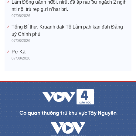
Lâm Đồng uănh nđôi, ntrŭt đă ăp nar ƀư ngăch 2 ngih
nti nội trú rep gưl n’har bri.
07/08/2026
Tổng Bí thư, Kruanh dak Tô Lâm pah kan đah Đảng
uỷ Chính phủ.
07/08/2026
Pơ Kă
07/08/2026
Cơ quan thường trú khu vực Tây Nguyên