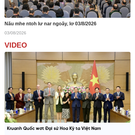
Nău mhe ntoh lư nar ngoăy, lơ 03/8/2026
03/08/2026
VIDEO
Kruanh Quốc wơt Đại sứ Hoa Kỳ ta Việt Nam