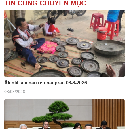
TIN CÙNG CHUYÊN MỤC
Âk ntil tâm nău rêh nar prao 08-8-2026
08/08/2026