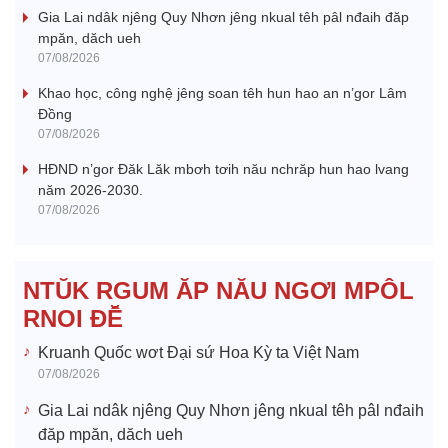
Gia Lai ndâk njêng Quy Nhơn jêng nkual têh pâl nđaih đăp
mpăn, dăch ueh
07/08/2026
Khao học, công nghệ jêng soan têh hun hao an n’gor Lâm
Đồng
07/08/2026
HĐND n’gor Đăk Lăk mbơh tơih nău nchrăp hun hao lvang
năm 2026-2030.
07/08/2026
NTŬK RGUM ĂP NĂU NGƠI MPÔL
RNOI ĐÊ̆
Kruanh Quốc wơt Đại sứ Hoa Kỳ ta Việt Nam
07/08/2026
Gia Lai ndâk njêng Quy Nhơn jêng nkual têh pâl nđaih
đăp mpăn, dăch ueh