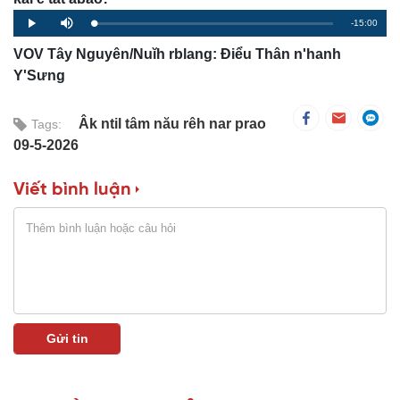
Remaining
-15:00
Loaded
:
Progress
:
Play
Mute
0%
0%
Time
VOV Tây Nguyên/Nuĭh rblang: Điểu Thân n'hanh
Y'Sưng
Âk ntil tâm nău rêh nar prao
Tags:
09-5-2026
Viết bình luận