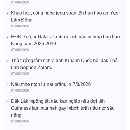
07/08/2026
Khao học, công nghệ jêng soan têh hun hao an n’gor
Lâm Đồng
07/08/2026
HĐND n’gor Đăk Lăk mbơh tơih nău nchrăp hun hao
lvang năm 2026-2030.
07/08/2026
Thủ tướng tâm nchră đah Kruanh Quốc hội dak Thái
Lan Sophon Zaram.
07/08/2026
Nău mhe ntoh lư nar prăm, lơ 7/8/2026
07/08/2026
Đắk Lắk mpŏng tât nău kan nglăp nău dơi têh
Guinness lam ntur neh gay mbơh tơih nău ntơ sầu
riêng.
07/08/2026