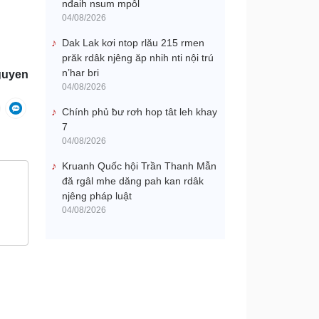
nđaih nsum mpôl
04/08/2026
Dak Lak kơi ntop rlău 215 rmen
prăk rdâk njêng ăp nhih nti nội trú
n’har bri
guyen
04/08/2026
Chính phủ ƀư rơh hop tât leh khay
7
04/08/2026
Kruanh Quốc hội Trần Thanh Mẫn
đă rgâl mhe dăng pah kan rdâk
njêng pháp luật
04/08/2026