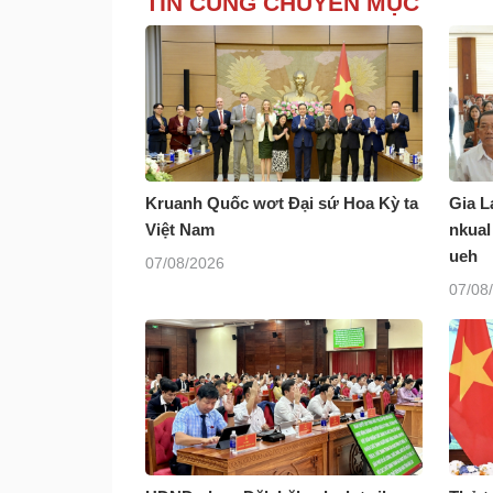
TIN CÙNG CHUYÊN MỤC
Kruanh Quốc wơt Đại sứ Hoa Kỳ ta
Gia L
Việt Nam
nkual
ueh
07/08/2026
07/08