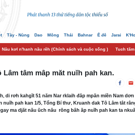
ệt
Tày - Nùng
Dao
Mông
Thái
Bahnar
Ê đê
Jarai
K'H
Nău kơl n'hanh nău rêh (Chính sách và cuộc sống )
Tuch tăm
ô Lâm tâm mâp măt nuĭh pah kan.
h, di rơh kahgĭt 51 năm Nar rklaih đăp mpăn miền Nam dơn
 nuĭh pah kan 1/5, Tổng Bí thư, Kruanh dak Tô Lâm tât rân
 gay ma djăt nău ŭch nău rŏng bâh ăp nuĭh pah kan ta nku