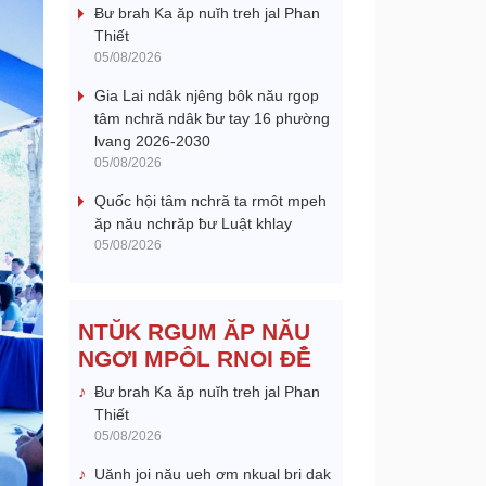
Ƀư brah Ka ăp nuĭh treh jal Phan
Thiết
05/08/2026
Gia Lai ndâk njêng bôk nău rgop
tâm nchră ndâk ƀư tay 16 phường
lvang 2026-2030
05/08/2026
Quốc hội tâm nchră ta rmôt mpeh
ăp nău nchrăp ƀư Luật khlay
05/08/2026
NTŬK RGUM ĂP NĂU
NGƠI MPÔL RNOI ĐÊ̆
Ƀư brah Ka ăp nuĭh treh jal Phan
Thiết
05/08/2026
Uănh joi nău ueh ơm nkual bri dak