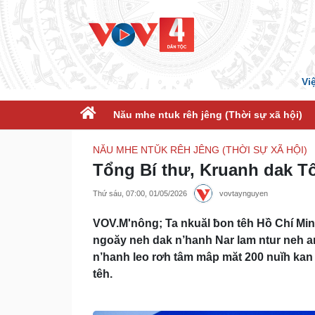
Vi
Nău mhe ntuk rêh jêng (Thời sự xã hội)
NĂU MHE NTŬK RÊH JÊNG (THỜI SỰ XÃ HỘI)
Tổng Bí thư, Kruanh dak T
Thứ sáu, 07:00, 01/05/2026
vovtaynguyen
VOV.M'nông; Ta nkuăl ƀon têh Hồ Chí Min
ngoăy neh dak n’hanh Nar lam ntur neh an
n’hanh leo rơh tâm mâp măt 200 nuĭh kan
têh.