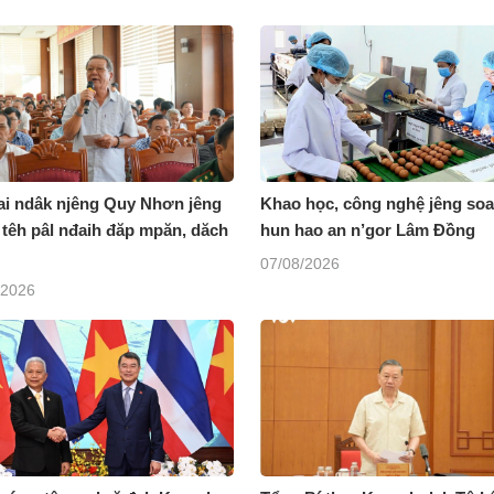
ai ndâk njêng Quy Nhơn jêng
Khao học, công nghệ jêng soa
 têh pâl nđaih đăp mpăn, dăch
hun hao an n’gor Lâm Đồng
07/08/2026
/2026