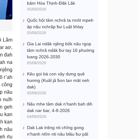
băm Hòa Thịnh-Đăk Lăk
05/08/2026
Quốc hội tâm nchră ta rmôt mpeh
ăp nău nchrăp ƀư Luật khlay
05/08/2026
Tô Lâm
Gia Lai ndâk njêng bôk nău rgop
ar aơ,
tâm nchră ndâk ƀư tay 16 phường
ên đah
lvang 2026-2030
lah na
05/08/2026
 njêng
Kêu gọi bà con xây dựng quê
ŏ r’ah
hương (Kuăl jă ƀon lan mât neh
, công
dak)
ăp nău
05/08/2026
h nuĭh
Nău mhe tâm dak n'hanh bah dih
an geh
dak nar bar, 4-8-2026
ău kan
04/08/2026
ah kan
Dak Lak trêng nti chĭng gong
h nău
n’hanh ntĭm nti nău blău ƀư pâl
eh rlu