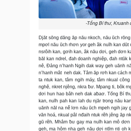
-Tổng Bí thư, Kruanh
Djăt sŏng dăng ăp nău nkoch, nău ŭch rŏng
mpơl nău ŭch rhơn yor geh âk nuĭh kan dŭt 
nsrôih kan, gơih kan, âk nău dơi, geh dơn k
băl kan ndrel, đah doanh nghiệp, đah ntŭk
nê, Đảng n’hanh Ngih dak way geh uănh năl 
n’hanh mât neh dak. Tâm ăp rơh kan cách mạn
ta ntuk kan, tâm ngih máy, tâm nkual côn
nghệ, nkret njêng, nkra ƀư. Mpang ti, bôk r
dơi hun hao bâh neh dak aƀaơ. Tổng Bí th
kan, nuĭh pah kan lah du njăr trong nău ka
uănh năl na nê̆ lơn nău ŭch mpeh ngih jay gŭ
văn hoá, nkual pâl nđaih ntuk rêh jêng ăp n
gŭ rêh. Mhâm ƀư gay ma nuĭh kan mô dơn
geh, ma hôm nha geh nău dơi ntĭm nti oh k