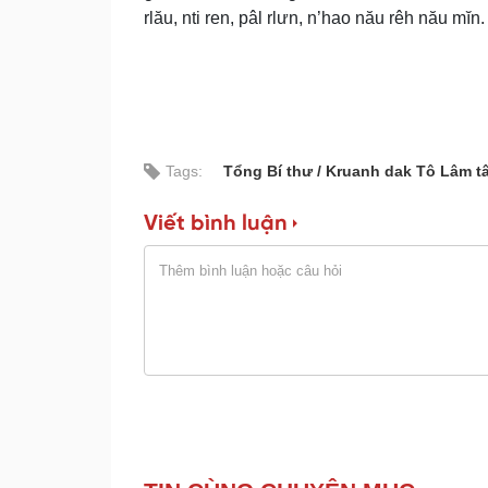
rlău, nti ren, pâl rlưn, n’hao nău rêh nău mĭn.
Tags:
Tổng Bí thư
Kruanh dak Tô Lâm t
Viết bình luận