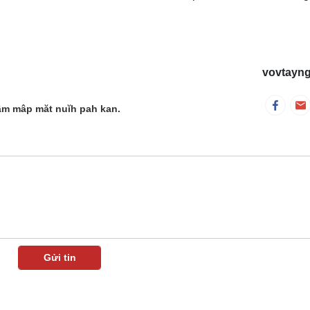
vovtayn
âm mâp măt nuĭh pah kan.