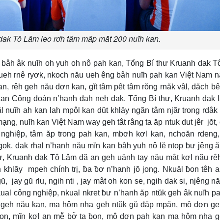
 dak Tô Lâm leo rơh tâm mâp măt 200 nuĭh kan.
 bâh âk nuĭh oh yuh oh nô pah kan, Tổng Bí thư Kruanh dak 
ueh rnê ryơk, nkoch nău ueh êng bâh nuĭh pah kan Việt Nam n
an, rêh geh nău dơn kan, gĭt tâm pêt tâm rŏng rnăk vâl, dăch b
 kan Công đoàn n’hanh đah neh dak. Tổng Bí thư, Kruanh dak 
nuĭh ah kan lah mpôl kan dŭt khlăy ngăn tâm njăr trong rdâk
g, nuĭh kan Việt Nam way geh tât râng ta ăp ntuk dut jêr jŏt, 
g nghiệp, tâm ăp trong pah kan, mbơh kơl kan, nchoăn rdeng
ngok, dak rhal n’hanh nău mĭn kan bâh yuh nô lĕ ntop ƀư jêng 
ư, Kruanh dak Tô Lâm đă an geh uănh tay nău mât kơl nău rê
n khlăy mpeh chính trị, ƀa ƀơ n’hanh jŏ jong. Nkuăl ƀon têh 
, jay gŭ rlu, ngih nti , jay mât oh kon se, ngih dak si, njêng n
kual công nghiệp, nkual nkret ƀư n’hanh ăp ntŭk geh âk nuĭh p
 geh nău kan, ma hôm nha geh ntŭk gŭ đăp mpăn, mô dơn ge
on, mĭn kơl an mê̆ bơ̆ ta ƀon, mô dơn pah kan ma hôm nha g