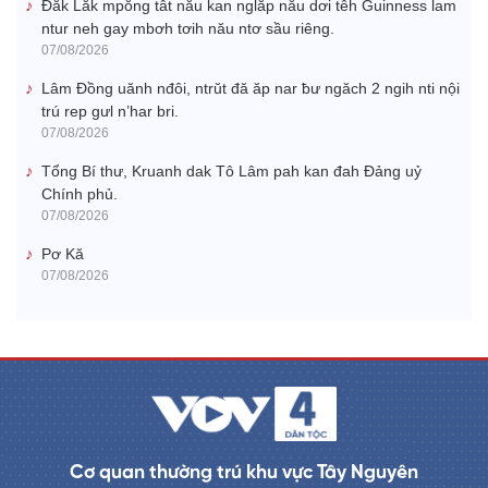
Đắk Lắk mpŏng tât nău kan nglăp nău dơi têh Guinness lam
ntur neh gay mbơh tơih nău ntơ sầu riêng.
07/08/2026
Lâm Đồng uănh nđôi, ntrŭt đă ăp nar ƀư ngăch 2 ngih nti nội
trú rep gưl n’har bri.
07/08/2026
Tổng Bí thư, Kruanh dak Tô Lâm pah kan đah Đảng uỷ
Chính phủ.
07/08/2026
Pơ Kă
07/08/2026
Cơ quan thường trú khu vực Tây Nguyên