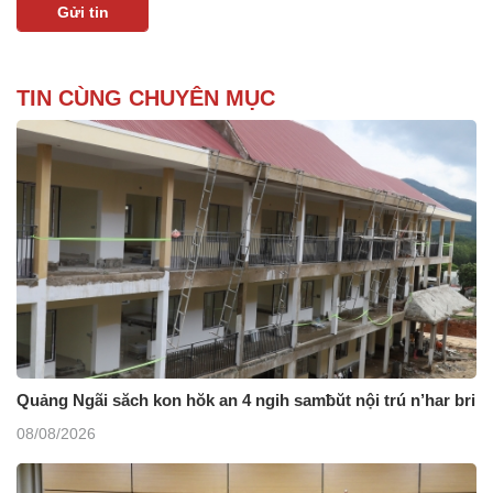
TIN CÙNG CHUYÊN MỤC
Quảng Ngãi săch kon hŏk an 4 ngih samƀŭt nội trú n’har bri
08/08/2026