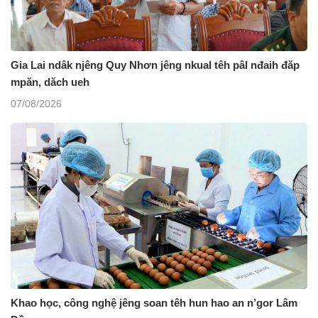
Gia Lai ndâk njêng Quy Nhơn jêng nkual têh pâl nđaih đăp
mpăn, dăch ueh
07/08/2026
Khao học, công nghệ jêng soan têh hun hao an n’gor Lâm