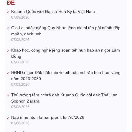
ĐÊ̆
Kruanh Quốc wơt Đại sứ Hoa Kỳ ta Việt Nam
07/08/2026
Gia Lai ndâk njêng Quy Nhơn jêng nkual têh pâl nđaih đăp
mpăn, dăch ueh
07/08/2026
Khao học, công nghệ jêng soan têh hun hao an n’gor Lâm
Đồng
07/08/2026
HĐND n’gor Đăk Lăk mbơh tơih nău nchrăp hun hao lvang
năm 2026-2030.
07/08/2026
Thủ tướng tâm nchră đah Kruanh Quốc hội dak Thái Lan
Sophon Zaram.
07/08/2026
Nău mhe ntoh lư nar prăm, lơ 7/8/2026
07/08/2026