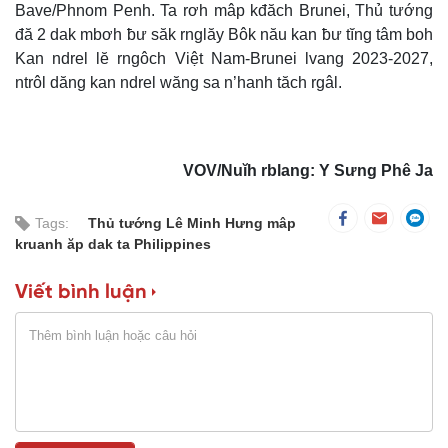
Bave/Phnom Penh. Ta rơh mâp kđăch Brunei, Thủ tướng
đă 2 dak mbơh ƀư săk rnglăy Bôk nău kan ƀư tĭng tâm boh
Kan ndrel lĕ rngôch Việt Nam-Brunei lvang 2023-2027,
ntrôl dăng kan ndrel wăng sa n’hanh tăch rgâl.
VOV/Nuĭh rblang: Y Sưng Phê Ja
Tags:
Thủ tướng Lê Minh Hưng mâp
kruanh ăp dak ta Philippines
Viết bình luận