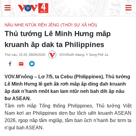
NĂU MHE NTŬK RÊH JÊNG (THỜI SỰ XÃ HỘI)
Thủ tướng Lê Minh Hưng mâp
kruanh ăp dak ta Philippines
Thứ sáu, 15:33, 08/05/2026
VOV/Nuĭh rblang: Y Sưng Phê Ja
VOV.M’nông – Lơ 7/5, ta Cebu (Philippines), Thủ tướng
Lê Minh Hưng lĕ geh âk rơh mâp ăp ding đah kruanh
ăp dak n’hanh rmôt kan lam ntŭr neh bah dih ăp nău
ƀư ASEAN.
Tâm rơh mâp Tổng thống Philippines, Thủ tướng Việt
Nam kơl an Philippines dơn ƀư lôch uĕh kruanh ASEAN
2026, rgop nâp tâm rnglăp, tâm ban ŭch n’hanh ƀư tơm ta
n’gul bah ASEAN.