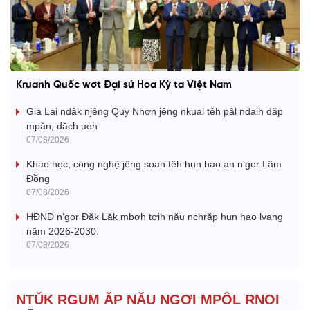
Kruanh Quốc wơt Đại sứ Hoa Kỳ ta Việt Nam
Gia Lai ndâk njêng Quy Nhơn jêng nkual têh pâl nđaih đăp
mpăn, dăch ueh
07/08/2026
Khao học, công nghệ jêng soan têh hun hao an n’gor Lâm
Đồng
07/08/2026
HĐND n’gor Đăk Lăk mbơh tơih nău nchrăp hun hao lvang
năm 2026-2030.
07/08/2026
NTŬK RGUM ĂP NĂU NGƠI MPÔL RNOI