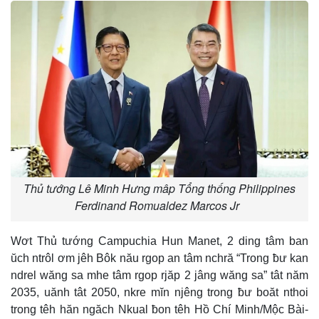
Thủ tướng Lê Minh Hưng mâp Tổng thống Philippines
Ferdinand Romualdez Marcos Jr
Wơt Thủ tướng Campuchia Hun Manet, 2 ding tâm ban
ŭch ntrôl ơm jêh Bôk nău rgop an tâm nchră “Trong ƀư kan
ndrel wăng sa mhe tâm rgop rjăp 2 jâng wăng sa” tât năm
2035, uănh tât 2050, nkre mĭn njêng trong ƀư boăt nthoi
trong têh hăn ngăch Nkual ƀon têh Hồ Chí Minh/Mộc Bài-