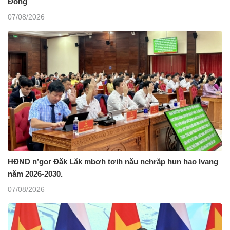
Đồng
07/08/2026
HĐND n’gor Đăk Lăk mbơh tơih nău nchrăp hun hao lvang
năm 2026-2030.
07/08/2026