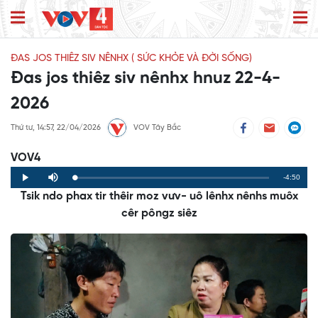
ĐAS JOS THIÊZ SIV NÊNHX ( SỨC KHỎE VÀ ĐỜI SỐNG)
Đas jos thiêz siv nênhx hnuz 22-4-
2026
Thứ tư, 14:57, 22/04/2026
VOV Tây Bắc
VOV4
Remaining
-4:50
Loaded
:
Progress
:
Play
Mute
0%
0%
Tsik ndo phax tir thêir moz vưv- uô lênhx nênhs muôx
Time
cêr pôngz siêz