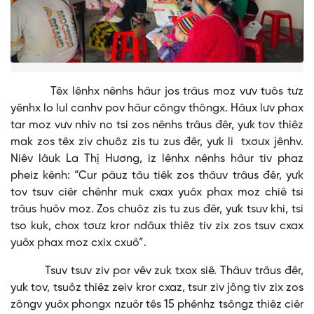
Têx lênhx nênhs hâur jos trâus moz vưv tuôs tưz
yênhx lo lul canhv pov hâur côngv thôngx. Hâux lưv phax
tar moz vưv nhiv no tsi zos nênhs trâus đêr, yưk tov thiêz
mak zos têx ziv chuôz zis tu zus đêr, yưk li txơưx jênhv.
Niêv lâuk La Thị Hương, iz lênhx nênhs hâur tiv phaz
pheiz kênh: “Cur pâuz tâu tiêk zos thâuv trâus đêr, yưk
tov tsuv ciêr chênhr muk cxax yuôx phax moz chiê tsi
trâus huôv moz. Zos chuôz zis tu zus đêr, yưk tsuv khi, tsi
tso kuk, chox tơưz kror ndâux thiêz tiv zix zos tsuv cxax
yuôx phax moz cxix cxuô”.
Tsuv tsưv ziv por vêv zuk txox siê. Thâuv trâus đêr,
yưk tov, tsuôz thiêz zeiv kror cxaz, tsưr ziv jông tiv zix zos
zôngv yuôx phongx nzuôr tês 15 phênhz tsôngz thiêz ciêr