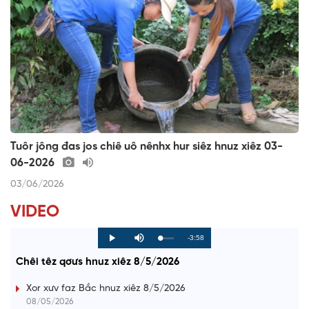
Tuôr jông đas jos chiê uô nênhx hur siêz hnuz xiêz 03-
06-2026
03/06/2026
VIDEO
R
-3:58
L
P
P
M
o
r
l
u
a
o
a
t
e
Chêi têz qơưs hnuz xiêz 8/5/2026
d
g
y
e
e
r
d
e
m
:
s
Xor xưv faz Bắc hnuz xiêz 8/5/2026
0
s
%
:
a
08/05/2026
0