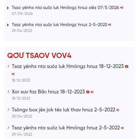
%
i
Tsaz yênhx nta suôz luk Hmôngz hnuz xiêz 07/5/2026
07/05/2026
n
i
Tsaz yênhx nta suôz luk Hmôngz hnuz 2-5-2022
29/04/2022
n
g
T
QƠƯ TSAOV VOV4
i
Tsaz yênhx nta suôz luk Hmôngz hnuz 18-12-2023
m
e
18/12/2023
Xor xưv faz Bắc hnuz 18-12-2023
18/12/2023
Tsôngv box jêx jok têx luk thav hnuz 2-5-2022
29/04/2022
Tsaz yênhx nta suôz luk Hmôngz hnuz 2-5-2022
29/04/2022