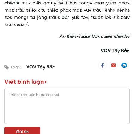
chênhr muk ciês qơư y tế. Chuv tôngv cxax yuôx phax
moz trâu tsiêx cxu thiêz phax moz vưv trâu lênhx nênhs
zos môngr tsi jông trâus đêr, yưk tov, tsuôz lok sik zeiv
kror cxaz./.
An Kiên-Txâur Vax cxeik nhênhv
VOV Tây Bắc
VOV Tây Bắc
Tags:
Viết bình luận