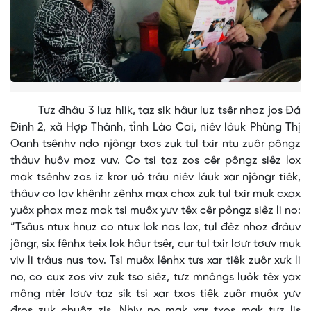
Tưz đhâu 3 luz hlik, taz sik hâur luz tsêr nhoz jos Đá
Đinh 2, xã Hợp Thành, tỉnh Lào Cai, niêv lâuk Phùng Thị
Oanh tsênhv ndo njôngr txos zuk tul txir ntu zuôr pôngz
thâuv huôv moz vưv. Co tsi taz zos cêr pôngz siêz lox
mak tsênhv zos iz kror uô trâu niêv lâuk xar njôngr tiêk,
thâuv co lav khênhr zênhx max chox zuk tul txir muk cxax
yuôx phax moz mak tsi muôx yưv têx cêr pôngz siêz li no:
“Tsâus ntux hnuz co ntux lok nas lox, tul đêz nhoz đrâuv
jôngr, six fênhx teix lok hâur tsêr, cur tul txir lơưr tơưv muk
viv li trâus nưs tov. Tsi muôx lênhx tưs xar tiêk zuôr xưk li
no, co cux zos viv zuk tso siêz, tưz mnôngs luôk têx yax
mông ntêr lơưv taz sik tsi xar txos tiêk zuôr muôx yưv
đros zuk chuôz zis. Nhiv no mak xar txos mak tưz lis