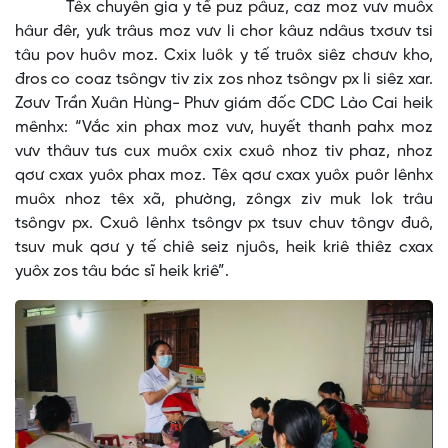
Têx chuyên gia y tế puz pâuz, caz moz vưv muôx
hâur đêr, yưk trâus moz vưv li chor kâuz ndâus txơưv tsi
tâu pov huôv moz. Cxix luôk y tế truôx siêz chơưv kho,
đros co coaz tsôngv tiv zix zos nhoz tsôngv px li siêz xar.
Zơưv Trần Xuân Hùng- Phưv giám đốc CDC Lào Cai heik
mênhx: “Vắc xin phax moz vưv, huyết thanh pahx moz
vưv thâuv tưs cux muôx cxix cxuô nhoz tiv phaz, nhoz
qơư cxax yuôx phax moz. Têx qơư cxax yuôx puôr lênhx
muôx nhoz têx xã, phường, zôngx ziv muk lok trâu
tsôngv px. Cxuô lênhx tsôngv px tsuv chuv tôngv đuô,
tsuv muk qơư y tế chiê seiz njuôs, heik kriê thiêz cxax
yuôx zos tâu bác sĩ heik kriê”.