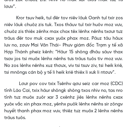
lơưv”.
Kror tsuv heik, tul đêr tov niêv lâuk Oanh tul txir zos
niêv lâuk chuôz zis tuk. Txos thâuv tul txir huôv moz vưv,
chuôz zis thiêx zênhx max chox têx lênhx nênhs txơưr tưz
trâus đêr tov muk cxax yuôx phax moz. Pâuz tâu hâux
lưv no, zơưv Mai Văn Thái- Phưv giám đốc Trạm y tế xã
Hợp Thành pheiz kênh: “Hâur 15 shông đhâu sâuv thax
tsav jos tsi muôx lênhx nênhs tưs trâus tuôs tiv moz vưv.
No zos lênhx nênhs xuz thơưx, viv tsi tsưv ziv, tsi heik kriê,
tsi mnôngs cán bộ y tế li heik kriê thiêx li xưk li ntơưv”.
Lơưr pov cov txix Tsênhv qơư seiz car moz (CDC)
tỉnh Lào Cai, txix hâur shôngk shông txos nhiv no, tas nro
tỉnh tưz muôx zuôr xar 3 cxênhz jiês lênhx nênhs cxax
yuôx vắc xin phax moz, yênhx puôk lênhx nênhs sir zôngv
huyết thanh phax moz vưv, thiêz tưz muôx 2 lênhx nênhs
trâus tuôs.