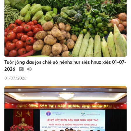
Tuôr jông đas jos chiê uô nênhx hur siêz hnuz xiêz 01-07-
2026
01/07/2026