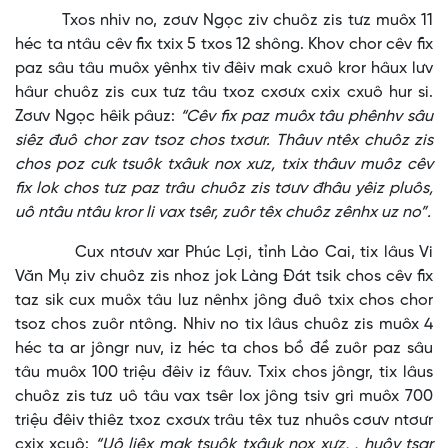
Txos nhiv no, zơưv Ngọc ziv chuôz zis tưz muôx 11
héc ta ntâu cêv fix txix 5 txos 12 shông. Khov chor cêv fix
paz sâu tâu muôx yênhx tiv đêiv mak cxuô kror hâux lưv
hâur chuôz zis cux tưz tâu txoz cxơưx cxix cxuô hur si.
Zơưv Ngọc hêik pâuz:
“Cêv fix paz muôx tâu phênhv sâu
siêz đuô chor zav tsoz chos txơưr. Thâuv ntêx chuôz zis
chos poz cưk tsuôk txâuk nox xưz, txix thâuv muôz cêv
fix lok chos tưz paz trâu chuôz zis tơưv đhâu yêiz pluôs,
uô ntâu ntâu kror li vax tsêr, zuôr têx chuôz zênhx uz no”.
Cux ntơưv xar Phúc Lợi, tỉnh Lào Cai, tix lâus Vi
Văn Mụ ziv chuôz zis nhoz jok Làng Đát tsik chos cêv fix
taz sik cux muôx tâu luz nênhx jông đuô txix chos chor
tsoz chos zuôr ntông. Nhiv no tix lâus chuôz zis muôx 4
héc ta ar jôngr nuv, iz héc ta chos bồ đề zuôr paz sâu
tâu muôx 100 triệu đêiv iz fâuv. Txix chos jôngr, tix lâus
chuôz zis tưz uô tâu vax tsêr lox jông tsiv gri muôx 700
triệu đêiv thiêz txoz cxơưx trâu têx tuz nhuôs cơưv ntơưr
cxix xcuô:
“Uô liêx mak tsuôk txâuk nox xưz, , huôv tsar