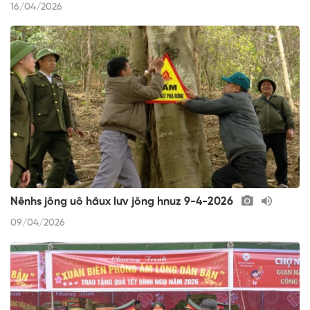
16/04/2026
Nênhs jông uô hâux lưv jông hnuz 9-4-2026
09/04/2026