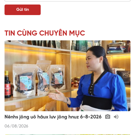
TIN CÙNG CHUYÊN MỤC
Nênhs jông uô hâux lưv jông hnuz 6-8-2026
06/08/2026