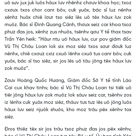
uô sưv jux juk luôs hâux lưv nhênhz chơưv khoa học; txoz
cxơưx txos chor canr bôv, cưk yuôx, bác sĩ luz nênhx
xênhz huôx chiê lơưr tso siêz lês uô têx hâux lưv zok
muôz. Bác sĩ Đinh Quang Cảnh, thơưx seiz car khoa tsoz
phưz đas jos, xênhz zus nhuôs, tsênhv qơư Y tế thax tsav
Trấn Yên heik: “Hâur ntu uô hâux lưv, cur pov giám đốc
Vũ Thị Châu Loan lok six moz siêz txos sơưr đơưk luz
nênhx, chiê cxơưz cxiz cxuô lênhx cxuô tus canr bôv, cưk
yuôx, bác sĩ tso siêz, sir jos lês uô tâu jông têx hâux lưv
zok muôz”.
Zơưv Hoàng Quốc Hương, Giám đốc Sở Y tế tỉnh Lào
Cai cux khav tinhv, bác sĩ Vũ Thị Châu Loan tsi tiêk uô
tiêr jông hâux lưv zok muôz lok sâuv seiz car, tsênhv zos
iz lênhx cưk yuôx moz siêz, thâuv tưs tưz lês uô jông luôs
hâux lưv seiz njuôk shuôs, kho moz trâu pêx xênhv tox
siêz.
Đros thiêz têx sir jos trâu tsoz phưz đas jos pêx xênhv,