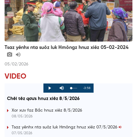
Tsaz yênhx nta suôz luk Hmôngz hnuz xiêz 05-02-2024
05/02/2026
VIDEO
R
-3:58
L
P
P
M
o
r
l
u
a
o
a
t
e
Chêi têz qơưs hnuz xiêz 8/5/2026
d
g
y
e
e
r
d
e
m
:
s
Xor xưv faz Bắc hnuz xiêz 8/5/2026
0
s
%
:
a
08/05/2026
0
%
i
Tsaz yênhx nta suôz luk Hmôngz hnuz xiêz 07/5/2026
07/05/2026
n