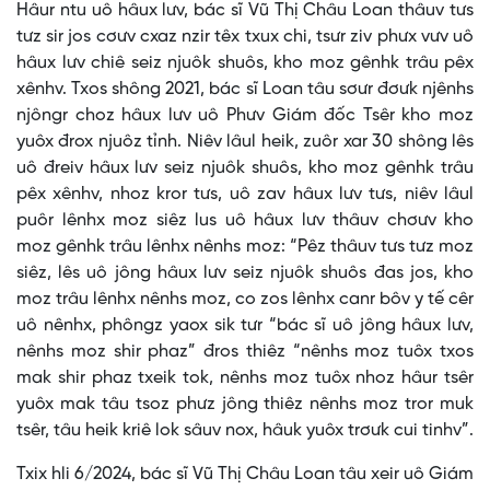
Hâur ntu uô hâux lưv, bác sĩ Vũ Thị Châu Loan thâuv tưs
tưz sir jos cơưv cxaz nzir têx txux chi, tsưr ziv phưx vưv uô
hâux lưv chiê seiz njuôk shuôs, kho moz gênhk trâu pêx
xênhv. Txos shông 2021, bác sĩ Loan tâu sơưr đơưk njênhs
njôngr choz hâux lưv uô Phưv Giám đốc Tsêr kho moz
yuôx đrox njuôz tỉnh. Niêv lâul heik, zuôr xar 30 shông lês
uô đreiv hâux lưv seiz njuôk shuôs, kho moz gênhk trâu
pêx xênhv, nhoz kror tưs, uô zav hâux lưv tưs, niêv lâul
puôr lênhx moz siêz lus uô hâux lưv thâuv chơưv kho
moz gênhk trâu lênhx nênhs moz: “Pêz thâuv tưs tưz moz
siêz, lês uô jông hâux lưv seiz njuôk shuôs đas jos, kho
moz trâu lênhx nênhs moz, co zos lênhx canr bôv y tế cêr
uô nênhx, phôngz yaox sik tưr “bác sĩ uô jông hâux lưv,
nênhs moz shir phaz” đros thiêz “nênhs moz tuôx txos
mak shir phaz txeik tok, nênhs moz tuôx nhoz hâur tsêr
yuôx mak tâu tsoz phưz jông thiêz nênhs moz tror muk
tsêr, tâu heik kriê lok sâuv nox, hâuk yuôx trơưk cui tinhv”.
Txix hli 6/2024, bác sĩ Vũ Thị Châu Loan tâu xeir uô Giám