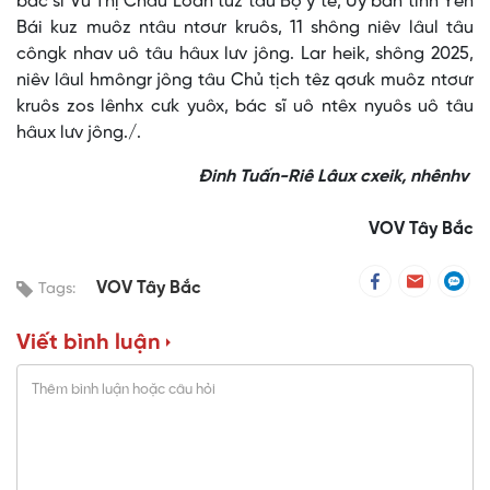
bác sĩ Vũ Thị Châu Loan tưz tâu Bộ y tế, Ủy ban tỉnh Yên
Bái kuz muôz ntâu ntơưr kruôs, 11 shông niêv lâul tâu
côngk nhav uô tâu hâux lưv jông. Lar heik, shông 2025,
niêv lâul hmôngr jông tâu Chủ tịch têz qơưk muôz ntơưr
kruôs zos lênhx cưk yuôx, bác sĩ uô ntêx nyuôs uô tâu
hâux lưv jông./.
Đinh Tuấn-Riê Lâux cxeik, nhênhv
VOV Tây Bắc
VOV Tây Bắc
Tags:
Viết bình luận