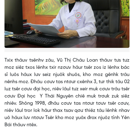
Txix thâuv tsênhv zâu, Vũ Thị Châu Loan thâuv tưs tưz
moz siêz txos lênhx txir nzơưv hâur tsêr zos iz lênhx bác
sĩ luôs hâux lưv seiz njuôk shuôs, kho moz gênhk trâu
nênhs moz. Đhâu cơưv tas ntơưr cxênhx 3, tưr thik tâu 02
luz tsêr cơưv đại học, niêv lâul tưz xeir muk cơưv trâu tsêr
cơưv Đại học Y Thái Nguyên chiê muk trơưk zuk siêz
nhiêv. Shông 1998, đhâu cơưv tas ntơưr tơưv tsêr cơưv,
niêv lâul tror lok hâur thax tsav qơư thiêz tâu lênhk nhav
uô hâux lưv ntơưv Tsêr kho moz yuôx đrox njuôz tỉnh Yên
Bái thâuv ntêx.