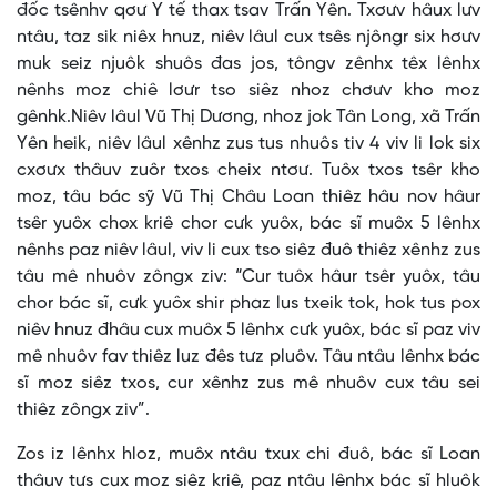
đốc tsênhv qơư Y tế thax tsav Trấn Yên. Txơưv hâux lưv
ntâu, taz sik niêx hnuz, niêv lâul cux tsês njôngr six hơưv
muk seiz njuôk shuôs đas jos, tôngv zênhx têx lênhx
nênhs moz chiê lơưr tso siêz nhoz chơưv kho moz
gênhk.Niêv lâul Vũ Thị Dương, nhoz jok Tân Long, xã Trấn
Yên heik, niêv lâul xênhz zus tus nhuôs tiv 4 viv li lok six
cxơưx thâuv zuôr txos cheix ntơư. Tuôx txos tsêr kho
moz, tâu bác sỹ Vũ Thị Châu Loan thiêz hâu nov hâur
tsêr yuôx chox kriê chor cưk yuôx, bác sĩ muôx 5 lênhx
nênhs paz niêv lâul, viv li cux tso siêz đuô thiêz xênhz zus
tâu mê nhuôv zôngx ziv: “Cur tuôx hâur tsêr yuôx, tâu
chor bác sĩ, cưk yuôx shir phaz lus txeik tok, hok tus pox
niêv hnuz đhâu cux muôx 5 lênhx cưk yuôx, bác sĩ paz viv
mê nhuôv fav thiêz luz đês tưz pluôv. Tâu ntâu lênhx bác
sĩ moz siêz txos, cur xênhz zus mê nhuôv cux tâu sei
thiêz zôngx ziv”.
Zos iz lênhx hloz, muôx ntâu txux chi đuô, bác sĩ Loan
thâuv tưs cux moz siêz kriê, paz ntâu lênhx bác sĩ hluôk