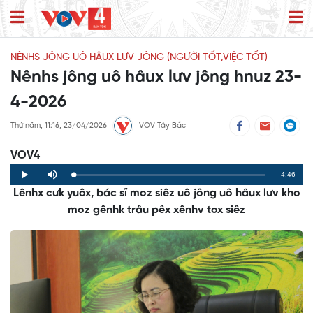
NÊNHS JÔNG UÔ HÂUX LƯV JÔNG (NGƯỜI TỐT,VIỆC TỐT)
Nênhs jông uô hâux lưv jông hnuz 23-
4-2026
Thứ năm, 11:16, 23/04/2026
VOV Tây Bắc
VOV4
Remaining
-4:46
Loaded
:
Progress
:
Play
Mute
0%
0%
Lênhx cưk yuôx, bác sĩ moz siêz uô jông uô hâux lưv kho
Time
moz gênhk trâu pêx xênhv tox siêz