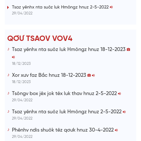
i
Tsaz yênhx nta suôz luk Hmôngz hnuz 2-5-2022
29/04/2022
n
g
T
QƠƯ TSAOV VOV4
i
Tsaz yênhx nta suôz luk Hmôngz hnuz 18-12-2023
m
e
18/12/2023
Xor xưv faz Bắc hnuz 18-12-2023
18/12/2023
Tsôngv box jêx jok têx luk thav hnuz 2-5-2022
29/04/2022
Tsaz yênhx nta suôz luk Hmôngz hnuz 2-5-2022
29/04/2022
Phênhv ndis shuôk têz qơưk hnuz 30-4-2022
29/04/2022