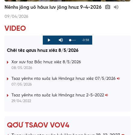
Nênhs jông uô hâux lưv jông hnuz 9-4-2026
09/04/2026
VIDEO
R
-3:58
L
P
P
M
o
r
l
u
a
o
a
t
e
Chêi têz qơưs hnuz xiêz 8/5/2026
d
g
y
e
e
r
d
e
m
:
s
Xor xưv faz Bắc hnuz xiêz 8/5/2026
0
s
%
:
a
08/05/2026
0
%
i
Tsaz yênhx nta suôz luk Hmôngz hnuz xiêz 07/5/2026
07/05/2026
n
i
Tsaz yênhx nta suôz luk Hmôngz hnuz 2-5-2022
29/04/2022
n
g
T
QƠƯ TSAOV VOV4
i