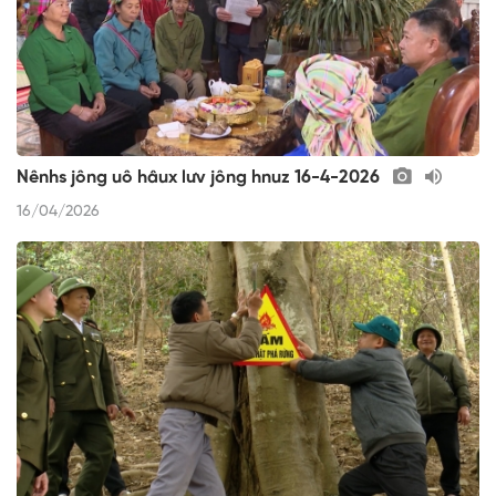
Nênhs jông uô hâux lưv jông hnuz 16-4-2026
16/04/2026