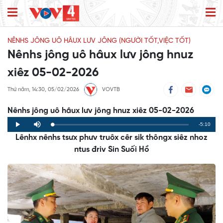
NÊNHS JÔNG UÔ HÂUX LƯV JÔNG (NGƯỜI TỐT,VIỆC TỐT)
Nênhs jông uô hâux lưv jông hnuz
xiêz 05-02-2026
Thứ năm, 14:30, 05/02/2026
VOVTB
Nênhs jông uô hâux lưv jông hnuz xiêz 05-02-2026
Remaining
-5:10
Loaded
:
Progress
:
Play
Mute
0%
0%
Lênhx nênhs tsưx phưv truôx cêr sik thôngx siêz nhoz
Time
ntus đriv Sin Suối Hồ