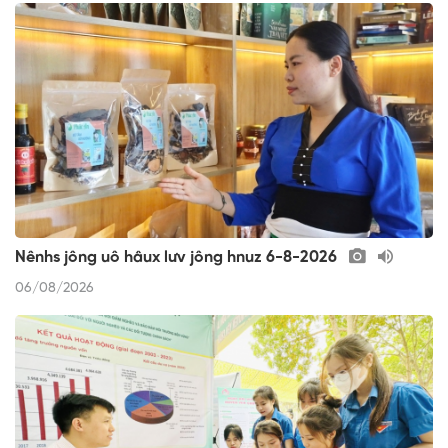
Nênhs jông uô hâux lưv jông hnuz 6-8-2026
06/08/2026