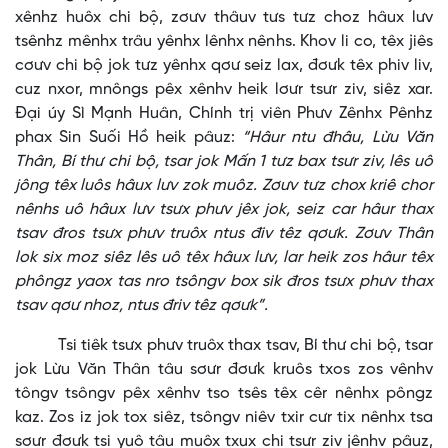
xênhz huôx chi bộ, zơưv thâuv tưs tưz choz hâux lưv
tsênhz mênhx trâu yênhx lênhx nênhs. Khov li co, têx jiês
cơưv chi bộ jok tưz yênhx qơư seiz lax, đơưk têx phiv liv,
cuz nxor, mnôngs pêx xênhv heik lơưr tsưr ziv, siêz xar.
Đại úy Sì Mạnh Huân, Chính trị viên Phưv Zênhx Pênhz
phax Sin Suối Hồ heik pâuz:
“Hâur ntu đhâu, Lừu Văn
Thân, Bí thư chi bộ, tsar jok Mấn 1 tưz bax tsưr ziv, lês uô
jông têx luôs hâux lưv zok muôz. Zơưv tưz chox kriê chor
nênhs uô hâux lưv tsưx phưv jêx jok, seiz car hâur thax
tsav đros tsưx phưv truôx ntus điv têz qơưk. Zơưv Thân
lok six moz siêz lês uô têx hâux lưv, lar heik zos hâur têx
phôngz yaox tas nro tsôngv box sik đros tsưx phưv thax
tsav qơư nhoz, ntus đriv têz qơưk”.
Tsi tiêk tsưx phưv truôx thax tsav, Bí thư chi bộ, tsar
jok Lừu Văn Thân tâu sơưr đơưk kruôs txos zos vênhv
tôngv tsôngv pêx xênhv tso tsês têx cêr nênhx pôngz
kaz. Zos iz jok tox siêz, tsôngv niêv txir cưr tix nênhx tsa
sơưr đơưk tsi yuô tâu muôx txux chi tsưr ziv jênhv pâuz,