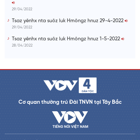
29/04/2022
Tsaz yênhx nta suôz luk Hmôngz hnuz 29-4-2022
29/04/2022
Tsaz yênhx nta suôz luk Hmôngz hnuz 1-5-2022
28/04/2022
Cơ quan thường trú Đài TNVN tại Tây Bắc