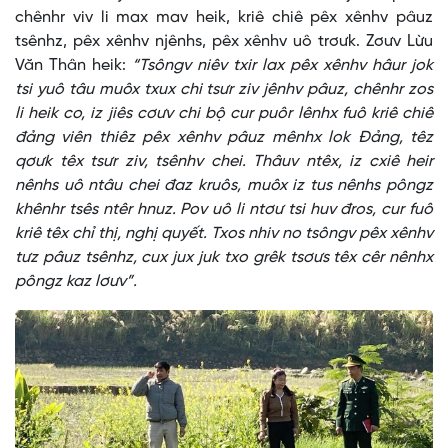
chênhr viv li max mav heik, kriê chiê pêx xênhv pâuz
tsênhz, pêx xênhv njênhs, pêx xênhv uô trơưk. Zơưv Lừu
Văn Thân heik:
“Tsôngv niêv txir lax pêx xênhv hâur jok
tsi yuô tâu muôx txux chi tsưr ziv jênhv pâuz, chênhr zos
li heik co, iz jiês cơưv chi bộ cur puôr lênhx fuô kriê chiê
đảng viên thiêz pêx xênhv pâuz mênhx lok Đảng, têz
qơưk têx tsưr ziv, tsênhv chei. Thâuv ntêx, iz cxiê heir
nênhs uô ntâu chei đaz kruôs, muôx iz tus nênhs pôngz
khênhr tsês ntêr hnuz. Pov uô li ntơư tsi huv đros, cur fuô
kriê têx chỉ thị, nghị quyết. Txos nhiv no tsôngv pêx xênhv
tưz pâuz tsênhz, cux jux juk txo grêk tsơưs têx cêr nênhx
pôngz kaz lơưv”.