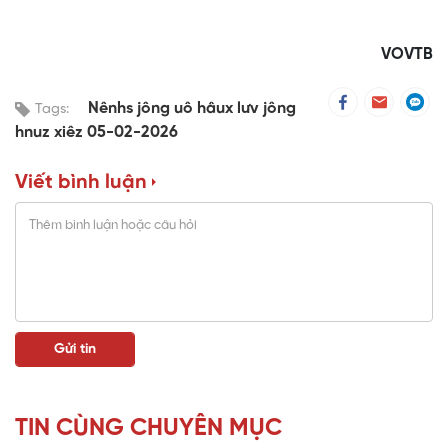
VOVTB
Nênhs jông uô hâux lưv jông
Tags:
hnuz xiêz 05-02-2026
Viết bình luận
TIN CÙNG CHUYÊN MỤC