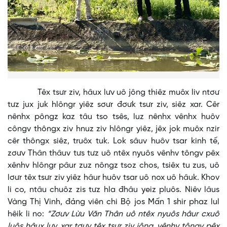
Têx tsưr ziv, hâux lưv uô jông thiêz muôx liv ntơư
tưz jux juk hlôngr yiêz sơưr đơưk tsưr ziv, siêz xar. Cêr
nênhx pôngz kaz tâu tso tsês, luz nênhx vênhx huôv
côngv thôngx ziv hnuz ziv hlôngr yiêz, jêx jok muôx nzir
cêr thôngx siêz, truôx tuk. Lok sâuv huôv tsar kinh tế,
zơưv Thân thâuv tưs tưz uô ntêx nyuôs vênhv tôngv pêx
xênhv hlôngr pâur zuz nôngz tsoz chos, tsiêx tu zus, uô
lơưr têx tsưr ziv yiêz hâur huôv tsar uô nox uô hâuk. Khov
li co, ntâu chuôz zis tưz hla đhâu yeiz pluôs. Niêv lâus
Vàng Thị Vinh, đảng viên chi Bộ jos Mấn 1 shir phaz lul
hêik li no:
“Zơưv Lừu Văn Thân uô ntêx nyuôs hâur cxuô
luôs hâux lưv, xar tơưv têx tsưr ziv jông, vênhv tôngv pêx