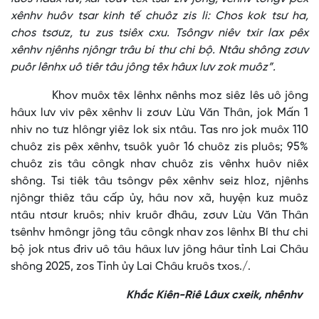
xênhv huôv tsar kinh tế chuôz zis li: Chos kok tsư ha,
chos tsơưz, tu zus tsiêx cxu. Tsôngv niêv txir lax pêx
xênhv njênhs njôngr trâu bí thư chi bộ. Ntâu shông zơưv
puôr lênhx uô tiêr tâu jông têx hâux lưv zok muôz”.
Khov muôx têx lênhx nênhs moz siêz lês uô jông
hâux lưv viv pêx xênhv li zơưv Lừu Văn Thân, jok Mấn 1
nhiv no tưz hlôngr yiêz lok six ntâu. Tas nro jok muôx 110
chuôz zis pêx xênhv, tsuôk yuôr 16 chuôz zis pluôs; 95%
chuôz zis tâu côngk nhav chuôz zis vênhx huôv niêx
shông. Tsi tiêk tâu tsôngv pêx xênhv seiz hloz, njênhs
njôngr thiêz tâu cấp ủy, hâu nov xã, huyện kuz muôz
ntâu ntơưr kruôs; nhiv kruôr đhâu, zơưv Lừu Văn Thân
tsênhv hmôngr jông tâu côngk nhav zos lênhx Bí thư chi
bộ jok ntus đriv uô tâu hâux lưv jông hâur tỉnh Lai Châu
shông 2025, zos Tỉnh ủy Lai Châu kruôs txos./.
Khắc Kiên-Riê Lâux cxeik, nhênhv