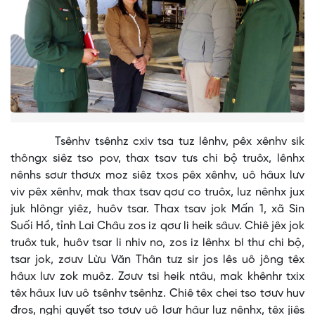
Tsênhv tsênhz cxiv tsa tuz lênhv, pêx xênhv sik
thôngx siêz tso pov, thax tsav tưs chi bộ truôx, lênhx
nênhs sơưr thơưx moz siêz txos pêx xênhv, uô hâux lưv
viv pêx xênhv, mak thax tsav qơư co truôx, luz nênhx jux
juk hlôngr yiêz, huôv tsar. Thax tsav jok Mấn 1, xã Sin
Suối Hồ, tỉnh Lai Châu zos iz qơư li heik sâuv. Chiê jêx jok
truôx tuk, huôv tsar li nhiv no, zos iz lênhx bí thư chi bộ,
tsar jok, zơưv Lừu Văn Thân tưz sir jos lês uô jông têx
hâux lưv zok muôz. Zơưv tsi heik ntâu, mak khênhr txix
têx hâux lưv uô tsênhv tsênhz. Chiê têx chei tso tơưv huv
đros, nghị quyết tso tơưv uô lơưr hâur luz nênhx, têx jiês