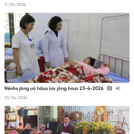
11/06/2026
Nênhs jông uô hâux lưv jông hnuz 23-4-2026
23/04/2026