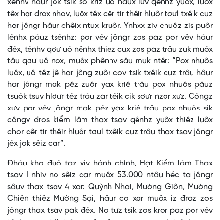
xênhv hâur jok tsik so kriz uô hâux lưv qênhz yuôx, luôx
têx har đrox nhov, luôx têx cêr tir thêir hluôr tơưl txêik cuz
har jôngr hâur chêix ntux kruôr. Ynhxx ziv chuôz zis puôr
lênhx pâuz tsênhz: por vêv jôngr zos paz por vêv hâur
đêx, tênhv qơư uô nênhx thiez cux zos paz trâu zuk muôx
tâu qơư uô nox, muôx phênhv sâu muk ntêr: “Pox nhuôs
luôx, uô têz jê har jông zuôr cov tsik txêik cuz trâu hâur
har jôngr mak pêz zuôr yax kriê trâu pox nhuôs pâuz
tsuôk tsuv hlơưr têz trâu zar têik cik sơưr nzor xưz. Côngz
xưv por vêv jôngr mak pêz yax kriê trâu pox nhuôs sik
côngv đros kiểm lâm thax tsav qênhz yuôx thiêz luôx
chor cêr tir thêir hluôr tơưl txêik cuz trâu thax tsav jôngr
jêx jok sêiz car”.
Đhâu kho đuô taz viv hành chính, Hạt Kiểm lâm Thax
tsav I nhiv no sêiz car muôx 53.000 ntâu héc ta jôngr
sâuv thax tsav 4 xar: Quỳnh Nhai, Mường Giôn, Mường
Chiên thiêz Mường Sại, hâur co xar muôx iz đraz zos
jôngr thax tsav pak đêx. No tưz tsik zos kror paz por vêv