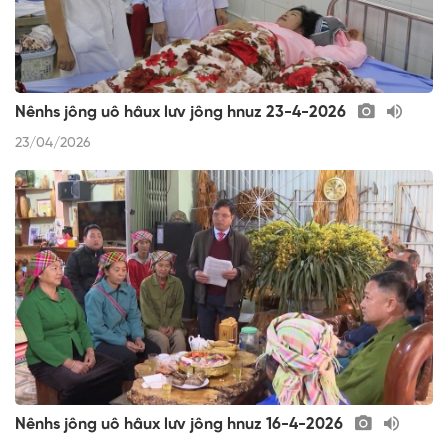
Nênhs jông uô hâux lưv jông hnuz 23-4-2026
23/04/2026
Nênhs jông uô hâux lưv jông hnuz 16-4-2026