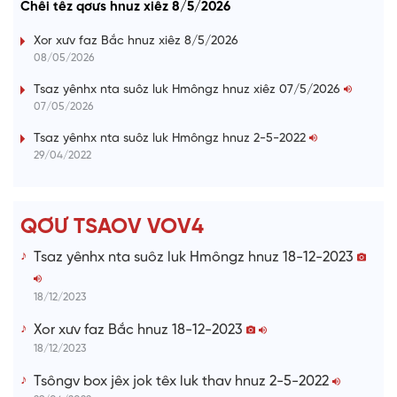
e
Chêi têz qơưs hnuz xiêz 8/5/2026
d
g
y
e
e
r
d
e
m
:
s
Xor xưv faz Bắc hnuz xiêz 8/5/2026
0
s
%
:
a
08/05/2026
0
%
i
Tsaz yênhx nta suôz luk Hmôngz hnuz xiêz 07/5/2026
07/05/2026
n
i
Tsaz yênhx nta suôz luk Hmôngz hnuz 2-5-2022
29/04/2022
n
g
T
QƠƯ TSAOV VOV4
i
Tsaz yênhx nta suôz luk Hmôngz hnuz 18-12-2023
m
e
18/12/2023
Xor xưv faz Bắc hnuz 18-12-2023
18/12/2023
Tsôngv box jêx jok têx luk thav hnuz 2-5-2022