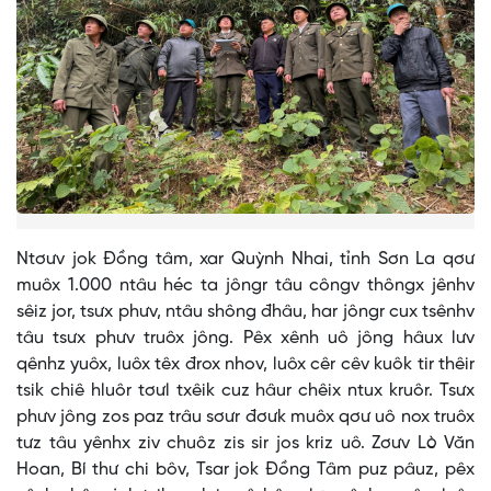
Ntơưv jok Đồng tâm, xar Quỳnh Nhai, tỉnh Sơn La qơư
muôx 1.000 ntâu héc ta jôngr tâu côngv thôngx jênhv
sêiz jor, tsưx phưv, ntâu shông đhâu, har jôngr cux tsênhv
tâu tsưx phưv truôx jông. Pêx xênh uô jông hâux lưv
qênhz yuôx, luôx têx đrox nhov, luôx cêr cêv kuôk tir thêir
tsik chiê hluôr tơưl txêik cuz hâur chêix ntux kruôr. Tsưx
phưv jông zos paz trâu sơưr đơưk muôx qơư uô nox truôx
tưz tâu yênhx ziv chuôz zis sir jos kriz uô. Zơưv Lò Văn
Hoan, Bí thư chi bôv, Tsar jok Đồng Tâm puz pâuz, pêx