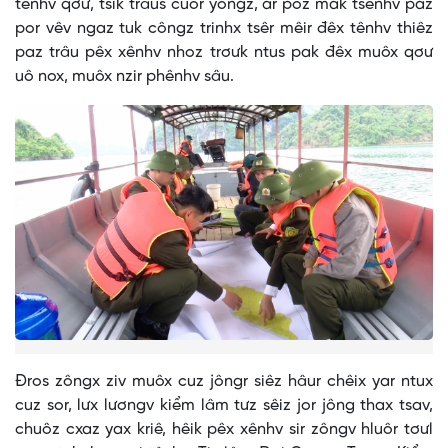
tênhv qơư, tsik trâus cuôr yôngz, ar poz mak tsênhv paz
por vêv ngaz tuk côngz trinhx tsêr mêir đêx tênhv thiêz
paz trâu pêx xênhv nhoz trơưk ntus pak đêx muôx qơư
uô nox, muôx nzir phênhv sâu.
Đros zôngx ziv muôx cuz jôngr siêz hâur chêix yar ntux
cuz sor, lưx lươngv kiểm lâm tưz sêiz jor jông thax tsav,
chuôz cxaz yax kriê, hêik pêx xênhv sir zôngv hluôr tơưl