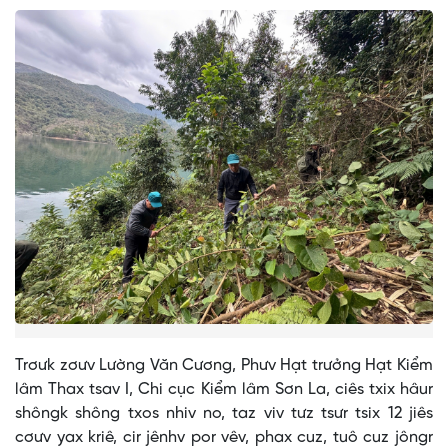
Trơưk zơưv Lường Văn Cương, Phưv Hạt trưởng Hạt Kiểm
lâm Thax tsav I, Chi cục Kiểm lâm Sơn La, ciês txix hâur
shôngk shông txos nhiv no, taz viv tưz tsưr tsix 12 jiês
cơưv yax kriê, cir jênhv por vêv, phax cuz, tuô cuz jôngr