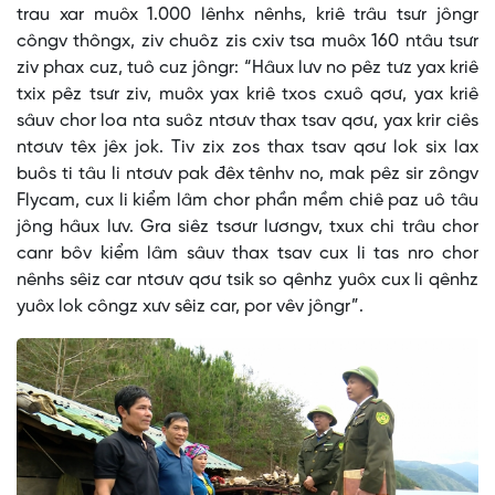
trau xar muôx 1.000 lênhx nênhs, kriê trâu tsưr jôngr
côngv thôngx, ziv chuôz zis cxiv tsa muôx 160 ntâu tsưr
ziv phax cuz, tuô cuz jôngr: “Hâux lưv no pêz tưz yax kriê
txix pêz tsưr ziv, muôx yax kriê txos cxuô qơư, yax kriê
sâuv chor loa nta suôz ntơưv thax tsav qơư, yax krir ciês
ntơưv têx jêx jok. Tiv zix zos thax tsav qơư lok six lax
buôs ti tâu li ntơưv pak đêx tênhv no, mak pêz sir zôngv
Flycam, cux li kiểm lâm chor phần mềm chiê paz uô tâu
jông hâux lưv. Gra siêz tsơưr lươngv, txux chi trâu chor
canr bôv kiểm lâm sâuv thax tsav cux li tas nro chor
nênhs sêiz car ntơưv qơư tsik so qênhz yuôx cux li qênhz
yuôx lok côngz xưv sêiz car, por vêv jôngr”.