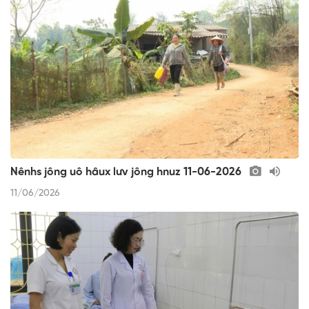
Nênhs jông uô hâux lưv jông hnuz 11-06-2026
11/06/2026