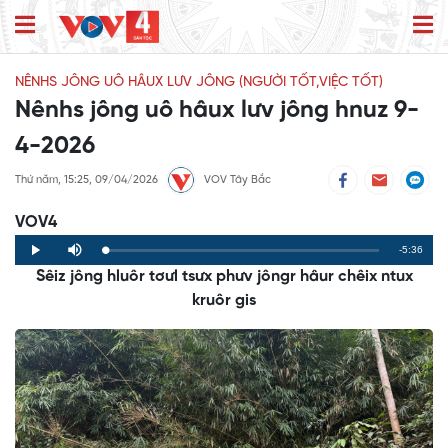
NÊNHS JÔNG UÔ HÂUX LƯV JÔNG (NGƯỜI TỐT,VIỆC TỐT)
Nênhs jông uô hâux lưv jông hnuz 9-
4-2026
Thứ năm, 15:25, 09/04/2026
VOV Tây Bắc
VOV4
Remaining
-5:36
Loaded
:
Progress
:
Play
Mute
0%
0%
Sêiz jông hluôr tơưl tsưx phưv jôngr hâur chêix ntux
Time
kruôr gis