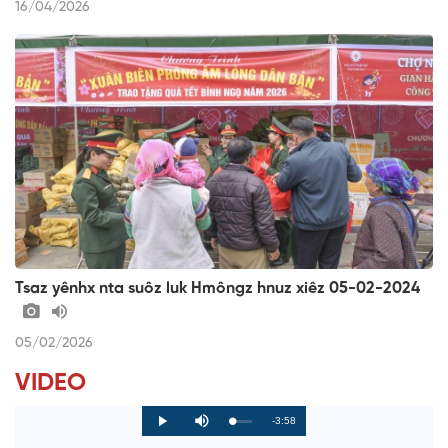
16/04/2026
Tsaz yênhx nta suôz luk Hmôngz hnuz xiêz 05-02-2024
05/02/2026
VIDEO
R
-3:58
L
P
P
M
o
r
l
u
a
o
a
t