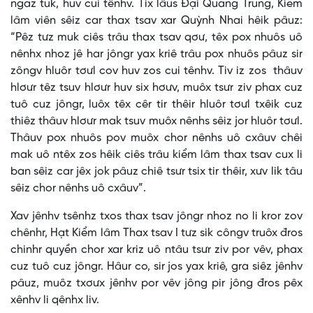
ngaz tuk, huv cui tênhv. Tix lâus Đại Quang Trung, Kiểm
lâm viên sêiz car thax tsav xar Quỳnh Nhai hêik pâuz:
“Pêz tưz muk ciês trâu thax tsav qơư, têx pox nhuôs uô
nênhx nhoz jê har jôngr yax kriê trâu pox nhuôs pâuz sir
zôngv hluôr tơưl cov huv zos cui tênhv. Tiv iz zos thâuv
hlơưr têz tsuv hlơưr huv six hơưv, muôx tsưr ziv phax cuz
tuô cuz jôngr, luôx têx cêr tir thêir hluôr tơưl txêik cuz
thiêz thâuv hlơưr mak tsuv muôx nênhs sêiz jor hluôr tơưl.
Thâuv pox nhuôs pov muôx chor nênhs uô cxâuv chêi
mak uô ntêx zos hêik ciês trâu kiểm lâm thax tsav cux li
ban sêiz car jêx jok pâuz chiê tsưr tsix tir thêir, xưv lik tâu
sêiz chor nênhs uô cxâuv”.
Xav jênhv tsênhz txos thax tsav jôngr nhoz no li kror zov
chênhr, Hạt Kiểm lâm Thax tsav I tưz sik côngv truôx đros
chinhr quyền chor xar kriz uô ntâu tsưr ziv por vêv, phax
cuz tuô cuz jôngr. Hâur co, sir jos yax kriê, gra siêz jênhv
pâuz, muôz txơưx jênhv por vêv jông pir jông đros pêx
xênhv li qênhx liv.