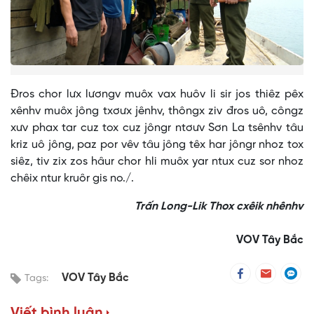
Đros chor lưx lươngv muôx vax huôv li sir jos thiêz pêx
xênhv muôx jông txơưx jênhv, thôngx ziv đros uô, côngz
xưv phax tar cuz tox cuz jôngr ntơưv Sơn La tsênhv tâu
kriz uô jông, paz por vêv tâu jông têx har jôngr nhoz tox
siêz, tiv zix zos hâur chor hli muôx yar ntux cuz sor nhoz
chêix ntur kruôr gis no./.
Trấn Long-Lik Thox cxêik nhênhv
VOV Tây Bắc
VOV Tây Bắc
Tags:
Viết bình luận