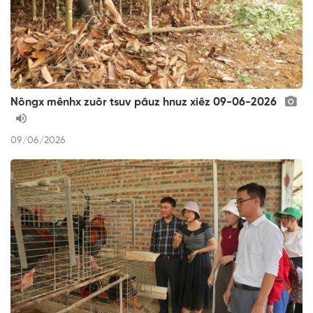
Nôngx mênhx zuôr tsuv pâuz hnuz xiêz 09-06-2026
09/06/2026