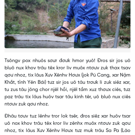
Tsôngv pox nhuôs sơưr đơưk hmor yuô! Đros sir jos uô
bluô nux khov trâu têx kror liv muôx ntơưv zuk thax tsav
qơư nhoz, tix lâus Xưv Xênhv Hơưx (jok Pú Cang, xar Nậm
Khắt, tỉnh Yên Bái) tưz sir jos uô tâu trơưk li zuk siêz xar,
tu zus tâu jông chor njêl hồi, njêl tầm xuz thơưx ciês, tưz
paz trâu tix lâus huôv tsar tâu kinh têr, uô bluô nux ciês
ntơưv zuk qơư nhoz.
Đhâu tơưv tuz lênhv tror lok tsêr, đros siêz xar huôv tsar
uô nox khov trâu têx kror liv zênhx muôx ntơưv zuk qơư
nhoz, tix lâus Xưv Xênhv Hơưx tưz muk trâu Sa Pa (Lào