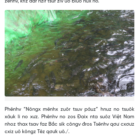
zênhv, kriz đar nzir tsưr ziv uô bluô nux no.
Phênhv “Nôngx mênhx zuôr tsuv pâuz” hnuz no tsuôk
xâuk li no xưz. Phênhv no zos Đaix nta suôz Việt Nam
nhoz thax tsav faz Bắc sik côngv đros Tsênhv qơư cxơưz
cxiz uô kôngz Têz qơưk uô./.