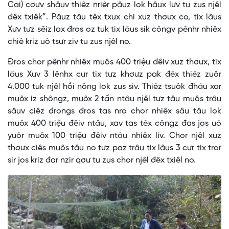
Cai) cơưv shâuv thiêz nriêr pâuz lok hâux lưv tu zus njêl
đêx txiêk”. Pâuz tâu têx txux chi xuz thơưx co, tix lâus
Xưv tưz sêiz lax đros oz tuk tix lâus sik côngv pênhr nhiêx
chiê kriz uô tsưr ziv tu zus njêl no.
Đros chor pênhr nhiêx muôs 400 triệu đêiv xuz thơưx, tix
lâus Xưv 3 lênhx cưr tix tưz khơưz pak đêx thiêz zuôr
4.000 tuk njêl hồi nông lok zus siv. Thiêz tsuôk đhâu xar
muôx iz shôngz, muôx 2 tấn ntâu njêl tưz tâu muôs trâu
sâuv ciêz đrongs đros tas nro chor nhiêx sâu tâu lok
muôx 400 triệu đêiv ntâu, xav tas têx côngz đas jos uô
yuôr muôx 100 triệu đêiv ntâu nhiêx liv. Chor njêl xuz
thơưx ciês muôs tâu no tưz paz trâu tix lâus 3 cưr tix tror
sir jos kriz đar nzir qơư tu zus chor njêl đêx txiêl no.