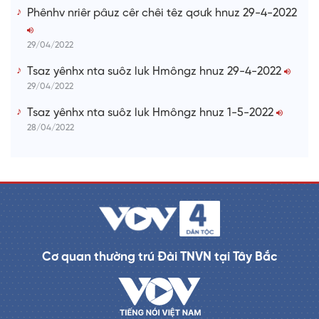
Phênhv nriêr pâuz cêr chêi têz qơưk hnuz 29-4-2022
29/04/2022
Tsaz yênhx nta suôz luk Hmôngz hnuz 29-4-2022
29/04/2022
Tsaz yênhx nta suôz luk Hmôngz hnuz 1-5-2022
28/04/2022
Cơ quan thường trú Đài TNVN tại Tây Bắc