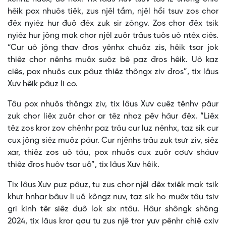
hêik pox nhuôs tiêk, zus njêl tầm, njêl hồi tsuv zos chor
đêx nyiêz hur đuô đêx zuk sir zôngv. Zos chor đêx tsik
nyiêz hur jông mak chor njêl zuôr trâus tuôs uô ntêx ciês.
“Cur uô jông thav đros yênhx chuôz zis, hêik tsar jok
thiêz chor nênhs muôx suôz bê paz đros hêik. Uô kaz
ciês, pox nhuôs cux pâuz thiêz thôngx ziv đros”, tix lâus
Xưv hêik pâuz li co.
Tâu pox nhuôs thôngx ziv, tix lâus Xưv cuêz tênhv pâur
zuk chor liêx zuôr chor ar têz nhoz pêv hâur đêx. “Liêx
têz zos kror zov chênhr paz trâu cur luz nênhx, taz sik cur
cux jông siêz muôz pâur. Cur njênhs trâu zuk tsưr ziv, siêz
xar, thiêz zos uô tâu, pox nhuôs cux zuôr cơưv shâuv
thiêz đros huôv tsar uô”, tix lâus Xưv hêik.
Tix lâus Xưv puz pâuz, tu zus chor njêl đêx txiêk mak tsik
khưr hnhar bâuv li uô kôngz nuv, taz sik ho muôx tâu tsiv
gri kinh têr siêz đuô lok six ntâu. Hâur shôngk shông
2024, tix lâus kror qơư tu zus njê tror yưv pênhr chiê cxiv