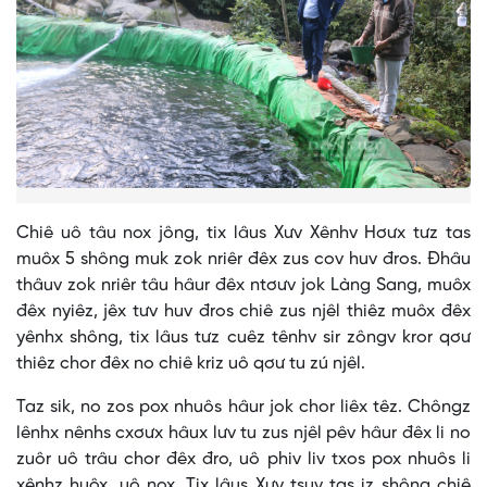
Chiê uô tâu nox jông, tix lâus Xưv Xênhv Hơưx tưz tas
muôx 5 shông muk zok nriêr đêx zus cov huv đros. Đhâu
thâuv zok nriêr tâu hâur đêx ntơưv jok Làng Sang, muôx
đêx nyiêz, jêx tưv huv đros chiê zus njêl thiêz muôx đêx
yênhx shông, tix lâus tưz cuêz tênhv sir zôngv kror qơư
thiêz chor đêx no chiê kriz uô qơư tu zú njêl.
Taz sik, no zos pox nhuôs hâur jok chor liêx têz. Chôngz
lênhx nênhs cxơưx hâux lưv tu zus njêl pêv hâur đêx li no
zuôr uô trâu chor đêx đro, uô phiv liv txos pox nhuôs li
xênhz huôx, uô nox. Tix lâus Xưv tsuv tas iz shông chiê