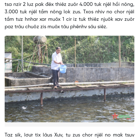
tsa nzir 2 luz pak đêx thiêz zuôr 4.000 tuk njêl hồi nông,
3.000 tuk njêl tầm nông lok zus. Txos nhiv no chor njêl
tầm tưz hnhar xar muôx 1 cir iz tuk thiêz njuôk xav zuôr
paz trâu chuôz zis muôx tâu phênhv sâu siêz.
Taz sik, lơưr tix lâus Xưv, tu zus chor njêl no mak tsuv