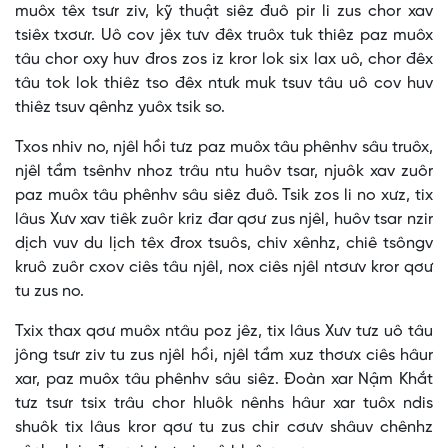
muôx têx tsưr ziv, kỹ thuật siêz đuô pir li zus chor xav
tsiêx txơưr. Uô cov jêx tưv đêx truôx tuk thiêz paz muôx
tâu chor oxy huv đros zos iz kror lok six lax uô, chor đêx
tâu tok lok thiêz tso đêx ntưk muk tsuv tâu uô cov huv
thiêz tsuv qênhz yuôx tsik so.
Txos nhiv no, njêl hồi tưz paz muôx tâu phênhv sâu truôx,
njêl tầm tsênhv nhoz trâu ntu huôv tsar, njuôk xav zuôr
paz muôx tâu phênhv sâu siêz đuô. Tsik zos li no xưz, tix
lâus Xưv xav tiêk zuôr kriz đar qơư zus njêl, huôv tsar nzir
dịch vuv du lịch têx đrox tsuôs, chiv xênhz, chiê tsôngv
kruô zuôr cxov ciês tâu njêl, nox ciês njêl ntơưv kror qơư
tu zus no.
Txix thax qơư muôx ntâu poz jêz, tix lâus Xưv tưz uô tâu
jông tsưr ziv tu zus njêl hồi, njêl tầm xuz thơưx ciês hâur
xar, paz muôx tâu phênhv sâu siêz. Đoàn xar Nậm Khắt
tưz tsưr tsix trâu chor hluôk nênhs hâur xar tuôx ndis
shuôk tix lâus kror qơư tu zus chir cơưv shâuv chênhz