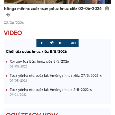
Nôngx mênhx zuôr tsuv pâuz hnuz xiêz 02-06-2026
02/06/2026
VIDEO
R
-3:58
L
P
P
M
o
r
l
u
a
o
a
t
e
Chêi têz qơưs hnuz xiêz 8/5/2026
d
g
y
e
e
r
d
e
m
:
s
Xor xưv faz Bắc hnuz xiêz 8/5/2026
0
s
%
:
a
08/05/2026
0
%
i
Tsaz yênhx nta suôz luk Hmôngz hnuz xiêz 07/5/2026
07/05/2026
n
i
Tsaz yênhx nta suôz luk Hmôngz hnuz 2-5-2022
29/04/2022
n
g
T