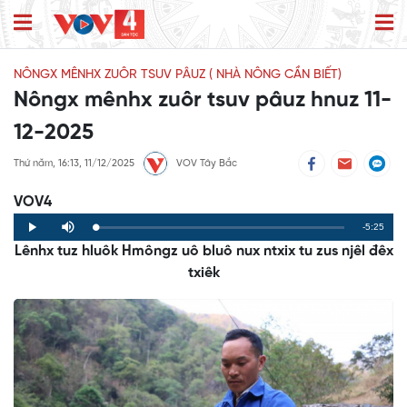
NÔNGX MÊNHX ZUÔR TSUV PÂUZ ( NHÀ NÔNG CẦN BIẾT)
Nôngx mênhx zuôr tsuv pâuz hnuz 11-
12-2025
Thứ năm, 16:13, 11/12/2025
VOV Tây Bắc
VOV4
Remaining
-5:25
Loaded
:
Progress
:
Play
Mute
0%
0%
Lênhx tuz hluôk Hmôngz uô bluô nux ntxix tu zus njêl đêx
Time
txiêk