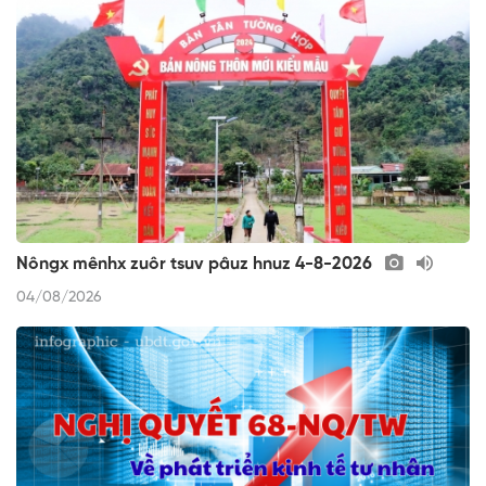
Nôngx mênhx zuôr tsuv pâuz hnuz 4-8-2026
04/08/2026