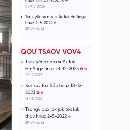
hnuz xiêz 07/5/2026
n
07/05/2026
g
Tsaz yênhx nta suôz luk Hmôngz
hnuz 2-5-2022
T
29/04/2022
i
m
e
QƠƯ TSAOV VOV4
Tsaz yênhx nta suôz luk
Hmôngz hnuz 18-12-2023
18/12/2023
Xor xưv faz Bắc hnuz 18-12-
2023
18/12/2023
Tsôngv box jêx jok têx luk
thav hnuz 2-5-2022
29/04/2022