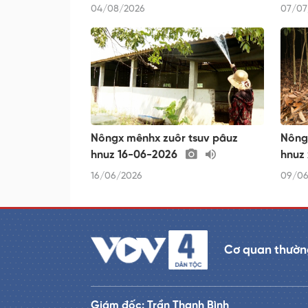
04/08/2026
07/07
Nôngx mênhx zuôr tsuv pâuz
Nông
hnuz 16-06-2026
hnuz
16/06/2026
09/06
Cơ quan thường
Giám đốc: Trần Thanh Bình