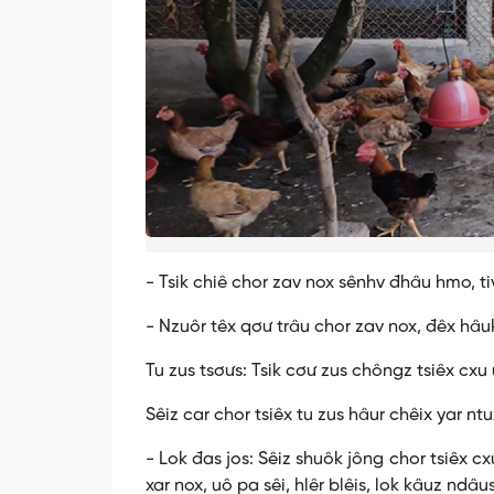
- Tsik chiê chor zav nox sênhv đhâu hmo, tiv
- Nzuôr têx qơư trâu chor zav nox, đêx hâuk
Tu zus tsơưs: Tsik cơư zus chôngz tsiêx cxu 
Sêiz car chor tsiêx tu zus hâur chêix yar ntu
- Lok đas jos: Sêiz shuôk jông chor tsiêx cxu
xar nox, uô pa sêi, hlêr blêis, lok kâuz ndâu