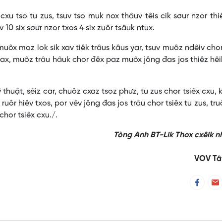
cxu tso tu zus, tsuv tso muk nox thâuv têis cik sơưr nzor thi
v 10 six sơưr nzor txos 4 six zuôr tsâuk ntux.
muôx moz lok sik xav tiêk trâus kâus yar, tsuv muôz ndêiv chor
ax, muôz trâu hâuk chor đêx paz muôx jông đas jos thiêz hêi
 thuật, sêiz car, chuôz cxaz tsoz phưz, tu zus chor tsiêx cxu, k
ruôr hiêv txos, por vêv jông đas jos trâu chor tsiêx tu zus, tru
chor tsiêx cxu./.
Tòng Anh BT-Lik Thox cxêik 
VOV Tâ