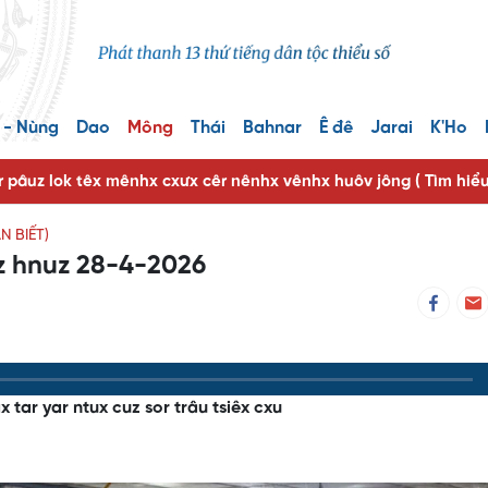
 - Nùng
Dao
Mông
Thái
Bahnar
Ê đê
Jarai
K'Ho
r pâuz lok têx mênhx cxưx cêr nênhx vênhx huôv jông ( Tìm hiể
 BIẾT)
z hnuz 28-4-2026
x tar yar ntux cuz sor trâu tsiêx cxu