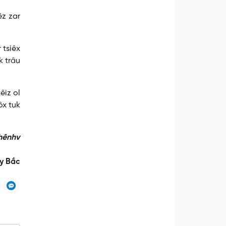
êz zar
 tsiêx
k trâu
êiz ol
ôx tuk
nhênhv
y Bắc