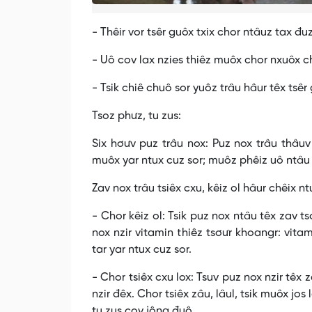
- Thêir vor tsêr guôx txix chor ntâuz tax đuz, 
- Uô cov lax nzies thiêz muôx chor nxuôx ch
- Tsik chiê chuô sor yuôz trâu hâur têx tsêr 
Tsoz phưz, tu zus:
Six hơưv puz trâu nox: Puz nox trâu thâuv 
muôx yar ntux cuz sor; muôz phêiz uô ntâu 
Zav nox trâu tsiêx cxu, kêiz ol hâur chêix nt
- Chor kêiz ol: Tsik puz nox ntâu têx zav t
nox nzir vitamin thiêz tsơưr khoangr: vita
tar yar ntux cuz sor.
- Chor tsiêx cxu lox: Tsuv puz nox nzir têx
nzir đêx. Chor tsiêx zâu, lâul, tsik muôx jos
tu zus cov jông đuô.