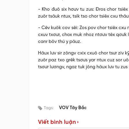
- Kho đuô six hơưv tu zus: Đros chor tsiêx 
zuôr tsâuk ntux, tsik tso chor tsiêx cxu thâu
- Cêv kuôk cov sêi: Zos pov chor tsiêx cxu 
cxuv txơưr, chox muk nhoz ntơưv têx qơưk l
canr bôv thú y pâuz.
Hâux lưv sir zôngv cxix cxuô chor tsưr ziv kỹ
zuôr paz txo grêk tsơưs yar ntux cuz sor uô 
tsơưr lươngv, ngaz tuk jông hâux lưv tu zus 
VOV Tây Bắc
Tags:
Viết bình luận