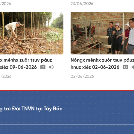
/2026
23/06/2026
x mênhx zuôr tsuv pâuz
Nôngx mênhx zuôr tsuv pâu
 xiêz 09-06-2026
hnuz xiêz 02-06-2026
/2026
02/06/2026
 trú Đài TNVN tại Tây Bắc