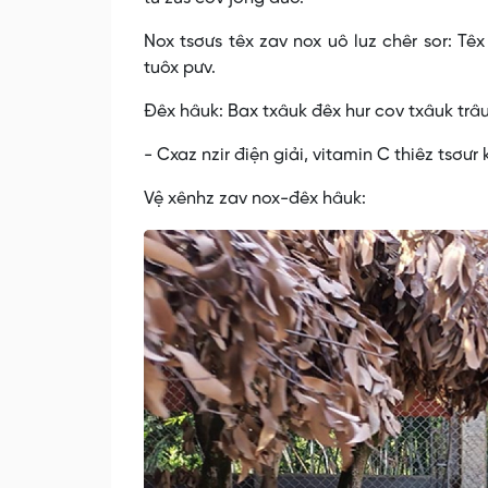
Nox tsơưs têx zav nox uô luz chêr sor: Têx
tuôx pưv.
Đêx hâuk: Bax txâuk đêx hur cov txâuk trâu 
- Cxaz nzir điện giải, vitamin C thiêz tsơưr
Vệ xênhz zav nox-đêx hâuk: