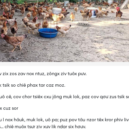
 zix zos zav nox ntuz, zôngx ziv tuôx pưv.
 tsik so chiê phax tar caz moz.
uô cê, cov chor tsiêx cxu jông muk lok, paz cov qơư zus tsik so
x cuz sor
 l nox hâuk, muk lok, uô pa; puz pov tâu nzor têx kror phiv liv l
s… chiê muôx tsưr ziv xưv lik ndar six hơưv.