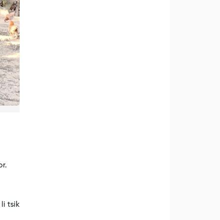
r.
i tsik