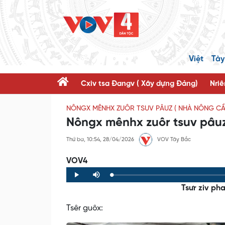
Việt
Tày
Cxiv tsa Đangv ( Xây dựng Đảng)
Nriê
NÔNGX MÊNHX ZUÔR TSUV PÂUZ ( NHÀ NÔNG CẦN
Nôngx mênhx zuôr tsuv pâu
Thứ ba, 10:54, 28/04/2026
VOV Tây Bắc
VOV4
Loaded
:
Progress
:
Play
Mute
0%
0%
Tsưr ziv pha
Tsêr guôx: