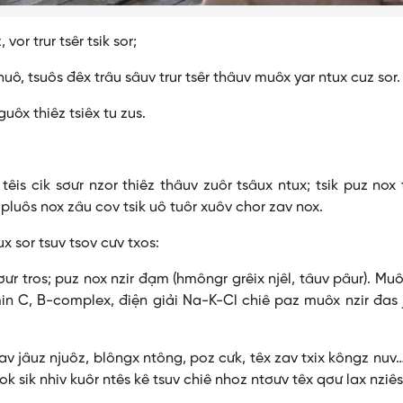
vor trur tsêr tsik sor;
uô, tsuôs đêx trâu sâuv trur tsêr thâuv muôx yar ntux cuz sor.
guôx thiêz tsiêx tu zus.
têis cik sơưr nzor thiêz thâuv zuôr tsâux ntux; tsik puz nox
pluôs nox zâu cov tsik uô tuôr xuôv chor zav nox.
ux sor tsuv tsov cưv txos:
sơưr tros; puz nox nzir đạm (hmôngr grêix njêl, tâuv pâur). Mu
min C, B-complex, điện giải Na-K-Cl chiê paz muôx nzir đas j
 zav jâuz njuôz, blôngx ntông, poz cưk, têx zav txix kôngz nuv
 lok sik nhiv kuôr ntês kê tsuv chiê nhoz ntơưv têx qơư lax nziês