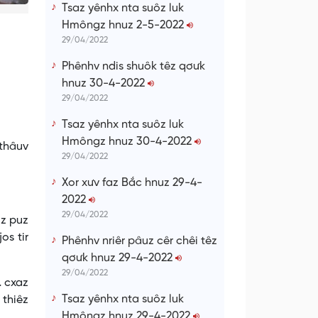
Tsaz yênhx nta suôz luk
Hmôngz hnuz 2-5-2022
29/04/2022
Phênhv ndis shuôk têz qơưk
hnuz 30-4-2022
29/04/2022
Tsaz yênhx nta suôz luk
Hmôngz hnuz 30-4-2022
 thâuv
29/04/2022
Xor xưv faz Bắc hnuz 29-4-
2022
29/04/2022
ôz puz
os tir
Phênhv nriêr pâuz cêr chêi têz
qơưk hnuz 29-4-2022
29/04/2022
… cxaz
Tsaz yênhx nta suôz luk
 thiêz
Hmôngz hnuz 29-4-2022