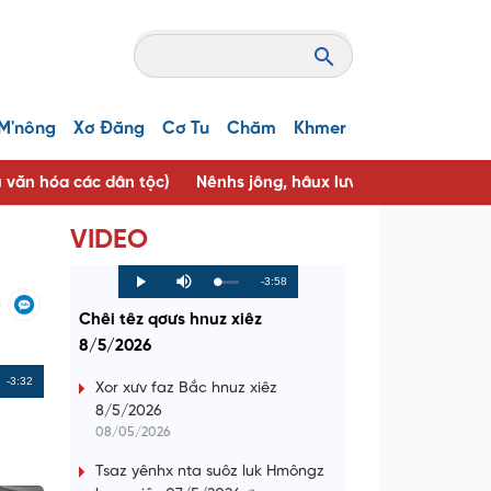
M'nông
Xơ Đăng
Cơ Tu
Chăm
Khmer
u văn hóa các dân tộc)
Nênhs jông, hâux lưv jông ( Người tốt, 
VIDEO
R
-3:58
L
P
P
M
o
r
l
u
a
o
a
t
e
Chêi têz qơưs hnuz xiêz
d
g
y
e
e
r
d
e
8/5/2026
m
:
s
0
s
%
:
a
Remaining
-3:32
0
Xor xưv faz Bắc hnuz xiêz
%
8/5/2026
i
Time
08/05/2026
n
Tsaz yênhx nta suôz luk Hmôngz
i