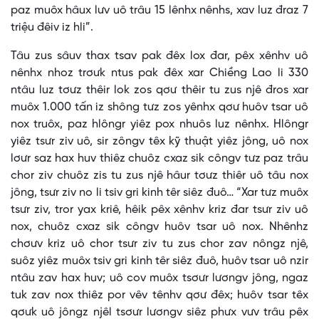
paz muôx hâux lưv uô trâu 15 lênhx nênhs, xav luz đraz 7
triệu đêiv iz hli”.
Tâu zus sâuv thax tsav pak đêx lox đar, pêx xênhv uô
nênhx nhoz trơưk ntus pak đêx xar Chiềng Lao li 330
ntâu luz tơưz thêir lok zos qơư thêir tu zus njê đros xar
muôx 1.000 tấn iz shông tưz zos yênhx qơư huôv tsar uô
nox truôx, paz hlôngr yiêz pox nhuôs luz nênhx. Hlôngr
yiêz tsưr ziv uô, sir zôngv têx kỹ thuật yiêz jông, uô nox
lơưr saz hax huv thiêz chuôz cxaz sik côngv tưz paz trâu
chor ziv chuôz zis tu zus njê hâur tơưz thiêr uô tâu nox
jông, tsưr ziv no li tsiv gri kinh têr siêz đuô… “Xar tưz muôx
tsưr ziv, tror yax kriê, hêik pêx xênhv kriz đar tsưr ziv uô
nox, chuôz cxaz sik côngv huôv tsar uô nox. Nhênhz
chơưv kriz uô chor tsưr ziv tu zus chor zav nôngz njê,
suôz yiêz muôx tsiv gri kinh têr siêz đuô, huôv tsar uô nzir
ntâu zav hax huv; uô cov muôx tsơưr lươngv jông, ngaz
tuk zav nox thiêz por vêv tênhv qơư đêx; huôv tsar têx
qơưk uô jôngz njêl tsơưr lươngv siêz phưx vưv trâu pêx