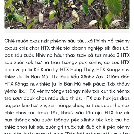
Chiê muôx cxaz nzir phênhv sâu tâu, xã Phình Hồ tsênhv
cxơưz cxiz chor HTX thiêz têx doanh nghiệp sik đros uô,
paz sâu zuôr. Nhiv no hâur thax tsav xã tưz muôx 3 HTX
sâu zuôr kok tsư ha trâu tsôngv pêx xênhv, co zos HTX
dịch vụ ju lix Kế Khâu Ly, HTX Hưng Thùy, HTX Kôngz nuv
thiêz Ju lix Bản Mù. Tix lâus Vầu Xênhv Zax, Giám đốc
HTX Kôngz nuv thiêz ju lix Bản Mù heik pâuz: Txix thâuv
yênhx lix, HTX vênhv tôngv tsôngv niêv txir cưr tix nênhx
tsa sơưr đơưk chos ntâu đuô thiêz. HTX cux hux jos đros
uô, paz kriê tsưr ziv, xeir nôngz chos, tsi trâus caz tho nox
chiê chos tâu trơưk têk, khơưz sâu tâu nju. HTX tưz cir
hux thôngx sâu zuôr tsôngv pêx xênhv têx kok tsư ha
thiêz chos luk sâu zuôr gri truôx tuk đuô chiê pêx xênhv