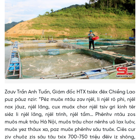
Zơưv Trần Anh Tuấn, Giám đốc HTX tsiêx đêx Chiềng Lao
puz pâuz nzir: “Pêz muôx ntâu zav njêl, li njêl rô phi, njêl
nox jâuz, njêl lăng, cux muôx chor njêl tsiv gri kinh têr
siêz li njêl lăng, njêl trình, njêl tầm… Phênhv ntâu zos
muôs muk trâu Hà Nội, muôs trâu chor nênhs uô lax luôv,
muôx yez thâux xa, paz muôx phênhv sâu truôx. Ciês cur
ziv chuôz zis sâu tâu txix 700-750 triệu đêiv iz shông,