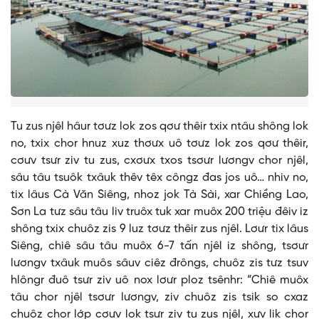
Tu zus njêl hâur tơưz lok zos qơư thêir txix ntâu shông lok
no, txix chor hnuz xuz thơưx uô tơưz lok zos qơư thêir,
cơưv tsưr ziv tu zus, cxơưx txos tsơưr lươngv chor njêl,
sâu tâu tsuôk txâuk thêv têx côngz đas jos uô… nhiv no,
tix lâus Cà Văn Siêng, nhoz jok Tà Sài, xar Chiềng Lao,
Sơn La tưz sâu tâu liv truôx tuk xar muôx 200 triệu đêiv iz
shông txix chuôz zis 9 luz tơưz thêir zus njêl. Lơưr tix lâus
Siêng, chiê sâu tâu muôx 6-7 tấn njêl iz shông, tsơưr
lươngv txâuk muôs sâuv ciêz đrôngs, chuôz zis tưz tsuv
hlôngr đuô tsưr ziv uô nox lơưr ploz tsênhr: “Chiê muôx
tâu chor njêl tsơưr lươngv, ziv chuôz zis tsik so cxaz
chuôz chor lớp cơưv lok tsưr ziv tu zus njêl, xưv lik chor