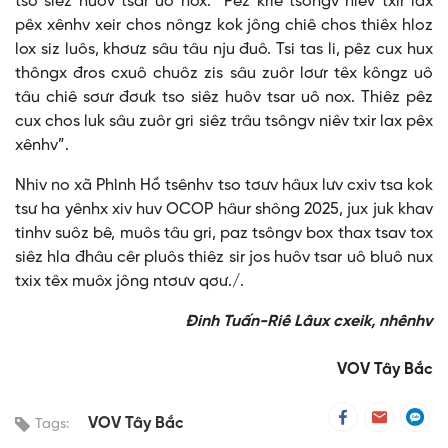
tso siêz huôv tsar uô nox: “Pêz kriê tsôngv niêv txir lax
pêx xênhv xeir chos nôngz kok jông chiê chos thiêx hloz
lox siz luôs, khơưz sâu tâu nju đuô. Tsi tas li, pêz cux hux
thôngx đros cxuô chuôz zis sâu zuôr lơưr têx kôngz uô
tâu chiê sơưr đơưk tso siêz huôv tsar uô nox. Thiêz pêz
cux chos luk sâu zuôr gri siêz trâu tsôngv niêv txir lax pêx
xênhv”.
Nhiv no xã Phình Hồ tsênhv tso tơưv hâux lưv cxiv tsa kok
tsư ha yênhx xiv huv OCOP hâur shông 2025, jux juk khav
tinhv suôz bê, muôs tâu gri, paz tsôngv box thax tsav tox
siêz hla đhâu cêr pluôs thiêz sir jos huôv tsar uô bluô nux
txix têx muôx jông ntơưv qơư./.
Đinh Tuấn-Riê Lâux cxeik, nhênhv
VOV Tây Bắc
VOV Tây Bắc
Tags: