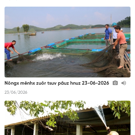
Nôngx mênhx zuôr tsuv pâuz hnuz 23-06-2026
23/06/2026