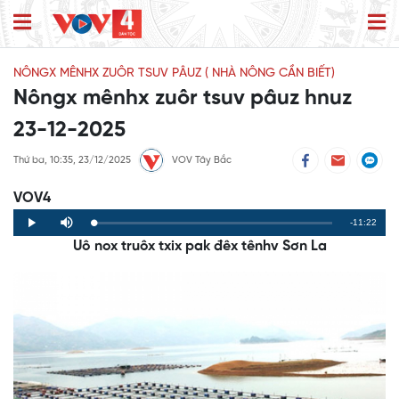
NÔNGX MÊNHX ZUÔR TSUV PÂUZ ( NHÀ NÔNG CẦN BIẾT)
Nôngx mênhx zuôr tsuv pâuz hnuz
23-12-2025
Thứ ba, 10:35, 23/12/2025
VOV Tây Bắc
VOV4
Remaining
-11:22
Loaded
:
Progress
:
Play
Mute
0%
0%
Uô nox truôx txix pak đêx tênhv Sơn La
Time