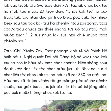
lok cux tsuôk tâu 5-6 tsov đeiv xưz, taz sik chos kok tsư
ha mak tâu muôx 20 tsov đeiv: “Chos kok tsư ha cux
truôx tuk, tâu ntâu đuô pir li uô blêx, poz cưk. Têx nhiêx
txiêx sâu tâu txix kok tsư ha phênhv ntâu zos zôngv txoz
cxơưx trâu chuôz zis thiêz shông tưs uô tâu ntâu mak
muôz zuôr 1, 2 tus nhux lok zus nzir chiê muôx cxaz
phênhv sâu”.
Zơưv Chú Xênhv Zax, Tsar phongx kinh tế xã Phình Hồ
heik pâuz, Nghị quyết Đại hội Đảng bộ xã xav tinhv, kok
tsư ha zos iz hâur têx tsoz chos chênhr. Niêx shông sơưr
đơưk krêz đar liêx têz chos ntâu jux juk. Nhiv no hur si
chor liêx têz chos kok tsư ha hâur xã zos 330 ha ntâu ha.
Hâu nov xã sir jos vênhv tôngv tsôngv pêx xênhv qênhz
shuôs, txo grêk tsơưs jux juk têx liêx têz uô tsi jông blêx,
poz cưk muôz hlôngr chos kok tsư ha.