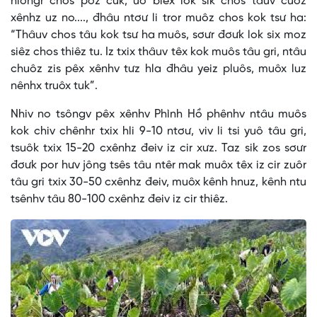
hlôngr chos poz cưk, uô blêx lok sik chos tâuv cuôz
xênhz uz no...., đhâu ntơư li tror muôz chos kok tsư ha:
“Thâuv chos tâu kok tsư ha muôs, sơưr đơưk lok six moz
siêz chos thiêz tu. Iz txix thâuv têx kok muôs tâu gri, ntâu
chuôz zis pêx xênhv tưz hla đhâu yeiz pluôs, muôx luz
nênhx truôx tuk”.
Nhiv no tsôngv pêx xênhv Phình Hồ phênhv ntâu muôs
kok chiv chênhr txix hli 9-10 ntơư, viv li tsi yuô tâu gri,
tsuôk txix 15-20 cxênhz đeiv iz cir xưz. Taz sik zos sơưr
đơưk por hưv jông tsês tâu ntêr mak muôx têx iz cir zuôr
tâu gri txix 30-50 cxênhz đeiv, muôx kênh hnuz, kênh ntu
tsênhv tâu 80-100 cxênhz đeiv iz cir thiêz.