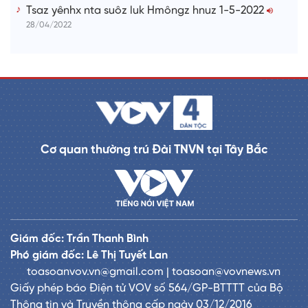
Tsaz yênhx nta suôz luk Hmôngz hnuz 1-5-2022
28/04/2022
Cơ quan thường trú Đài TNVN tại Tây Bắc
Giám đốc: Trần Thanh Bình
Phó giám đốc: Lê Thị Tuyết Lan
toasoanvov.vn@gmail.com | toasoan@vovnews.vn
Giấy phép báo Điện tử VOV số 564/GP-BTTTT của Bộ
Thông tin và Truyền thông cấp ngày 03/12/2016