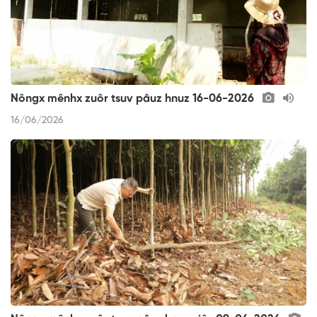
Nôngx mênhx zuôr tsuv pâuz hnuz 16-06-2026
16/06/2026