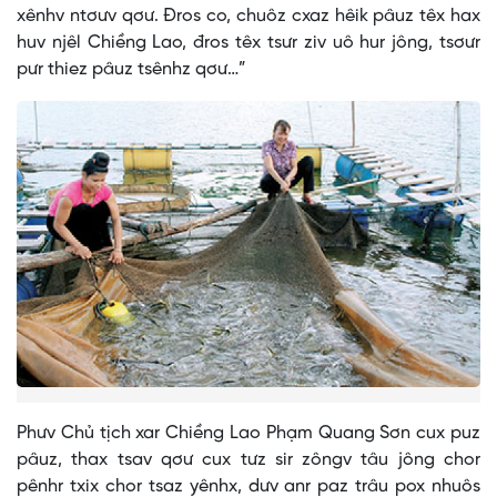
xênhv ntơưv qơư. Đros co, chuôz cxaz hêik pâuz têx hax
huv njêl Chiềng Lao, đros têx tsưr ziv uô hur jông, tsơưr
pưr thiez pâuz tsênhz qơư…”
Phưv Chủ tịch xar Chiềng Lao Phạm Quang Sơn cux puz
pâuz, thax tsav qơư cux tưz sir zôngv tâu jông chor
pênhr txix chor tsaz yênhx, dưv anr paz trâu pox nhuôs