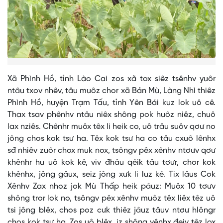
Xã Phình Hồ, tỉnh Lào Cai zos xã tox siêz tsênhv yuôr
ntâu txov nhêv, tâu muôz chor xã Bản Mù, Làng Nhì thiêz
Phình Hồ, huyện Trạm Tấu, tỉnh Yên Bái kuz lok uô cê.
Thax tsav phênhv ntâu niêx shông pok huôz niêz, chuô
lax nziês. Chênhr muôx têx li heik co, uô trâu suôv qơư no
jông chos kok tsư ha. Têx kok tsư ha co tâu cxuô lênhx
sđ nhiêv zuôr chox muk nox, tsôngv pêx xênhv ntơưv qơư
khênhr hu uô kok kê, viv đhâu qêik tâu tơưr, chor kok
khênhx, jông gâux, seiz jông xưk li luz kê. Tix lâus Cok
Xênhv Zax nhoz jok Mù Thấp heik pâuz: Muôx 10 tơưv
shông tror lok no, tsôngv pêx xênhv muôz têx liêx têz uô
tsi jông blêx, chos poz cưk thiêz jâuz tâuv ntơư hlôngr
chos kok tsư ha. Zos uô blêx, iz shông yênhx đeiv têz lox