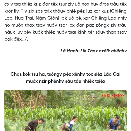
cxiv tsa thiêz kriz đar têx tsưr ziv uô nox huv đros trâu têx
kror liv. Tiv zix zos txix thâuv chiê pêz luz xar kuz (Chiềng
Lao, Hua Trai, Nậm Giôn) lok uô cê, xar Chiềng Lao nhiv
no muôx thax tsav huôv tsar lox đar, paz zôngx ziv trâu
hâux lưv cêv kuôk thiêz huôv tsar kinh têr sâuv thax tsav
pak đêx…/.
Lê Hạnh-Lik Thox cxêik nhênhv
Chos kok tsư ha, tsôngv pêx xênhv tox siêz Lào Cai
muôx nzir phênhv sâu tâu nhiêx txiêx