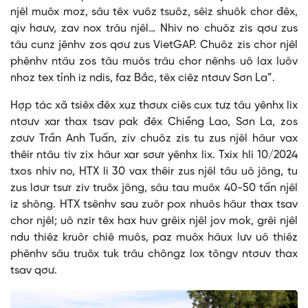
njêl muôx moz, sâu têx vuôz tsuôz, sêiz shuôk chor đêx,
qiv hơưv, zav nox trâu njêl… Nhiv no chuôz zis qơư zus
tâu cunz jênhv zos qơư zus VietGAP. Chuôz zis chor njêl
phênhv ntâu zos tâu muôs trâu chor nênhs uô lax luôv
nhoz tex tỉnh iz ndis, faz Bắc, têx ciêz ntơưv Sơn La”.
Hợp tác xã tsiêx đêx xuz thơưx ciês cux tưz tâu yênhx lix
ntơưv xar thax tsav pak đêx Chiềng Lao, Sơn La, zos
zơưv Trần Anh Tuấn, ziv chuôz zis tu zus njêl hâur vax
thêir ntâu tiv zix hâur xar sơưr yênhx lix. Txix hli 10/2024
txos nhiv no, HTX li 30 vax thêir zus njêl tâu uô jông, tu
zus lơưr tsưr ziv truôx jông, sâu tau muôx 40-50 tấn njêl
iz shông. HTX tsênhv sau zuôr pox nhuôs hâur thax tsav
chor njêl; uô nzir têx hax huv grêix njêl jov mok, grêi njêl
ndu thiêz kruôr chiê muôs, paz muôx hâux lưv uô thiêz
phênhv sâu truôx tuk trâu chôngz lox tôngv ntơưv thax
tsav qơư.