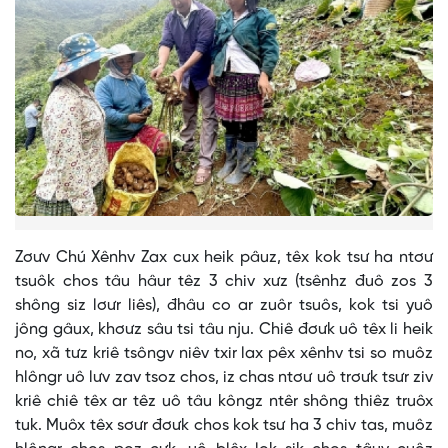
Zơưv Chú Xênhv Zax cux heik pâuz, têx kok tsư ha ntơư
tsuôk chos tâu hâur têz 3 chiv xưz (tsênhz đuô zos 3
shông siz lơưr liês), đhâu co ar zuôr tsuôs, kok tsi yuô
jông gâux, khơưz sâu tsi tâu nju. Chiê đơưk uô têx li heik
no, xã tưz kriê tsôngv niêv txir lax pêx xênhv tsi so muôz
hlôngr uô lưv zav tsoz chos, iz chas ntơư uô trơưk tsưr ziv
kriê chiê têx ar têz uô tâu kôngz ntêr shông thiêz truôx
tuk. Muôx têx sơưr đơưk chos kok tsư ha 3 chiv tas, muôz