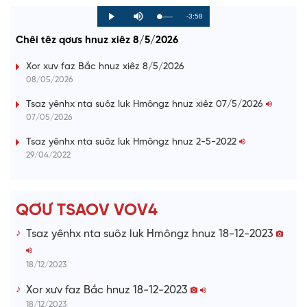
R
-3:58
L
P
P
M
o
r
l
u
a
o
a
t
e
Chêi têz qơưs hnuz xiêz 8/5/2026
d
g
y
e
e
r
d
e
m
:
s
Xor xưv faz Bắc hnuz xiêz 8/5/2026
0
s
%
:
a
08/05/2026
0
%
i
Tsaz yênhx nta suôz luk Hmôngz hnuz xiêz 07/5/2026
07/05/2026
n
i
Tsaz yênhx nta suôz luk Hmôngz hnuz 2-5-2022
29/04/2022
n
g
T
QƠƯ TSAOV VOV4
i
Tsaz yênhx nta suôz luk Hmôngz hnuz 18-12-2023
m
e
18/12/2023
Xor xưv faz Bắc hnuz 18-12-2023
18/12/2023