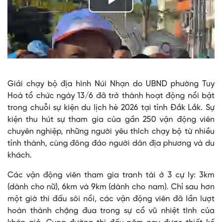
Play
Video
Giải chạy bộ địa hình Núi Nhạn do UBND phường Tuy
Hoà tổ chức ngày 13/6 đã trở thành hoạt động nổi bật
trong chuỗi sự kiện du lịch hè 2026 tại tỉnh Đắk Lắk. Sự
kiện thu hút sự tham gia của gần 250 vận động viên
chuyên nghiệp, những người yêu thích chạy bộ từ nhiều
tỉnh thành, cùng đông đảo người dân địa phương và du
khách.
Các vận động viên tham gia tranh tài ở 3 cự ly: 3km
(dành cho nữ), 6km và 9km (dành cho nam). Chỉ sau hơn
một giờ thi đấu sôi nổi, các vận động viên đã lần lượt
hoàn thành chặng đua trong sự cổ vũ nhiệt tình của