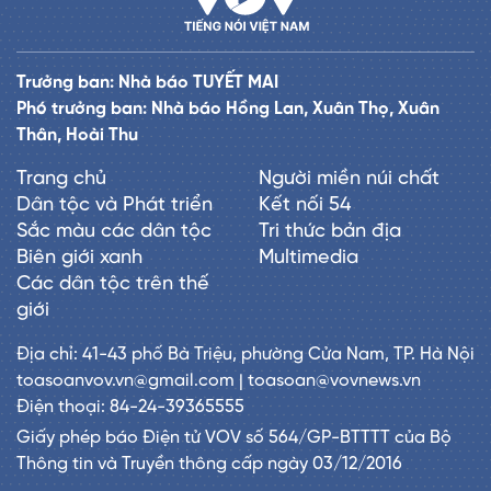
Trưởng ban: Nhà báo TUYẾT MAI
Phó trưởng ban: Nhà báo Hồng Lan, Xuân Thọ, Xuân
Thân, Hoài Thu
Trang chủ
Người miền núi chất
Dân tộc và Phát triển
Kết nối 54
Sắc màu các dân tộc
Tri thức bản địa
Biên giới xanh
Multimedia
Các dân tộc trên thế
giới
Địa chỉ: 41-43 phố Bà Triệu, phường Cửa Nam, TP. Hà Nội
toasoanvov.vn@gmail.com | toasoan@vovnews.vn
Điện thoại: 84-24-39365555
Giấy phép báo Điện tử VOV số 564/GP-BTTTT của Bộ
Thông tin và Truyền thông cấp ngày 03/12/2016