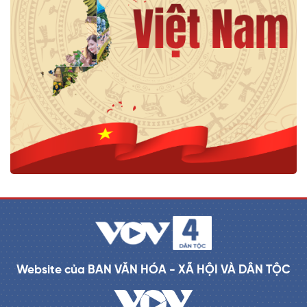
Website của BAN VĂN HÓA - XÃ HỘI VÀ DÂN TỘC