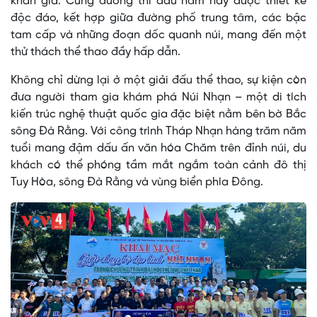
khán giả. Cung đường thi đấu năm nay được thiết kế
độc đáo, kết hợp giữa đường phố trung tâm, các bậc
tam cấp và những đoạn dốc quanh núi, mang đến một
thử thách thể thao đầy hấp dẫn.
Không chỉ dừng lại ở một giải đấu thể thao, sự kiện còn
đưa người tham gia khám phá Núi Nhạn – một di tích
kiến trúc nghệ thuật quốc gia đặc biệt nằm bên bờ Bắc
sông Đà Rằng. Với công trình Tháp Nhạn hàng trăm năm
tuổi mang đậm dấu ấn văn hóa Chăm trên đỉnh núi, du
khách có thể phóng tầm mắt ngắm toàn cảnh đô thị
Tuy Hòa, sông Đà Rằng và vùng biển phía Đông.