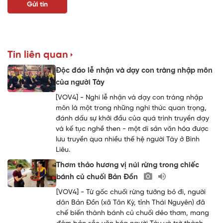
Tin liên quan
Độc đáo lễ nhận và dạy con tràng nhập môn
của người Tày
[VOV4] - Nghi lễ nhận và dạy con tràng nhập
môn là một trong những nghi thức quan trọng,
đánh dấu sự khởi đầu của quá trình truyền dạy
và kế tục nghề then - một di sản văn hóa được
lưu truyền qua nhiều thế hệ người Tày ở Bình
Liêu.
Thơm thảo hương vị núi rừng trong chiếc
bánh củ chuối Bản Đồn
[VOV4] - Từ gốc chuối rừng tưởng bỏ đi, người
dân Bản Đồn (xã Tân Kỳ, tỉnh Thái Nguyên) đã
chế biến thành bánh củ chuối dẻo thơm, mang