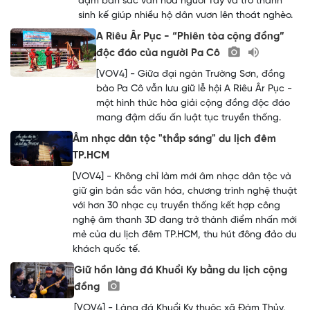
đậm bản sắc văn hóa người Tày và trờ thành
sinh kế giúp nhiều hộ dân vươn lên thoát nghèo.
A Riêu Âr Pục - “Phiên tòa cộng đồng”
độc đáo của người Pa Cô
[VOV4] - Giữa đại ngàn Trường Sơn, đồng
bào Pa Cô vẫn lưu giữ lễ hội A Riêu Âr Pục -
một hình thức hòa giải cộng đồng độc đáo
mang đậm dấu ấn luật tục truyền thống.
Âm nhạc dân tộc "thắp sáng" du lịch đêm
TP.HCM
[VOV4] - Không chỉ làm mới âm nhạc dân tộc và
giữ gìn bản sắc văn hóa, chương trình nghệ thuật
với hơn 30 nhạc cụ truyền thống kết hợp công
nghệ âm thanh 3D đang trở thành điểm nhấn mới
mẻ của du lịch đêm TP.HCM, thu hút đông đảo du
khách quốc tế.
Giữ hồn làng đá Khuổi Ky bằng du lịch cộng
đồng
[VOV4] - Làng đá Khuổi Ky thuộc xã Đàm Thủy,