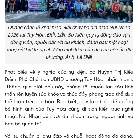
Quang cảnh lễ khai mạc Giải chạy bộ địa hình Núi Nhạn
2026 tại Tuy Hòa, Đắk Lắk. Sự kiện quy tụ đông đảo vận
động viên, người dân và du khách, đánh dấu một hoạt
động nổi bật trong chương trình kích cầu du lịch hè của địa
phương​​​​​. Ảnh: Lê Biết
Phát biểu về ý nghĩa của sự kiện, bà Huỳnh Thị Kiều
Diễm, Phó Chủ tịch UBND phường Tuy Hòa, nhấn mạnh:
"Thông qua giải đấu này, chúng tôi muốn lan tỏa tinh
thần rèn luyện sức khỏe và thúc đẩy phong trào thể dục
thể thao trên địa bàn. Đặc biệt, đây là cơ hội để quảng
bá hình ảnh của Tuy Hòa cùng di tích kiến trúc nghệ
thuật Núi Nhạn đến với du khách trong, ngoài tỉnh và
bạn bè quốc tế".
Với sự chuẩn bị chu đáo và chuỗi hoạt động đa dạng,