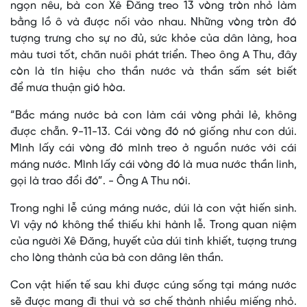
ngọn nêu, bà con Xê Đăng treo 13 vòng tròn nhỏ làm
bằng lồ ô và được nối vào nhau. Những vòng tròn đó
tượng trưng cho sự no đủ, sức khỏe của dân làng, hoa
màu tươi tốt, chăn nuôi phát triển. Theo ông A Thu, đây
còn là tín hiệu cho thần nước và thần sấm sét biết
để mưa thuận gió hòa.
“Bắc máng nước bà con làm cái vòng phải lẻ, không
được chẵn. 9-11-13. Cái vòng đó nó giống như con dúi.
Mình lấy cái vòng đó mình treo ở nguồn nước với cái
máng nước. Mình lấy cái vòng đó là mua nước thần linh,
gọi là trao đổi đó”. - Ông A Thu nói.
Trong nghi lễ cúng máng nước, dúi là con vật hiến sinh.
Vì vậy nó không thể thiếu khi hành lễ. Trong quan niệm
của người Xê Đăng, huyết của dúi tinh khiết, tượng trưng
cho lòng thành của bà con dâng lên thần.
Con vật hiến tế sau khi được cúng sống tại máng nước
sẽ được mang đi thui và sơ chế thành nhiều miếng nhỏ.