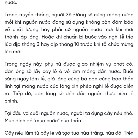
nước.
Trong truyền thống, người Xê Đăng sẽ cúng máng nước
mỗi khi nguồn nước đang sử dụng không còn đảm bảo
về chất lượng hay phải có nguồn nước mới khi mới
thành lập làng. Hoặc khi chuẩn bị bước vào nghi lễ trỉa
lúa dịp tháng 3 hay dịp tháng 10 trước khi tổ chức mừng
lúa mới.
Trong ngày này, phụ nữ được giao nhiệm vụ phát cỏ,
đàn ông sẽ lấy cây lồ ô về làm máng dẫn nước. Buổi
sáng ngày làm lễ, già làng cùng bà con cúng báo thần
linh tại máng nước của làng xin phép nghi lễ được diễn
ra. Tiếp đó, dân làng sẽ đến đầu nguồn thực hiện lễ
chính.
Tại đầu và cuối nguồn nước, người ta dựng cây nêu nhỏ.
Mục đích để "mua nước" của thần.
Cây nêu làm từ cây le và tạo tua nửa trắng, nửa đỏ. Trên