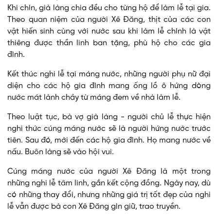
Khi chín, già làng chia đều cho từng hộ để làm lễ tại gia.
Theo quan niệm của người Xê Đăng, thịt của các con
vật hiến sinh cùng với nước sau khi làm lễ chính là vật
thiêng được thần linh ban tặng, phù hộ cho các gia
đình.
Kết thúc nghi lễ tại máng nước, những người phụ nữ đại
diện cho các hộ gia đình mang ống lồ ô hứng dòng
nước mát lành chảy từ máng đem về nhà làm lễ.
Theo luật tục, bà vợ già làng - người chủ lễ thực hiện
nghi thức cúng máng nước sẽ là người hứng nước trước
tiên. Sau đó, mới đến các hộ gia đình. Họ mang nước về
nấu. Buôn làng sẽ vào hội vui.
Cúng máng nước của người Xê Đăng là một trong
những nghi lễ tâm linh, gắn kết cộng đồng. Ngày nay, dù
có những thay đổi, nhưng những giá trị tốt đẹp của nghi
lễ vẫn được bà con Xê Đăng gìn giữ, trao truyền.