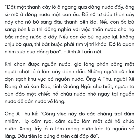
“Đặt một thanh cây lồ ô ngang qua dòng nước đấy, ông
sẽ mò ở dòng nước một con ốc. Để nó từ đầu thân cây
này cho nó bò sang đầu thanh bên kia. Nếu con ốc bò
sang bên kia thì đồng nghĩa với việc thần nước cho họ
bắc máng nước ở đấy. Nếu con ốc bò ngược lại, không
chịu bò qua, thì bắt buộc phải tìm vị trí khác. Đó là quan
niệm xưa của đồng bào”. - Anh A Tuấn nói.
Khi chọn được nguồn nước, già làng phân công một
người chặt lồ ô làm cây đánh dấu. Những người còn lại
dọn sạch khu vực có nguồn nước. Ông A Thu, người Xê
Đăng ở xã Kon Đào, tỉnh Quảng Ngãi cho biết, người ta
còn đào một chiếc hồ chứa nước nhỏ ngay tại nguồn
nước để dẫn nước về làng.
Ông A Thu kể: “Công việc này do các chàng trai đảm
nhiệm. Họ cầm rựa, cầm cuốc làm một cái hồ chứa
nước. Xong, lấy lồ ô làm máng nước kéo từ nguồn về
làng. Đầu tiên là cúng ở trên cái đập đó”.