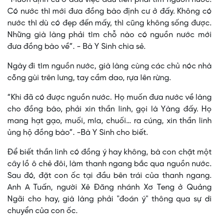
Có nước thì mới đưa đồng bào định cư ở đấy. Không có
nước thì dù có đẹp đến mấy, thì cũng không sống được.
Những già làng phải tìm chỗ nào có nguồn nước mới
đưa đồng bào về”. - Bà Y Sinh chia sẻ.
Ngày đi tìm nguồn nước, già làng cùng các chủ nóc nhà
cõng gùi trên lưng, tay cầm dao, rựa lên rừng.
“Khi đã có được nguồn nước. Họ muốn đưa nước về làng
cho đồng bào, phải xin thần linh, gọi là Yàng đấy. Họ
mang hạt gạo, muối, mía, chuối… ra cúng, xin thần linh
ủng hộ đồng bào”. -Bà Y Sinh cho biết.
Để biết thần linh có đồng ý hay không, bà con chặt một
cây lồ ô chẻ đôi, làm thanh ngang bắc qua nguồn nước.
Sau đó, đặt con ốc tại đầu bên trái của thanh ngang.
Anh A Tuấn, người Xê Đăng nhánh Xơ Teng ở Quảng
Ngãi cho hay, già làng phải "đoán ý" thông qua sự di
chuyển của con ốc.