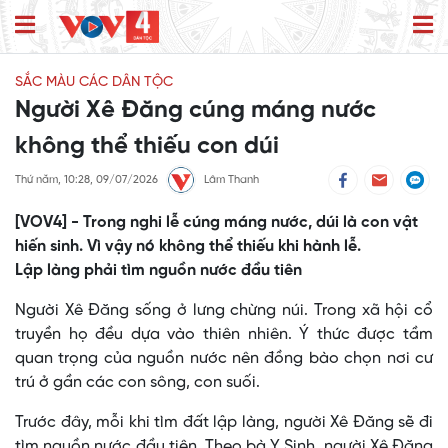
SẮC MÀU CÁC DÂN TỘC
Người Xê Đăng cúng máng nước
không thể thiếu con dúi
Thứ năm, 10:28, 09/07/2026
Lâm Thanh
[VOV4] - Trong nghi lễ cúng máng nước, dúi là con vật
hiến sinh. Vì vậy nó không thể thiếu khi hành lễ.
Lập làng phải tìm nguồn nước đầu tiên
Người Xê Đăng sống ở lưng chừng núi. Trong xã hội cổ
truyền họ đều dựa vào thiên nhiên. Ý thức được tầm
quan trọng của nguồn nước nên đồng bào chọn nơi cư
trú ở gần các con sông, con suối.
Trước đây, mỗi khi tìm đất lập làng, người Xê Đăng sẽ đi
tìm nguồn nước đầu tiên. Theo bà Y Sinh, người Xê Đăng