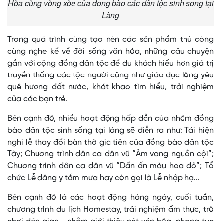
Hòa cùng vòng xòe của đồng bào các dân tộc sinh sống tại
Làng
Trong quá trình cùng tạo nên các sản phẩm thủ công
cùng nghe kể về đời sống văn hóa, những câu chuyện
gắn với cộng đồng dân tộc để du khách hiểu hơn giá trị
truyền thống các tộc người cũng như giáo dục lòng yêu
quê hương đất nước, khát khao tìm hiểu, trải nghiệm
của các bạn trẻ.
Bên cạnh đó, nhiều hoạt động hấp dẫn của nhóm đồng
bào dân tộc sinh sống tại làng sẽ diễn ra như: Tái hiện
nghi lễ thay đổi bàn thờ gia tiên của đồng bào dân tộc
Tày; Chương trình dân ca dân vũ “Âm vang nguồn cội”;
Chương trình dân ca dân vũ “Dấn ấn màu hoa đỏ”; Tổ
chức Lễ dâng y tắm mưa hay còn gọi là Lễ nhập hạ...
Bên cạnh đó là các hoạt động hàng ngày, cuối tuần,
chương trình du lịch Homestay, trải nghiệm ẩm thực, trò