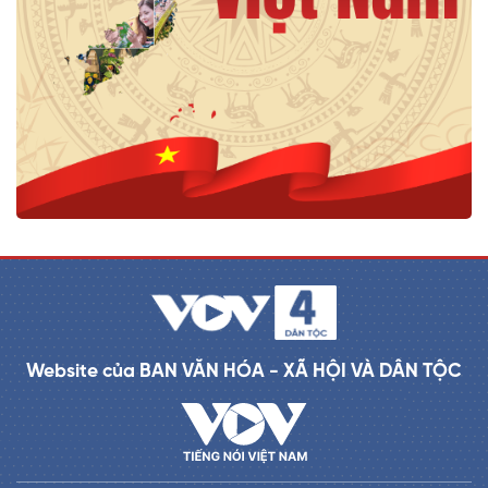
Website của BAN VĂN HÓA - XÃ HỘI VÀ DÂN TỘC