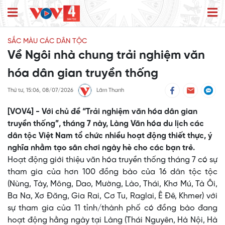
SẮC MÀU CÁC DÂN TỘC
Về Ngôi nhà chung trải nghiệm văn
hóa dân gian truyền thống
Thứ tư, 15:06, 08/07/2026
Lâm Thanh
[VOV4] - Với chủ đề “Trải nghiệm văn hóa dân gian
truyền thống”, tháng 7 này, Làng Văn hóa du lịch các
dân tộc Việt Nam tổ chức nhiều hoạt động thiết thực, ý
nghĩa nhằm tạo sân chơi ngày hè cho các bạn trẻ.
Hoạt động giới thiệu văn hóa truyền thống tháng 7 có sự
tham gia của hơn 100 đồng bào của 16 dân tộc tộc
(Nùng, Tày, Mông, Dao, Mường, Lào, Thái, Khơ Mú, Tà Ôi,
Ba Na, Xơ Đăng, Gia Rai, Cơ Tu, Raglai, Ê Đê, Khmer) với
sự tham gia của 11 tỉnh/thành phố có đồng bào đang
hoạt động hằng ngày tại Làng (Thái Nguyên, Hà Nội, Hà