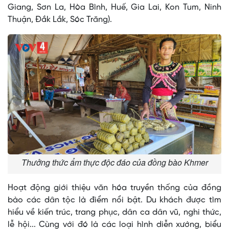
Giang, Sơn La, Hòa Bình, Huế, Gia Lai, Kon Tum, Ninh
Thuận, Đắk Lắk, Sóc Trăng).
Thưởng thức ẩm thực độc đáo của đồng bào Khmer
Hoạt động giới thiệu văn hóa truyền thống của đồng
bào các dân tộc là điểm nổi bật. Du khách được tìm
hiểu về kiến trúc, trang phục, dân ca dân vũ, nghi thức,
lễ hội... Cùng với đó là các loại hình diễn xướng, biểu