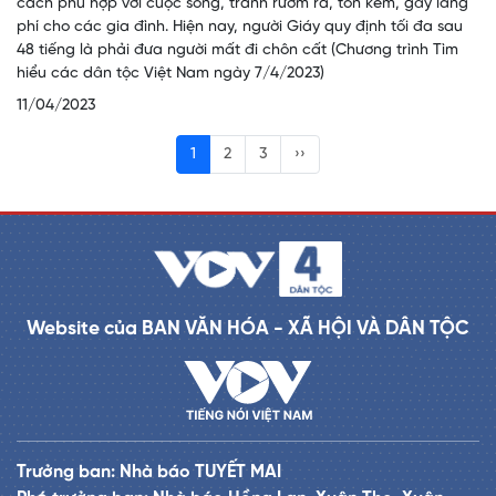
cách phù hợp với cuộc sống, tránh rườm rà, tốn kém, gây lãng
phí cho các gia đình. Hiện nay, người Giáy quy định tối đa sau
48 tiếng là phải đưa người mất đi chôn cất (Chương trình Tìm
hiểu các dân tộc Việt Nam ngày 7/4/2023)
11/04/2023
1
2
3
››
Website của BAN VĂN HÓA - XÃ HỘI VÀ DÂN TỘC
Trưởng ban: Nhà báo TUYẾT MAI