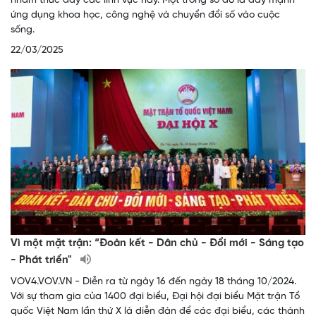
nhằm thúc đẩy các lĩnh vực này. Một trong số đó là đẩy mạnh
ứng dụng khoa học, công nghệ và chuyển đổi số vào cuộc
sống.
22/03/2025
Vì một mặt trận: “Đoàn kết - Dân chủ - Đổi mới - Sáng tạo
- Phát triển"
VOV4.VOV.VN - Diễn ra từ ngày 16 đến ngày 18 tháng 10/2024.
Với sự tham gia của 1400 đại biểu, Đại hội đại biểu Mặt trận Tổ
quốc Việt Nam lần thứ X là diễn đàn để các đại biểu, các thành