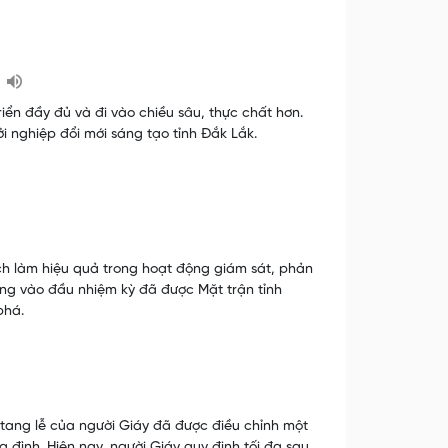
iển đầy đủ và đi vào chiều sâu, thực chất hơn.
ởi nghiệp đổi mới sáng tạo tỉnh Đắk Lắk.
h làm hiệu quả trong hoạt động giám sát, phản
ộng vào đầu nhiệm kỳ đã được Mặt trận tỉnh
phá.
g tang lễ của người Giáy đã được điều chỉnh một
 đình. Hiện nay, người Giáy quy định tối đa sau