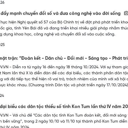
026
 đẩy mạnh chuyển đổi số và đưa công nghệ vào đời sống
hực hiện Nghị quyết số 57 của Bộ Chính trị về đột phá phát triển kh
uốc gia, tỉnh Yên Bái đã và đang triển khai nhiều giải pháp nhằm thú
 dụng khoa học, công nghệ và chuyển đổi số vào cuộc sống.
025
mặt trận: “Đoàn kết - Dân chủ - Đổi mới - Sáng tạo - Phát tr
.VN - Diễn ra từ ngày 16 đến ngày 18 tháng 10/2024. Với sự tham gia
t Nam lần thứ X là diễn đàn để các đại biểu, các thành phần dân t
g với đó tiếp tục thể hiện rõ vai trò, trách nhiệm của mình với xã hộ
 vực khác nhau. (Chương trình Dân tộc và phát triển ngày 17/10/2024)
24
 đại biểu các dân tộc thiểu số tỉnh Kon Tum lần thứ IV năm 2
.VN - Với chủ đề “Các dân tộc tỉnh Kon Tum đoàn kết, đổi mới sáng t
ển bền vững”, trong 2 ngày 10/10 và 11/10 tại thành phố Kon Tum diễn 
thứ IV năm 2024.