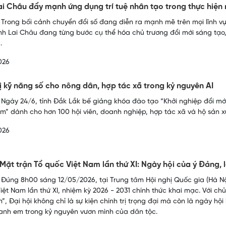
i Châu đẩy mạnh ứng dụng trí tuệ nhân tạo trong thực hiện
 Trong bối cảnh chuyển đổi số đang diễn ra mạnh mẽ trên mọi lĩnh vực
nh Lai Châu đang từng bước cụ thể hóa chủ trương đổi mới sáng tạo
.
026
ị kỹ năng số cho nông dân, hợp tác xã trong kỷ nguyên AI
 Ngày 24/6, tỉnh Đắk Lắk bế giảng khóa đào tạo “Khởi nghiệp đổi mớ
am” dành cho hơn 100 hội viên, doanh nghiệp, hợp tác xã và hộ sản x
026
 Mặt trận Tổ quốc Việt Nam lần thứ XI: Ngày hội của ý Đảng,
 Đúng 8h00 sáng 12/05/2026, tại Trung tâm Hội nghị Quốc gia (Hà Nội
iệt Nam lần thứ XI, nhiệm kỳ 2026 - 2031 chính thức khai mạc. Với ch
n”, Đại hội không chỉ là sự kiện chính trị trọng đại mà còn là ngày hội
anh em trong kỷ nguyên vươn mình của dân tộc.