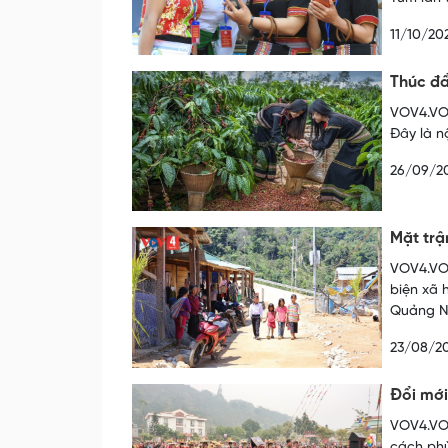
11/10/20
Thúc đẩ
VOV4.VOV
Đây là n
26/09/2
Mặt trậ
VOV4.VOV
biện xã 
Quảng Na
23/08/2
Đổi mới
VOV4.VOV
cách phù