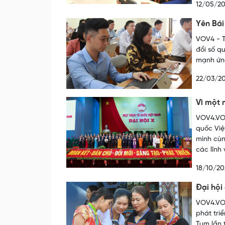
12/05/2
Yên Bái
VOV4 - T
đổi số q
mạnh ứng
22/03/2
Vì một 
VOV4.VOV
quốc Việ
mình cùn
các lĩnh
18/10/20
Đại hội
VOV4.VOV
phát tri
Tum lần 