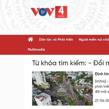
Dân tộc và Phát triển
Người miền núi chấ
Multimedia
Từ khóa tìm kiếm:
- Đổi 
Định hì
[VOV4] -
phát tri
đổi mới 
27/06/2