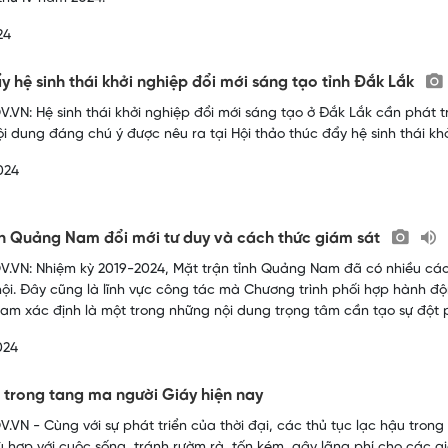
24
y hệ sinh thái khởi nghiệp đổi mới sáng tạo tỉnh Đắk Lắk
.VN: Hệ sinh thái khởi nghiệp đổi mới sáng tạo ở Đắk Lắk cần phát tr
ội dung đáng chú ý được nêu ra tại Hội thảo thúc đẩy hệ sinh thái kh
024
n Quảng Nam đổi mới tư duy và cách thức giám sát
.VN: Nhiệm kỳ 2019-2024, Mặt trận tỉnh Quảng Nam đã có nhiều các
hội. Đây cũng là lĩnh vực công tác mà Chương trình phối hợp hành đ
m xác định là một trong những nội dung trọng tâm cần tạo sự đột 
024
 trong tang ma người Giáy hiện nay
.VN - Cùng với sự phát triển của thời đại, các thủ tục lạc hậu tron
 hợp với cuộc sống, tránh rườm rà, tốn kém, gây lãng phí cho các gia