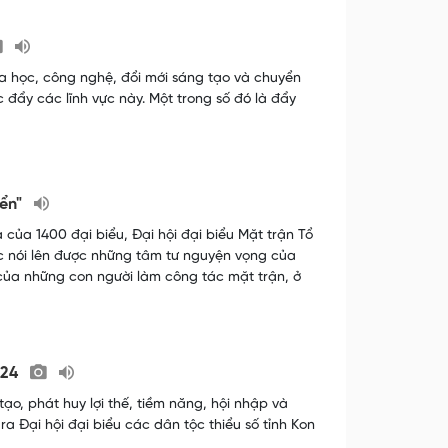
oa học, công nghệ, đổi mới sáng tạo và chuyển
c đẩy các lĩnh vực này. Một trong số đó là đẩy
iển"
 của 1400 đại biểu, Đại hội đại biểu Mặt trận Tổ
ộc nói lên được những tâm tư nguyện vọng của
i của những con người làm công tác mặt trận, ở
024
ạo, phát huy lợi thế, tiềm năng, hội nhập và
ra Đại hội đại biểu các dân tộc thiểu số tỉnh Kon