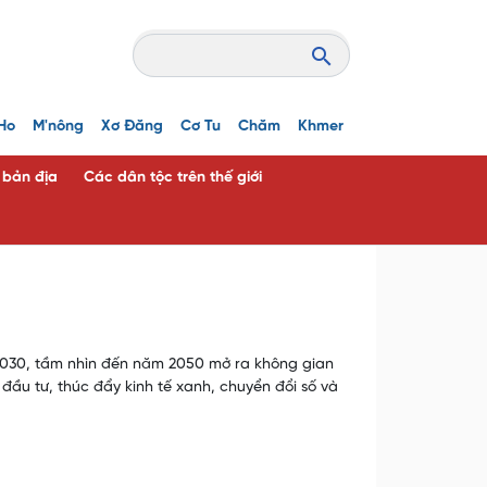
Ho
M'nông
Xơ Đăng
Cơ Tu
Chăm
Khmer
c bản địa
Các dân tộc trên thế giới
-2030, tầm nhìn đến năm 2050 mở ra không gian
 đầu tư, thúc đẩy kinh tế xanh, chuyển đổi số và