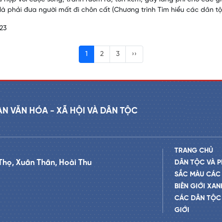
 là phải đưa người mất đi chôn cất (Chương trình Tìm hiểu các dân t
23
1
2
3
››
AN VĂN HÓA - XÃ HỘI VÀ DÂN TỘC
TRANG CHỦ
Thọ, Xuân Thân, Hoài Thu
DÂN TỘC VÀ P
SẮC MÀU CÁC
BIÊN GIỚI XAN
CÁC DÂN TỘC 
GIỚI