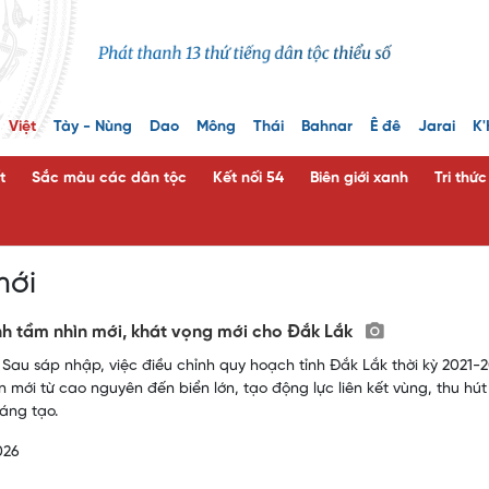
Việt
Tày - Nùng
Dao
Mông
Thái
Bahnar
Ê đê
Jarai
K'
t
Sắc màu các dân tộc
Kết nối 54
Biên giới xanh
Tri thứ
mới
nh tầm nhìn mới, khát vọng mới cho Đắk Lắk
 Sau sáp nhập, việc điều chỉnh quy hoạch tỉnh Đắk Lắk thời kỳ 2021
ển mới từ cao nguyên đến biển lớn, tạo động lực liên kết vùng, thu hút
sáng tạo.
026