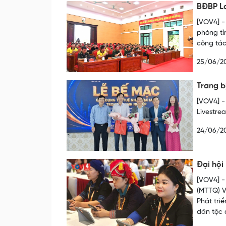
BĐBP La
[VOV4] -
phòng tỉ
công tác
25/06/2
Trang b
[VOV4] -
Livestre
24/06/2
Đại hội
[VOV4] -
(MTTQ) V
Phát triể
dân tộc 