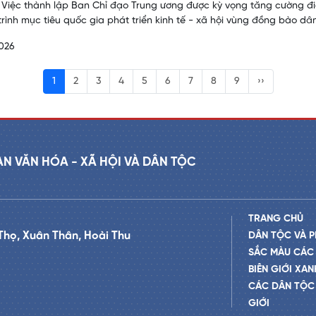
 Việc thành lập Ban Chỉ đạo Trung ương được kỳ vọng tăng cường điề
rình mục tiêu quốc gia phát triển kinh tế - xã hội vùng đồng bào dân
026
1
2
3
4
5
6
7
8
9
››
AN VĂN HÓA - XÃ HỘI VÀ DÂN TỘC
TRANG CHỦ
Thọ, Xuân Thân, Hoài Thu
DÂN TỘC VÀ P
SẮC MÀU CÁC
BIÊN GIỚI XAN
CÁC DÂN TỘC 
GIỚI