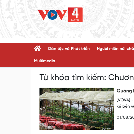
Dân tộc và Phát triển
Người miền núi chấ
Multimedia
Từ khóa tìm kiếm:
Chương
Quảng N
[VOV4] -
kế bền v
01/08/2