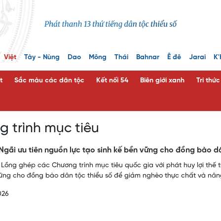
Việt
Tày - Nùng
Dao
Mông
Thái
Bahnar
Ê đê
Jarai
K'
t
Sắc màu các dân tộc
Kết nối 54
Biên giới xanh
Tri thứ
 trình mục tiêu
gãi ưu tiên nguồn lực tạo sinh kế bền vững cho đồng bào d
 Lồng ghép các Chương trình mục tiêu quốc gia với phát huy lợi thế
ững cho đồng bào dân tộc thiểu số để giảm nghèo thực chất và nâng
026