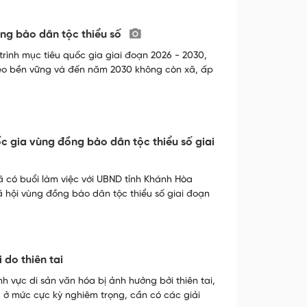
ồng bào dân tộc thiểu số
rình mục tiêu quốc gia giai đoạn 2026 - 2030,
hèo bền vững và đến năm 2030 không còn xã, ấp
c gia vùng đồng bào dân tộc thiểu số giai
 có buổi làm việc với UBND tỉnh Khánh Hòa
ã hội vùng đồng bào dân tộc thiểu số giai đoạn
do thiên tai
h vực di sản văn hóa bị ảnh hưởng bởi thiên tai,
g ở mức cực kỳ nghiêm trọng, cần có các giải