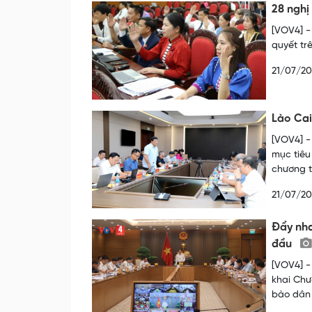
28 nghị
[VOV4] -
quyết trê
21/07/2
Lào Cai
[VOV4] -
mục tiêu
chương t
21/07/2
Đẩy nha
đầu
[VOV4] -
khai Chư
bào dân 