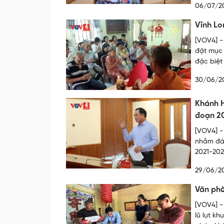
06/07/2
Vĩnh Lo
[VOV4] -
đặt mục 
đặc biệt
30/06/2
Khánh H
đoạn 2
[VOV4] -
nhằm đán
2021-202
29/06/2
Văn phò
[VOV4] -
lũ lụt k