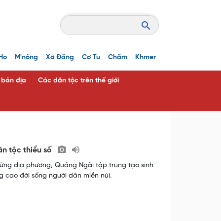
Ho
M'nông
Xơ Đăng
Cơ Tu
Chăm
Khmer
c bản địa
Các dân tộc trên thế giới
ân tộc thiểu số
 từng địa phương, Quảng Ngãi tập trung tạo sinh
 cao đời sống người dân miền núi.