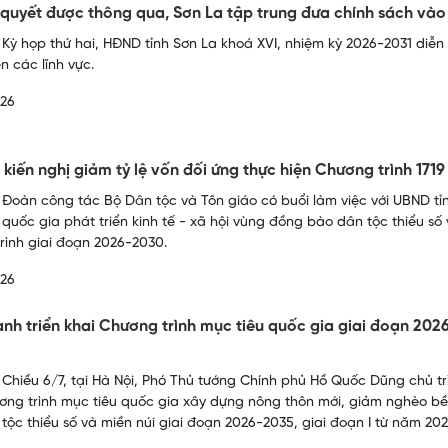
 quyết được thông qua, Sơn La tập trung đưa chính sách và
 Kỳ họp thứ hai, HĐND tỉnh Sơn La khoá XVI, nhiệm kỳ 2026-2031 diễn 
n các lĩnh vực.
026
 kiến nghị giảm tỷ lệ vốn đối ứng thực hiện Chương trình 171
 Đoàn công tác Bộ Dân tộc và Tôn giáo có buổi làm việc với UBND tỉn
 quốc gia phát triển kinh tế - xã hội vùng đồng bào dân tộc thiểu số 
rình giai đoạn 2026-2030.
026
nh triển khai Chương trình mục tiêu quốc gia giai đoạn 20
 Chiều 6/7, tại Hà Nội, Phó Thủ tướng Chính phủ Hồ Quốc Dũng chủ trì
ơng trình mục tiêu quốc gia xây dựng nông thôn mới, giảm nghèo bền
tộc thiểu số và miền núi giai đoạn 2026-2035, giai đoạn I từ năm 20