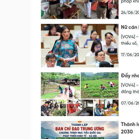
pháp khô
24/06/2
Nữ cán 
[VOV4] -
thiểu số
17/06/2
Đẩy nha
[VOV4] -
đồng thờ
07/06/2
Thành l
2030