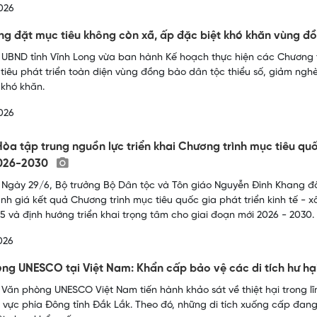
026
ng đặt mục tiêu không còn xã, ấp đặc biệt khó khăn vùng đ
 UBND tỉnh Vĩnh Long vừa ban hành Kế hoạch thực hiện các Chương t
tiêu phát triển toàn diện vùng đồng bào dân tộc thiểu số, giảm ng
 khó khăn.
026
òa tập trung nguồn lực triển khai Chương trình mục tiêu quố
026-2030
 Ngày 29/6, Bộ trưởng Bộ Dân tộc và Tôn giáo Nguyễn Đình Khang đã
h giá kết quả Chương trình mục tiêu quốc gia phát triển kinh tế - x
5 và định hướng triển khai trọng tâm cho giai đoạn mới 2026 - 2030.
026
ng UNESCO tại Việt Nam: Khẩn cấp bảo vệ các di tích hư hại 
 Văn phòng UNESCO Việt Nam tiến hành khảo sát về thiệt hại trong lĩn
hu vực phía Đông tỉnh Đắk Lắk. Theo đó, những di tích xuống cấp đan