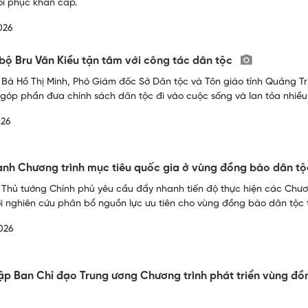
i phục khẩn cấp.
026
bộ Bru Vân Kiều tận tâm với công tác dân tộc
 Bà Hồ Thị Minh, Phó Giám đốc Sở Dân tộc và Tôn giáo tỉnh Quảng Tr
, góp phần đưa chính sách dân tộc đi vào cuộc sống và lan tỏa nhiều g
026
nh Chương trình mục tiêu quốc gia ở vùng đồng bào dân tộc
 Thủ tướng Chính phủ yêu cầu đẩy nhanh tiến độ thực hiện các Chươ
i nghiên cứu phân bổ nguồn lực ưu tiên cho vùng đồng bào dân tộc t
026
ập Ban Chỉ đạo Trung ương Chương trình phát triển vùng đồ