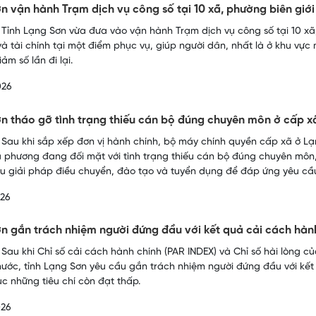
n vận hành Trạm dịch vụ công số tại 10 xã, phường biên giớ
 Tỉnh Lạng Sơn vừa đưa vào vận hành Trạm dịch vụ công số tại 10 xã,
và tài chính tại một điểm phục vụ, giúp người dân, nhất là ở khu vực m
ảm số lần đi lại.
026
n tháo gỡ tình trạng thiếu cán bộ đúng chuyên môn ở cấp 
 Sau khi sắp xếp đơn vị hành chính, bộ máy chính quyền cấp xã ở Lạ
a phương đang đối mặt với tình trạng thiếu cán bộ đúng chuyên môn, 
ều giải pháp điều chuyển, đào tạo và tuyển dụng để đáp ứng yêu cầu
026
n gắn trách nhiệm người đứng đầu với kết quả cải cách hàn
 Sau khi Chỉ số cải cách hành chính (PAR INDEX) và Chỉ số hài lòng 
nước, tỉnh Lạng Sơn yêu cầu gắn trách nhiệm người đứng đầu với kết
c những tiêu chí còn đạt thấp.
026