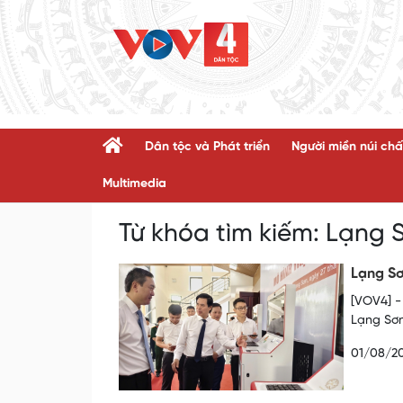
Dân tộc và Phát triển
Người miền núi chấ
Multimedia
Từ khóa tìm kiếm:
Lạng 
Lạng Sơ
[VOV4] -
Lạng Sơn
01/08/2