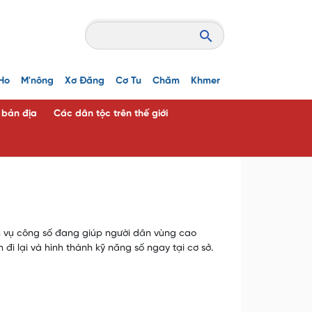
Ho
M'nông
Xơ Đăng
Cơ Tu
Chăm
Khmer
c bản địa
Các dân tộc trên thế giới
h vụ công số đang giúp người dân vùng cao
 đi lại và hình thành kỹ năng số ngay tại cơ sở.