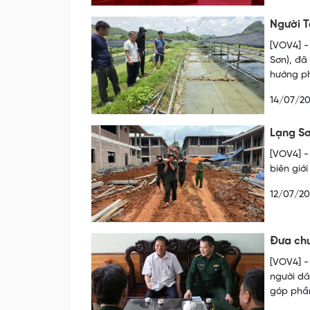
Người T
[VOV4] -
Sơn), đã
hướng ph
14/07/2
Lạng Sơ
[VOV4] -
biên giớ
12/07/2
Đưa chu
[VOV4] -
người dâ
góp phần