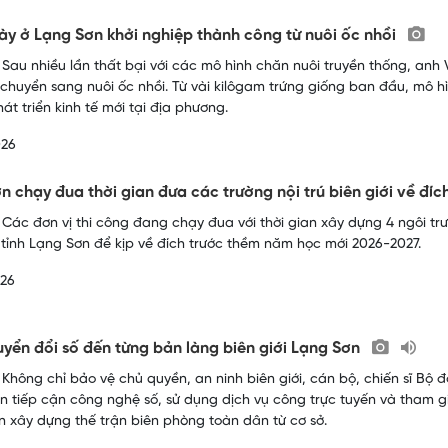
ày ở Lạng Sơn khởi nghiệp thành công từ nuôi ốc nhồi
 Sau nhiều lần thất bại với các mô hình chăn nuôi truyền thống, anh
 chuyển sang nuôi ốc nhồi. Từ vài kilôgam trứng giống ban đầu, mô h
át triển kinh tế mới tại địa phương.
026
n chạy đua thời gian đưa các trường nội trú biên giới về đí
 Các đơn vị thi công đang chạy đua với thời gian xây dựng 4 ngôi trư
i tỉnh Lạng Sơn để kịp về đích trước thềm năm học mới 2026-2027.
026
yển đổi số đến từng bản làng biên giới Lạng Sơn
 Không chỉ bảo vệ chủ quyền, an ninh biên giới, cán bộ, chiến sĩ B
n tiếp cận công nghệ số, sử dụng dịch vụ công trực tuyến và tham 
 xây dựng thế trận biên phòng toàn dân từ cơ sở.