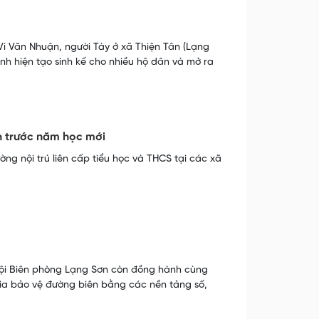
 Vi Văn Nhuận, người Tày ở xã Thiện Tân (Lạng
ình hiện tạo sinh kế cho nhiều hộ dân và mở ra
ch trước năm học mới
ờng nội trú liên cấp tiểu học và THCS tại các xã
ộ đội Biên phòng Lạng Sơn còn đồng hành cùng
gia bảo vệ đường biên bằng các nền tảng số,