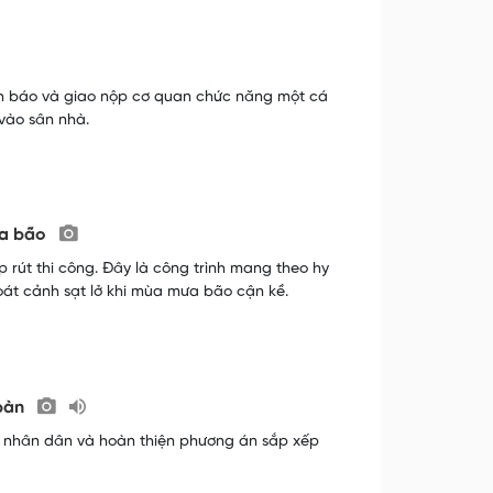
ình báo và giao nộp cơ quan chức năng một cá
 vào sân nhà.
ưa bão
 rút thi công. Đây là công trình mang theo hy
oát cảnh sạt lở khi mùa mưa bão cận kề.
 bàn
n nhân dân và hoàn thiện phương án sắp xếp