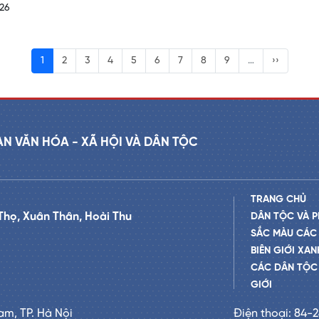
26
1
2
3
4
5
6
7
8
9
…
››
AN VĂN HÓA - XÃ HỘI VÀ DÂN TỘC
TRANG CHỦ
Thọ, Xuân Thân, Hoài Thu
DÂN TỘC VÀ P
SẮC MÀU CÁC
BIÊN GIỚI XAN
CÁC DÂN TỘC 
GIỚI
am, TP. Hà Nội
Điện thoại: 84-