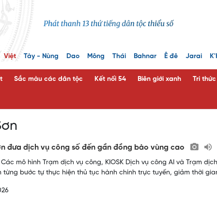
Việt
Tày - Nùng
Dao
Mông
Thái
Bahnar
Ê đê
Jarai
K'
t
Sắc màu các dân tộc
Kết nối 54
Biên giới xanh
Tri thứ
Sơn
n đưa dịch vụ công số đến gần đồng bào vùng cao
 Các mô hình Trạm dịch vụ công, KIOSK Dịch vụ công AI và Trạm dịc
 từng bước tự thực hiện thủ tục hành chính trực tuyến, giảm thời gian
026