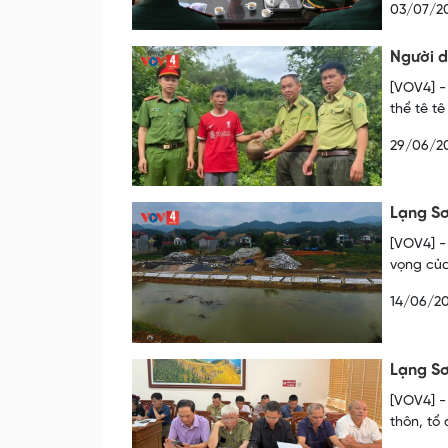
03/07/2
Người d
[VOV4] -
thể tê t
29/06/2
Lạng Sơ
[VOV4] -
vọng của
14/06/2
Lạng Sơ
[VOV4] -
thôn, tổ