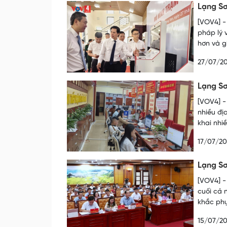
Lạng Sơ
[VOV4] -
pháp lý 
hơn và gi
27/07/2
Lạng Sơ
[VOV4] -
nhiều đị
khai nhi
17/07/2
Lạng Sơ
[VOV4] -
cuối cả 
khắc phụ
15/07/2