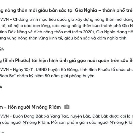
g nông thôn mới giàu bản sắc tại Gia Nghĩa – thành phố tr
.VN - Chương trình mục tiêu quốc gia xây dựng nông thôn mới đang 
nh tế, xã hội ở các bon làng, các vùng nông thôn của thành phố Gia 
 tỉnh Đắk Nông về đích nông thôn mới (năm 2020), Gia Nghĩa đang ti
ững vùng nông thôn vững kinh tế, giàu bản sắc và đậm nghĩa tình.
24
 (Bình Phước) tái hiện hình ảnh giã gạo nuôi quân trên sóc
.VN - Ngày 10/11, UBND huyện Bù Đăng, tỉnh Bình Phước tổ chức chư
 Bom Bo" nhằm kỷ niệm 50 năm giải phóng huyện.
24
m - Hồn người M'nông R'lâm
.VN - Buôn Dơng Bắk xã Yang Tao, huyện Lắk, Đắk Lắk được coi là 
n của người M’nông R’lâm. Mỗi sản phẩm gốm của người M’nông R’lâ