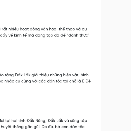
i rất nhiều hoạt động văn hóa, thể thao và du
c đẩy về kinh tế mà đang tạo đà để “đánh thức”
 tàng Đắk Lắk giới thiệu những hiện vật, hình
ộc nhập cư cùng với các dân tộc tại chỗ là Ê Đê,
ời tại hai tỉnh Đắk Nông, Đắk Lắk và sống tập
 huyết thống gần gũi. Do đó, bà con dân tộc