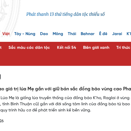
Việt
Tày - Nùng
Dao
Mông
Thái
Bahnar
Ê đê
Jarai
K'
t
Sắc màu các dân tộc
Kết nối 54
Biên giới xanh
Tri thứ
g
o giá trị lúa Mẹ gắn với giữ bản sắc đồng bào vùng cao Ph
 Lúa Mẹ là giống lúa truyền thống của đồng bào K’ho, Raglai ở vùng
, tỉnh Bình Thuận cũ) gắn với đời sống tâm linh của đồng bào từ bao
 quy trình hữu cơ để phát triển sinh kế bền vững.
26