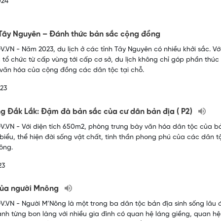
024
 Tây Nguyên – Đánh thức bản sắc cộng đồng
.VN - Năm 2023, du lịch ở các tỉnh Tây Nguyên có nhiều khởi sắc. Vớ
c tổ chức từ cấp vùng tới cấp cơ sở, du lịch không chỉ góp phần thú
văn hóa của cộng đồng các dân tộc tại chỗ.
23
g Đắk Lắk: Đậm đà bản sắc của cư dân bản địa ( P2)
.VN - Với diện tích 650m2, phòng trưng bày văn hóa dân tộc của bảo
 biểu, thể hiện đời sống vật chất, tinh thần phong phú của các dân t
nông.
23
của người Mnông
.VN - Người M’Nông là một trong ba dân tộc bản địa sinh sống lâu đ
ành từng bon làng với nhiều gia đình có quan hệ láng giềng, quan hệ