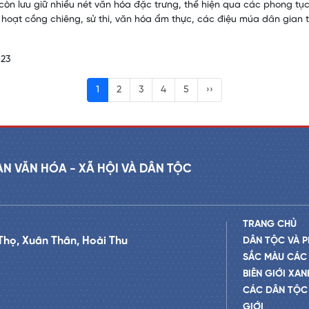
còn lưu giữ nhiều nét văn hóa đặc trưng, thể hiện qua các phong tục 
h hoạt cồng chiêng, sử thi, văn hóa ẩm thực, các điệu múa dân gian
023
1
2
3
4
5
››
AN VĂN HÓA - XÃ HỘI VÀ DÂN TỘC
TRANG CHỦ
Thọ, Xuân Thân, Hoài Thu
DÂN TỘC VÀ P
SẮC MÀU CÁC
BIÊN GIỚI XAN
CÁC DÂN TỘC 
GIỚI