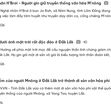
ân H’Brơi - Người gìn giữ truyền thống văn hóa M’nông
 Nghệ nhân H’Brơi ở bon Ja Rah, xã Nâm Nung, tỉnh Lâm Đồng đang 
g việc làm đầy tâm huyết như truyền dạy dân ca, cồng chiêng M’nông.
026
 dưới ánh mặt trời rất độc đáo ở Đắk Lắk
 Hướng về phía mặt trời mọc để cầu nguyện thần linh chứng giám ch
ắk Lắk. Họ gìn giữ một di sản vô giá là biểu tượng tinh thần đoàn kết
026
m của người Mnông ở Đắk Lắk trở thành di sản văn hóa phi 
.VN - Tỉnh Đắk Lắk vừa có thêm một di sản văn hóa phi vật thể qu
yền thống của người Mnông, xã Yang Tao, huyện Lắk.
24