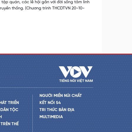
tập quán, các lễ hội gắn với đời sống tâm linh
 truyền thống. (Chương trình THCDTVN 20-10-
NGƯỜI MIỀN NÚI CHẤT
HÁT TRIỂN
KẾT NỐI 54
 DÂN TỘC
TRI THỨC BẢN ĐỊA
H
MULTIMEDIA
TRÊN THẾ