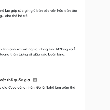
nỗ lực góp sức gìn giữ bản sắc văn hóa dân tộc
.. cho thế hệ trẻ.
o tình anh em kết nghĩa, đồng bào M'Nông và Ê
, tương thân tương ái giữa các buôn làng.
vật thể quốc gia
ốc gia được công nhận. Đó là Nghề làm gốm thủ