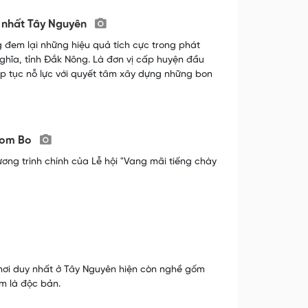
ẻ nhất Tây Nguyên
đem lại những hiệu quả tích cực trong phát
Nghĩa, tỉnh Đắk Nông. Là đơn vị cấp huyện đầu
ếp tục nỗ lực với quyết tâm xây dựng những bon
 Bom Bo
ơng trình chính của Lễ hội "Vang mãi tiếng chày
nơi duy nhất ở Tây Nguyên hiện còn nghề gốm
m là độc bản.