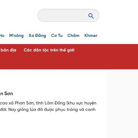
Ho
M'nông
Xơ Đăng
Cơ Tu
Chăm
Khmer
c bản địa
Các dân tộc trên thế giới
an Sơn
 cao xã Phan Sơn, tỉnh Lâm Đồng (khu vực huyện
 đời. Nay giống lúa đã được phục tráng và canh