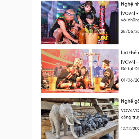
Nghệ nh
[VOV4] -
với nhữn
28/06/2
Lời thề
[VOV4] -
Đê tại Đ
01/06/2
Nghề gố
VOV4.VOV
công tru
12/12/20