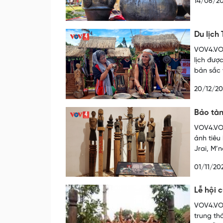
14/06/2
Du lịch
VOV4.VOV
lịch đượ
bản sắc 
20/12/20
Bảo tàn
VOV4.VOV
ảnh tiêu
Jrai, M’
01/11/20
Lễ hội 
VOV4.VOV
trung th