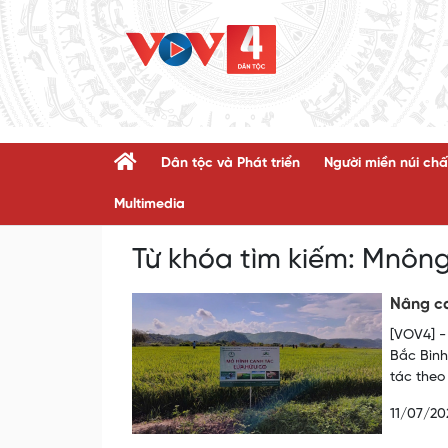
Dân tộc và Phát triển
Người miền núi chấ
Multimedia
Từ khóa tìm kiếm:
Mnôn
Nâng ca
[VOV4] -
Bắc Bình
tác theo
11/07/20