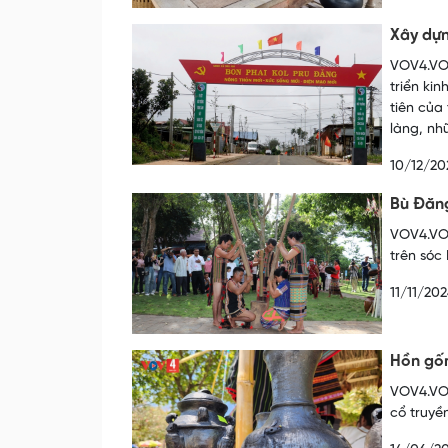
Xây dựn
VOV4.VOV
triển ki
tiên của
làng, nh
10/12/20
Bù Đăng
VOV4.VOV
trên sóc
11/11/20
Hồn gố
VOV4.VOV
cổ truyề