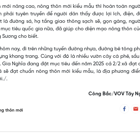
n mới nâng cao, nông thôn mới kiểu mẫu thì hoàn toàn ngư
n phải tuyên truyền để người dân thấy được lợi ích, điện, 
iệt là đường sá, hạ tầng giao thông sạch sẽ, gọn gàng, ngư
nh mục tiêu quốc gia nữa, đã giúp cho diện mạo nông thôn c
g Sương cho biết.
hôm nay, đi trên những tuyến đường nhựa, đường bê tông ph
ựng khang trang. Cùng với đó là nhiều vườn cây cà phê, sầu
i. Gia Nghĩa đang đặt mục tiêu đến năm 2025 cả 2/2 xã đạt
ã sẽ đạt chuẩn nông thôn mới kiểu mẫu, là địa phương điể
i./.
Công Bắc/VOV Tây N
ng thôn mới