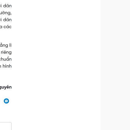
ời dân
đường,
ời dân
ủa các
ẳng lì
 riêng
 chuẩn
n hình
guyên