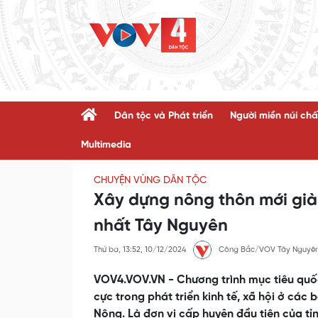
Dân tộc và Phát triển
Người miền núi chấ
Multimedia
CHUYỆN VÙNG DÂN TỘC
Xây dựng nông thôn mới giàu
nhất Tây Nguyên
Thứ ba, 13:52, 10/12/2024
Công Bắc/VOV Tây Nguyê
VOV4.VOV.VN - Chương trình mục tiêu quốc
cực trong phát triển kinh tế, xã hội ở các
Nông. Là đơn vị cấp huyện đầu tiên của t