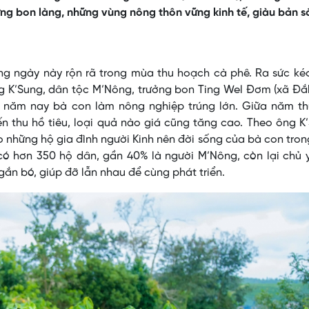
ững bon làng, những vùng nông thôn vững kinh tế, giàu bản s
ng ngày này rộn rã trong mùa thu hoạch cà phê. Ra sức ké
g K’Sung, dân tộc M’Nông, trưởng bon Ting Wel Đơm (xã Đắ
t năm nay bà con làm nông nghiệp trúng lớn. Giữa năm th
ến thu hồ tiêu, loại quả nào giá cũng tăng cao. Theo ông K
o những hộ gia đình người Kinh nên đời sống của bà con tro
có hơn 350 hộ dân, gần 40% là người M’Nông, còn lại chủ 
 gắn bó, giúp đỡ lẫn nhau để cùng phát triển.