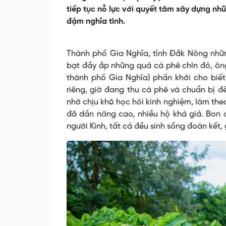
tiếp tục nỗ lực với quyết tâm xây dựng nh
đậm nghĩa tình.
Thành phố Gia Nghĩa, tỉnh Đắk Nông nhữ
bạt đầy ắp những quả cà phê chín đỏ, ôn
thành phố Gia Nghĩa) phấn khởi cho biế
riêng, giờ đang thu cà phê và chuẩn bị đ
nhờ chịu khó học hỏi kinh nghiệm, làm the
đã dần nâng cao, nhiều hộ khá giả. Bon 
người Kinh, tất cả đều sinh sống đoàn kết,