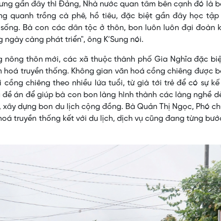
nhưng gần đây thì Đảng, Nhà nước quan tâm bên cạnh đó là 
ng quanh trồng cà phê, hồ tiêu, đặc biệt gần đây học tập
 sống. Bà con các dân tộc ở thôn, bon luôn luôn đại đoàn 
ngày càng phát triển", ông K’Sung nói.
ựng nông thôn mới, các xã thuộc thành phố Gia Nghĩa đặc bi
văn hoá truyền thống. Không gian văn hoá cồng chiêng được 
cồng chiêng theo nhiều lứa tuổi, từ già tới trẻ để có sự kế
đề án để giúp bà con bon làng hình thành các làng nghề d
, xây dựng bon du lịch cộng đồng. Bà Quản Thị Ngọc, Phó ch
hoá truyền thống kết với du lịch, dịch vụ cũng đang từng bư