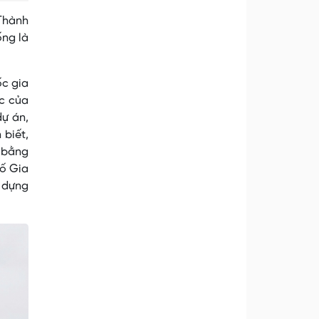
 Thành
ống là
ốc gia
ực của
dự án,
 biết,
h bằng
hố Gia
 dựng