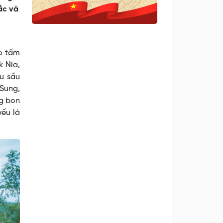
ắc và
o tấm
k Nia,
u sầu
’Sung,
ng bon
yếu là