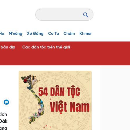
Ho
M'nông
Xơ Đăng
Cơ Tu
Chăm
Khmer
c bản địa
Các dân tộc trên thế giới
tích
 Đắk
đang