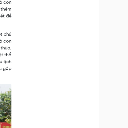
bà con
 thêm
kết để
ệt chú
bà con
 thừa,
ệt thổ
ủ tịch
ớc góp