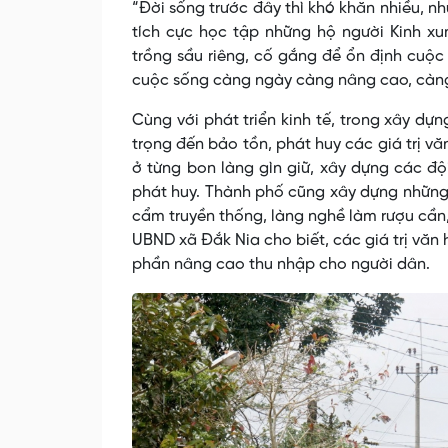
“Đời sống trước đây thì khó khăn nhiều, 
tích cực học tập những hộ người Kinh xu
trồng sầu riêng, cố gắng để ổn định cuộc
cuộc sống càng ngày càng nâng cao, càng 
Cùng với phát triển kinh tế, trong xây d
trọng đến bảo tồn, phát huy các giá trị 
ở từng bon làng gìn giữ, xây dựng các đội 
phát huy. Thành phố cũng xây dựng những 
cẩm truyền thống, làng nghề làm rượu cần
UBND xã Đắk Nia cho biết, các giá trị văn 
phần nâng cao thu nhập cho người dân.