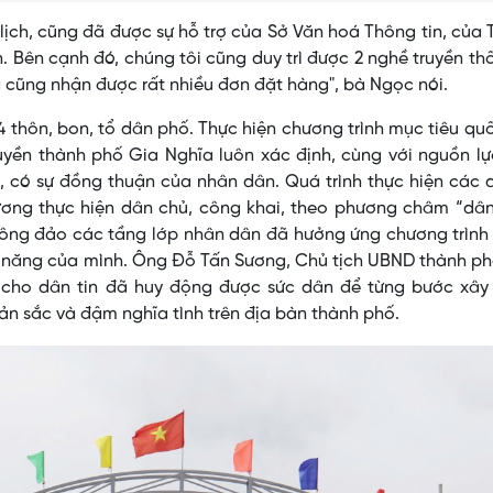
 lịch, cũng đã được sự hỗ trợ của Sở Văn hoá Thông tin, của
. Bên cạnh đó, chúng tôi cũng duy trì được 2 nghề truyền th
 cũng nhận được rất nhiều đơn đặt hàng", bà Ngọc nói.
 thôn, bon, tổ dân phố. Thực hiện chương trình mục tiêu qu
uyền thành phố Gia Nghĩa luôn xác định, cùng với nguồn l
 có sự đồng thuận của nhân dân. Quá trình thực hiện các 
ương thực hiện dân chủ, công khai, theo phương châm “dân
 đông đảo các tầng lớp nhân dân đã hưởng ứng chương trìn
hả năng của mình. Ông Đỗ Tấn Sương, Chủ tịch UBND thành p
m cho dân tin đã huy động được sức dân để từng bước xây
ản sắc và đậm nghĩa tình trên địa bàn thành phố.