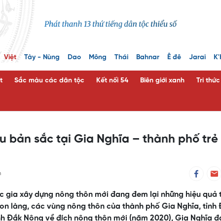
Việt
Tày - Nùng
Dao
Mông
Thái
Bahnar
Ê đê
Jarai
K'
t
Sắc màu các dân tộc
Kết nối 54
Biên giới xanh
Tri thứ
 bản sắc tại Gia Nghĩa – thành phố trẻ
n
 gia xây dựng nông thôn mới đang đem lại những hiệu quả 
 bon làng, các vùng nông thôn của thành phố Gia Nghĩa, tỉnh
ỉnh Đắk Nông về đích nông thôn mới (năm 2020), Gia Nghĩa 