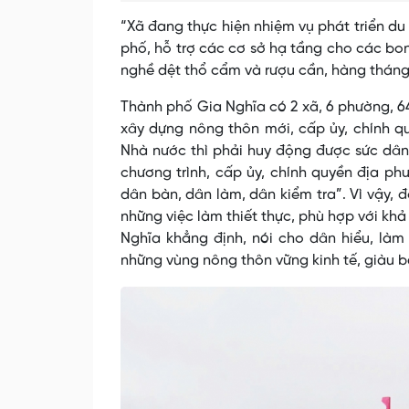
“Xã đang thực hiện nhiệm vụ phát triển du
phố, hỗ trợ các cơ sở hạ tầng cho các bon
nghề dệt thổ cẩm và rượu cần, hàng tháng
Thành phố Gia Nghĩa có 2 xã, 6 phường, 64
xây dựng nông thôn mới, cấp ủy, chính q
Nhà nước thì phải huy động được sức dân,
chương trình, cấp ủy, chính quyền địa ph
dân bàn, dân làm, dân kiểm tra”. Vì vậy,
những việc làm thiết thực, phù hợp với k
Nghĩa khẳng định, nói cho dân hiểu, là
những vùng nông thôn vững kinh tế, giàu b