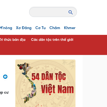
M'nông
Xơ Đăng
Cơ Tu
Chăm
Khmer
Tri thức bản địa
Các dân tộc trên thế giới
ập cư