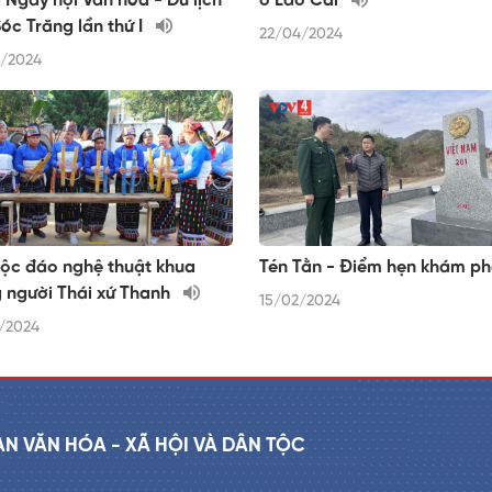
 Ngày hội Văn hóa - Du lịch
ở Lào Cai
Sóc Trăng lần thứ I
22/04/2024
/2024
độc đáo nghệ thuật khua
Tén Tằn - Điểm hẹn khám p
 người Thái xứ Thanh
15/02/2024
/2024
AN VĂN HÓA - XÃ HỘI VÀ DÂN TỘC