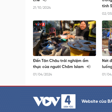
chè
trong
tỉnh 
21/10/2024
02/05
Đến Tân Châu trải nghiệm ẩm
Nét 
thực của người Chăm Islam
luống
01/04/2024
01/04
Website của B