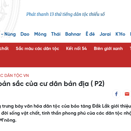
 - Nùng
Dao
Mông
Thái
Bahnar
Ê đê
Jarai
K'Ho
 chất
Sắc màu các dân tộc
Kết nối 54
Biên giới xanh
ÁC DÂN TỘC VN
ản sắc của cư dân bản địa ( P2)
 trưng bày văn hóa dân tộc của bảo tàng Đắk Lắk giới thiệu
ện đời sống vật chất, tinh thần phong phú của các dân tộc nh
 M’nông.