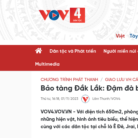
Việt
Tày
Dân tộc và Phát triển
Người miền núi
Multimedia
CHƯƠNG TRÌNH PHÁT THANH
GIAO LƯU VH C
Bảo tàng Đắk Lắk: Đậm đà b
Thứ tư, 16:18, 01/11/2023
Lâm Thanh/VOV4
VOV4.VOV.VN - Với diện tích 650m2, phòng
những hiện vật, hình ảnh tiêu biểu, thể hi
cùng với các dân tộc tại chỗ là Ê Đê, Jrai,