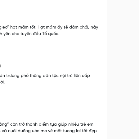
 “gieo” hạt mầm tốt. Hạt mầm ấy sẽ đâm chồi, nảy
ình yên cho tuyến đầu Tổ quốc.
 án trường phổ thông dân tộc nội trú liên cấp
ới.
hòng” còn trở thành điểm tựa giúp nhiều trẻ em
n và nuôi dưỡng ước mơ về một tương lai tốt đẹp