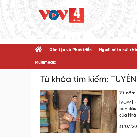
Dân tộc và Phát triển
Người miền núi chấ
Multimedia
Từ khóa tìm kiếm:
TUYÊ
27 năm 
[VOV4] -
ban đầu 
của Nhà 
31/07/2