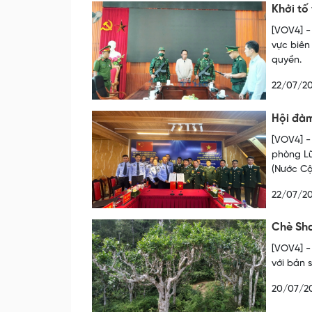
Khởi tố
[VOV4] -
vực biên
quyền.
22/07/2
Hội đàm
[VOV4] -
phòng Lũ
(Nước Cộ
22/07/2
Chè Sha
[VOV4] -
với bản 
20/07/2