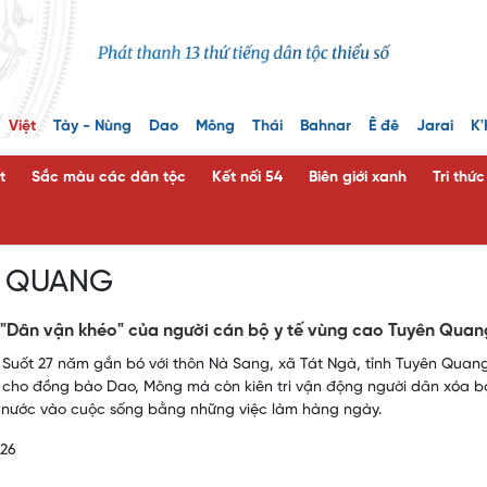
Việt
Tày - Nùng
Dao
Mông
Thái
Bahnar
Ê đê
Jarai
K'
t
Sắc màu các dân tộc
Kết nối 54
Biên giới xanh
Tri thứ
N QUANG
"Dân vận khéo" của người cán bộ y tế vùng cao Tuyên Qua
 Suốt 27 năm gắn bó với thôn Nà Sang, xã Tát Ngà, tỉnh Tuyên Quan
cho đồng bào Dao, Mông mà còn kiên trì vận động người dân xóa bỏ
nước vào cuộc sống bằng những việc làm hàng ngày.
026