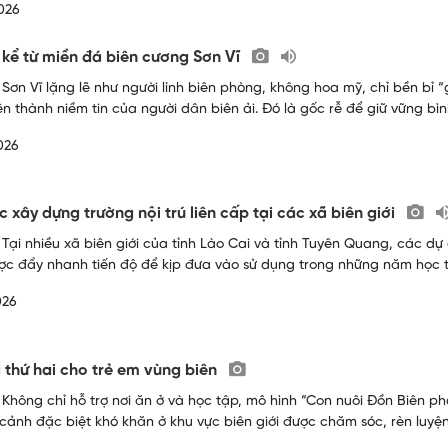
026
kể từ miền đá biên cương Sơn Vĩ
 Sơn Vĩ lặng lẽ như người lính biên phòng, không hoa mỹ, chỉ bền bỉ
 lên thành niềm tin của người dân biên ải. Đó là gốc rễ để giữ vững b
026
c xây dựng trường nội trú liên cấp tại các xã biên giới
 Tại nhiều xã biên giới của tỉnh Lào Cai và tỉnh Tuyên Quang, các dự
c đẩy nhanh tiến độ để kịp đưa vào sử dụng trong những năm học t
026
 thứ hai cho trẻ em vùng biên
 Không chỉ hỗ trợ nơi ăn ở và học tập, mô hình “Con nuôi Đồn Biên p
cảnh đặc biệt khó khăn ở khu vực biên giới được chăm sóc, rèn luyệ