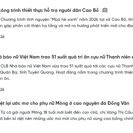
ông trình thiết thực hỗ trợ người dân Cao Bồ
 Chương trình tình nguyện "Mùa hè xanh" năm 2026 tại xã Cao Bồ, t
òn góp phần cải thiện hạ tầng và mở ra hướng phát triển mới cho đị
026
 báo nữ Việt Nam trao 51 suất quà tri ân cựu nữ Thanh niê
 CLB Nhà báo nữ Việt Nam vừa trao 51 suất quà tới các cựu nữ Than
 Quản Bạ, tỉnh Tuyên Quang. Hoạt động nằm trong chương trình thiệ
ri ân.
026
ệt lại ước mơ cho phụ nữ Mông ở cao nguyên đá Đồng Văn
 Từ cô gái người Mông 18 tuổi mới biết đến con chữ, chị Vàng Thị Cầu,
 bền bỉ dệt nên những ước mơ mới cho phụ nữ vùng cao bằng chính tr