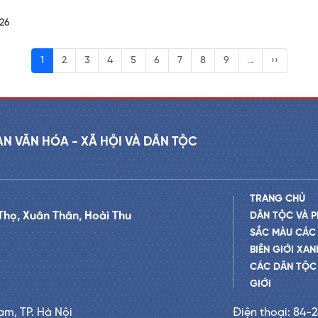
26
1
2
3
4
5
6
7
8
9
…
››
AN VĂN HÓA - XÃ HỘI VÀ DÂN TỘC
TRANG CHỦ
Thọ, Xuân Thân, Hoài Thu
DÂN TỘC VÀ P
SẮC MÀU CÁC
BIÊN GIỚI XAN
CÁC DÂN TỘC 
GIỚI
am, TP. Hà Nội
Điện thoại: 84-