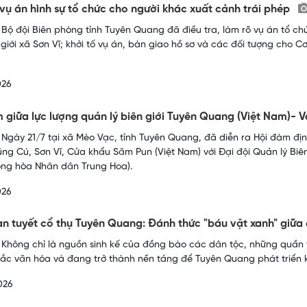
 vụ án hình sự tổ chức cho người khác xuất cảnh trái phép
 Bộ đội Biên phòng tỉnh Tuyên Quang đã điều tra, làm rõ vụ án tổ ch
 giới xã Sơn Vĩ; khởi tố vụ án, bàn giao hồ sơ và các đối tượng cho Cơ
026
 giữa lực lượng quản lý biên giới Tuyên Quang (Việt Nam)-
 Ngày 21/7 tại xã Mèo Vạc, tỉnh Tuyên Quang, đã diễn ra Hội đàm đị
ng Cú, Sơn Vĩ, Cửa khẩu Săm Pun (Việt Nam) với Đại đội Quản lý Biên 
ng hòa Nhân dân Trung Hoa).
026
n tuyết cổ thụ Tuyên Quang: Đánh thức "báu vật xanh" giữa
 Không chỉ là nguồn sinh kế của đồng bào các dân tộc, những quần 
sắc văn hóa và đang trở thành nền tảng để Tuyên Quang phát triển 
026