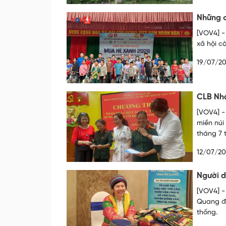
Những c
[VOV4] -
xã hội c
19/07/2
CLB Nhà
[VOV4] -
miền núi
tháng 7 t
12/07/2
Người d
[VOV4] -
Quang đã
thống.