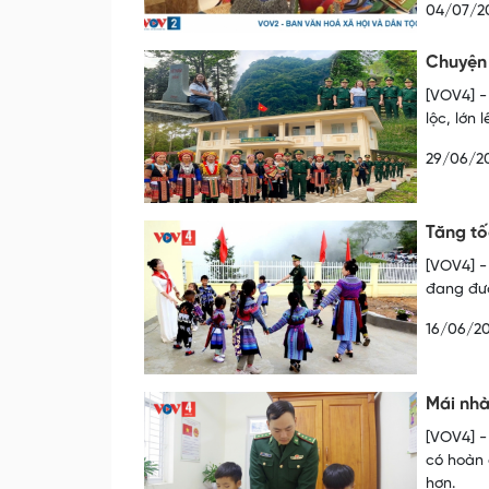
04/07/2
Chuyện 
[VOV4] -
lộc, lớn
29/06/2
Tăng tố
[VOV4] -
đang đượ
16/06/2
Mái nhà
[VOV4] -
có hoàn 
hơn.