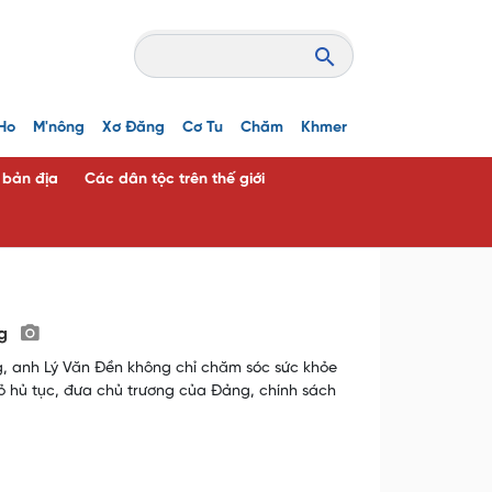
Ho
M'nông
Xơ Đăng
Cơ Tu
Chăm
Khmer
c bản địa
Các dân tộc trên thế giới
ng
g, anh Lý Văn Đền không chỉ chăm sóc sức khỏe
 hủ tục, đưa chủ trương của Đảng, chính sách