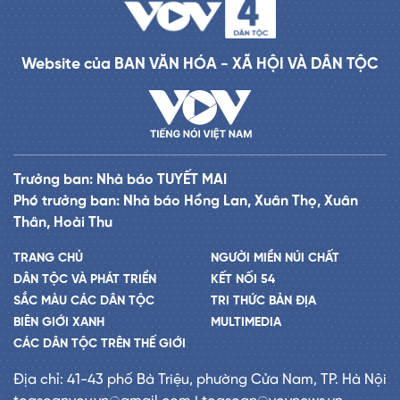
Website của BAN VĂN HÓA - XÃ HỘI VÀ DÂN TỘC
Trưởng ban: Nhà báo TUYẾT MAI
Phó trưởng ban: Nhà báo Hồng Lan, Xuân Thọ, Xuân
Thân, Hoài Thu
TRANG CHỦ
NGƯỜI MIỀN NÚI CHẤT
DÂN TỘC VÀ PHÁT TRIỂN
KẾT NỐI 54
SẮC MÀU CÁC DÂN TỘC
TRI THỨC BẢN ĐỊA
BIÊN GIỚI XANH
MULTIMEDIA
CÁC DÂN TỘC TRÊN THẾ GIỚI
Địa chỉ: 41-43 phố Bà Triệu, phường Cửa Nam, TP. Hà Nội