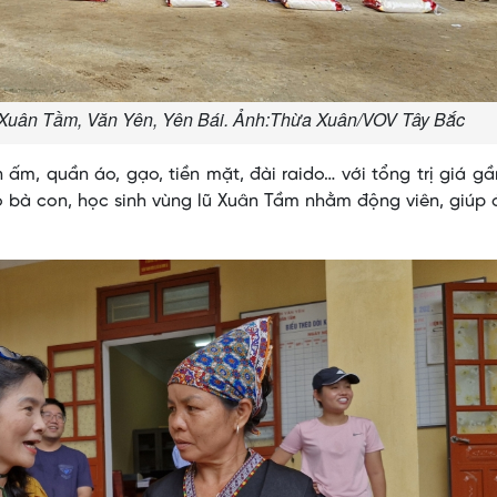
ũ Xuân Tầm, Văn Yên, Yên Bái. Ảnh:Thừa Xuân/VOV Tây Bắc
m, quần áo, gạo, tiền mặt, đài raido… với tổng trị giá g
o bà con, học sinh vùng lũ Xuân Tầm nhằm động viên, giúp