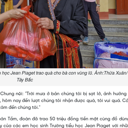
 học Jean Piaget trao quà cho bà con vùng lũ. Ảnh:Thừa Xuân
Tây Bắc
Chung nói: "Trời mưa ở bản chúng tôi bị sạt lở, ảnh hưởng
à, hôm nay đến lượt chúng tôi nhận được quà, tôi vui quá. 
âm đến chúng tôi."
Xuân Tầm, đoàn đã trao 50 triệu đồng tiền mặt cùng đồ dù
y của các em học sinh Trường tiểu học Jean Piaget với nhữ