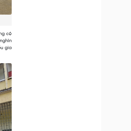
ờng có
 nghìn
ều gia