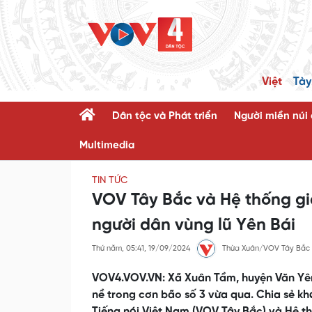
Việt
Tày
Dân tộc và Phát triển
Người miền núi
Multimedia
TIN TỨC
VOV Tây Bắc và Hệ thống gi
người dân vùng lũ Yên Bái
Thứ năm, 05:41, 19/09/2024
Thừa Xuân/VOV Tây Bắc
VOV4.VOV.VN: Xã Xuân Tầm, huyện Văn Yên,
nề trong cơn bão số 3 vừa qua. Chia sẻ kh
Tiếng nói Việt Nam (VOV Tây Bắc) và Hệ t