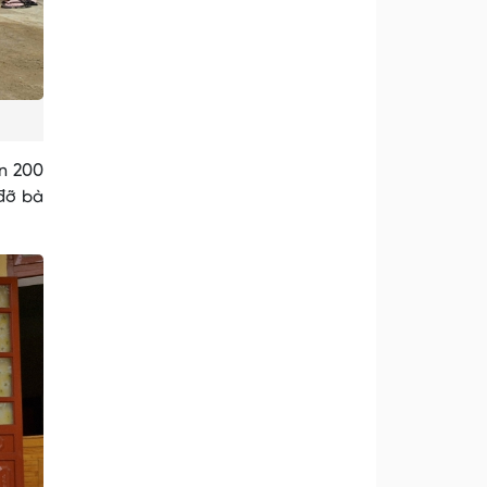
ần 200
 đỡ bà