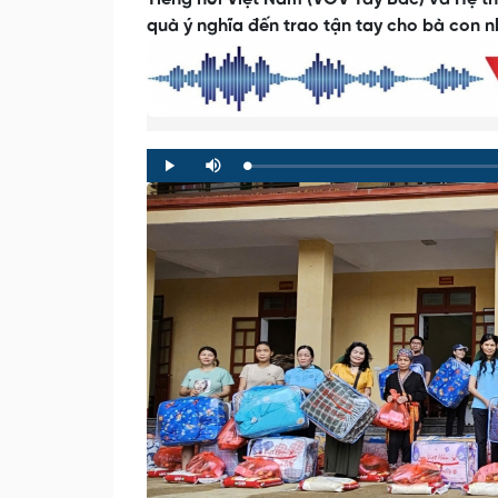
quà ý nghĩa đến trao tận tay cho bà con n
Loaded
:
Progress
:
Play
Mute
0%
0%