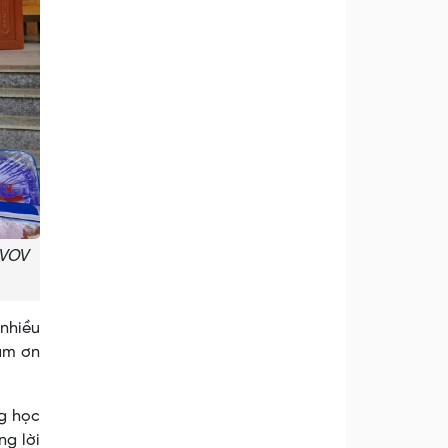
/VOV
 nhiều
Cảm ơn
ng học
ng lời