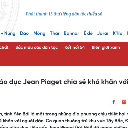
 - Nùng
Dao
Mông
Thái
Bahnar
Ê đê
Jarai
K'Ho
 chất
Sắc màu các dân tộc
Kết nối 54
Biên giới xanh
áo dục Jean Piaget chia sẻ khó khăn vớ
 tỉnh Yên Bái là một trong những địa phương chịu thiệt hại
ó khăn với người dân, Cơ quan thường trú khu vực Tây Bắc, 
hống giáo dục Liên cấp Jean Piaget (Hà Nội) đã mang những