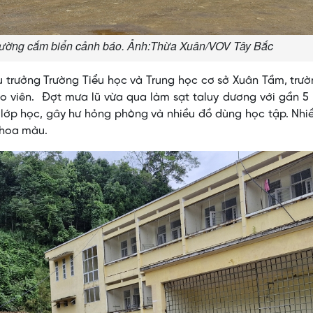
rường cắm biển cảnh báo. Ảnh:Thừa Xuân/VOV Tây Bắc
 trưởng Trường Tiểu học và Trung học cơ sở Xuân Tầm, trư
iáo viên. Đợt mưa lũ vừa qua làm sạt taluy dương với gần 5
 lớp học, gây hư hỏng phòng và nhiều đồ dùng học tập. Nhi
, hoa màu.