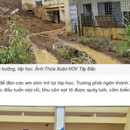
ào trường, lớp học. Ảnh:Thừa Xuân/VOV Tây Bắc
để đón các em sớm trở lại lớp học. Trường phải ngăn thành 
ào đầu tuần vừa rồi, khu còn sạt lở được quây lưới, cắm biể