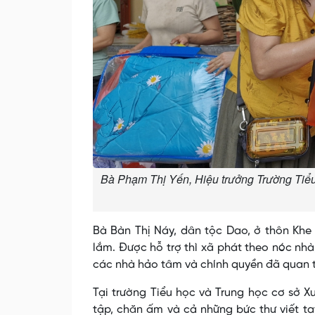
Bà Phạm Thị Yến, Hiệu trưởng Trường Tiểu
Bà Bàn Thị Náy, dân tộc Dao, ở thôn Khe 
lắm. Được hỗ trợ thì xã phát theo nóc nh
các nhà hảo tâm và chính quyền đã quan t
Tại trường Tiểu học và Trung học cơ sở 
tập, chăn ấm và cả những bức thư viết ta