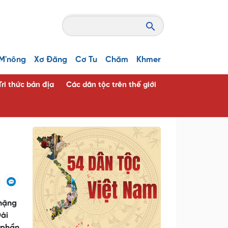
M'nông
Xơ Đăng
Cơ Tu
Chăm
Khmer
Tri thức bản địa
Các dân tộc trên thế giới
i
 nặng
Đài
 phần