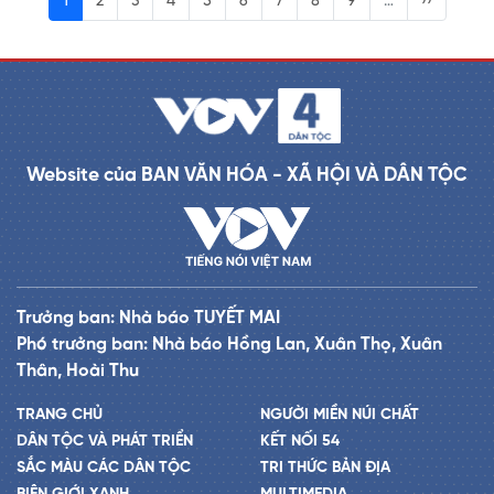
1
2
3
4
5
6
7
8
9
…
››
Website của BAN VĂN HÓA - XÃ HỘI VÀ DÂN TỘC
Trưởng ban: Nhà báo TUYẾT MAI
Phó trưởng ban: Nhà báo Hồng Lan, Xuân Thọ, Xuân
Thân, Hoài Thu
TRANG CHỦ
NGƯỜI MIỀN NÚI CHẤT
DÂN TỘC VÀ PHÁT TRIỂN
KẾT NỐI 54
SẮC MÀU CÁC DÂN TỘC
TRI THỨC BẢN ĐỊA