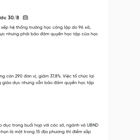
rước 30/8
xếp hệ thống trường học công lập do 96 xã,
 lực nhưng phải bảo đảm quyền học tập của học
g còn 290 đơn vị, giảm 37,8%. Việc tổ chức lại
ng giáo dục nhưng vẫn bảo đảm quyền học tập
o dục trong buổi họp với các sở, ngành và UBND
chọn là một trong 15 địa phương thí điểm sắp