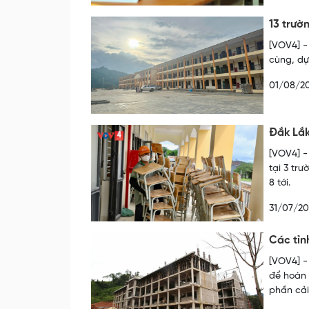
13 trườ
[VOV4] -
cùng, dự
01/08/2
Đắk Lắk
[VOV4] -
tại 3 tr
8 tới.
31/07/2
Các tỉn
[VOV4] -
để hoàn 
phần cải