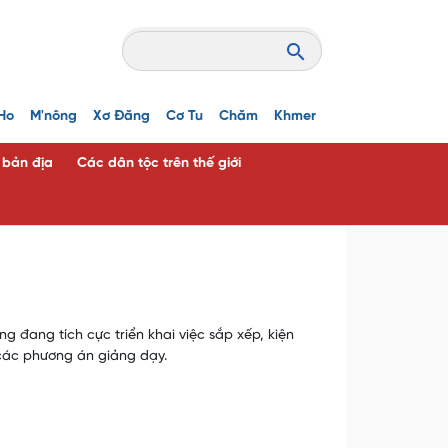
Ho
M'nông
Xơ Đăng
Cơ Tu
Chăm
Khmer
c bản địa
Các dân tộc trên thế giới
ng đang tích cực triển khai việc sắp xếp, kiện
 các phương án giảng dạy.