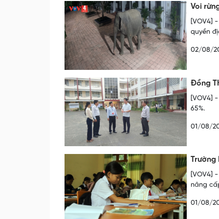
Voi rừn
[VOV4] -
quyền đị
02/08/2
Đồng Th
[VOV4] -
65%.
01/08/2
Trường 
[VOV4] -
nâng cấp
01/08/2