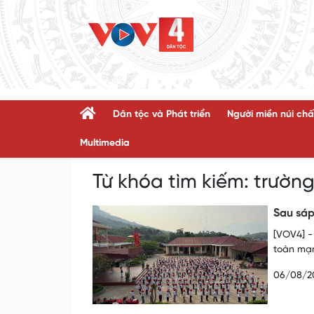
Dân tộc và Phát triển
Người miền núi chấ
Multimedia
Từ khóa tìm kiếm:
trường
Sau sáp
[VOV4] - 
toàn mạn
06/08/2