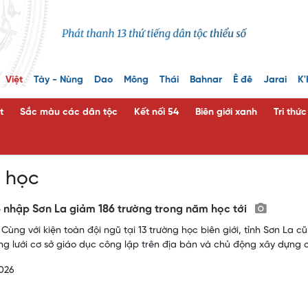
Việt
Tày - Nùng
Dao
Mông
Thái
Bahnar
Ê đê
Jarai
K'
t
Sắc màu các dân tộc
Kết nối 54
Biên giới xanh
Tri thứ
 học
 nhập Sơn La giảm 186 trường trong năm học tới
Cùng với kiện toàn đội ngũ tại 13 trường học biên giới, tỉnh Sơn La cũ
g lưới cơ sở giáo dục công lập trên địa bàn và chủ động xây dựng
026