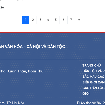
026
1
2
3
4
5
6
7
››
AN VĂN HÓA - XÃ HỘI VÀ DÂN TỘC
TRANG CHỦ
Thọ, Xuân Thân, Hoài Thu
DÂN TỘC VÀ P
SẮC MÀU CÁC
BIÊN GIỚI XAN
CÁC DÂN TỘC 
GIỚI
am, TP. Hà Nội
Điện thoại: 84-