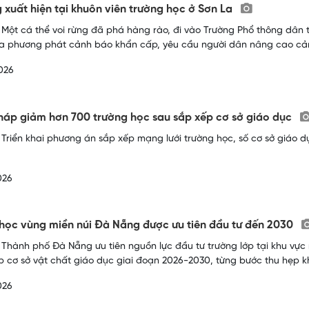
g xuất hiện tại khuôn viên trường học ở Sơn La
 Một cá thể voi rừng đã phá hàng rào, đi vào Trường Phổ thông dân t
a phương phát cảnh báo khẩn cấp, yêu cầu người dân nâng cao cản
026
áp giảm hơn 700 trường học sau sắp xếp cơ sở giáo dục
 Triển khai phương án sắp xếp mạng lưới trường học, số cơ sở giáo
026
học vùng miền núi Đà Nẵng được ưu tiên đầu tư đến 2030
 Thành phố Đà Nẵng ưu tiên nguồn lực đầu tư trường lớp tại khu vực
 cơ sở vật chất giáo dục giai đoạn 2026-2030, từng bước thu hẹp 
026