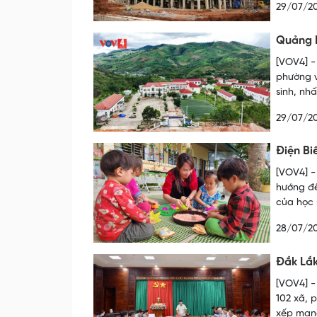
29/07/2
Quảng N
[VOV4] -
phường v
sinh, nhấ
29/07/2
Điện Bi
[VOV4] -
hướng đế
của học 
28/07/2
Đắk Lắk
[VOV4] -
102 xã, 
xếp mạng