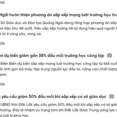
026
gãi hoàn thiện phương án sắp xếp mạng lưới trường học t
 Sở Giáo dục và Đào tạo Quảng Ngãi đang tổng hợp phương án sắp 
à đặc khu đề xuất. Việc sắp xếp hướng tới sử dụng hiệu quả nguồn
t là ở vùng sâu, vùng xa.
026
ên dự kiến giảm gần 38% đầu mối trường học công lập
 Điện Biên dự kiến sắp xếp mạng lưới trường học công lập từ 466 xuốn
n tinh gọn bộ máy, tập trung nguồn lực đầu tư, nâng cao chất lượ
sinh.
026
 yêu cầu giảm 50% đầu mối khi sắp xếp cơ sở giáo dục
 UBND tỉnh Đắk Lắk yêu cầu giảm 50% đầu mối khi sắp xếp cơ sở giá
phường. Đây là nhiệm vụ trọng tâm khi Đắk Lắk được Trung ương lựa 
 lưới trường học.