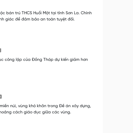
ộc bán trú THCS Huổi Một tại tỉnh Sơn La. Chính
h giác để đảm bảo an toàn tuyệt đối.
 dục công lập của Đồng Tháp dự kiến giảm hơn
 miền núi, vùng khó khăn trong Đề án xây dựng,
khoảng cách giáo dục giữa các vùng.