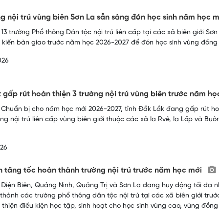
ng nội trú vùng biên Sơn La sẵn sàng đón học sinh năm học 
 13 trường Phổ thông Dân tộc nội trú liên cấp tại các xã biên giới S
 kiến bàn giao trước năm học 2026-2027 để đón học sinh vùng đồng 
026
 gấp rút hoàn thiện 3 trường nội trú vùng biên trước năm h
 Chuẩn bị cho năm học mới 2026-2027, tỉnh Đắk Lắk đang gấp rút hoàn
ường nội trú liên cấp vùng biên giới thuộc các xã Ia Rvê, Ia Lốp và B
026
h tăng tốc hoàn thành trường nội trú trước năm học mới
 Điện Biên, Quảng Ninh, Quảng Trị và Sơn La đang huy động tối đa nh
thành các trường phổ thông dân tộc nội trú tại các xã biên giới trư
 thiện điều kiện học tập, sinh hoạt cho học sinh vùng cao, vùng đồng