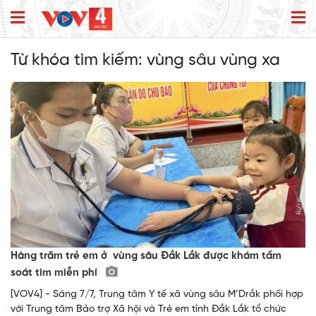
Từ khóa tìm kiếm:
vùng sâu vùng xa
Hàng trăm trẻ em ở vùng sâu Đắk Lắk được khám tầm
soát tim miễn phí
[VOV4] - Sáng 7/7, Trung tâm Y tế xã vùng sâu M’Drắk phối hợp
với Trung tâm Bảo trợ Xã hội và Trẻ em tỉnh Đắk Lắk tổ chức