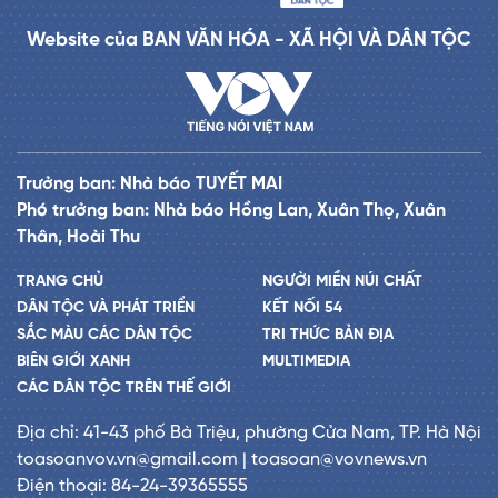
Website của BAN VĂN HÓA - XÃ HỘI VÀ DÂN TỘC
Trưởng ban: Nhà báo TUYẾT MAI
Phó trưởng ban: Nhà báo Hồng Lan, Xuân Thọ, Xuân
Thân, Hoài Thu
TRANG CHỦ
NGƯỜI MIỀN NÚI CHẤT
DÂN TỘC VÀ PHÁT TRIỂN
KẾT NỐI 54
SẮC MÀU CÁC DÂN TỘC
TRI THỨC BẢN ĐỊA
BIÊN GIỚI XANH
MULTIMEDIA
CÁC DÂN TỘC TRÊN THẾ GIỚI
Địa chỉ: 41-43 phố Bà Triệu, phường Cửa Nam, TP. Hà Nội
toasoanvov.vn@gmail.com | toasoan@vovnews.vn
Điện thoại: 84-24-39365555