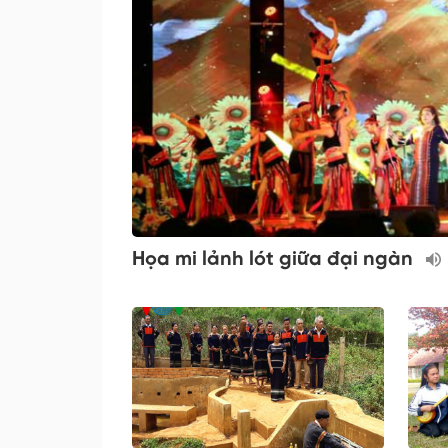
Họa mi lảnh lót giữa đại ngàn