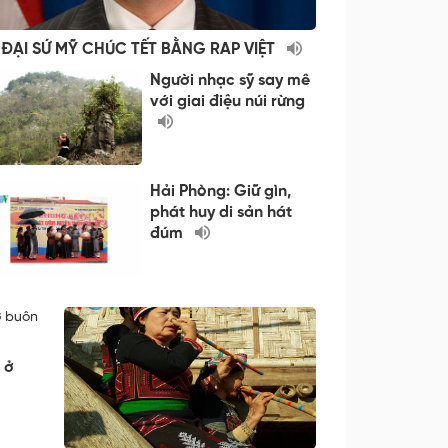
 ĐẠI SỨ MỸ CHÚC TẾT BẰNG RAP VIỆT
Người nhạc sỹ say mê
với giai điệu núi rừng
Hải Phòng: Giữ gìn,
phát huy di sản hát
đúm
 ở