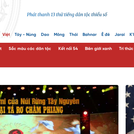
Việt
Tày - Nùng
Dao
Mông
Thái
Bahnar
Ê đê
Jarai
K'
t
Sắc màu các dân tộc
Kết nối 54
Biên giới xanh
Tri thứ