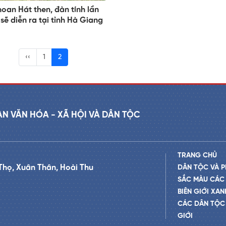
hoan Hát then, đàn tính lần
 sẽ diễn ra tại tỉnh Hà Giang
‹‹
1
2
AN VĂN HÓA - XÃ HỘI VÀ DÂN TỘC
TRANG CHỦ
Thọ, Xuân Thân, Hoài Thu
DÂN TỘC VÀ P
SẮC MÀU CÁC
BIÊN GIỚI XAN
CÁC DÂN TỘC 
GIỚI