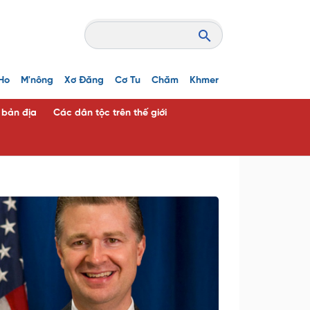
Ho
M'nông
Xơ Đăng
Cơ Tu
Chăm
Khmer
c bản địa
Các dân tộc trên thế giới