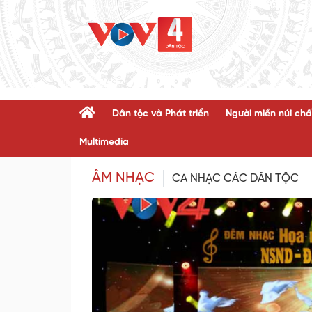
Dân tộc và Phát triển
Người miền núi chấ
Multimedia
ÂM NHẠC
CA NHẠC CÁC DÂN TỘC