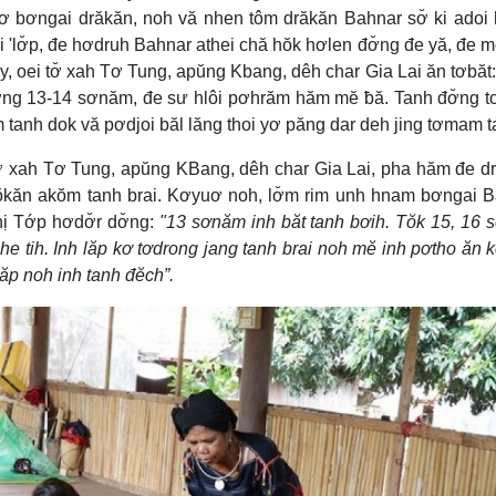
 bơngai drăkăn, noh vă nhen tôm drăkăn Bahnar sơ̆ ki adoi
ei 'lơ̆p, đe hơdruh Bahnar athei chă hŏk hơlen đơ̆ng đe yă, đe m
, oei tơ̆ xah Tơ Tung, apŭng Kbang, dêh char Gia Lai ăn tơbăt:
ơ̆ng 13-14 sơnăm, đe sư hlôi pơhrăm hăm mĕ ƀă. Tanh đơ̆ng
m tanh dok vă pơdjoi băl lăng thoi yơ păng dar deh jing tơmam 
 tơ̆ xah Tơ Tung, apŭng KBang, dêh char Gia Lai, pha hăm đe d
drŏkăn akŏm tanh brai. Kơyuơ noh, lơ̆m rim unh hnam bơngai 
hị Tớp hơdơ̆r dơ̆ng:
"13 sơnăm inh băt tanh bơih. Tŏk 15, 16
he tih. Inh lăp kơ tơdrong jang tanh brai noh mĕ inh pơtho ăn k
lăp noh inh tanh đĕch”.