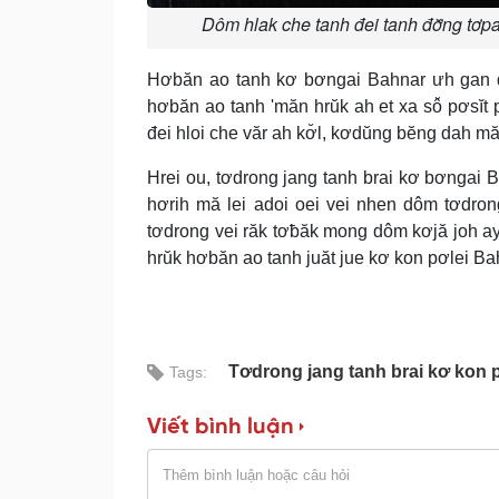
Dôm hlak che tanh đei tanh đơ̆ng tơ
Hơbăn ao tanh kơ bơngai Bahnar ưh gan 
hơbăn ao tanh 'măn hrŭk ah et xa sô̆ pơs
đei hloi che văr ah kơ̆l, kơdŭng bĕng dah mă 
Hrei ou, tơdrong jang tanh brai kơ bơngai B
hơrih mă lei adoi oei vei nhen dôm tơdron
tơdrong vei răk tơƀăk mong dôm kơjă joh ay
hrŭk hơbăn ao tanh juăt jue kơ kon pơlei Ba
Tơdrong jang tanh brai kơ kon pơ
Tags:
Viết bình luận