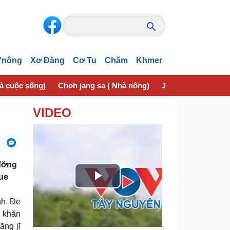
'nông
Xơ Đăng
Cơ Tu
Chăm
Khmer
và cuộc sống)
Choh jang sa ( Nhà nông)
Jơhngơ̆m pran (Sứ
VIDEO
đơ̆ng
jue
P
nh. Đe
l
h khăn
ăng jĭ