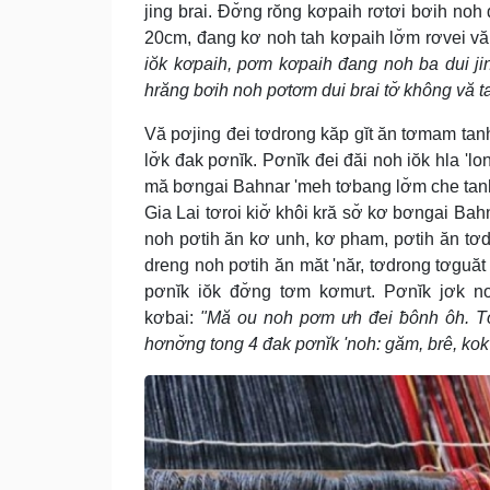
jing brai. Đơ̆ng rŏng kơpaih rơtơi bơih noh 
20cm, đang kơ noh tah kơpaih lơ̆m rơvei vă 
iŏk kơpaih, pơm kơpaih đang noh ba dui jin
hrăng bơih noh pơtơm dui brai tơ̆ không vă t
Vă pơjing đei tơdrong kăp gĭt ăn tơmam tan
lơ̆k đak pơnĭk. Pơnĭk đei đăi noh iŏk hla 'lo
mă bơngai Bahnar 'meh tơbang lơ̆m che tanh
Gia Lai tơroi kiơ̆ khôi kră sơ̆ kơ bơngai B
noh pơtih ăn kơ unh, kơ pham, pơtih ăn tơ
dreng noh pơtih ăn măt 'năr, tơdrong tơgu
pơnĭk iŏk đơ̆ng tơm kơmưt. Pơnĭk jơk n
kơbai:
"Mă ou noh pơm ưh đei ƀônh ôh. Tơ
hơnơ̆ng tong 4 đak pơnĭk 'noh: găm, brê, ko