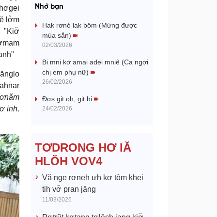
a
Nhớ bạn
 hơgei
ĕ lơ̆m
y
Hak rơnó lak bôm (Mừng được
 "Kiơ̆
mùa sắn)
 tơmam
V
02/03/2026
tanh"
Bi mni kơ amai adei mniê (Ca ngợi
i
chị em phụ nữ)
rănglo
26/02/2026
Bahnar
d
 sơnăm
Đơs git oh, git bi
e
ơ inh,
24/02/2026
o
TƠDRONG HƠ IĂ
HLŎH VOV4
Vă nge rơneh ưh kơ tôm khei
tih vơ̆ pran jăng
11/03/2026