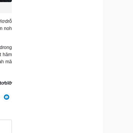
ơdrô̆
ăm noh
ơdrong
ĭt hăm
 ah mă
tơblơ̆