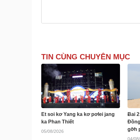
TIN CÙNG CHUYÊN MỤC
Et soi kơ Yang ka kơ pơlei jang
Ƀai 
ka Phan Thiết
Đồng
gơ̆h 
05/08/2026
04/08