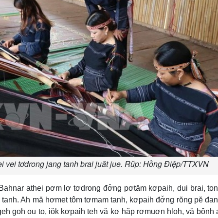
i vei tơdrong jang tanh brai juăt jue. Rŭp: Hồng Điệp/TTXVN
 Bahnar athei pơm lơ tơdrong đơ̆ng pơtăm kơpaih, dui brai, to
m tanh. Ah mă hơmet tôm tơmam tanh, kơpaih đơ̆ng rŏng pĕ đa
 geh goh ou to, iŏk kơpaih teh vă kơ hăp rơmuơn hloh, vă ƀônh 