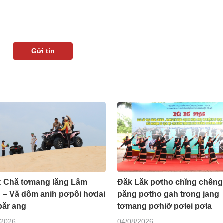
2: Chă tơmang lăng Lâm
Đăk Lăk pơtho chĭng chêng
 – Vă dôm anih pơpôi hơdai
păng pơtho gah trong jang
păr ang
tơmang pơhiơ̆ pơlei pơla
/2026
04/08/2026