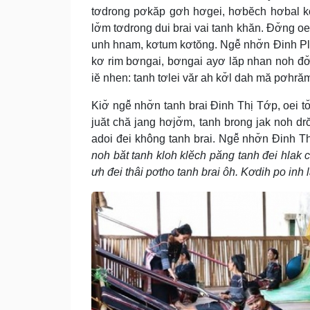
tơdrong pơkăp gơh hơgei, hơbĕch hơbal kơ
lơ̆m tơdrong dui brai vai tanh khăn. Đơ̆ng o
unh hnam, kơtum kơtŏng. Ngê̆ nhơ̆n Đinh Ply
kơ rim bơngai, bơngai ayơ lăp nhan noh đ
iĕ nhen: tanh tơlei văr ah kơ̆l dah mă pơhră
Kiơ̆ ngê̆ nhơ̆n tanh brai Đinh Thị Tớp, oei
juăt chă jang hơjơ̆m, tanh brong jak noh 
adoi đei không tanh brai. Ngê̆ nhơ̆n Đinh T
noh băt tanh kloh klĕch păng tanh đei hlak c
ưh đei thâi pơtho tanh brai ôh. Kơdih po inh 