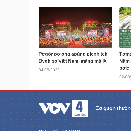
Pơgơ̆r pơlong apŭng plenh teh
Tơma
Byoh so Việt Nam ‘măng mă IX
Nâm 
pơle
04/08/2026
02/08
Cơ quan thường