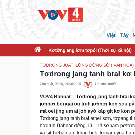
Việt
Tày -
Kơtơ̆ng ang lơ̆m tơpôl (Thời sự xã hội)
TƠDRONG JUĂT ‘LƠ̆NG ĐƠ̆NG SƠ̆ ( VĂN HOÁ)
Tơdrong jang tanh brai kơ k
Chủ nhật, 06:00, 01/06/2025
Lan chih tơblơ̆
VOV4.Bahnar – Tơdrong jang tanh brai kơ 
jơhnơr bơngai ou truh jơhnơr kon sou păn
mă oei jing um ai joh ayŏ kăp gĭt kơ kon p
Tơdrong jang tanh brai athei sơ̆n, tơpang t
hơdruh Bahnar đơ̆ng 13 - 14 sơnăm pơtơm đe
vă sĭt hơbăn ao, khăn buk, tơmam yua hăm b