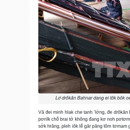
Lơ drŏkăn Bahnar dang ei tŏk bŏk oe
Vă đei minh hlak che tanh 'lơ̆ng, đe drŏkăn
pơnĭk chô̆ brai tơ̆ không đang kơ noh pơtơ
sơ̆k hrăng, pleh iŏk lê̆ găr păng tôm tơmam