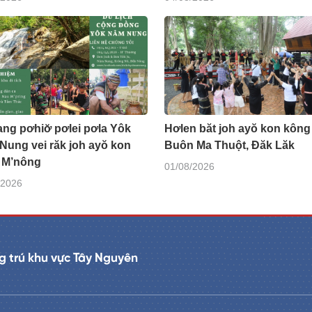
ng pơhiơ̆ pơlei pơla Yôk
Hơlen băt joh ayŏ kon kông 
Nung vei răk joh ayŏ kon
Buôn Ma Thuột, Đăk Lăk
i M’nông
01/08/2026
/2026
 trú khu vực Tây Nguyên