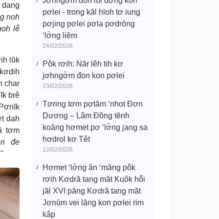
Jơhngơ̆m đon lui đơ̆ng kon
g dang
pơlei - trong kăl hloh tơ iung
g noh
pơjing pơlei pơla pơdrŏng
oh lê̆
‘lơ̆ng liĕm
24/02/2026
ih lŭk
Pôk rơih: Năr lêh tih kơ
 kơdih
jơhngơ̆m đon kon pơlei
h char
23/02/2026
ĭk brê
Tơring tơm pơtăm ‘nhot Đơn
 Pơnĭk
Dương – Lâm Đồng tĕnh
ưt dah
koăng hơmet pơ ‘lơ̆ng jang sa
ă tơm
hơdrol kơ Têt
yên đe
12/02/2026
"
Hơmet ‘lơ̆ng ăn ‘măng pôk
rơih Kơdră tang măt Kuôk hô̆i
jăl XVI păng Kơdră tang măt
Jơnŭm vei lăng kon pơlei rim
kâp