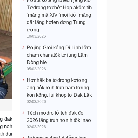
Pơtrŭt kơtang tơlĕch jang kiơ̆
Tơdrong tơchơ̆t Hop akŏm tih
‘măng mă XIV ‘moi kiơ̆ ‘măng
dăr lăng hơlen đơ̆ng Trung
ương
10/03/2026
Pơjing Groi kông Di Linh lơ̆m
cham char atŏk tơ iung Lâm
Đồng hle
05/03/2026
Hơnhăk ba tơdrong kơtơ̆ng
ang pôk rơih truh hăm tơring
kon kông, lui khop tơ̆ Dak Lăk
02/03/2026
Tĕch mơdro tơ̆ teh đak đe
ng đak
2026 lăng truh hơnih tŏk ‘nao
ng noh
02/03/2026
ah dui