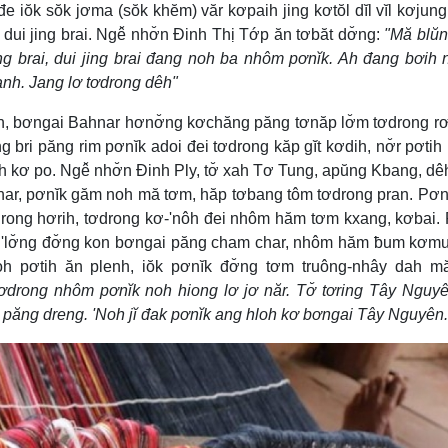
đe iŏk sŏk jơma (sŏk khĕm) văr kơpaih jing kơtŏl dĭl vĭl kơjun
dui jing brai. Ngê̆ nhơ̆n Đinh Thị Tớp ăn tơbăt dơ̆ng:
"Mă blŭn
g brai, dui jing brai đang noh ba nhôm pơnĭk. Ah đang bơih n
anh. Jang lơ tơdrong dêh"
h, bơngai Bahnar hơnơ̆ng kơchăng păng tơnăp lơ̆m tơdrong rơ
ng bri păng rim pơnĭk adoi đei tơdrong kăp gĭt kơdih, nơ̆r pơtih
 kơ po. Ngê̆ nhơ̆n Đinh Ply, tơ̆ xah Tơ Tung, apŭng Kbang, dê
ahnar, pơnĭk găm noh mă tơm, hăp tơbang tôm tơdrong pran. Pơn
drong hơrih, tơdrong kơ-'nôh đei nhôm hăm tơm kxang, kơbai.
ăt 'lơ̆ng đơ̆ng kon bơngai păng cham char, nhôm hăm ƀum kơm
oh pơtih ăn plenh, iŏk pơnĭk đơ̆ng tơm truông-nhây dah m
drong nhôm pơnĭk noh hiong lơ jơ năr. Tơ̆ tơring Tây Ngu
k păng dreng. 'Noh jĭ đak pơnĭk ang hloh kơ bơngai Tây Nguyên.