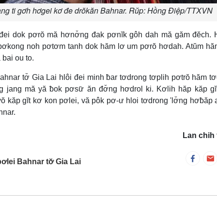
pang ti gơh hơgei kơ đe drŏkăn Bahnar. Rŭp: Hồng Điệp/TTXVN
đei dok pơrŏ mă hơnơ̆ng đak pơnĭk gôh dah mă găm đĕch. H
ĭt pơkong noh pơtơm tanh dok hăm lơ um pơrŏ hơdah. Atŭm h
bai ou to.
ahnar tơ̆ Gia Lai hlôi đei minh ƀar tơdrong tơplih pơtrŏ hăm t
g jang mă yă ƀok pơsư̆ ăn đơ̆ng hơdrol ki. Kơlih hăp kăp g
ŏ kăp gĭt kơ kon pơlei, vă pôk pơ-ư hloi tơdrong 'lơ̆ng hơƀăp
hnar.
Lan chih 
lei Bahnar tơ̆ Gia Lai