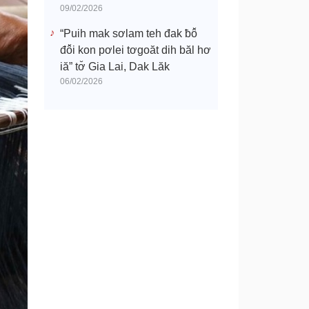
09/02/2026
“Puih mak sơlam teh đak ƀô̆
đô̆i kon pơlei tơgoăt dih băl hơ
iă” tơ̆ Gia Lai, Dak Lăk
06/02/2026