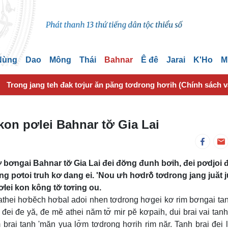
 Nùng
Dao
Mông
Thái
Bahnar
Ê đê
Jarai
K'Ho
M
Trong jang teh đak tơjur ăn păng tơdrong hơrih (Chính sách 
on pơlei Bahnar tơ̆ Gia Lai
bơngai Bahnar tơ̆ Gia Lai đei đơ̆ng đunh bơih, đei pơdjoi 
g pơtoi truh kơ dang ei. 'Nou ưh hơdrô̆ tơdrong jang juăt 
ơlei kon kông tơ̆ tơring ou.
i athei hơbĕch hơbal adoi nhen tơdrong hơgei kơ rim bơngai ta
i đe yă, đe mĕ athei năm tơ̆ mir pĕ kơpaih, dui brai vai tan
rai tanh 'măn yua lơ̆m tơdrong hơrih rim năr. Tanh brai đei l