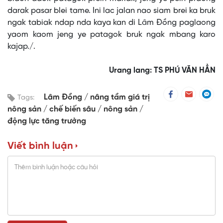
darak pasar blei tame. Ini lac jalan nao siam brei ka bruk
ngak tabiak ndap nda kaya kan di Lâm Đồng paglaong
yaom kaom jeng ye patagok bruk ngak mbang karo
kajap./.
Urang lang: TS PHÚ VĂN HẲN
Lâm Đồng
nâng tầm giá trị
Tags:
nông sản
chế biến sâu
nông sản
động lực tăng trưởng
Viết bình luận