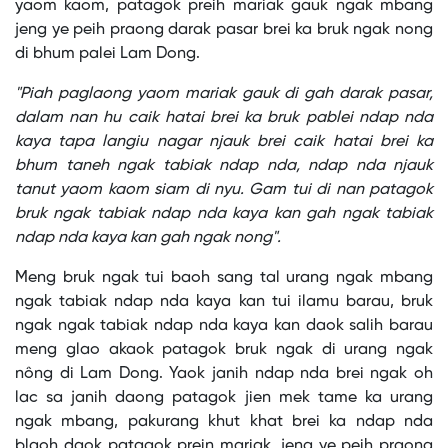
yaom kaom, patagok preih mariak gauk ngak mbang
jeng ye peih praong darak pasar brei ka bruk ngak nong
di bhum palei Lam Dong.
"Piah paglaong yaom mariak gauk di gah darak pasar,
dalam nan hu caik hatai brei ka bruk pablei ndap nda
kaya tapa langiu nagar njauk brei caik hatai brei ka
bhum taneh ngak tabiak ndap nda, ndap nda njauk
tanut yaom kaom siam di nyu. Gam tui di nan patagok
bruk ngak tabiak ndap nda kaya kan gah ngak tabiak
ndap nda kaya kan gah ngak nong".
Meng bruk ngak tui baoh sang tal urang ngak mbang
ngak tabiak ndap nda kaya kan tui ilamu barau, bruk
ngak ngak tabiak ndap nda kaya kan daok salih barau
meng glao akaok patagok bruk ngak di urang ngak
nông di Lam Dong. Yaok janih ndap nda brei ngak oh
lac sa janih daong patagok jien mek tame ka urang
ngak mbang, pakurang khut khat brei ka ndap nda
blaoh daok patagok prein mariak, jeng ye peih praong