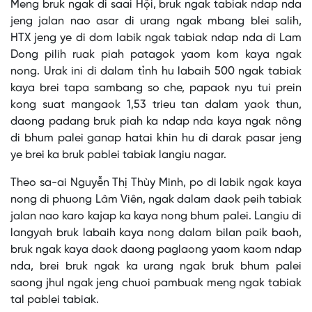
Meng bruk ngak di saai Hội, bruk ngak tabiak ndap nda
jeng jalan nao asar di urang ngak mbang blei salih,
HTX jeng ye di dom labik ngak tabiak ndap nda di Lam
Dong pilih ruak piah patagok yaom kom kaya ngak
nong. Urak ini di dalam tỉnh hu labaih 500 ngak tabiak
kaya brei tapa sambang so che, papaok nyu tui prein
kong suat mangaok 1,53 trieu tan dalam yaok thun,
daong padang bruk piah ka ndap nda kaya ngak nông
di bhum palei ganap hatai khin hu di darak pasar jeng
ye brei ka bruk pablei tabiak langiu nagar.
Theo sa-ai Nguyễn Thị Thùy Minh, po di labik ngak kaya
nong di phuong Lâm Viên, ngak dalam daok peih tabiak
jalan nao karo kajap ka kaya nong bhum palei. Langiu di
langyah bruk labaih kaya nong dalam bilan paik baoh,
bruk ngak kaya daok daong paglaong yaom kaom ndap
nda, brei bruk ngak ka urang ngak bruk bhum palei
saong jhul ngak jeng chuoi pambuak meng ngak tabiak
tal pablei tabiak.