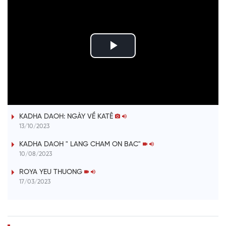
P
l
ĐƯỢM TÌNH DUYÊN QUÊ
a
KADHA DAOH: NGÀY VỀ KATÊ
y
13/10/2023
V
KADHA DAOH " LANG CHAM ON BAC"
10/08/2023
i
ROYA YEU THUONG
17/03/2023
d
e