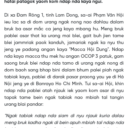
hatai patagok yaom kom ndap nda kaya ngui.
This
is
No compatible source was found for this media.
Di xa Đam Rông 1, tinh Lam Dong, sa-ai Phạm Văn Hội
a
modal
ieu lac sa di dom urang ngak nong nao dahlau dalam
window.
bruk ba asar mắc ca jeng kaya mbang hu. Meng bruk
pablei asar that ka urang mai blei, gait buh jien tame
blei jammriak paok kanduh, jamariak ngak ka nyu thu
jeng ye padang angan kaya "Macca Hội Dung". Ndap
nda kaya macca thu mek hu angan OCOP 3 patuk, gam
saong bruk blei ndap nda tamo di urang ngak nong di
dom baoh sang bhap bini dalam bhum palei piah ngak
tabiak kaya, pablei di darak pasar praong yau ye di Hà
Nội jeng ye di Banraya Ho Chi Minh. Tui sa-ai Hội, khin
ndap nda pablei atah njauk iek yaom kom asar di nyu
tapak tame bein ngak tabiak nao mbiah tal tangin
urang blai pandar:
"Ngak tabiak ndap nda siam di nyu njauk kuria dalau
meng bruk kadha ngak di bein apuh mbiah tal ndap nda