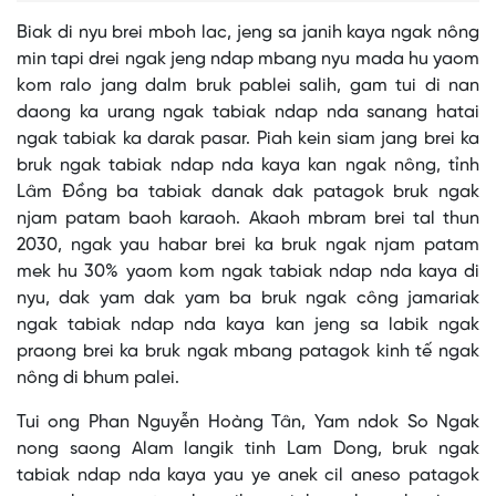
Biak di nyu brei mboh lac, jeng sa janih kaya ngak nông
min tapi drei ngak jeng ndap mbang nyu mada hu yaom
kom ralo jang dalm bruk pablei salih, gam tui di nan
daong ka urang ngak tabiak ndap nda sanang hatai
ngak tabiak ka darak pasar. Piah kein siam jang brei ka
bruk ngak tabiak ndap nda kaya kan ngak nông, tỉnh
Lâm Đồng ba tabiak danak dak patagok bruk ngak
njam patam baoh karaoh. Akaoh mbram brei tal thun
2030, ngak yau habar brei ka bruk ngak njam patam
mek hu 30% yaom kom ngak tabiak ndap nda kaya di
nyu, dak yam dak yam ba bruk ngak công jamariak
ngak tabiak ndap nda kaya kan jeng sa labik ngak
praong brei ka bruk ngak mbang patagok kinh tế ngak
nông di bhum palei.
Tui ong Phan Nguyễn Hoàng Tân, Yam ndok So Ngak
nong saong Alam langik tinh Lam Dong, bruk ngak
tabiak ndap nda kaya yau ye anek cil aneso patagok