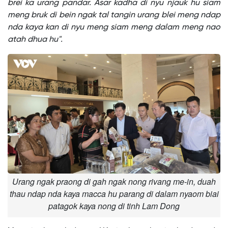
brei ka urang pandar. Asar kadha di nyu njauk hu siam
meng bruk di bein ngak tal tangin urang blei meng ndap
nda kaya kan di nyu meng siam meng dalam meng nao
atah dhua hu".
Urang ngak praong di gah ngak nong rivang me-in, duah
thau ndap nda kaya macca hu parang di dalam nyaom biai
patagok kaya nong di tinh Lam Dong