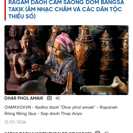
RAGAM DAOH CAM SAONG DOM BANGSA
o
TAKIK (ÂM NHẠC CHĂM VÀ CÁC DÂN TỘC
THIỂU SỐ)
DHAR PHOL AMAIK
CHAM.VOV.VN - Kadha daoh "Dhar phol amaik" - Rapaneh
Đàng Năng Quạ - Sap daoh Thap Ariya
12/07/2026