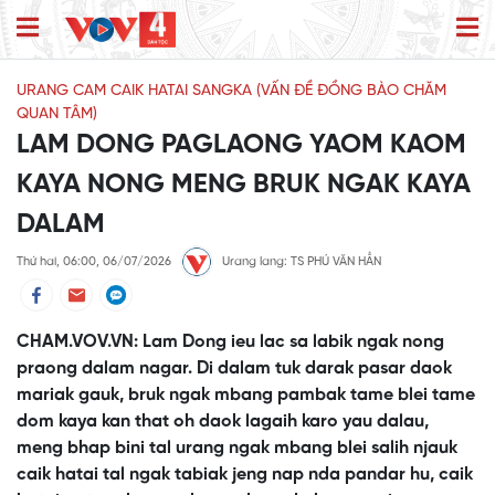
URANG CAM CAIK HATAI SANGKA (VẤN ĐỀ ĐỒNG BÀO CHĂM
QUAN TÂM)
LAM DONG PAGLAONG YAOM KAOM
KAYA NONG MENG BRUK NGAK KAYA
DALAM
Thứ hai, 06:00, 06/07/2026
Urang lang: TS PHÚ VĂN HẲN
CHAM.VOV.VN: Lam Dong ieu lac sa labik ngak nong
praong dalam nagar. Di dalam tuk darak pasar daok
mariak gauk, bruk ngak mbang pambak tame blei tame
dom kaya kan that oh daok lagaih karo yau dalau,
meng bhap bini tal urang ngak mbang blei salih njauk
caik hatai tal ngak tabiak jeng nap nda pandar hu, caik