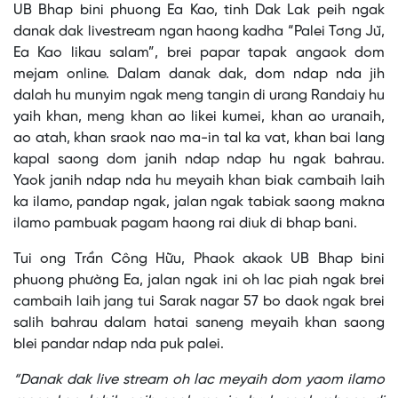
No compatible source was found for this media.
UB Bhap bini phuong Ea Kao, tinh Dak Lak peih ngak
a
modal
danak dak livestream ngan haong kadha “Palei Tơng Jŭ,
window.
Ea Kao likau salam”, brei papar tapak angaok dom
mejam online. Dalam danak dak, dom ndap nda jih
dalah hu munyim ngak meng tangin di urang Randaiy hu
yaih khan, meng khan ao likei kumei, khan ao uranaih,
ao atah, khan sraok nao ma-in tal ka vat, khan bai lang
kapal saong dom janih ndap ndap hu ngak bahrau.
Yaok janih ndap nda hu meyaih khan biak cambaih laih
ka ilamo, pandap ngak, jalan ngak tabiak saong makna
ilamo pambuak pagam haong rai diuk di bhap bani.
Tui ong Trần Công Hữu, Phaok akaok UB Bhap bini
phuong phường Ea, jalan ngak ini oh lac piah ngak brei
cambaih laih jang tui Sarak nagar 57 bo daok ngak brei
salih bahrau dalam hatai saneng meyaih khan saong
blei pandar ndap nda puk palei.
“Danak dak live stream oh lac meyaih dom yaom ilamo