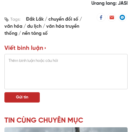
Urang lang: JASI
Đắk Lắk
chuyển đổi số
Tags:
văn hóa
du lịch
văn hóa truyền
thống
nền tảng số
Viết bình luận
TIN CÙNG CHUYÊN MỤC