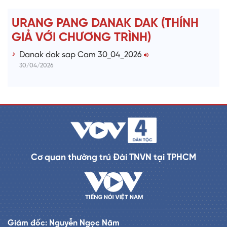
URANG PANG DANAK DAK (THÍNH
GIẢ VỚI CHƯƠNG TRÌNH)
Danak dak sap Cam 30_04_2026
30/04/2026
Cơ quan thường trú Đài TNVN tại TPHCM
Giám đốc: Nguyễn Ngọc Năm