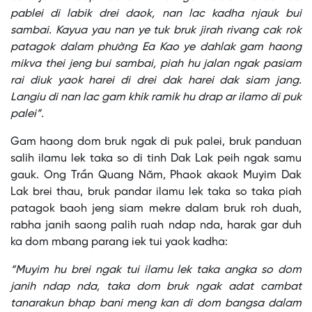
pablei di labik drei daok, nan lac kadha njauk bui
sambai. Kayua yau nan ye tuk bruk jirah rivang cak rok
patagok dalam phường Ea Kao ye dahlak gam haong
mikva thei jeng bui sambai, piah hu jalan ngak pasiam
rai diuk yaok harei di drei dak harei dak siam jang.
Langiu di nan lac gam khik ramik hu drap ar ilamo di puk
palei”.
Gam haong dom bruk ngak di puk palei, bruk panduan
salih ilamu lek taka so di tinh Dak Lak peih ngak samu
gauk. Ong Trần Quang Năm, Phaok akaok Muyim Dak
Lak brei thau, bruk pandar ilamu lek taka so taka piah
patagok baoh jeng siam mekre dalam bruk roh duah,
rabha janih saong palih ruah ndap nda, harak gar duh
ka dom mbang parang iek tui yaok kadha:
“Muyim hu brei ngak tui ilamu lek taka angka so dom
janih ndap nda, taka dom bruk ngak adat cambat
tanarakun bhap bani meng kan di dom bangsa dalam