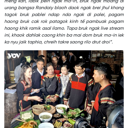
meng kan, labik peih ngak ma-in, bruk ngak mbang di
urang bangsa Randaiy blaoh daok ngak brei jhul khang
tagok bruk pablei ndap nda ngak di palei, pagam
haong bruk cak rok patagok kinh tế pambuak pagam
haong khik ramik asal ilamo. Tapa bruk ngak live stream
ini, khaok dahlak caong khin ba mai dom bruk ma-in iek
ka nyu jaik taphia, chreih takre saong rilo drut droi”.