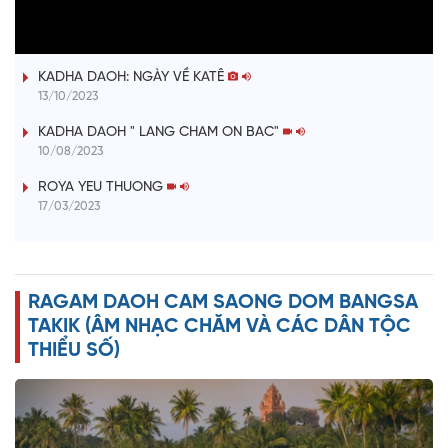
l
ĐƯỢM TÌNH DUYÊN QUÊ
a
KADHA DAOH: NGÀY VỀ KATÊ
y
13/10/2023
V
KADHA DAOH " LANG CHAM ON BAC"
10/08/2023
i
ROYA YEU THUONG
17/03/2023
d
e
RAGAM DAOH CAM SAONG DOM BANGSA
o
TAKIK (ÂM NHẠC CHĂM VÀ CÁC DÂN TỘC
THIỂU SỐ)