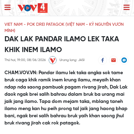
VIET NAM - POK DREI PATAGOK (VIỆT NAM - KỶ NGUYÊN VƯƠN
MÌNH)
DAK LAK PANDAR ILAMO LEK TAKA
KHIK INEM ILAMO
Thứ hai, 19:00, 08/06/2026
Urang lang: JASI
CHAM.VOV.VN: Pandar ilamu lek taka angka sok tame
bruk caga khik ramik inem krung ilamu, meyaih khan
ndap nda saong pambuak pagam rivang jirah, Dak Lak
daok ngak brei salih bahrau dalam bruk ba urang mai
jaik jang ilamo. Tapa dom mejam taka, mblang taneh
ilamo meng kan hu peih prong tal jaik jang haong bhap
bani, ngak brei salih bahrau bruk yaih khan saong jhul
bruk rivang jirah cak rok patagok.
This
is