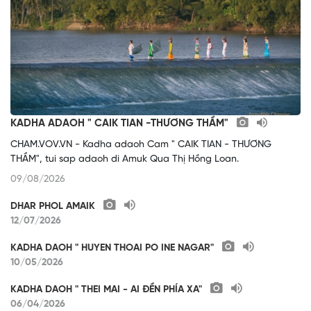
KADHA ADAOH " CAIK TIAN -THƯƠNG THẦM"
CHAM.VOV.VN - Kadha adaoh Cam " CAIK TIAN - THƯƠNG
THẦM", tui sap adaoh di Amuk Qua Thị Hồng Loan.
09/08/2026
DHAR PHOL AMAIK
12/07/2026
KADHA DAOH " HUYEN THOAI PO INE NAGAR"
10/05/2026
KADHA DAOH " THEI MAI - AI ĐỀN PHÍA XA"
06/04/2026