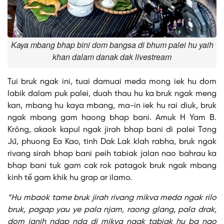
Kaya mbang bhap bini dom bangsa di bhum palei hu yaih
khan dalam danak dak livestream
Tui bruk ngak ini, tuai damuai meda mong iek hu dom
labik dalam puk palei, duah thau hu ka bruk ngak meng
kan, mbang hu kaya mbang, ma-in iek hu rai diuk, bruk
ngak mbang gam haong bhap bani. Amuk H Yam B.
Krông, akaok kapul ngak jirah bhap bani di palei Tơng
Jŭ, phuong Ea Kao, tinh Dak Lak klah rabha, bruk ngak
rivang sirah bhap bani peih tabiak jalan nao bahrau ka
bhap bani tuk gam cak rok patagok bruk ngak mbang
kinh tế gam khik hu grap ar ilamo.
“Hu mbaok tame bruk jirah rivang mikva meda ngak rilo
bruk, pagap yau ye pala njam, raong glang, pala drak,
dom janih ndap nda di mikva ngak tabiak hu ba nao