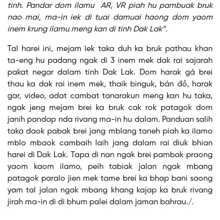
tinh. Pandar dom ilamu AR, VR piah hu pambuak bruk
nao mai, ma-in iek di tuai damuai haong dom yaom
inem krung ilamu meng kan di tinh Dak Lak”.
Tal harei ini, mejam lek taka duh ka bruk pathau khan
ta-eng hu padang ngak di 3 inem mek dak rai sajarah
pakat negar dalam tinh Dak Lak. Dom harak gả brei
thau ka dak rai inem mek, thaik binguk, bản đồ, harak
gar, video, adat cambat tanarakun meng kan hu taka,
ngak jeng mejam brei ka bruk cak rok patagok dom
janih pandap nda rivang ma-in hu dalam. Panduan salih
taka daok pabak brei jang mblang taneh piah ka ilamo
mblo mbaok cambaih laih jang dalam rai diuk bhian
harei di Dak Lak. Tapa di nan ngak brei pambak praong
yaom kaom ilamo, peih tabiak jalan ngak mbang
patagok paralo jien mek tame brei ka bhap bani saong
yam tal jalan ngak mbang khang kajap ka bruk rivang
jirah ma-in di di bhum palei dalam jaman bahrau./.