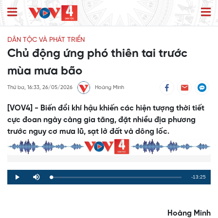
DÂN TỘC VÀ PHÁT TRIỂN
Chủ động ứng phó thiên tai trước
mùa mưa bão
Thứ ba, 16:33, 26/05/2026
Hoàng Minh
[VOV4] - Biến đổi khí hậu khiến các hiện tượng thời tiết
cực đoan ngày càng gia tăng, đặt nhiều địa phương
trước nguy cơ mưa lũ, sạt lở đất và dông lốc.
Remaining
-13:25
Loaded
:
Progress
:
Play
Mute
0%
0%
Time
Hoàng Minh