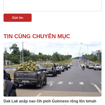
TIN CÙNG CHUYÊN MỤC
Dak Lak anăp nao čih pioh Guinness rŏng lŏn tơnah