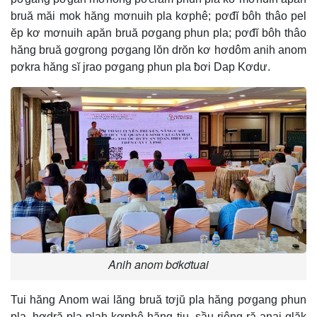
bruă măi mok hăng mơnuih pla kơphê; pơđĭ bôh thâo pel
ĕp kơ mơnuih apăn bruă pơgang phun pla; pơđĭ bôh thâo
hăng bruă gơgrong pơgang lŏn drŏn kơ hơdôm anih anom
pơkra hăng sĭ jrao pơgang phun pla ƀơi Dap Kơdư.
Anih anom bơkơtuai
Tui hăng Anom wai lăng bruă tơjŭ pla hăng pơgang phun
pla, hơdră pla plah kơphê hăng tiu, sầu riêng ră anai glăk