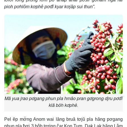
pioh pơhlôm kơphê pơđĭ kyar kơjăp sui thun”.
Mă yua jrao pơgang phun pla hmâo pran gơgrong djru pơđĭ
klă bôh kơphê.
Pel ĕp mơ̆ng Anom wai lăng bruă tơjŭ pla hăng pơgang
phun pla ƀơi 3 bôh tơring čar Kon Tum, Dak Lak hăng Lâm