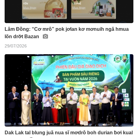
Lâm Đồng: “Cơ mrô” pok jơlan kơ mơnuih ngă hmua
lŏn drơ̆t Bazan
29/07/2026
Dak Lak tal blung juă nua sĭ mơdrô boh durian ƀơi kual