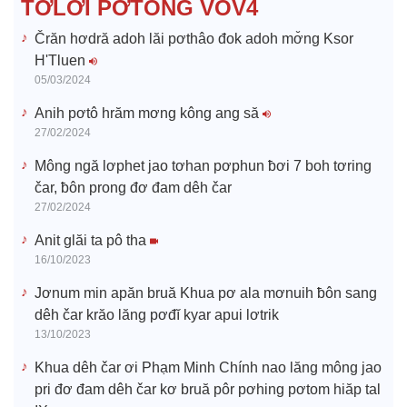
TƠLƠI PƠTŎNG VOV4
e
Črăn hơdră adoh lăi pơthâo đok adoh mơ̆ng Ksor
H'Tluen
o
05/03/2024
Anih pơtô hrăm mơng kông ang să
27/02/2024
Mông ngă lơphet jao tơhan pơphun ƀơi 7 boh tơring
čar, ƀôn prong đơ đam dêh čar
27/02/2024
Anit glăi ta pô tha
16/10/2023
Jơnum min apăn bruă Khua pơ ala mơnuih ƀôn sang
dêh čar krăo lăng pơđĭ kyar apui lơtrik
13/10/2023
Khua dêh čar ơi Phạm Minh Chính nao lăng mông jao
pri đơ đam dêh čar kơ bruă pôr pơhing pơtom hiăp tal