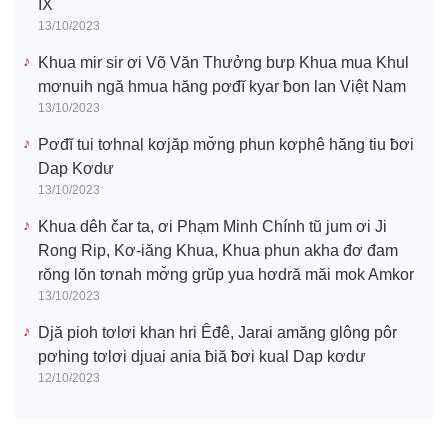
IX
13/10/2023
Khua mir sir ơi Võ Văn Thưởng bưp Khua mua Khul
mơnuih ngă hmua hăng pơđĭ kyar ƀon lan Việt Nam
13/10/2023
Pơđĭ tui tơhnal kơjăp mơ̆ng phun kơphê hăng tiu ƀơi
Dap Kơdư
13/10/2023
Khua dêh čar ta, ơi Phạm Minh Chính tŭ jum ơi Ji
Rong Rip, Kơ-iăng Khua, Khua phun akha đơ đam
rŏng lŏn tơnah mơ̆ng grŭp yua hơdră măi mok Amkor
13/10/2023
Djă pioh tơlơi khan hri Êđê, Jarai amăng glông pôr
pơhing tơlơi djuai ania ƀiă ƀơi kual Dap kơdư
12/10/2023