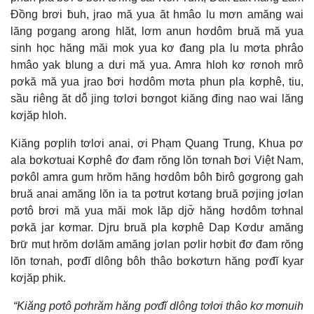
Đồng brơi ƀuh, jrao mă yua ăt hmâo lu mơn amăng wai
lăng pơgang arong hlăt, lơm anun hơdôm bruă mă yua
sinh học hăng măi mok yua kơ đang pla lu mơta phrâo
hmâo yak blung a dưi mă yua. Amra hloh kơ rơnoh mrô
pơkă mă yua jrao ƀơi hơdôm mơta phun pla kơphê, tiu,
sầu riêng ăt dô̆ jing tơlơi bơngot kiăng đing nao wai lăng
kơjăp hloh.
Kiăng pơplih tơlơi anai, ơi Phạm Quang Trung, Khua pơ
ala bơkơtuai Kơphê đơ đam rŏng lŏn tơnah ƀơi Việt Nam,
pơkôl amra gum hrŏm hăng hơdôm bôh ƀirô gơgrong gah
bruă anai amăng lŏn ia ta pơtrut kơtang bruă pơjing jơlan
pơtô brơi mă yua măi mok lăp djơ̆ hăng hơdôm tơhnal
pơkă jar kơmar. Djru bruă pla kơphê Dap Kơdư amăng
ƀrư̆ mut hrŏm dơlăm amăng jơlan pơlir hơbit đơ đam rŏng
lŏn tơnah, pơđĭ dlông bôh thâo bơkơtưn hăng pơđĭ kyar
kơjăp phik.
“Kiăng pơtô pơhrăm hăng pơđĭ dlông tơlơi thâo kơ mơnuih