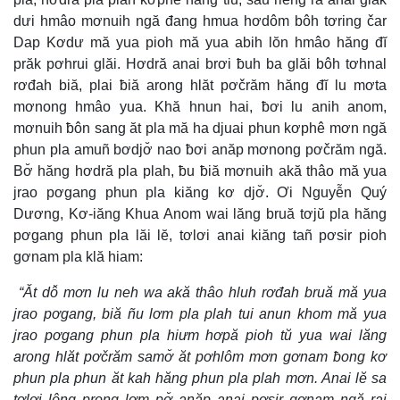
dưi hmâo mơnuih ngă đang hmua hơdôm bôh tơring čar
Dap Kơdư mă yua pioh mă yua abih lŏn hmâo hăng đĭ
prăk pơhrui glăi. Hơdră anai brơi ƀuh ba glăi bôh tơhnal
rơđah biă, plai ƀiă arong hlăt pơčrăm hăng đĭ lu mơta
mơnong hmâo yua. Khă hnun hai, ƀơi lu anih anom,
mơnuih ƀôn sang ăt pla mă ha djuai phun kơphê mơn ngă
phun pla amuñ bơdjơ̆ nao ƀơi anăp mơnong pơčrăm ngă.
Bơ̆ hăng hơdră pla plah, ƀu ƀiă mơnuih akă thâo mă yua
jrao pơgang phun pla kiăng kơ djơ̆. Ơi Nguyễn Quý
Dương, Kơ-iăng Khua Anom wai lăng bruă tơjŭ pla hăng
pơgang phun pla lăi lĕ, tơlơi anai kiăng tañ pơsir pioh
gơnam pla klă hiam:
“Ăt dô̆ mơn lu neh wa akă thâo hluh rơđah bruă mă yua
jrao pơgang, biă ñu lơm pla plah tui anun khom mă yua
jrao pơgang phun pla hiưm hơpă pioh tŭ yua wai lăng
arong hlăt pơčrăm samơ̆ ăt pơhlôm mơn gơnam ƀong kơ
phun pla phun ăt kah hăng phun pla plah mơn. Anai lĕ sa
tơlơi lông prong lơm pơ̆ anăp anai pơsir gơnam ngă rai