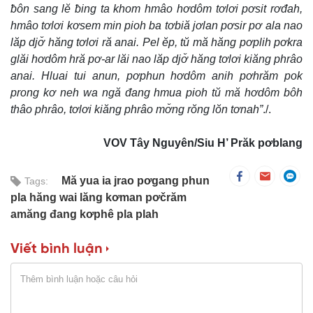
ƀôn sang lĕ ƀing ta khom hmâo hơdôm tơlơi pơsit rơđah,
hmâo tơlơi kơsem min pioh ba tơbiă jơlan pơsir pơ ala nao
lăp djơ̆ hăng tơlơi ră anai. Pel ĕp, tŭ mă hăng pơplih pơkra
glăi hơdôm hră pơ-ar lăi nao lăp djơ̆ hăng tơlơi kiăng phrâo
anai. Hluai tui anun, pơphun hơdôm anih pơhrăm pok
prong kơ neh wa ngă đang hmua pioh tŭ mă hơdôm bôh
thâo phrâo, tơlơi kiăng phrâo mơ̆ng rŏng lŏn tơnah”
./.
VOV Tây Nguyên/Siu H’ Prăk pơblang
Mă yua ia jrao pơgang phun
Tags:
pla hăng wai lăng kơman pơčrăm
amăng đang kơphê pla plah
Viết bình luận