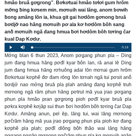
hmâo bruă gơgrong”. Bơkơtuai hmâo tơlơi gum hrŏm
mơ̆ng ƀing kơsem min, mơnuih wai lăng, anom bơwih
ƀong amăng lŏn ia, khua git gai hơdôm gơnong bruă
bơdjơ̆ nao hăng mơnuih pơ ala kơ hơdôm bôh sang
anô̆ mơnuih ngă đang hmua ƀơi hơdôm bôh tơring čar
kual Dap Kơdư.
Remaining
-5:19
Loaded
:
Progress
:
Play
Mute
0%
0%
Mơ̆ng blan 6 thun 2023, Anom pơgang phun pla – Ding
Time
jum đang hmua hăng pơđĭ kyar ƀôn lan, ră anai lĕ Ding
jum đang hmua hăng rơhuông adai lŏn mơnai gum hrŏm
Bơkơtuai kơphê đơ đam rŏng lŏn tơnah ngă tui pơsit anô̆
bơdjơ̆ nao mơ̆ng bruă pla plah amăng đang kơphê truh
mơnong ngă răm phun hăng pơtrut mă yua jrao pơgang
phun pla hmâo pran gơgrong pioh pơđĭ kyar bruă pla
pơkra kơphê kơjăp sui thun ƀơi hơdôm bôh tơring čar Dap
Kơdư. Amăng anun, pel ĕp, lăng tui, wai lăng mơnong
pơčrăm hăng mă yua jrao pơgang phun pla pioh kơ đang
kơphê pla plah; pơđĭ dlông bôh thâo wai lăng hăng
pơgang pơgăn mơnong pơčrăm phun pla kơ mơnuih apăn