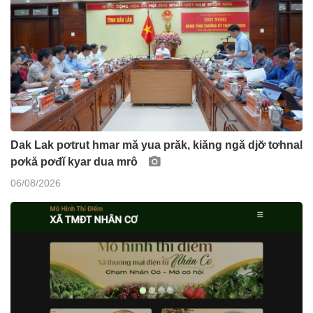
Dak Lak pơtrut hmar mă yua prăk, kiăng ngă djơ̆ tơhnal
pơkă pơđĭ kyar dua mrô
06/08/2026