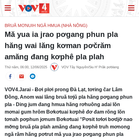
BRUĂ MƠNUIH NGĂ HMUA (NHÀ NÔNG)
Mă yua ia jrao pơgang phun pla
hăng wai lăng kơman pơčrăm
amăng đang kơphê pla plah
Thứ năm, 06:00, 12/06/2025
VOV Tây Nguyên/Siu H’ Prăk pơblang
VOV4.Jarai - Ƀơi plơi prong Đà Lạt, tơring čar Lâm
Đồng, Anom wai lăng bruă tơjŭ pla hăng pơgang phun
pla - Ding jum đang hmua hăng rơhuông adai lŏn
mơnai gum hrŏm Bơkơtuai kơphê đơ đam rŏng lŏn
tơnah pơphun jơnum Bơkơtuai “Pơsit tơlơi bơdjơ̆ nao
mơ̆ng bruă pla plah amăng đang kơphê truh mơnong
ngă răm hăng pơtrut mă yua jrao pơgang phun pla