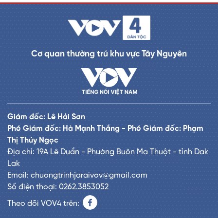
Cơ quan thường trú khu vực Tây Nguyên
Giám đốc: Lê Hải Sơn
Phó Giám đốc: Hà Mạnh Thắng - Phó Giám đốc: Phạm
Thị Thúy Ngọc
Địa chỉ: 19A Lê Duẩn - Phường Buôn Ma Thuột - tỉnh Dak
Lak
Email: chuongtrinhjaraivov@gmail.com
Số điện thoại: 0262.3853052
Theo dõi VOV4 trên: