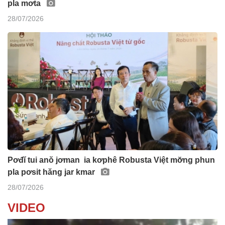
pla mơta
28/07/2026
Pơđĭ tui anŏ jơman ia kơphê Robusta Việt mơ̆ng phun
pla pơsit hăng jar kmar
28/07/2026
VIDEO