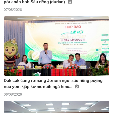
pôr anăn boh Sầu riêng (durian)
07/08/2026
Dak Lăk čang rơmang Jơnum ngui sâu riêng pơjing
nua yom kjăp kơ mơnuih ngă hmua
06/08/2026