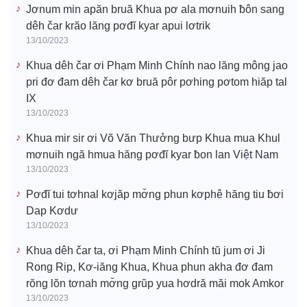
Jơnum min apăn bruă Khua pơ ala mơnuih ƀôn sang
dêh čar krăo lăng pơđĭ kyar apui lơtrik
13/10/2023
Khua dêh čar ơi Phạm Minh Chính nao lăng mông jao
pri đơ đam dêh čar kơ bruă pôr pơhing pơtom hiăp tal
IX
13/10/2023
Khua mir sir ơi Võ Văn Thưởng bưp Khua mua Khul
mơnuih ngă hmua hăng pơđĭ kyar ƀon lan Việt Nam
13/10/2023
Pơđĭ tui tơhnal kơjăp mơ̆ng phun kơphê hăng tiu ƀơi
Dap Kơdư
13/10/2023
Khua dêh čar ta, ơi Phạm Minh Chính tŭ jum ơi Ji
Rong Rip, Kơ-iăng Khua, Khua phun akha đơ đam
rŏng lŏn tơnah mơ̆ng grŭp yua hơdră măi mok Amkor
13/10/2023