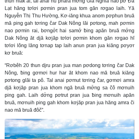
thun hlăk ai, tal anai ñu phara mơ̆ng Gia Nghiã nao pơ Đà
Lạt hăng tơlơi pơmin pran jua tom găn rơgao laih. Yă
Nguyễn Thị Thu Hường, Kơ-iăng khua anom pơphun bruă
mă ping gah tơring čar Dak Nông lăi pơtong, mah pơmin
nao pơmin rai, bơngơ̆t hai samơ̆ ƀing apăn bruă mơ̆ng
Dak Nông ăt djă kơjăp tơlơi pơmin khom găn rơgao hĭ
tơlơi lông lăng tơnap tap laih anun pran jua kiăng pơyơr
kơ bruă:
“Rơbêh 20 thun djru pran jua man pơdong tơring čar Dak
Nông, ƀing gơmơi hur har ăt khom nao mă bruă kiăng
pơtong glăi ta pô. Tal anai pơmut tơring čar, gơmơi amra
djă kơjăp pran jua khom ngă bruă mơ̆ng sa čô mơnuih
ping gah. Laih dơ̆ng pơtrut pran jua ƀing mơnuih apăn
bruă, mơnuih ping gah khom kơjăp pran jua hăng amra či
nao mă bruă đôč”.