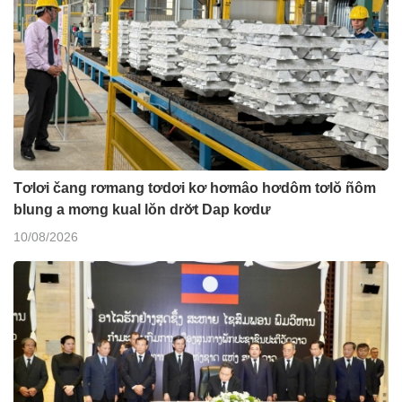
Tơlơi čang rơmang tơdơi kơ hơmâo hơdôm tơlŏ ñôm
blung a mơng kual lŏn drơ̆t Dap kơdư
10/08/2026