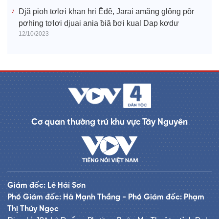
Djă pioh tơlơi khan hri Êđê, Jarai amăng glông pôr
pơhing tơlơi djuai ania ƀiă ƀơi kual Dap kơdư
12/10/2023
Cơ quan thường trú khu vực Tây Nguyên
Giám đốc: Lê Hải Sơn
Phó Giám đốc: Hà Mạnh Thắng - Phó Giám đốc: Phạm
Thị Thúy Ngọc