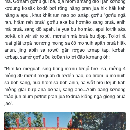
mă. Gơnam gơñu gui ba, djă hrŏm amăng drơi jăn kơnong
kơdung kơsăk kơđô ƀơi rŏng hăng pran jua hik hăk kah
hăng a apui, khut khăt run nao pơ anăp, gơñu “gơñu ngă
rah, hrăm rah bruă” gơñu aka ƀu hơmâo sang bruă, anih
mă bruă, sang dŏ apah, ia yua ƀu hơmâo, apui lơtrik aka
pơkĕ, dir wir sư̆ rơbư̆, mơnuih mă bruă ƀu djop. Tơlơi ră
ruai glăi tơpă hơnơ̆ng mơ̆ng sa čô mơnuih apăn bruă hlăk
anun, jing abih sa rơwư̆ găn rơgao tơnap tap, kơƀah
kơƀap, samơ̆ gơñu ƀu kơƀah tơlơi đăo kơnang ôh:
“Rim kơ mơguah sing bring mơnŭ tơdjô̆ hrơi sa, mơ̆ng 4
mông 30 mơnit mơguah đi rơdêh nao, dŏ hrŏm lu mơnuih
sa boh sang, huă hrŏm sa boh anih, ha wơ̆t hrơi tơjuh kah
mơ̆ng glăi bưp ană bơnai, sang anŏ...Abih bang kơnong
thâo juh alum pơtrut pran jua tơdruă kiăng ngă giong bruă
jao”.