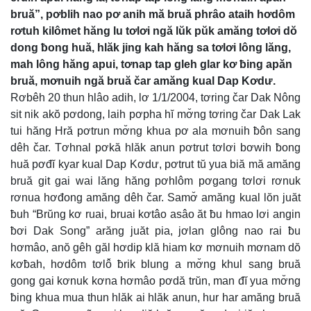
bruă”, pơblih nao pơ anih mă bruă phrâo ataih hơdôm
rơtuh kilômet hăng lu tơlơi ngă lŭk pŭk amăng tơlơi dŏ
dong ƀong huă, hlăk jing kah hăng sa tơlơi lông lăng,
mah lông hăng apui, tơnap tap gleh glar kơ ƀing apăn
bruă, mơnuih ngă bruă čar amăng kual Dap Kơdư.
Rơbêh 20 thun hlâo adih, lơ 1/1/2004, tơring čar Dak Nông
sit nik akŏ pơdong, laih pơpha hĭ mơ̆ng tơring čar Dak Lak
tui hăng Hră pơtrun mơ̆ng khua pơ ala mơnuih ƀôn sang
dêh čar. Tơhnal pơkă hlăk anun pơtrut tơlơi bơwih ƀong
huă pơđĭ kyar kual Dap Kơdư, pơtrut tŭ yua biă mă amăng
bruă git gai wai lăng hăng pơhlôm pơgang tơlơi rơnuk
rơnua hơđong amăng dêh čar. Samơ̆ amăng kual lŏn juăt
ƀuh “Brŭng kơ ruai, bruai kơtâo asâo ăt ƀu hmao lơi angin
ƀơi Dak Song” arăng juăt pia, jơlan glông nao rai ƀu
hơmâo, anŏ gêh găl hơdip klă hiam kơ mơnuih mơnam dŏ
kơƀah, hơdôm tơlô̆ ƀrik blung a mơ̆ng khul sang bruă
gong gai kơnuk kơna hơmâo pơdă trŭn, man đĭ yua mơ̆ng
ƀing khua mua thun hlăk ai hlăk anun, hur har amăng bruă