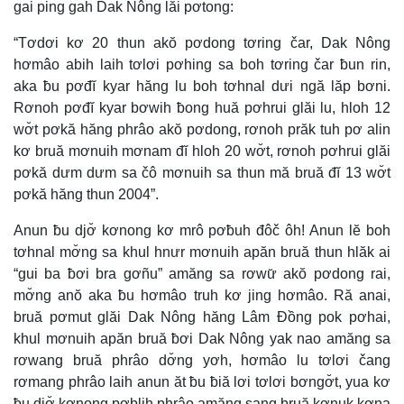
gai ping gah Dak Nông lăi pơtong:
“Tơdơi kơ 20 thun akŏ pơdong tơring čar, Dak Nông
hơmâo abih laih tơlơi pơhing sa boh tơring čar ƀun rin,
aka ƀu pơđĭ kyar hăng lu boh tơhnal dưi ngă lăp bơni.
Rơnoh pơđĭ kyar bơwih ƀong huă pơhrui glăi lu, hloh 12
wơ̆t pơkă hăng phrâo akŏ pơdong, rơnoh prăk tuh pơ alin
kơ bruă mơnuih mơnam đĭ hloh 20 wơ̆t, rơnoh pơhrui glăi
pơkă dưm dưm sa čô mơnuih sa thun mă bruă đĭ 13 wơ̆t
pơkă hăng thun 2004”.
Anun ƀu djơ̆ kơnong kơ mrô pơƀuh đôč ôh! Anun lĕ boh
tơhnal mơ̆ng sa khul hnưr mơnuih apăn bruă thun hlăk ai
“gui ba ƀơi bra gơñu” amăng sa rơwư̆ akŏ pơdong rai,
mơ̆ng anŏ aka ƀu hơmâo truh kơ jing hơmâo. Ră anai,
bruă pơmut glăi Dak Nông hăng Lâm Đồng pok pơhai,
khul mơnuih apăn bruă ƀơi Dak Nông yak nao amăng sa
rơwang bruă phrâo dơ̆ng yơh, hơmâo lu tơlơi čang
rơmang phrâo laih anun ăt ƀu ƀiă lơi tơlơi bơngơ̆t, yua kơ
ƀu djơ̆ kơnong pơblih phrâo amăng sang bruă kơnuk kơna