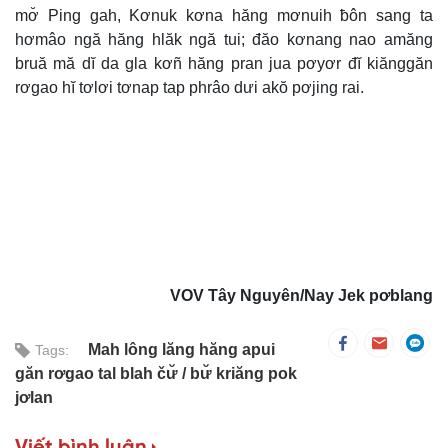
mơ̆ Ping gah, Kơnuk kơna hăng mơnuih ƀôn sang ta
hơmâo ngă hăng hlăk ngă tui; đăo kơnang nao amăng
bruă mă dĭ da gla kơñ hăng pran jua pơyơr đĭ kiănggăn
rơgao hĭ tơlơi tơnap tap phrâo dưi akŏ pơjing rai.
VOV Tây Nguyên/Nay Jek pơblang
Mah lông lăng hăng apui
Tags:
găn rơgao tal blah čư̆
bư̆ kriăng pok
jơlan
Viết bình luận