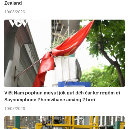
Zealand
10/08/2026
Việt Nam pơphun mơyut jôk gưl dêh čar kơ rơgŏm ơi
Saysomphone Phomvihane amăng 2 hrơi
10/08/2026