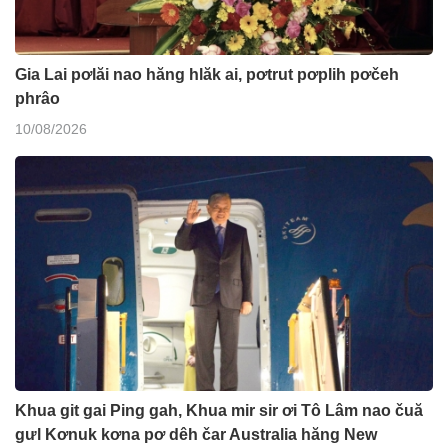
Gia Lai pơlăi nao hăng hlăk ai, pơtrut pơplih pơčeh
phrâo
10/08/2026
Khua git gai Ping gah, Khua mir sir ơi Tô Lâm nao čuă
gưl Kơnuk kơna pơ dêh čar Australia hăng New