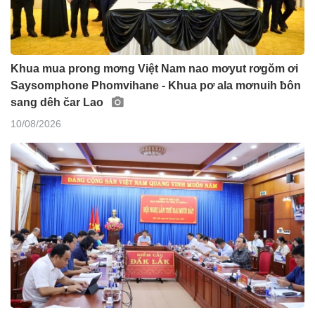
Khua mua prong mơng Việt Nam nao mơyut rơgŏm ơi
Saysomphone Phomvihane - Khua pơ ala mơnuih ƀôn
sang dêh čar Lao
10/08/2026