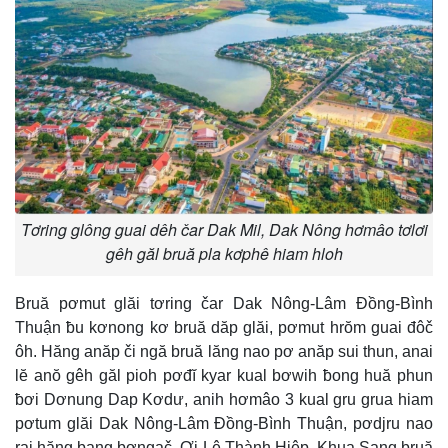
Tơring glông guai dêh čar Dak Mil, Dak Nông hơmâo tơlơi
gêh găl bruă pla kơphê hiam hloh
Bruă pơmut glăi tơring čar Dak Nông-Lâm Đồng-Bình
Thuận ƀu kơnong kơ bruă dăp glăi, pơmut hrŏm guai đôč
ôh. Hăng anăp či ngă bruă lăng nao pơ anăp sui thun, anai
lĕ anŏ gêh găl pioh pơđĭ kyar kual bơwih ƀong huă phun
ƀơi Dơnung Dap Kơdư, anih hơmâo 3 kual gru grua hiam
pơtum glăi Dak Nông-Lâm Đồng-Bình Thuận, pơdjru nao
rai hăng bang bơngač. Ơi Lê Thành Hiệp, Khua Sang bruă