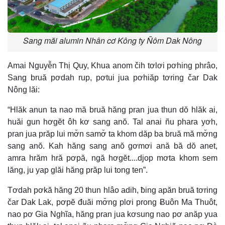
Sang măi alumin Nhân cơ Kông ty Ñôm Dak Nông
Amai Nguyễn Thị Quy, Khua anom čih tơlơi pơhing phrâo,
Sang bruă pơdah rup, pơtui jua pơhiăp tơring čar Dak
Nông lăi:
“Hlăk anun ta nao mă bruă hăng pran jua thun dŏ hlăk ai,
huăi gun hơgĕt ôh kơ sang anŏ. Tal anai ñu phara yơh,
pran jua prăp lui mơ̆n samơ̆ ta khom dăp ba bruă mă mơ̆ng
sang anŏ. Kah hăng sang anŏ gơmơi ană bă dŏ anet,
amra hrăm hră pơpă, ngă hơgĕt....djop mơta khom sem
lăng, ju yap glăi hăng prăp lui tong ten”.
Tơdah pơkă hăng 20 thun hlâo adih, ƀing apăn bruă tơring
čar Dak Lak, pơpĕ đuăi mơ̆ng plơi prong Ƀuôn Ma Thuôt,
nao pơ Gia Nghĩa, hăng pran jua kơsung nao pơ anăp yua