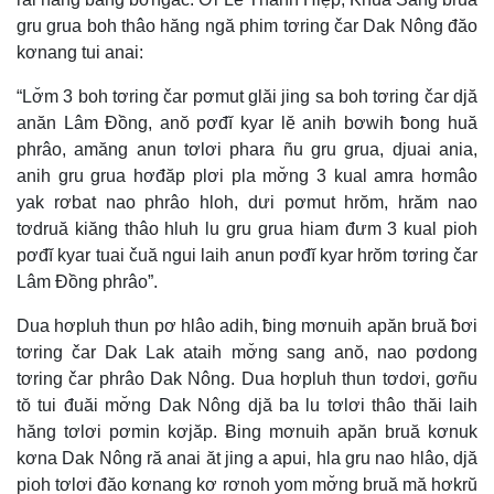
gru grua boh thâo hăng ngă phim tơring čar Dak Nông đăo
kơnang tui anai:
“Lơ̆m 3 boh tơring čar pơmut glăi jing sa boh tơring čar djă
anăn Lâm Đồng, anŏ pơđĭ kyar lĕ anih bơwih ƀong huă
phrâo, amăng anun tơlơi phara ñu gru grua, djuai ania,
anih gru grua hơđăp plơi pla mơ̆ng 3 kual amra hơmâo
yak rơbat nao phrâo hloh, dưi pơmut hrŏm, hrăm nao
tơdruă kiăng thâo hluh lu gru grua hiam đưm 3 kual pioh
pơđĭ kyar tuai čuă ngui laih anun pơđĭ kyar hrŏm tơring čar
Lâm Đồng phrâo”.
Dua hơpluh thun pơ hlâo adih, ƀing mơnuih apăn bruă ƀơi
tơring čar Dak Lak ataih mơ̆ng sang anŏ, nao pơdong
tơring čar phrâo Dak Nông. Dua hơpluh thun tơdơi, gơñu
tŏ tui đuăi mơ̆ng Dak Nông djă ba lu tơlơi thâo thăi laih
hăng tơlơi pơmin kơjăp. Ƀing mơnuih apăn bruă kơnuk
kơna Dak Nông ră anai ăt jing a apui, hla gru nao hlâo, djă
pioh tơlơi đăo kơnang kơ rơnoh yom mơ̆ng bruă mă hơkrŭ