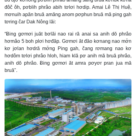
đôč ôh, pơblih phrâo abih tơlơi hơdip. Amai Lê Thị Huệ,
mơnuih apăn bruă amăng anom pơphun bruă mă ping gah
tơring čar Dak Nông lăi:
“Ƀing gơmơi juăt bơlăi nao rai ră anai sa anih dŏ phrâo
hơmâo 5 boh plơi hơđăp. Gơmơi ăt đăo kơnang nao mơ̆n
kơ jơlan hơdră mơ̆ng Ping gah, čang rơmang nao kơ
hơdôm tơlơi phrâo hloh, hiam klă pơ anih mă bruă phrâo,
anih dŏ phrâo. Ƀing gơmơi ăt amra pơyơr pran jua mă
bruă".