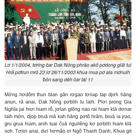
Lơ 1/1/2004, tơring čar Dak Nông phrâo akŏ pơdong glăi tui
Hră pơtrun mrô 23 lơ 26/11/2003 khua mua pơ ala mơnuih
ƀôn sang dêh čar tal 11
Mơ̆ng hơdôm thun blan găn rơgao tơnap tap djơh hăng
anun, ră anai, Dak Nông pơblih lu laih. Plơi prong Gia
Nghĩa jai hrơi hiam rô̆, jơlan glông nao rai hiam klă dơnar
laih mơ̆n, djop bruă mă kah hăng pơtô hrăm, bruă ia jrao,
gru grua hiam, anih tuai čuă nguilêng kơ pơblih hiam klă
soh. Tơlơi anai, dưi hơmâo ơi Ngô Thanh Danh, Khua git