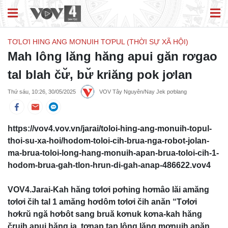
TƠLƠI HING ANG MƠNUIH TƠPUL (THỜI SỰ XÃ HỘI)
Mah lông lăng hăng apui găn rơgao
tal blah čư̆, bư̆ kriăng pok jơlan
Thứ sáu, 10:26, 30/05/2025
VOV Tây Nguyên/Nay Jek pơblang
https://vov4.vov.vn/jarai/toloi-hing-ang-monuih-topul-
thoi-su-xa-hoi/hodom-toloi-cih-brua-nga-robot-jolan-
ma-brua-toloi-long-hang-monuih-apan-brua-toloi-cih-1-
hodom-brua-gah-tlon-hrun-di-gah-anap-486622.vov4
VOV4.Jarai-Kah hăng tơlơi pơhing hơmâo lăi amăng
tơlơi čih tal 1 amăng hơdôm tơlơi čih anăn “Tơlơi
hơkrŭ ngă hơbôt sang bruă kơnuk kơna-kah hăng
čruih apui hăng ia, tơnap tap lông lăng mơnuih apăn