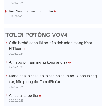
13/07/2024
V
Việt Nam ngời sáng tương lai
11/07/2024
i
d
TƠLƠI PƠTŎNG VOV4
e
Črăn hơdră adoh lăi pơthâo đok adoh mơ̆ng Ksor
H'Tluen
o
05/03/2024
Anih pơtô hrăm mơng kông ang să
27/02/2024
Mông ngă lơphet jao tơhan pơphun ƀơi 7 boh tơring
čar, ƀôn prong đơ đam dêh čar
27/02/2024
Anit glăi ta pô tha
16/10/2023