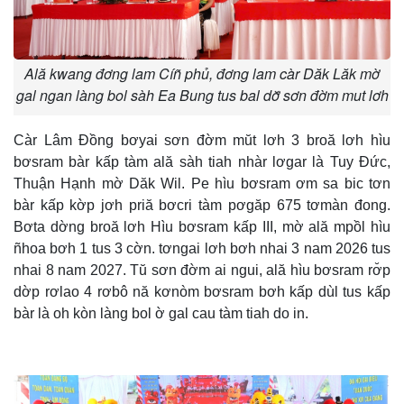
Ală kwang đơng lam Cíñ phủ, đơng lam càr Dăk Lăk mờ
gal ngan làng bol sàh Ea Bung tus bal dơ̆ sơn đờm mut lơh
Càr Lâm Đồng bơyai sơn đờm mŭt lơh 3 broă lơh hìu
bơsram bàr kấp tàm ală sàh tiah nhàr lơgar là Tuy Đức,
Thuận Hạnh mờ Dăk Wil. Pe hìu bơsram ơm sa bic tơn
bàr kấp kờp jơh priă bơcri tàm pơgăp 675 tơmàn đong.
Bơta dờng broă lơh Hìu bơsram kấp III, mờ ală mpồl hìu
ñhoa bơh 1 tus 3 cờn. tơngai lơh bơh nhai 3 nam 2026 tus
nhai 8 nam 2027. Tŭ sơn đờm ai ngui, ală hìu bơsram rơ̆p
dờp rơlao 4 rơbô nă kơnòm bơsram bơh kấp dùl tus kấp
bàr là oh kòn làng bol ờ gal cau tàm tiah do in.