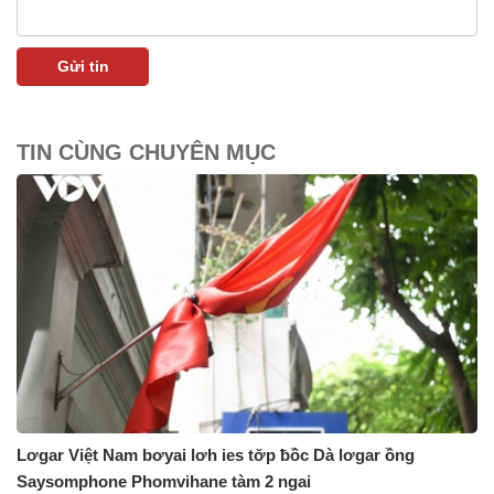
TIN CÙNG CHUYÊN MỤC
Lơgar Việt Nam bơyai lơh ies tơ̆p ƀồc Dà lơgar ồng
Saysomphone Phomvihane tàm 2 ngai