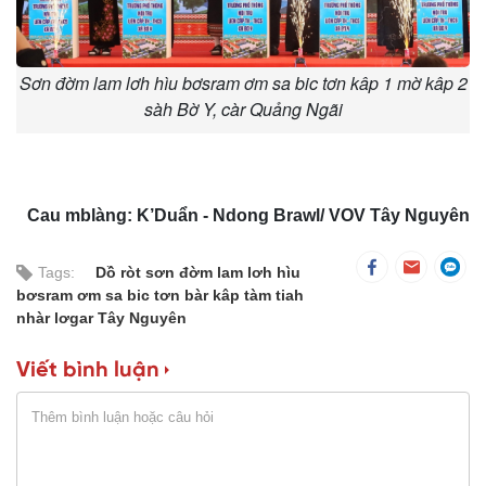
Sơn đờm lam lơh hìu bơsram ơm sa bic tơn kâp 1 mờ kâp 2
sàh Bờ Y, càr Quảng Ngãi
Cau mblàng: K’Duẩn - Ndong Brawl/ VOV Tây Nguyên
Tags:
Dồ ròt sơn đờm lam lơh hìu
bơsram ơm sa bic tơn bàr kâp tàm tiah
nhàr lơgar Tây Nguyên
Viết bình luận