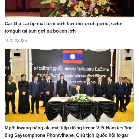
Càr Gia Lai tìp mat tơm bơh bơr mờ ơruh pơnu, sơlơ
tơnguh tai tam gơl pa bơceh lơh
10/08/2026
Mpồl kwang bàng ala măt kấp dờng lơgar Việt Nam ies ƀồc
ồng Saysomphone Phomvihane, Chủ tịch Quốc hội lơgar