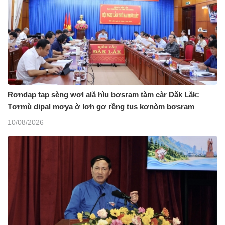
Rơndap tap sèng wơl ală hìu bơsram tàm càr Dăk Lăk:
Tơrmù dipal mơya ờ lơh gơ rềng tus kơnòm bơsram
10/08/2026