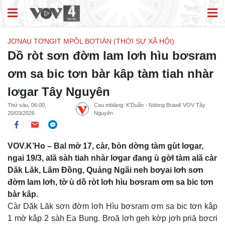
JƠNAU TƠNGIT MPỒL BƠTIÀN (THỜI SỰ XÃ HỘI)
Dồ ròt sơn đờm lam lơh hìu bơsram
ơm sa bic tơn bàr kâp tàm tiah nhàr
lơgar Tây Nguyên
Thứ sáu, 06:00,
Cau mblàng: K’Duẩn - Ndong Brawl/ VOV Tây
20/03/2026
Nguyên
VOV.K’Ho – Bal mờ 17, càr, ƀòn dờng tàm gùt lơgar,
ngai 19/3, ală sàh tiah nhàr lơgar đang ù gờl tàm ală càr
Dăk Lăk, Lâm Đồng, Quảng Ngãi neh bơyai lơh sơn
đờm lam lơh, tờ ù dồ ròt lơh hìu bơsram ơm sa bic tơn
bàr kâp.
Càr Dăk Lăk sơn đờm lơh Hìu bơsram ơm sa bic tơn kâp
1 mờ kâp 2 sàh Ea Bung. Broă lơh geh kờp jơh priă bơcri