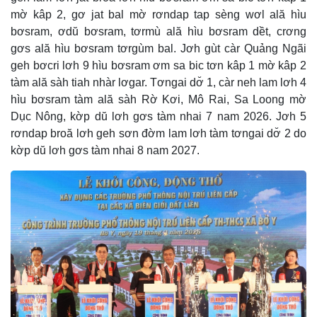
mờ kâp 2, gơ jat bal mờ rơndap tap sèng wơl ală hìu
bơsram, ơdŭ bơsram, tơrmù ală hìu bơsram dềt, crơng
gơs ală hìu bơsram tơrgùm bal. Jơh gùt càr Quảng Ngãi
geh bơcri lơh 9 hìu bơsram ơm sa bic tơn kâp 1 mờ kâp 2
tàm ală sàh tiah nhàr lơgar. Tơngai dơ̆ 1, càr neh lam lơh 4
hìu bơsram tàm ală sàh Rờ Kơi, Mô Rai, Sa Loong mờ
Dục Nông, kờp dŭ lơh gơs tàm nhai 7 nam 2026. Jơh 5
rơndap broă lơh geh sơn đờm lam lơh tàm tơngai dơ̆ 2 do
kờp dŭ lơh gơs tàm nhai 8 nam 2027.