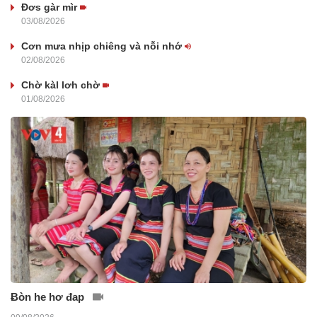
Đơs gàr mìr
03/08/2026
Cơn mưa nhịp chiêng và nỗi nhớ
02/08/2026
Chờ kàl lơh chờ
01/08/2026
Ƀòn he hơ đap