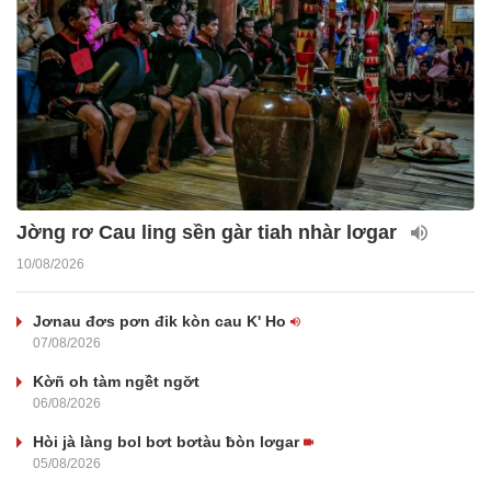
Jờng rơ Cau ling sền gàr tiah nhàr lơgar
10/08/2026
Jơnau đơs pơn đik kòn cau K' Ho
07/08/2026
Kờñ oh tàm ngềt ngơ̆t
06/08/2026
Hòi jà làng bol bơt bơtàu ƀòn lơgar
05/08/2026