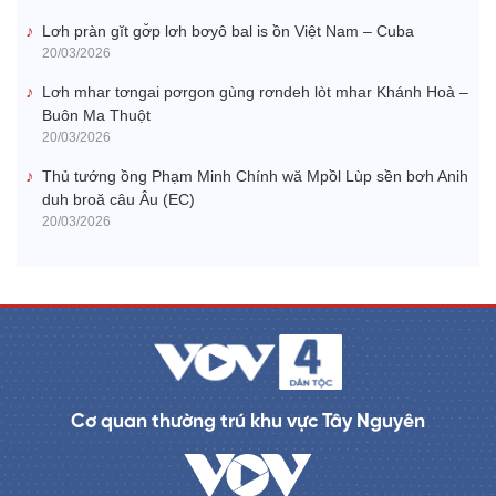
Lơh pràn gĭt gơ̆p lơh bơyô bal is ồn Việt Nam – Cuba
20/03/2026
Lơh mhar tơngai pơrgon gùng rơndeh lòt mhar Khánh Hoà –
Buôn Ma Thuột
20/03/2026
Thủ tướng ồng Phạm Minh Chính wă Mpồl Lùp sền bơh Anih
duh broă câu Âu (EC)
20/03/2026
Cơ quan thường trú khu vực Tây Nguyên