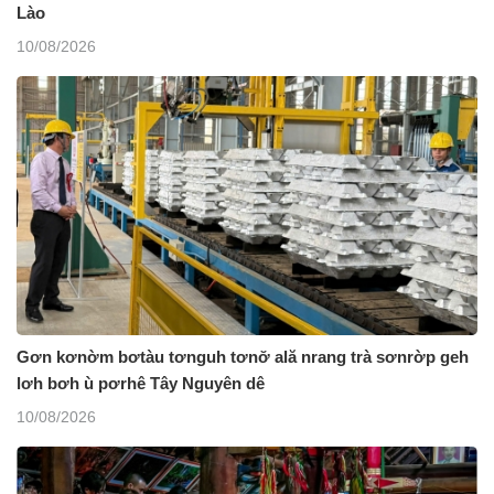
Lào
10/08/2026
Gơn kơnờm bơtàu tơnguh tơnơ̆ ală nrang trà sơnrờp geh
lơh bơh ù pơrhê Tây Nguyên dê
10/08/2026