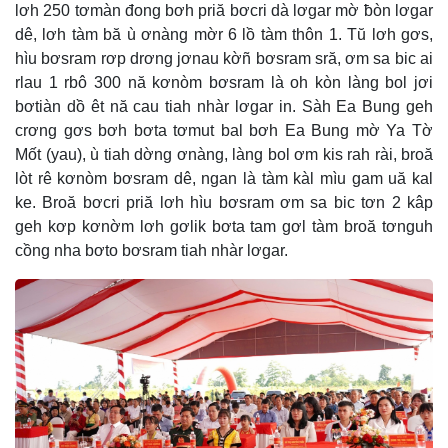
lơh 250 tơmàn đong bơh priă bơcri dà lơgar mờ ƀòn lơgar
dê, lơh tàm bă ù ơnàng mờr 6 lồ tàm thôn 1. Tŭ lơh gơs,
hìu bơsram rơp drơng jơnau kờñ bơsram sră, ơm sa bic ai
rlau 1 rbô 300 nă kơnòm bơsram là oh kòn làng bol jơi
bơtiàn dồ êt nă cau tiah nhàr lơgar in. Sàh Ea Bung geh
crơng gơs bơh bơta tơmut bal bơh Ea Bung mờ Ya Tờ
Mốt (yau), ù tiah dờng ơnàng, làng bol ơm kis rah rài, broă
lòt rê kơnòm bơsram dê, ngan là tàm kàl mìu gam uă kal
ke. Broă bơcri priă lơh hìu bơsram ơm sa bic tơn 2 kâp
geh kơp kơnờm lơh gơlik bơta tam gơl tàm broă tơnguh
cồng nha bơto bơsram tiah nhàr lơgar.