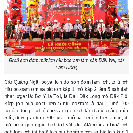
Broă sơn đờm mŭt lơh hìu bơsram tàm sàh Dăk Wil, càr
Lâm Đồng
Càr Quảng Ngãi bơyai lơh dơ̆ sơn đờm lam lơh, tờ ù lơh
Hìu bơsram ơm sa bic tơn kâp 1 mờ kâp 2 tàm 5 sàh tiah
nhàr lơgar là: Bờ Y, Ia Tơi, Ia Đal, Đăk Long mờ Đăk Plô.
Kờp jơh priă bơcri lơh 5 hìu bơsram là rlau 1 rbô 100
tơmàn đong. Tơl hìu bơsram geh lơh tàm bă ù ơnàng mờr
5 lồ, drơng ai bơh 700 tus 1 rbô nă kơnòm bơsram in, di
mờ bơta geh ngan bơh tơl sàh dê. Ală rơndap broă lơh
geh lam lơh jat broă lơh hìu bơsram ơm sa bic tơn kâp 1