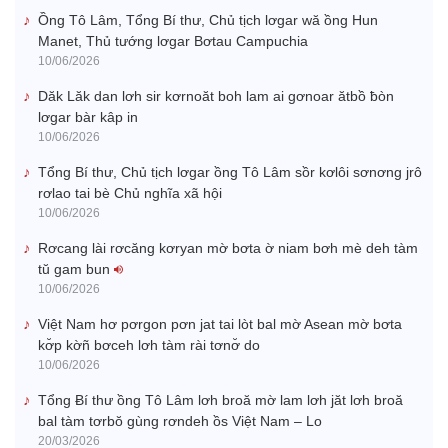
Ồng Tô Lâm, Tổng Bí thư, Chủ tịch lơgar wă ồng Hun
Manet, Thủ tướng lơgar Bơtau Campuchia
10/06/2026
Dăk Lăk dan lơh sir kơrnoăt boh lam ai gơnoar ătbồ ƀòn
lơgar bàr kâp in
10/06/2026
Tổng Bí thư, Chủ tịch lơgar ồng Tô Lâm sồr kơlôi sơnơng jrô
rơlao tai bè Chủ nghĩa xã hội
10/06/2026
Rơcang lài rơcăng kơryan mờ bơta ờ niam bơh mè deh tàm
tŭ gam bun
10/06/2026
Việt Nam hơ pơrgon pơn jat tai lòt bal mờ Asean mờ bơta
kơ̆p kờñ bơceh lơh tàm rài tơnơ̆ do
10/06/2026
Tổng Ƀí thư ồng Tô Lâm lơh broă mờ lam lơh jăt lơh broă
bal tàm tơrbŏ gùng rơndeh ồs Việt Nam – Lo
20/03/2026