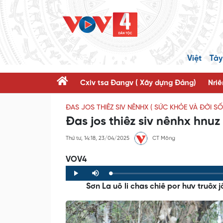
Việt
Tày
Cxiv tsa Đangv ( Xây dựng Đảng)
Nriê
ĐAS JOS THIÊZ SIV NÊNHX ( SỨC KHỎE VÀ ĐỜI S
Đas jos thiêz siv nênhx hnu
Thứ tư, 14:18, 23/04/2025
CT Mông
VOV4
Loaded
:
Progress
:
Play
Mute
0%
0%
Sơn La uô li chas chiê por hưv truôx j