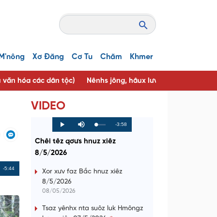
M'nông
Xơ Đăng
Cơ Tu
Chăm
Khmer
u văn hóa các dân tộc)
Nênhs jông, hâux lưv jông ( Người tốt, 
VIDEO
R
-3:58
L
P
P
M
o
r
l
u
a
o
a
t
e
Chêi têz qơưs hnuz xiêz
d
g
y
e
e
r
d
e
8/5/2026
m
:
s
0
s
%
:
a
Remaining
-5:44
0
Xor xưv faz Bắc hnuz xiêz
%
8/5/2026
i
Time
08/05/2026
n
Tsaz yênhx nta suôz luk Hmôngz
i