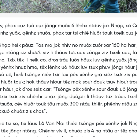
v, phax cuz tuô cuz jôngr muôx 6 lênhx ntơưv jok Nhạp, xã C
nhz yuôx, qênhz shuôs, phax tar tsi chiê hluôr tơưk txeik cuz j
 Nhạp heik pâuz: Tas nro jok nhiv no muôx zuôr xar 160 ha har 
ntông siz shơưk viv li thâuv tưs cux zôngx ziv txeik cuz, la
no. Txix têx li heik co, đros trâu luôs hâux lưv qênhz yuôx jông
yênhx hnuz hmo, têx lênhx uô hâux lưv tsưx phưv jôngr hâur j
ô cê, heik tsôngv niêv txir lax pêx xênhv gra siêz tsưr ziv p
a hluôr tơưk; hok thâuv hlơưr têz mak sơưr đơưk tsuv hlơưr trơ
r hâur jok đros seiz car: “Tsôngv pêx xênhv sơưr đơưk uô jôn
txix tsưr ziv chênhr phax jông đuô,pir li thâuv tưz trâus txei
 tsuôs, cêv hluôr tơưk tâu muôx 300 ntâu thiêr, phênhv ntâu z
cxuô chuôz zis chos”.
ê tsi so, tix lâus Lò Văn Mai thiêz tsôngv pêx xênhv jok Nh
têx jôngr ntông. Chênhr viv li, chuôz zis 4 ha ntâu ar têz ch