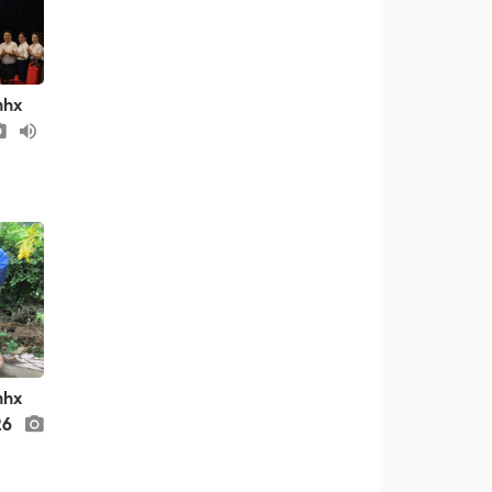
nhx
nhx
26