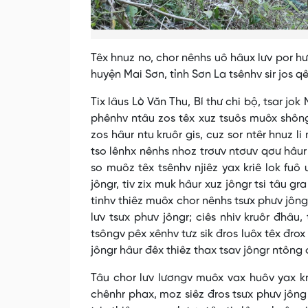
Têx hnuz no, chor nênhs uô hâux lưv por hư
huyện Mai Sơn, tỉnh Sơn La tsênhv sir jos qê
Tix lâus Lò Văn Thu, Bí thư chi bộ, tsar jok
phênhv ntâu zos têx xuz tsuôs muôx shôngz 
zos hâur ntu kruôr gis, cuz sor ntêr hnuz li 
tso lênhx nênhs nhoz trơưv ntơưv qơư hâur 
so muôz têx tsênhv njiêz yax kriê lok fuô u
jôngr, tiv zix muk hâur xuz jôngr tsi tâu gr
tinhv thiêz muôx chor nênhs tsưx phưv jông
lưv tsưx phưv jôngr; ciês nhiv kruôr đhâu, 
tsôngv pêx xênhv tưz sik đros luôx têx đrox
jôngr hâur đêx thiêz thax tsav jôngr ntông 
Tâu chor lưv lươngv muôx vax huôv yax kri
chênhr phax, moz siêz đros tsưx phưv jông 