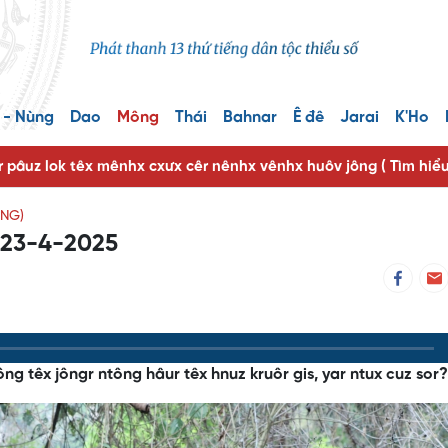
 - Nùng
Dao
Mông
Thái
Bahnar
Ê đê
Jarai
K'Ho
r pâuz lok têx mênhx cxưx cêr nênhx vênhx huôv jông ( Tìm hiể
ỐNG)
z 23-4-2025
ông têx jôngr ntông hâur têx hnuz kruôr gis, yar ntux cuz sor?