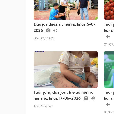
Đas jos thiêz siv nênhx hnuz 5-8-
Tuôr 
2026
hur s
05/08/2026
01/07
Tuôr jông đas jos chiê uô nênhx
Tuôr 
hur siêz hnuz 17-06-2026
hur s
17/06/2026
10/06