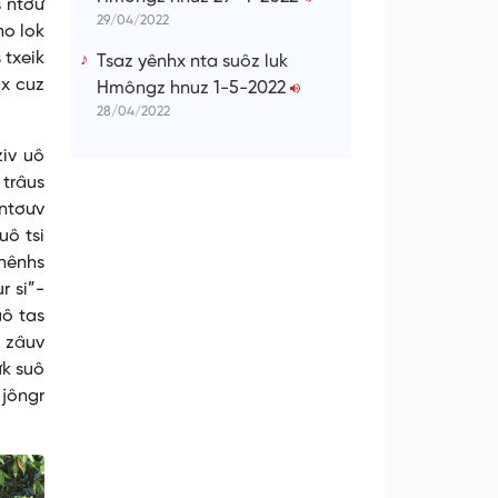
s ntơư
29/04/2022
no lok
 txeik
Tsaz yênhx nta suôz luk
ax cuz
Hmôngz hnuz 1-5-2022
28/04/2022
ziv uô
 trâus
 ntơưv
uô tsi
 nênhs
r si”-
uô tas
u zâuv
ưk suô
 jôngr