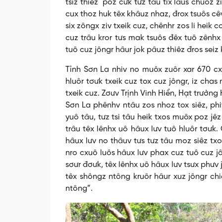
tsiz thiêz poz cưk tưz tâu tix lâus chuôz zis
cux thoz huk têx khâuz nhaz, đrox tsuôs cêv 
six zôngx ziv txeik cuz, chênhr zos li heik 
cuz trâu kror tưs mak tsuôs đêx tuô zênhx
tuô cuz jôngr hâur jok pâuz thiêz đros seiz 
Tỉnh Sơn La nhiv no muôx zuôr xar 670 cxê
hluôr tơưk txeik cuz tox cuz jôngr, iz chas 
txeik cuz. Zơưv Trịnh Vinh Hiển, Hạt trưởn
Sơn La phênhv ntâu zos nhoz tox siêz, phiv
yuô tâu, tưz tsi tâu heik txos muôx poz jê
trâu têx lênhx uô hâux lưv tuô hluôr tơưk.
hâux lưv no thâuv tưs tưz tâu moz siêz txo
nro cxuô luôs hâux lưv phax cuz tuô cuz jôn
sơưr đơưk, têx lênhx uô hâux lưv tsưx phưv j
têx shôngz ntông kruôr hâur xuz jôngr chi
ntông”.