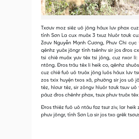
Txơưv moz siêz uô jông hâux lưv phax cuz tu
tỉnh Sơn La cux muôx 3 txuz hluôr tơưk c
Zơưv Nguyễn Mạnh Cương, Phưv Chi cục ts
qênhz yuôx jôngr tỉnh tsênhv sir jos đros c
tsi chiê muôx yưv têx tsi jông, cuz nxor li
ntông. Đros trâu têx li heik co, qênhz shuô
cuz chiê fuô uô truôx jông luôs hâux lưv ts
zos txix huyện txos xã, phường sir jos uô j
têz, hlơưr têz, sir zôngv hluôr tơưk tsuv uô
pâuz đros chênhr phax, tsưx phưv truôx têx 
Đros thiêz fuô uô ntâu faz tsưr ziv, lar heik
phưv jôngr, tỉnh Sơn La sir jos txo grêk tsơư