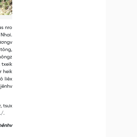
as nro
 Nhai.
ươngv
ntông,
shôngz
 txeik
r heik
ô liêx
 jênhv
, tsưx
./.
nhênhv