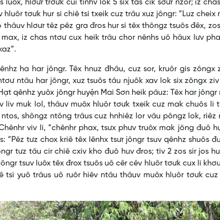
 luôx, hlơưr trơưk cui tinhv lok 5 six tas cik sơưr nzor; iz cha
hluôr tơưk hur si chiê tsi txeik cuz trâu xuz jôngr: “Luz cheix 
co thâuv hlơưr têz pêz gra đros hur si têx thôngz tsuôs đêx, zos
 max, iz chas ntơư cux heik trâu chor nênhs uô hâux lưv ph
kaz”.
nhz ha har jôngr. Têx hnuz đhâu, cuz sor, kruôr gis zôngx 
ntơư ntâu har jôngr, xuz tsuôs tâu njuôk xav lok six zôngx ziv
g Hạt qênhz yuôx jôngr huyện Mai Sơn heik pâuz: Têx har jôngr
 liv muk lol, thâuv muôx hluôr tơưk txeik cuz mak chuôs li t
z ntos, shôngz ntông trâus cuz hnhiêz lor vâu pôngz lok, riêz
 Chênhr viv li, “chênhr phax, tsưx phưv truôx mak jông đuô hu
s: “Pêz tưz chox kriê têx lênhx tsưr jôngr tsuv qênhz shuôs đ
gr tưz tâu cir chiê cxiv kho đuô huv đros; tiv 2 zos sir jos h
ôngr tsuv luôx têx đrox tsuôs uô cêr cêv hluôr tơưk cux li khơ
ê tsi yuô trâus uô ruôr hiêv ntâu thâuv muôx hluôr tơưk cuz