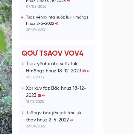
hnuz xiêz 07/5/2026
n
07/05/2026
g
Tsaz yênhx nta suôz luk Hmôngz
hnuz 2-5-2022
T
29/04/2022
i
m
e
QƠƯ TSAOV VOV4
Tsaz yênhx nta suôz luk
Hmôngz hnuz 18-12-2023
18/12/2023
Xor xưv faz Bắc hnuz 18-12-
2023
18/12/2023
Tsôngv box jêx jok têx luk
thav hnuz 2-5-2022
29/04/2022