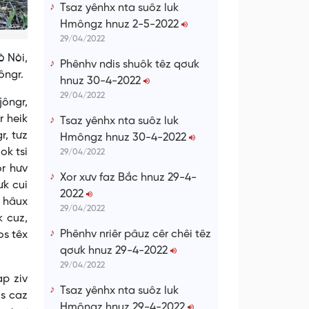
Tsaz yênhx nta suôz luk
Hmôngz hnuz 2-5-2022
29/04/2022
ò Nòi,
Phênhv ndis shuôk têz qơưk
ôngr.
hnuz 30-4-2022
29/04/2022
jôngr,
r heik
Tsaz yênhx nta suôz luk
r, tưz
Hmôngz hnuz 30-4-2022
ok tsi
29/04/2022
or hưv
Xor xưv faz Bắc hnuz 29-4-
ưk cui
2022
g hâux
29/04/2022
k cuz,
Phênhv nriêr pâuz cêr chêi têz
os têx
qơưk hnuz 29-4-2022
29/04/2022
ạp ziv
Tsaz yênhx nta suôz luk
os caz
Hmôngz hnuz 29-4-2022