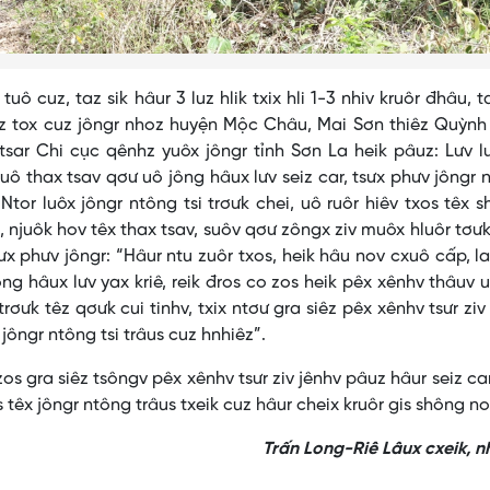
ô cuz, taz sik hâur 3 luz hlik txix hli 1-3 nhiv kruôr đhâu, t
uz tox cuz jôngr nhoz huyện Mộc Châu, Mai Sơn thiêz Quỳnh
ar Chi cục qênhz yuôx jôngr tỉnh Sơn La heik pâuz: Lưv l
xuô thax tsav qơư uô jông hâux lưv seiz car, tsưx phưv jôngr 
: Ntor luôx jôngr ntông tsi trơưk chei, uô ruôr hiêv txos têx 
s, njuôk hov têx thax tsav, suôv qơư zôngx ziv muôx hluôr tơưk
ưx phưv jôngr: “Hâur ntu zuôr txos, heik hâu nov cxuô cấp, la
ông hâux lưv yax kriê, reik đros co zos heik pêx xênhv thâuv u
 trơưk têz qơưk cui tinhv, txix ntơư gra siêz pêx xênhv tsưr ziv
jôngr ntông tsi trâus cuz hnhiêz”.
 zos gra siêz tsôngv pêx xênhv tsưr ziv jênhv pâuz hâur seiz car
s têx jôngr ntông trâus txeik cuz hâur cheix kruôr gis shông no
Trấn Long-Riê Lâux cxeik, 