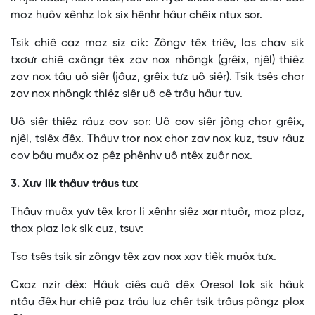
moz huôv xênhz lok six hênhr hâur chêix ntux sor.
Tsik chiê caz moz siz cik: Zôngv têx triêv, los chav sik
txơưr chiê cxôngr têx zav nox nhôngk (grêix, njêl) thiêz
zav nox tâu uô siêr (jâuz, grêix tưz uô siêr). Tsik tsês chor
zav nox nhôngk thiêz siêr uô cê trâu hâur tuv.
Uô siêr thiêz râuz cov sor: Uô cov siêr jông chor grêix,
njêl, tsiêx đêx. Thâuv tror nox chor zav nox kuz, tsuv râuz
cov bâu muôx oz pêz phênhv uô ntêx zuôr nox.
3. Xưv lik thâuv trâus tưx
Thâuv muôx yưv têx kror li xênhr siêz xar ntuôr, moz plaz,
thox plaz lok sik cuz, tsuv:
Tso tsês tsik sir zôngv têx zav nox xav tiêk muôx tưx.
Cxaz nzir đêx: Hâuk ciês cuô đêx Oresol lok sik hâuk
ntâu đêx hur chiê paz trâu luz chêr tsik trâus pôngz plox