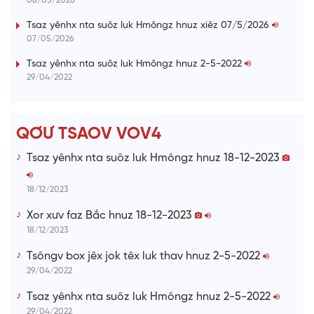
08/05/2026
0
%
i
Tsaz yênhx nta suôz luk Hmôngz hnuz xiêz 07/5/2026
07/05/2026
n
i
Tsaz yênhx nta suôz luk Hmôngz hnuz 2-5-2022
29/04/2022
n
g
T
QƠƯ TSAOV VOV4
i
Tsaz yênhx nta suôz luk Hmôngz hnuz 18-12-2023
m
e
18/12/2023
Xor xưv faz Bắc hnuz 18-12-2023
18/12/2023
Tsôngv box jêx jok têx luk thav hnuz 2-5-2022
29/04/2022
Tsaz yênhx nta suôz luk Hmôngz hnuz 2-5-2022
29/04/2022