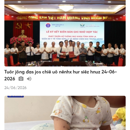
Tuôr jông đas jos chiê uô nênhx hur siêz hnuz 24-06-
2026
24/06/2026