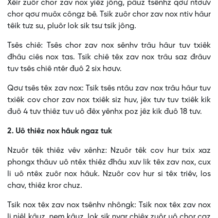
Xêir zuôr chor zav nox yiêz jông, pâuz tsênhz qơư ntơưv
chor qơư muôx côngz bê. Tsik zuôr chor zav nox ntiv hâur
têik tưz su, pluôr lok sik tsư tsik jông.
Tsês chiê: Tsês chor zav nox sênhv trâu hâur tuv txiêk
đhâu ciês nox tas. Tsik chiê têx zav nox trâu saz đrâuv
tuv tsês chiê ntêr đuô 2 six hơưv.
Qơư tsês têx zav nox: Tsik tsês ntâu zav nox trâu hâur tuv
txiêk cov chor zav nox txiêk siz huv, jêx tưv tuv txiêk kik
đuô 4 tưv thiêz tuv uô đêx yênhx poz jêz kik đuô 18 tưv.
2. Uô thiêz nox hâuk ngaz tuk
Nzuôr têk thiêz vêv xênhz: Nzuôr têk cov hur txix xaz
phongx thâuv uô ntêx thiêz đhâu xưv lik têx zav nox, cux
li uô ntêx zuôr nox hâuk. Nzuôr cov hur si têx triêv, los
chav, thiêz kror chuz.
Tsik nox têx zav nox tsênhv nhôngk: Tsik nox têx zav nox
li njêl kâuz, nem kâuz, lok sik nyar chiêx zuôr uô chor caz