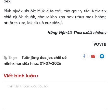
đêx.
Muk njuôk shuôk: Muk ciês trâu têx qơư y têr jê tiv zix
chiê njuôk shuôk, chơưv kho zos pov trâus moz hnhar,
ntuôr tsik so, lok sik uô cuz siêz./.
Hồng Việt-Lik Thox cxêik nhênhv
VOVTB
Tuôr jông đas jos chiê uô
Tags:
nênhx hur siêz hnuz 01-07-2026
Viết bình luận