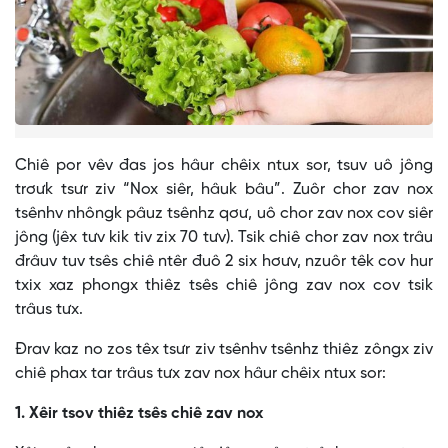
Chiê por vêv đas jos hâur chêix ntux sor, tsuv uô jông
trơưk tsưr ziv “Nox siêr, hâuk bâu”. Zuôr chor zav nox
tsênhv nhôngk pâuz tsênhz qơư, uô chor zav nox cov siêr
jông (jêx tưv kik tiv zix 70 tưv). Tsik chiê chor zav nox trâu
đrâuv tuv tsês chiê ntêr đuô 2 six hơưv, nzuôr têk cov hur
txix xaz phongx thiêz tsês chiê jông zav nox cov tsik
trâus tưx.
Đrav kaz no zos têx tsưr ziv tsênhv tsênhz thiêz zôngx ziv
chiê phax tar trâus tưx zav nox hâur chêix ntux sor:
1. Xêir tsov thiêz tsês chiê zav nox