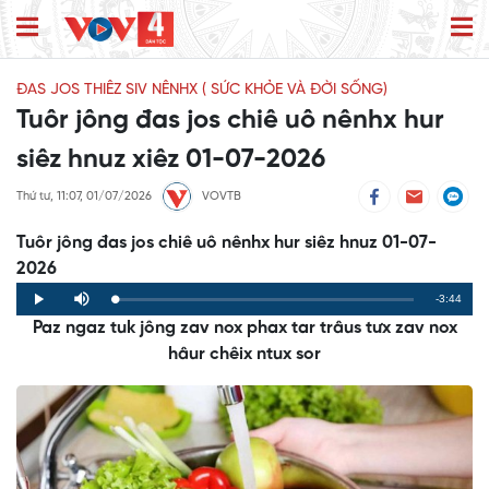
ĐAS JOS THIÊZ SIV NÊNHX ( SỨC KHỎE VÀ ĐỜI SỐNG)
Tuôr jông đas jos chiê uô nênhx hur
siêz hnuz xiêz 01-07-2026
Thứ tư, 11:07, 01/07/2026
VOVTB
Tuôr jông đas jos chiê uô nênhx hur siêz hnuz 01-07-
2026
Remaining
-3:44
Loaded
:
Progress
:
Play
Mute
0%
0%
Paz ngaz tuk jông zav nox phax tar trâus tưx zav nox
Time
hâur chêix ntux sor