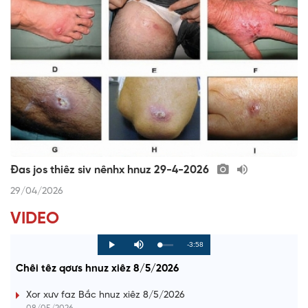
Đas jos thiêz siv nênhx hnuz 29-4-2026
29/04/2026
VIDEO
R
-3:58
L
P
P
M
o
r
l
u
a
o
a
t
e
Chêi têz qơưs hnuz xiêz 8/5/2026
d
g
y
e
e
r
d
e
m
:
s
Xor xưv faz Bắc hnuz xiêz 8/5/2026
0
s
%
:
a