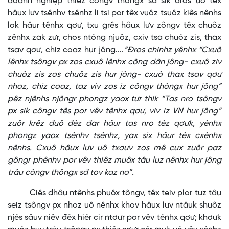
doanh nghiệp thiêz côngv thôngx sđ sik đros uô têx
hâux lưv tsênhv tsênhz li tsi por têx vuôz tsuôz kiês nênhs
lok hâur tênhx qơư, txu grês hâux lưv zôngv têx chuôz
zênhx zak zưr, chos ntông njuôz, cxiv tsa chuôz zis, thax
tsav qơư, chiz coaz hur jông....
“Đros chinhz yênhx “Cxuô
lênhx tsôngv px zos cxuô lênhx công dân jông- cxuô ziv
chuôz zis zos chuôz zis hur jông- cxuô thax tsav qơư
nhoz, chiz coaz, taz viv zos iz côngv thôngx hur jông”
pêz njênhs njôngr phongz yaox tưr thik “Tas nro tsôngv
px sik côngv tês por vêv tênhx qơư, viv iz VN hur jông”
zuôr krêz đuô đêz đar hâur tas nro têz qơưk, yênhx
phongz yaox tsênhv tsênhz, yax six hâur têx cxênhx
nênhs. Cxuô hâux lưv uô txơưv zos mê cux zuôr paz
gôngr phênhv por vêv thiêz muôx tâu luz nênhx hur jông
trâu côngv thôngx sđ tov kaz no”.
Ciês đhâu ntênhs phuôx tôngv, têx teiv plor tưz tâu
seiz tsôngv px nhoz uô nênhx khov hâux lưv ntâuk shuôz
njês sâuv niêv đêx hiêr cir ntơưr por vêv tênhx qơư; khơưk