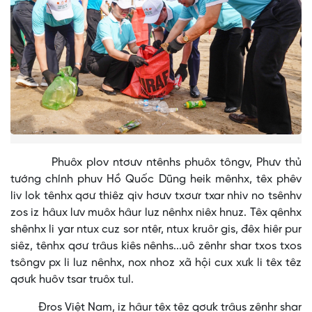
Phuôx plov ntơưv ntênhs phuôx tôngv, Phưv thủ
tướng chính phuv Hồ Quốc Dũng heik mênhx, têx phêv
liv lok tênhx qơư thiêz qiv hơưv txơưr txar nhiv no tsênhv
zos iz hâux lưv muôx hâur luz nênhx niêx hnuz. Têx qênhx
shênhx li yar ntux cuz sor ntêr, ntux kruôr gis, đêx hiêr pur
siêz, tênhx qơư trâus kiês nênhs...uô zênhr shar txos txos
tsôngv px li luz nênhx, nox nhoz xã hội cux xưk li têx têz
qơưk huôv tsar truôx tul.
Đros Việt Nam, iz hâur têx têz qơưk trâus zênhr shar