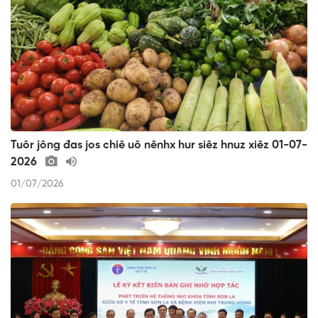
Tuôr jông đas jos chiê uô nênhx hur siêz hnuz xiêz 01-07-
2026
01/07/2026