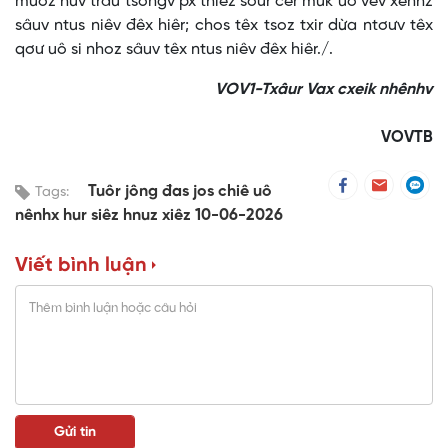
muôz huv trâu tsôngv px thiêz sơưr cêr muk uô vêv xênhz
sâuv ntus niêv đêx hiêr; chos têx tsoz txir dừa ntơưv têx
qơư uô si nhoz sâuv têx ntus niêv đêx hiêr./.
VOV1-Txâur Vax cxeik nhênhv
VOVTB
Tuôr jông đas jos chiê uô
Tags:
nênhx hur siêz hnuz xiêz 10-06-2026
Viết bình luận