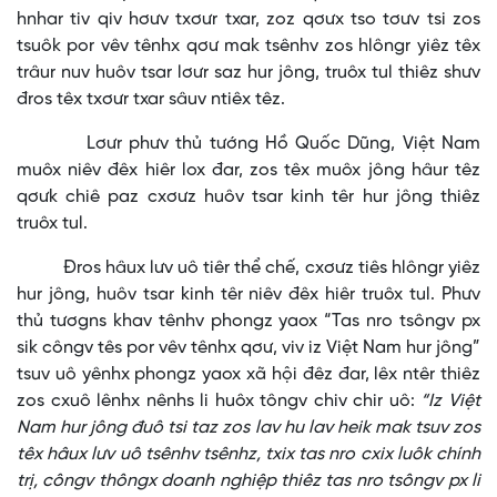
hnhar tiv qiv hơưv txơưr txar, zoz qơưx tso tơưv tsi zos
tsuôk por vêv tênhx qơư mak tsênhv zos hlôngr yiêz têx
trâur nuv huôv tsar lơưr saz hur jông, truôx tul thiêz shưv
đros têx txơưr txar sâuv ntiêx têz.
Lơưr phưv thủ tướng Hồ Quốc Dũng, Việt Nam
muôx niêv đêx hiêr lox đar, zos têx muôx jông hâur têz
qơưk chiê paz cxơưz huôv tsar kinh têr hur jông thiêz
truôx tul.
Đros hâux lưv uô tiêr thể chế, cxơưz tiês hlôngr yiêz
hur jông, huôv tsar kinh têr niêv đêx hiêr truôx tul. Phưv
thủ tươgns khav tênhv phongz yaox “Tas nro tsôngv px
sik côngv tês por vêv tênhx qơư, viv iz Việt Nam hur jông”
tsuv uô yênhx phongz yaox xã hội đêz đar, lêx ntêr thiêz
zos cxuô lênhx nênhs li huôx tôngv chiv chir uô:
“Iz Việt
Nam hur jông đuô tsi taz zos lav hu lav heik mak tsuv zos
têx hâux lưv uô tsênhv tsênhz, txix tas nro cxix luôk chính
trị, côngv thôngx doanh nghiệp thiêz tas nro tsôngv px li