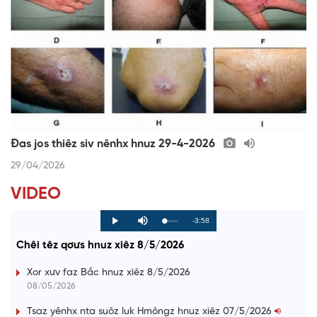
Đas jos thiêz siv nênhx hnuz 29-4-2026
29/04/2026
VIDEO
R
-3:58
L
P
P
M
o
r
l
u
a
o
a
t
e
Chêi têz qơưs hnuz xiêz 8/5/2026
d
g
y
e
e
r
d
e
m
:
s
Xor xưv faz Bắc hnuz xiêz 8/5/2026
0
s
%
:
a
08/05/2026
0
%
i
Tsaz yênhx nta suôz luk Hmôngz hnuz xiêz 07/5/2026