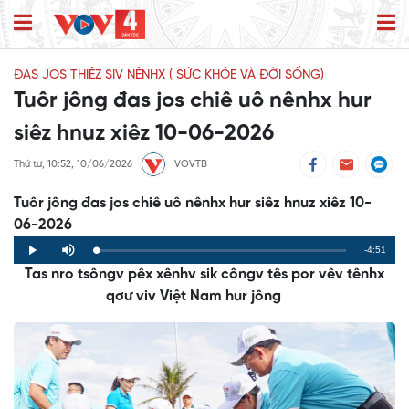
ĐAS JOS THIÊZ SIV NÊNHX ( SỨC KHỎE VÀ ĐỜI SỐNG)
Tuôr jông đas jos chiê uô nênhx hur
siêz hnuz xiêz 10-06-2026
Thứ tư, 10:52, 10/06/2026
VOVTB
Tuôr jông đas jos chiê uô nênhx hur siêz hnuz xiêz 10-
06-2026
Remaining
-4:51
Loaded
:
Progress
:
Play
Mute
0%
0%
Tas nro tsôngv pêx xênhv sik côngv tês por vêv tênhx
Time
qơư viv Việt Nam hur jông