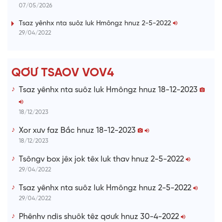
07/05/2026
n
i
Tsaz yênhx nta suôz luk Hmôngz hnuz 2-5-2022
29/04/2022
n
g
T
QƠƯ TSAOV VOV4
i
Tsaz yênhx nta suôz luk Hmôngz hnuz 18-12-2023
m
e
18/12/2023
Xor xưv faz Bắc hnuz 18-12-2023
18/12/2023
Tsôngv box jêx jok têx luk thav hnuz 2-5-2022
29/04/2022
Tsaz yênhx nta suôz luk Hmôngz hnuz 2-5-2022
29/04/2022
Phênhv ndis shuôk têz qơưk hnuz 30-4-2022