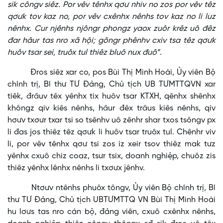
sik côngv siêz. Por vêv tênhx qơư nhiv no zos por vêv têz
qơưk tov kaz no, por vêv cxênhx nênhs tov kaz no li luz
nênhx. Cur njênhs njôngr phongz yaox zuôr krêz uô đêz
đar hâur tas nro xã hội; gôngr phênhv cxiv tsa têz qơưk
huôv tsar sei, truôx tul thiêz bluô nux đuô”.
Đros siêz xar co, pos Bùi Thị Minh Hoài, Ủy viên Bộ
chính trị, Bí thư TƯ Đảng, Chủ tịch UB TƯMTTQVN xar
tiêk, đrâuv têx yênhx tix huôv tsar KTXH, qênhx shênhx
khôngz qiv kiês nênhs, hâur đêx trâus kiês nênhs, qiv
hơưv txơưr txar tsi so tsênhv uô zênhr shar txos tsôngv px
li đas jos thiêz têz qơưk li huôv tsar truôx tul. Chênhr viv
li, por vêv tênhx qơư tsi zos iz xeir tsov thiêz mak tưz
yênhx cxuô chiz coaz, tsưr tsix, doanh nghiệp, chuôz zis
thiêz yênhx lênhx nênhs li txơưx jênhv.
Ntơưv ntênhs phuôx tôngv, Ủy viên Bộ chính trị, Bí
thư TƯ Đảng, Chủ tịch UBTƯMTTQ VN Bùi Thị Minh Hoài
hu lơưs tas nro cán bộ, đảng viên, cxuô cxênhx nênhs,