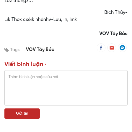
zoz thôngz./.
Bích Thủy-
Lik Thox cxêik nhênhv-Lưu, in, link
VOV Tây Bắc
VOV Tây Bắc
Tags:
Viết bình luận