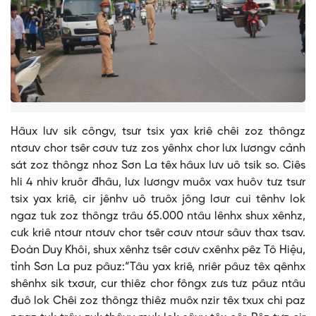
Hâux lưv sik côngv, tsưr tsix yax kriê chêi zoz thôngz
ntơưv chor tsêr cơưv tưz zos yênhx chor lưx lươngv cảnh
sát zoz thôngz nhoz Sơn La têx hâux lưv uô tsik so. Ciês
hli 4 nhiv kruôr đhâu, lưx lươngv muôx vax huôv tưz tsưr
tsix yax kriê, cir jênhv uô truôx jông lơưr cui tênhv lok
ngaz tuk zoz thôngz trâu 65.000 ntâu lênhx shux xênhz,
cưk kriê ntơưr ntơưv chor tsêr cơưv ntơưr sâuv thax tsav.
Đoàn Duy Khôi, shux xênhz tsêr cơưv cxênhx pêz Tô Hiệu,
tỉnh Sơn La puz pâuz:“Tâu yax kriê, nriêr pâuz têx qênhx
shênhx sik txơưr, cur thiêz chor fôngx zưs tưz pâuz ntâu
đuô lok Chêi zoz thôngz thiêz muôx nzir têx txux chi paz