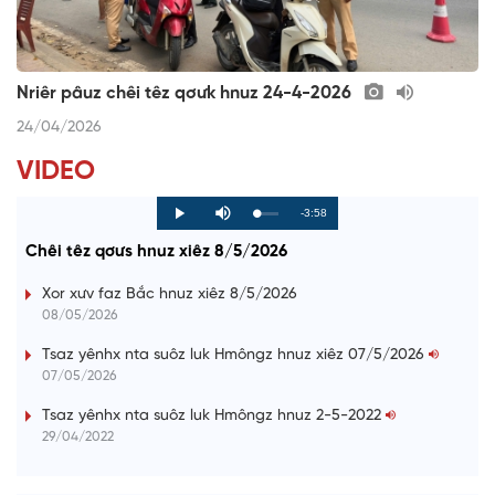
Nriêr pâuz chêi têz qơưk hnuz 24-4-2026
24/04/2026
VIDEO
R
-3:58
L
P
P
M
o
r
l
u
a
o
a
t
e
Chêi têz qơưs hnuz xiêz 8/5/2026
d
g
y
e
e
r
d
e
m
:
s
Xor xưv faz Bắc hnuz xiêz 8/5/2026
0
s
%
:
a
08/05/2026
0
%
i
Tsaz yênhx nta suôz luk Hmôngz hnuz xiêz 07/5/2026
07/05/2026
n
i
Tsaz yênhx nta suôz luk Hmôngz hnuz 2-5-2022
29/04/2022
n
g