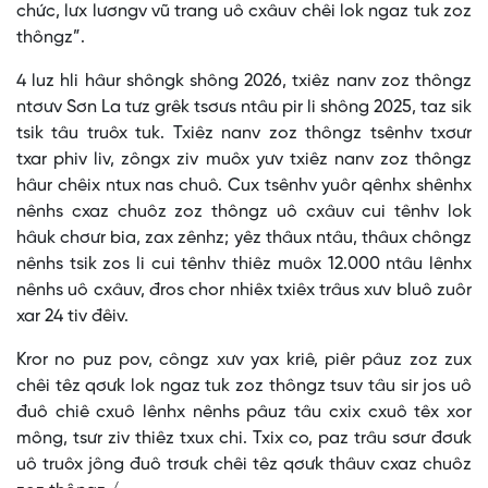
chức, lưx lươngv vũ trang uô cxâuv chêi lok ngaz tuk zoz
thôngz”.
4 luz hli hâur shôngk shông 2026, txiêz nanv zoz thôngz
ntơưv Sơn La tưz grêk tsơưs ntâu pir li shông 2025, taz sik
tsik tâu truôx tuk. Txiêz nanv zoz thôngz tsênhv txơưr
txar phiv liv, zôngx ziv muôx yưv txiêz nanv zoz thôngz
hâur chêix ntux nas chuô. Cux tsênhv yuôr qênhx shênhx
nênhs cxaz chuôz zoz thôngz uô cxâuv cui tênhv lok
hâuk chơưr bia, zax zênhz; yêz thâux ntâu, thâux chôngz
nênhs tsik zos li cui tênhv thiêz muôx 12.000 ntâu lênhx
nênhs uô cxâuv, đros chor nhiêx txiêx trâus xưv bluô zuôr
xar 24 tiv đêiv.
Kror no puz pov, côngz xưv yax kriê, piêr pâuz zoz zux
chêi têz qơưk lok ngaz tuk zoz thôngz tsuv tâu sir jos uô
đuô chiê cxuô lênhx nênhs pâuz tâu cxix cxuô têx xor
mông, tsưr ziv thiêz txux chi. Txix co, paz trâu sơưr đơưk
uô truôx jông đuô trơưk chêi têz qơưk thâuv cxaz chuôz