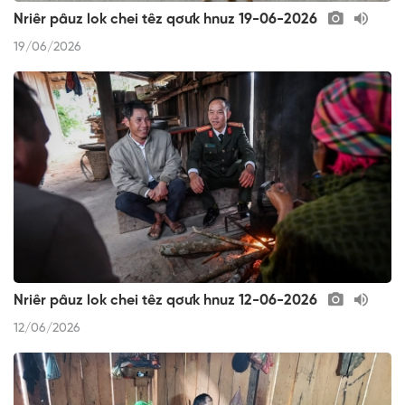
Nriêr pâuz lok chei têz qơưk hnuz 19-06-2026
19/06/2026
Nriêr pâuz lok chei têz qơưk hnuz 12-06-2026
12/06/2026