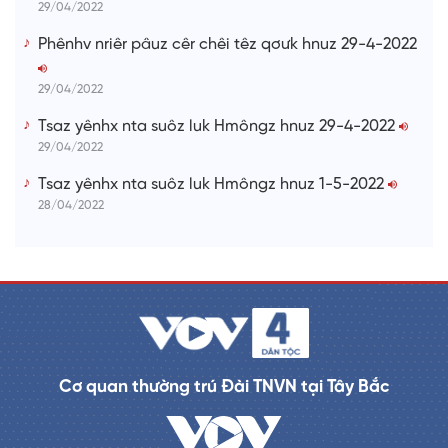
29/04/2022
Phênhv nriêr pâuz cêr chêi têz qơưk hnuz 29-4-2022
29/04/2022
Tsaz yênhx nta suôz luk Hmôngz hnuz 29-4-2022
29/04/2022
Tsaz yênhx nta suôz luk Hmôngz hnuz 1-5-2022
28/04/2022
Cơ quan thường trú Đài TNVN tại Tây Bắc