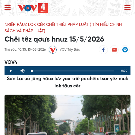
NRIÊR PÂUZ LOK CÊR CHÊI THIÊZ PHÁP LUẬT ( TÌM HIỂU CHÍNH
SÁCH VÀ PHÁP LUẬT)
Chêi têz qơưs hnuz 15/5/2026
Thứ sáu, 10:35, 15/05/2026
VOV Tây Bắc
VOV4
Remaining
-6:00
Loaded
:
Progress
:
Play
Mute
0%
0%
Sơn La: uô jông hâux lưv yax kriê px chêix tsar yêz muk
Time
lok tâus cêr