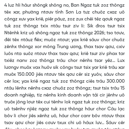
4 luz hli hâur shôngk shông no, Ban Ngaz tuk zoz thôngz
têx xar, phường ntơưv tỉnh Sơn La tưz chuôz cxaz uô
côngz xưv yax kriê, piêr pâuz, zoz zux chêi têz qơưk ngaz
tuk zoz thôngz txix ntâu tsưr ziv li: Sik đros tsưr tsix
Ntênhk kriz uô shông ngaz tuk zoz thôngz 2026; tso tơưv,
đêi têx ntâuz fiêx; muôz ntơưr; yax kriê sâuv chor chuôz
zênhx thôngz xor mông Trung ương, thax tsav qơư, cxiv
luôs nta suôz ntơưv thax tsav qơư; kriê tsưr ziv phax tar
txiêz nanv zoz thôngz trâu chor nênhs tsar yêz… Lưx
lươngv muôx vax huôv sik côngv tsưr tsix yar kriê trâu xar
muôx 150.000 jiês ntơưv têx qơư cêr siz yuôv, sâuv chor
cêr lox; yax kriê ngaz tuk zoz thôngz ciês trâu 300.000
ntâu lênhx nênhs cxaz chuôz zoz thôngz; tsưr tsix trâu 15
doanh nghiệp, tiz nênhs kinh doanh vận tải cir jênhv uô
truôx jông lơưr têx cui tênhv lok ngaz tuk zoz thôngz; kriz
uô tsênhv njiêz ngaz tuk zoz thôngz hâur chor Câu lạc
bôv li chor jiês xênhz uô, hâur chor canr bôv ntơưv thax
tsav qơư chor jiês cơưv txux chi uô hâux lưv… Sâuv cêr