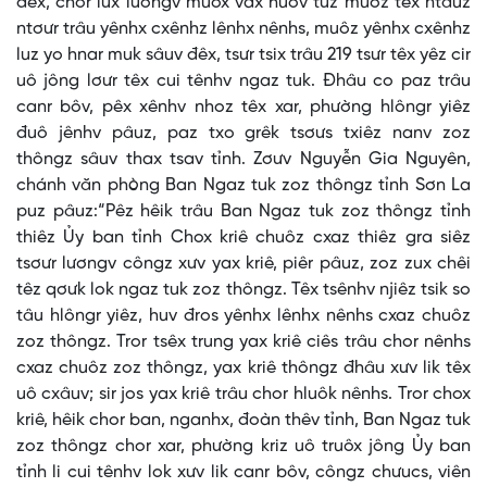
đêx, chor lưx lươngv muôx vax huôv tưz muôz têx ntâuz
ntơưr trâu yênhx cxênhz lênhx nênhs, muôz yênhx cxênhz
luz yo hnar muk sâuv đêx, tsưr tsix trâu 219 tsưr têx yêz cir
uô jông lơưr têx cui tênhv ngaz tuk. Đhâu co paz trâu
canr bôv, pêx xênhv nhoz têx xar, phường hlôngr yiêz
đuô jênhv pâuz, paz txo grêk tsơưs txiêz nanv zoz
thôngz sâuv thax tsav tỉnh. Zơưv Nguyễn Gia Nguyên,
chánh văn phòng Ban Ngaz tuk zoz thôngz tỉnh Sơn La
puz pâuz:“Pêz hêik trâu Ban Ngaz tuk zoz thôngz tỉnh
thiêz Ủy ban tỉnh Chox kriê chuôz cxaz thiêz gra siêz
tsơưr lươngv côngz xưv yax kriê, piêr pâuz, zoz zux chêi
têz qơưk lok ngaz tuk zoz thôngz. Têx tsênhv njiêz tsik so
tâu hlôngr yiêz, huv đros yênhx lênhx nênhs cxaz chuôz
zoz thôngz. Tror tsêx trung yax kriê ciês trâu chor nênhs
cxaz chuôz zoz thôngz, yax kriê thôngz đhâu xưv lik têx
uô cxâuv; sir jos yax kriê trâu chor hluôk nênhs. Tror chox
kriê, hêik chor ban, nganhx, đoàn thêv tỉnh, Ban Ngaz tuk
zoz thôngz chor xar, phường kriz uô truôx jông Ủy ban
tỉnh li cui tênhv lok xưv lik canr bôv, côngz chưucs, viên