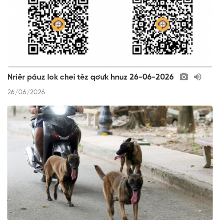
Nriêr pâuz lok chei têz qơưk hnuz 26-06-2026
26/06/2026