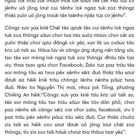
ngaz tuk trâu zuk thâuv muk lok sâuv têx cêr. Pêz tưz cir
jênhv uô jông lơưr cui tênhv lok ngaz tuk zoz thôngz
thiêz zuôr uô jông trơưk têx tsênhv njiêz tưz cir jênhv”.
Côngz xưv yax kriê Chêi têz qơưk têx cui tênhv lok ngaz
tuk zoz thôngz sâuv chor loa nta suôz ntơưv chor cêr siz
yuôv thiêz chor qơư đăngk cir yêz, xưv lik uo cxâuv tâu
kriz uô tsik so. Hâux lưv sir zôngv ứng dụng nền tảng sôr,
tso têx xor mông lok ngaz tuk zoz thôngz đhâu têx taz
viv, thax tsav qơư chor Facebook, Zalo tưz paz trâu têx
xor mông tâu xa txos pêx xênhv sêiz đuô thiêz tâu sơưr
đơưk siz hêik kriê trâu chôngz lênhx nênhs pâuz txos
đuô. Niêv tix Nguyễn Thị mai, nhoz jok Tổng, phường
Chiềng An hêik:“Côngz xưv yax kriê tâu kriz uô tsik so,
têx xor mông tâu tso trâu sâuv têx tôv dân phố, chor
paz nênhs sik côngv sêiz car chor zalo, facebook, viv li
paz trâu pêx xênhv pâuz tâu sêiz đuô. Cur thiêz chuôz
zis tsik so hêik cov sơưr đơưk uô jông lơưr chêi zoz
thôngz, tiv zix zos tsik hâuk chơưr bia thâuv tsar yêz”.