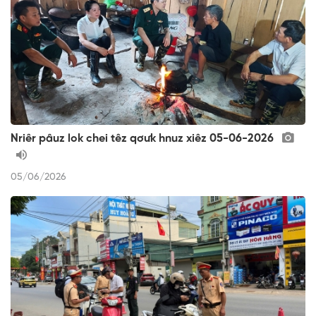
Nriêr pâuz lok chei têz qơưk hnuz xiêz 05-06-2026
05/06/2026