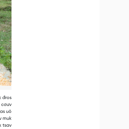
k đros
r cơưv
đas uô
hv muk
x tsav