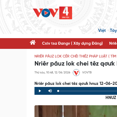
Việt
Tày
Cxiv tsa Đangv ( Xây dựng Đảng)
Nriê
NRIÊR PÂUZ LOK CÊR CHÊI THIÊZ PHÁP LUẬT ( TÌ
Nriêr pâuz lok chei têz qơư
Thứ sáu, 10:48, 12/06/2026
VOVTB
Nriêr pâuz lok chei têz qơưk hnuz 12-06-2
Loaded
:
Progress
:
Play
Mute
0%
0%
HNUZ