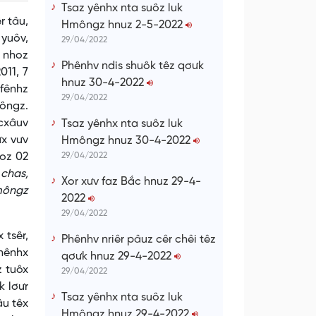
Tsaz yênhx nta suôz luk
r tâu,
Hmôngz hnuz 2-5-2022
 yuôv,
29/04/2022
v nhoz
Phênhv ndis shuôk têz qơưk
011, 7
hnuz 30-4-2022
 fênhz
29/04/2022
môngz.
 cxâuv
Tsaz yênhx nta suôz luk
ưx vưv
Hmôngz hnuz 30-4-2022
hoz 02
29/04/2022
 chas,
Xor xưv faz Bắc hnuz 29-4-
Hmôngz
2022
29/04/2022
 tsêr,
Phênhv nriêr pâuz cêr chêi têz
 nênhx
qơưk hnuz 29-4-2022
z tuôx
29/04/2022
k lơưr
Tsaz yênhx nta suôz luk
âu têx
Hmôngz hnuz 29-4-2022