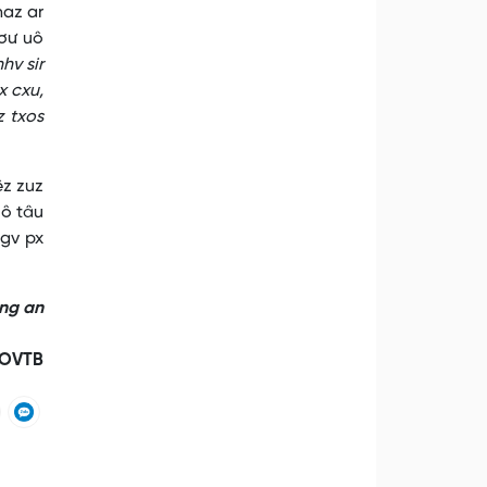
haz ar
qơư uô
hv sir
x cxu,
z txos
êz zuz
uô tâu
ngv px
ng an
OVTB