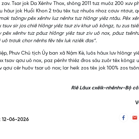
 zav. Tsar jok Da Xênhv Thox, shông 2011 tưz muôz 200 xưv p
u hâur jok Huổi Khon 2 trâu têx tuz nhuôs nhoz cơưv ntơưr, 
o mak tsôngv pêx xênhv luz nênhx tưz hlôngr yiêz ntâu. Pêx xên
tsuv sir jos chiê hlôngr yiêz tsưr ziv khưr uô kôngz, tu zus tsiê
pêx xênhv tưz pâuz hlôngr yiêz tsưr ziv uô nox, pâuz tsênh
i uô trơưk chor nênhs fêv têx luk nziêk đas”.
 Phưv Chủ tịch Ủy ban xã Nậm Kè, luôs hâux lưv hlôngr yi
hax tsav qơư uô nox, paz pênhr thiêz đros sâu zuôr têx kôngz 
v qơư cêr huôv tsar uô nox; lar heik zos têx jok 100% zos tsô
Riê Lâux cxêik-nhênhv-Bộ cô
V
uz 12-06-2026