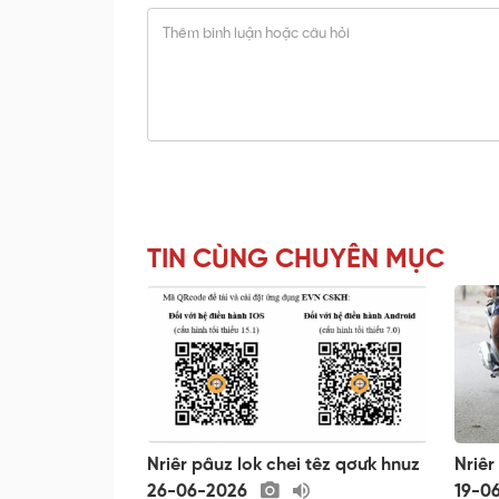
TIN CÙNG CHUYÊN MỤC
Nriêr pâuz lok chei têz qơưk hnuz
Nriêr
26-06-2026
19-0