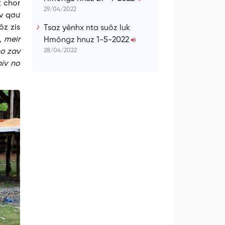
k chor
29/04/2022
ưv qơư
ôz zis
Tsaz yênhx nta suôz luk
, meir
Hmôngz hnuz 1-5-2022
no zav
28/04/2022
hiv no