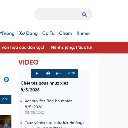
M'nông
Xơ Đăng
Cơ Tu
Chăm
Khmer
u văn hóa các dân tộc)
Nênhs jông, hâux lưv jông ( Người tốt, 
VIDEO
R
-3:58
L
P
P
M
o
r
l
u
a
o
a
t
e
Chêi têz qơưs hnuz xiêz
d
g
y
e
e
r
d
e
8/5/2026
m
:
s
0
s
%
:
a
Remaining
-6:34
0
Xor xưv faz Bắc hnuz xiêz
%
8/5/2026
i
Time
08/05/2026
n
Tsaz yênhx nta suôz luk Hmôngz
i