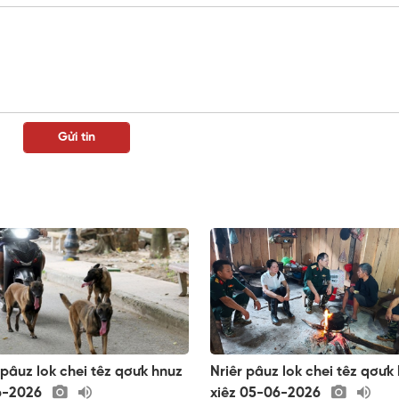
 pâuz lok chei têz qơưk hnuz
Nriêr pâuz lok chei têz qơưk
6-2026
xiêz 05-06-2026