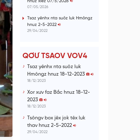
hnuz xiêz 07/5/2026
n
07/05/2026
g
Tsaz yênhx nta suôz luk Hmôngz
hnuz 2-5-2022
T
29/04/2022
i
m
e
QƠƯ TSAOV VOV4
Tsaz yênhx nta suôz luk
Hmôngz hnuz 18-12-2023
18/12/2023
Xor xưv faz Bắc hnuz 18-12-
2023
18/12/2023
Tsôngv box jêx jok têx luk
thav hnuz 2-5-2022
29/04/2022