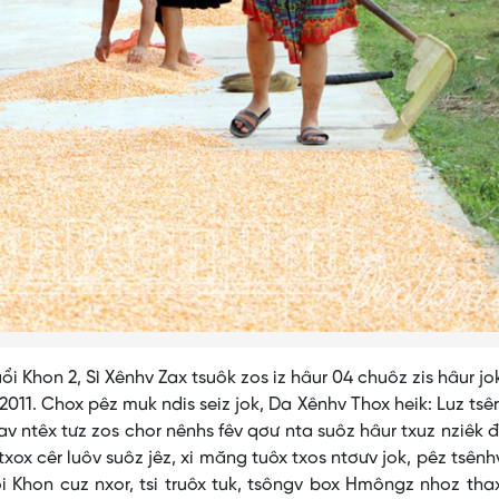
hon 2, Sì Xênhv Zax tsuôk zos iz hâur 04 chuôz zis hâur jo
2011. Chox pêz muk ndis seiz jok, Da Xênhv Thox heik: Luz tsê
v ntêx tưz zos chor nênhs fêv qơư nta suôz hâur txuz nziêk 
xox cêr luôv suôz jêz, xi măng tuôx txos ntơưv jok, pêz tsên
ổi Khon cuz nxor, tsi truôx tuk, tsôngv box Hmôngz nhoz tha