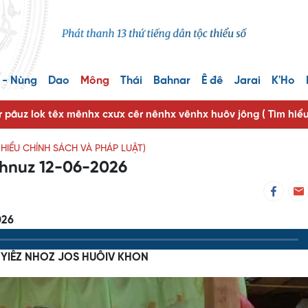
 - Nùng
Dao
Mông
Thái
Bahnar
Ê đê
Jarai
K'Ho
r pâuz lok têx mênhx cxưx cêr nênhx vênhx huôv jông ( Tìm hiể
M HIỂU CHÍNH SÁCH VÀ PHÁP LUẬT)
k hnuz 12-06-2026
026
 YIÊZ NHOZ JOS HUÔIV KHON