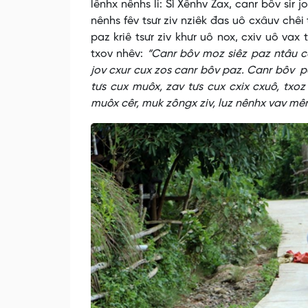
lênhx nênhs li: Sì Xênhv Zax, canr bôv sir j
nênhs fêv tsưr ziv nziêk đas uô cxâuv chêi
paz kriê tsưr ziv khưr uô nox, cxiv uô vax 
txov nhêv:
“Canr bôv moz siêz paz ntâu cơ
jov cxur cux zos canr bôv paz. Canr bôv paz
tưs cux muôx, zav tưs cux cxix cxuô, txoz
muôx cêr, muk zôngx ziv, luz nênhx vav mê