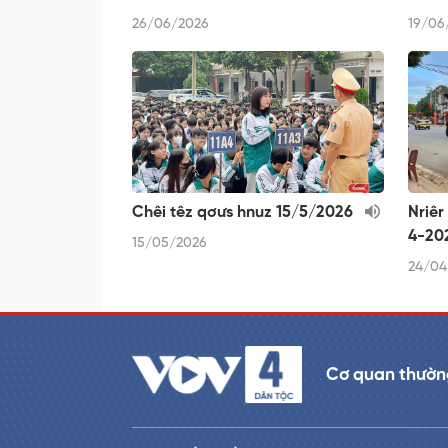
26/06/2026
19/06
Chêi têz qơưs hnuz 15/5/2026
Nriêr
4-20
15/05/2026
24/04
Cơ quan thường