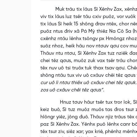
Muk trâu tix lâus Sì Xênhv Zax, xênhz shô
viv tix lâus luz tsêr tâu cxiv puôz, vor vuô
tix lâus Sì heik 15 shông đrav ntêx, chor n
puôz ntus đriv xã Pá Mỳ thiêz Na Cô Sa (
cxênhz ntâu lênhx tsôngv px Hmôngz nhoz cx
suôz nhoz, heik hâu nov ntơưv qơư cov mu
Thâuv ntu ntơư, Sì Xênhv Zax tưz nziêk đas
chei têz qơưs, muôz zuk vax tsêr trâu cho
têx nuv uô tsi truôx tuk thax tsav qơư. Chê
shông ntâu tux viv uô cxâuv chêi têz qơưs 
cur uô li ntơư thiêx uô cxâuv chei têz qơư
zos uô cxâuv chêi têz qơưs”.
Hnuz tơưv hâur tsêr tux tror lok, Sì Xênhv
keiz buô, Sì tưz muôz muôs tas đros tsưr
hlôngr yiêz, jông đuô. Thâuv njiz trâus tê
paz Sì Xênhv Zax. Yênhx puô lênhx canr bô
têx tsưr ziv, siêz xar; yax kriê, phênhz mênh