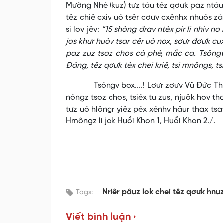
Mường Nhé (kuz) tưz tâu têz qơưk paz ntâu
têz chiê cxiv uô tsêr cơưv cxênhx nhuôs zâ
si lov jêv:
“15 shông đrav ntêx pir li nhiv n
jos khưr huôv tsar cêr uô nox, sơưr đơưk cux 
paz zuz tsoz chos cà phê, mắc ca. Tsôngv 
Đảng, têz qơưk têx chei kriê, tsi mnôngs, ts
Tsôngv box....! Lơưr zơưv Vũ Đức Thiệp,
nôngz tsoz chos, tsiêx tu zus, njuôk hov t
tưz uô hlôngr yiêz pêx xênhv hâur thax tsa
Hmôngz li jok Huổi Khon 1, Huổi Khon 2./.
Nriêr pâuz lok chei têz qơưk hn
Tags:
Viết bình luận