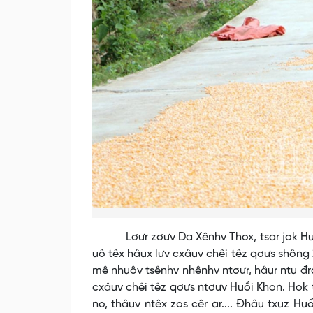
Lơưr zơưv Da Xênhv Thox, tsar jok Huổi K
uô têx hâux lưv cxâuv chêi têz qơưs shông 
mê nhuôv tsênhv nhênhv ntơưr, hâur ntu đra
cxâuv chêi têz qơưs ntơưv Huổi Khon. Hok t
no, thâuv ntêx zos cêr ar.... Đhâu txuz Hu