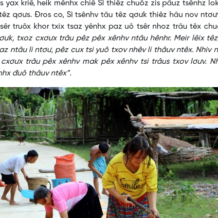
os yax kriê, heik mênhx chiê Sì thiêz chuôz zis pâuz tsênhz lo
 têz qơưs. Đros co, Sì tsênhv tâu têz qơưk thiêz hâu nov ntơ
tsêr truôx khor txix tsaz yênhx paz uô tsêr nhoz trâu têx chu
ưk, txoz cxơưx trâu pêz pêx xênhv ntâu hênhr. Meir lêix têz
 ntâu li ntơư, pêz cux tsi yuô txov nhêv li thâuv ntêx. Nhiv 
 cxơưx trâu pêx xênhv mak pêx xênhv tsi trâus txov lơưv. N
nhx đuô thâuv ntêx”.