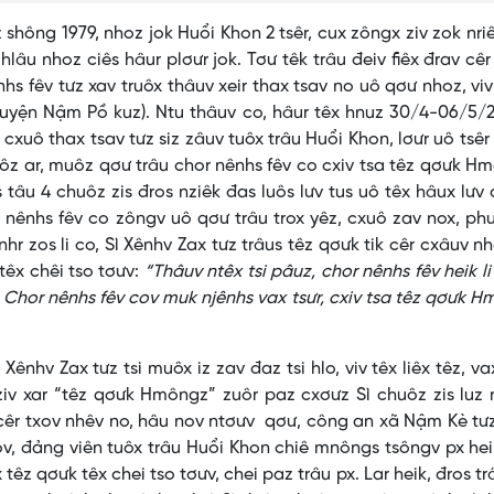
ng 1979, nhoz jok Huổi Khon 2 tsêr, cux zôngx ziv zok nriê
k hlâu nhoz ciês hâur plơưr jok. Tơư têk trâu đeiv fiêx đrav cêr
ênhs fêv tưz xav truôx thâuv xeir thax tsav no uô qơư nhoz, vi
huyện Nậm Pồ kuz). Ntu thâuv co, hâur têx hnuz 30/4-06/5/2
uô thax tsav tưz siz zâuv tuôx trâu Huổi Khon, lơưr uô tsêr
ôz ar, muôz qơư trâu chor nênhs fêv co cxiv tsa têz qơưk H
 tâu 4 chuôz zis đros nziêk đas luôs lưv tus uô têx hâux lưv
r nênhs fêv co zôngv uô qơư trâu trox yêz, cxuô zav nox, ph
nhr zos li co, Sì Xênhv Zax tưz trâus têz qơưk tik cêr cxâuv n
têx chêi tso tơưv:
“Thâuv ntêx tsi pâuz, chor nênhs fêv heik li
k. Chor nênhs fêv cov muk njênhs vax tsưr, cxiv tsa têz qơưk 
 Zax tưz tsi muôx iz zav đaz tsi hlo, viv têx liêx têz, vax
 ziv xar “têz qơưk Hmôngz” zuôr paz cxơưz Sì chuôz zis luz
x cêr txov nhêv no, hâu nov ntơưv qơư, công an xã Nậm Kè tư
v, đảng viên tuôx trâu Huổi Khon chiê mnôngs tsôngv px hei
x têz qơưk têx chei tso tơưv, chei paz trâu px. Lar heik, đros tr