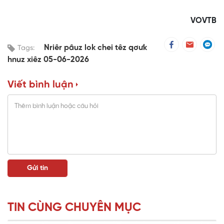
VOVTB
Nriêr pâuz lok chei têz qơưk
Tags:
hnuz xiêz 05-06-2026
Viết bình luận
TIN CÙNG CHUYÊN MỤC