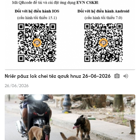
Nriêr pâuz lok chei têz qơưk hnuz 26-06-2026
26/06/2026