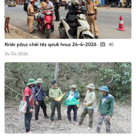
Nriêr pâuz chêi têz qơưk hnuz 24-4-2026
24/04/2026