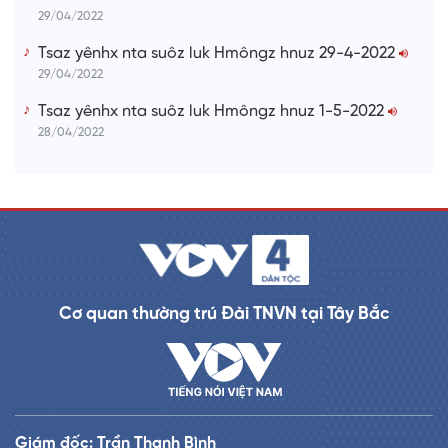
29/04/2022
Tsaz yênhx nta suôz luk Hmôngz hnuz 29-4-2022
29/04/2022
Tsaz yênhx nta suôz luk Hmôngz hnuz 1-5-2022
28/04/2022
Cơ quan thường trú Đài TNVN tại Tây Bắc
Giám đốc: Trần Thanh Bình