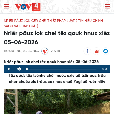
NRIÊR PÂUZ LOK CÊR CHÊI THIÊZ PHÁP LUẬT ( TÌM HIỂU CHÍNH
SÁCH VÀ PHÁP LUẬT)
Nriêr pâuz lok chei têz qơưk hnuz xiêz
05-06-2026
Thứ sáu, 11:05, 05/06/2026
VOVTB
Nriêr pâuz lok chei têz qơưk hnuz xiêz 05-06-2026
Remaining
-6:25
Loaded
:
Progress
:
Play
Mute
0%
0%
Têz qơưs têx tsênhv chêi muôz cxiv uô tsêr paz trâu
Time
chor chuôz zis trâus coz nas chuô Yagi uô ruôr hiêv