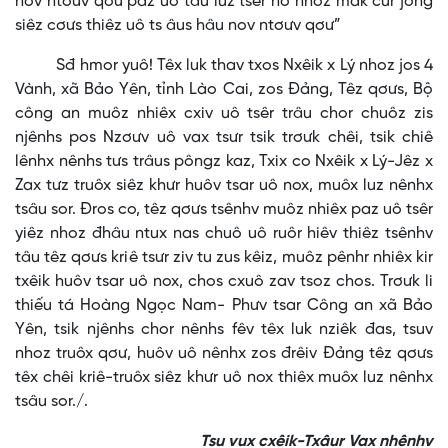
nov ntơưv qơư paz uô tâu luz tsêr no nhoz mak cur jông
siêz cơưs thiêz uô ts âus hâu nov ntơưv qơư”
Sđ hmor yuô! Têx luk thav txos Nxêik x Lý nhoz jos 4
Vành, xã Bảo Yên, tỉnh Lào Cai, zos Đảng, Têz qơưs, Bộ
công an muôz nhiêx cxiv uô tsêr trâu chor chuôz zis
njênhs pos Nzơưv uô vax tsưr tsik trơưk chêi, tsik chiê
lênhx nênhs tưs trâus pôngz kaz, Txix co Nxêik x Lý-Jêz x
Zax tưz truôx siêz khưr huôv tsar uô nox, muôx luz nênhx
tsâu sor. Đros co, têz qơưs tsênhv muôz nhiêx paz uô tsêr
yiêz nhoz đhâu ntux nas chuô uô ruôr hiêv thiêz tsênhv
tâu têz qơưs kriê tsưr ziv tu zus kêiz, muôz pênhr nhiêx kir
txêik huôv tsar uô nox, chos cxuô zav tsoz chos. Trơưk li
thiếu tá Hoàng Ngọc Nam- Phưv tsar Công an xã Bảo
Yên, tsik njênhs chor nênhs fêv têx luk nziêk đas, tsuv
nhoz truôx qơư, huôv uô nênhx zos đrêiv Đảng têz qơưs
têx chêi kriê-truôx siêz khưr uô nox thiêx muôx luz nênhx
tsâu sor./.
Tsu vux cxêik-Txâur Vax nhênhv