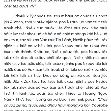
zos nênhs VN tsuv uô trơưk VN têx chêi kriê, tsik uô cxâuv
chêi têz qơưs VN”
Nxêik x Lý chuôz zis, zos iz hâur oz chuôz zis nhoz
jos 4 Vành, thâuv ntêx njênhs pos Nzơưv uô vax tsưr tsik
trơưk chêi. Nxêik tưz muôx jiês đros nưs pox niêv muk
hâur luz tsêr nhoz uô cê hâur xã chiê mnôngs kriê hêik uô
Vax tsưr, taz sik zos Vax tsưr Tin Lành, Nxêik pâuz tâu têx
njiêz luk kriê cơưv hêik lok pos Nzơưv mak ho txơưr Vax
tsưr kinh thánh. Đhâu co, Nxêik pâuz tâu pos Nzơưv têx
luk nziêk đas uô cxâuv chêi têz qơưs, Nxêik hêik nưs pox
niêv tsuv tso tsês ciês, tsik cxoz njênhs pos Nzơưv têx luk
nziêk đas uô Vax tsưr tsik trơưk chêi, txix co nxêik oz niêv
txir hêik tsik siz huv. Đros co, công an xã cux ntâu jiês
hêik Jêz x Zax tsuv tso tsês tsik cxoz njênhs pos Nzơưv
têx luk nziêk đas uô vax tsưr tsik trơưk chêi, chiê uô Vax
Tsưr tin lành têz qơưs tso chêi. Thiếu tá Hoàng Ngọc
Nam- Phưv tsar Công an xã Bảo Yên hêik pâuz:
“Chor
chuôz zis no, tsuôk sêiz đhâu hâur mạng xã hội, Youtobe