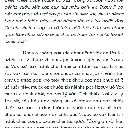
thiêz nhiês cơưv shâuv uô xưz. Công xã luôs hâux lưv,
qênhz yuôx, sêiz kaz cux njiz ntâu phiv liv. Txơưv li co,
pêz cux pâuz tâu tsôngv px tsưr ziv, siêz xar, viv luz nênhx
txov nhêv thiêx trâus chor nênhs fêv têx luk nziêk đas.
Chênhr viv li, công an xã thiêx hêik trâu hâu nov ntơưv
qơư, tsuv nhoz sưv jê đros chor px trâus têx nênhs fêv luk
nziêk đas”
Đhâu 3 shông yax kriê chor nênhs fêv co têx luk
nziêk đas, 2 chuôz zis nhoz jos 4 Vành njênhs pos Nzơưv
uô Vax tsưr tsik trơưk chêi thiêx cir ntơưr tso tsês tsik uô
zav vax tsưr no. Hâur chor chuôz zis nhoz jos 4 Vành tâu
cxiv uô thiêz paz kho tsêr nhoz đhâu coz nas chuô số 3
uô ruôr hiêv, muôx oz chuôz zis njênhs pos Nzơưv uô Vax
tsưr tsik trơưk chêi, co zos Lý Văn Dình thiêz Nxêik x Lý.
Taz sik, tâu hâu nov, công an xã ntơưv qơư paz nhiêx
thiêz tso cán bộ đros thâux xa vuôk cxuô zav uô tsêr…
đhâu co, chor chuôz zis njênhs pos Nzơưv uô vax tsưr tsik
trơưk chêi, zos uô cxâuv chêi têz qơưs: “Công an xã, hâu