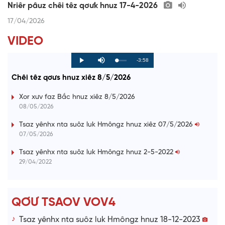
Nriêr pâuz chêi têz qơưk hnuz 17-4-2026
17/04/2026
VIDEO
R
-3:58
L
P
P
M
o
r
l
u
a
o
a
t
e
Chêi têz qơưs hnuz xiêz 8/5/2026
d
g
y
e
e
r
d
e
m
:
s
Xor xưv faz Bắc hnuz xiêz 8/5/2026
0
s
%
:
a
08/05/2026
0
%
i
Tsaz yênhx nta suôz luk Hmôngz hnuz xiêz 07/5/2026
07/05/2026
n
i
Tsaz yênhx nta suôz luk Hmôngz hnuz 2-5-2022
29/04/2022
n
g
T
QƠƯ TSAOV VOV4
i
Tsaz yênhx nta suôz luk Hmôngz hnuz 18-12-2023