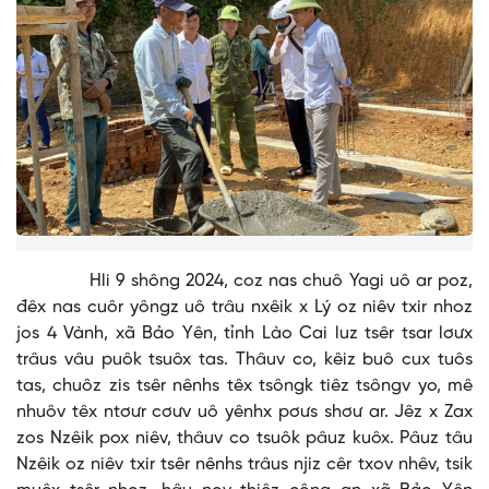
Hli 9 shông 2024, coz nas chuô Yagi uô ar poz,
đêx nas cuôr yôngz uô trâu nxêik x Lý oz niêv txir nhoz
jos 4 Vành, xã Bảo Yên, tỉnh Lào Cai luz tsêr tsar lơưx
trâus vâu puôk tsuôx tas. Thâuv co, kêiz buô cux tuôs
tas, chuôz zis tsêr nênhs têx tsôngk tiêz tsôngv yo, mê
nhuôv têx ntơưr cơưv uô yênhx pơưs shơư ar. Jêz x Zax
zos Nzêik pox niêv, thâuv co tsuôk pâuz kuôx. Pâuz tâu
Nzêik oz niêv txir tsêr nênhs trâus njiz cêr txov nhêv, tsik