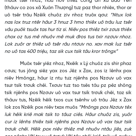
muôx tsêr nhoz, hâu nov thiêz công an xã Bảo Yên
(thâuv co zos xã Xuân Thượng) tưz paz thor nhiêx, thor ar
uô tsêr trâu Nzêik chuôz ziv nhoz truôx qơư:
“Ntux lok
nas lox truz ntêr hâur 3 hnuz 3 hmo thiêx uô trâu luz tsêr
vâu puôk tsuôx tas hur tiz si. Niêv pos thiêz txir zơưs thiêx
chox oz tus mê nhuôv mê muk đros tus txir nzơưv nhoz.
Lok zuôr ar thiêz uô tsêr râu ntơưv no. xav mak luz tsêr
no uô tas 400 triệu, taz sik cux tsik tâu kror trôngx”
Muôx tsêr yiêz nhoz, Nxêik x Lý chuôz zis shir phaz
cơưs; tus jông siêz yax zos Jêz x Zax, zos iz lênhx pox
niêv Hmôngz, hâur iz ntu tưz njênhs pos Nzơưv uô vax
tsưr tsik trơưk chêi. Txơưv tưz tso tsês tâu pz pêz shông
tsik njênhs pos Nzơưv uô vax tsưr tsik trơưk chêi, taz sik
thâuv tưs, Nzêik hêik txos cux tsênhv uô trâu Jêz x Zax
lok zos Nzêik pox niêv txax muôs
“Mnôngs pos Nzơưv têx
luk hêik kriê mak tsik to tâuz ciês. Hâur chuôz zis, yuôr
cur iz lênhs thiêx tsik njênhs pos Nzơưv uô vax tsưr tsik
trơưk chêi. Hêik pox niêv thiêz mê nhuôv ntâu jiês, zuk