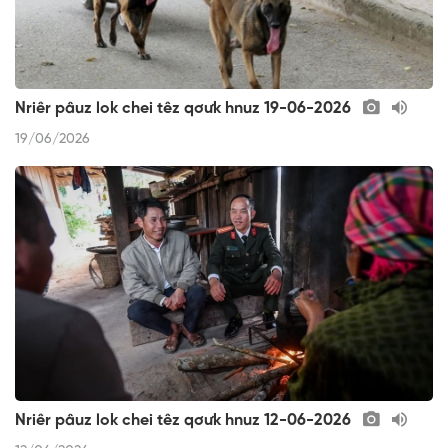
Nriêr pâuz lok chei têz qơưk hnuz 19-06-2026
19/06/2026
Nriêr pâuz lok chei têz qơưk hnuz 12-06-2026