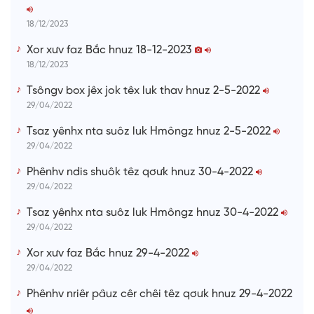
m
e
18/12/2023
Xor xưv faz Bắc hnuz 18-12-2023
18/12/2023
Tsôngv box jêx jok têx luk thav hnuz 2-5-2022
29/04/2022
Tsaz yênhx nta suôz luk Hmôngz hnuz 2-5-2022
29/04/2022
Phênhv ndis shuôk têz qơưk hnuz 30-4-2022
29/04/2022
Tsaz yênhx nta suôz luk Hmôngz hnuz 30-4-2022
29/04/2022
Xor xưv faz Bắc hnuz 29-4-2022
29/04/2022
Phênhv nriêr pâuz cêr chêi têz qơưk hnuz 29-4-2022