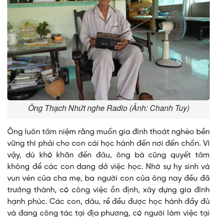
Ông Thạch Nhứt nghe Radio (Ảnh: Chanh Tuy)
Ông luôn tâm niệm rằng muốn gia đình thoát nghèo bền
vững thì phải cho con cái học hành đến nơi đến chốn. Vì
vậy, dù khó khăn đến đâu, ông bà cũng quyết tâm
không để các con dang dở việc học. Nhờ sự hy sinh và
vun vén của cha mẹ, ba người con của ông nay đều đã
trưởng thành, có công việc ổn định, xây dựng gia đình
hạnh phúc. Các con, dâu, rể đều được học hành đầy đủ
và đang công tác tại địa phương, có người làm việc tại