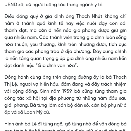
UBND xã, có người công tác trong ngành y tế.
Điều đáng quý ở gia đình ông Thạch Nhứt không chỉ
nằm ở thành quả kinh tế hay việc nuôi dạy con cái
thành đạt, mà còn ở nền nếp gia phong được giữ gìn
qua nhiều năm. Các thành viên trong gia đình luôn sống
hòa thuận, yêu thương, kính trên nhường dưới, tích cực
tham gia các phong trào ở địa phương. Đây cũng chính
là nền tảng quan trọng giúp gia đình ông nhiều năm liền
đạt danh hiệu “Gia đình văn hóa”.
Đồng hành cùng ông trên chặng đường ấy là bà Thạch
Thị Lệ, người vợ hiền hậu, đảm đang và đầy trách nhiệm
với cộng đồng. Sinh năm 1959, bà cũng từng tham gia
công tác xã hội tại địa phương từ những năm đầu sau
giải phóng. Bà từng làm cán bộ dân số, cán bộ phụ nữ ở
ấp và xã Loan Mỹ cũ.
Hình ảnh bà Lệ đi từng ngõ, gõ từng nhà để vận động bà