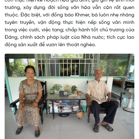
con thực hiện kế hoạch hóa gia đình, giữ gìn vệ sinh môi
trường, xây dựng đời sống văn hóa vẫn còn rất quen
thuộc. Đặc biệt, với đồng bào Khmer, bà luôn nhẹ nhàng
tuyên truyền, vận động thực hiện nếp sống văn minh
trong việc cưới, việc tang; chấp hành tốt chủ trương của
Đảng, chính sách pháp luật của Nhà nước; tích cực lao
động sản xuất để vươn lên thoát nghèo.