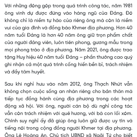
Với những đóng góp trong quá trình công tác, năm 1981
ông vinh dự được đứng vào hàng ngũ của Đảng. Đó
không chỉ là niềm tự hào của riêng ông mà còn là niềm
vui của gia đình và đồng bào Khmer địa phương. Hơn 40
năm tuổi Đảng là hơn 40 năm ông giữ trọn phẩm chất
của người đảng viên, luôn tiên phong, gương mẫu trong
mọi phong trào ở địa phương. Năm 2021, ông được trao
tặng Huy hiệu 40 năm tuổi Đảng – phần thưởng cao quý
ghi nhận cả một quá trình cống hiến bền bỉ, trách nhiệm
và đầy tâm huyết.
Sau khi nghỉ hưu vào năm 2012, ông Thạch Nhứt vẫn
không chọn cuộc sống an nhàn riêng cho bản thân mà
tiếp tục đồng hành cùng địa phương trong các hoạt
động xã hội. Với ông, người cán bộ dù nghỉ công tác
vẫn còn trách nhiệm với quê hương, với bà con lối xóm.
Chính suy nghĩ ấy đã giúp ông luôn giữ được uy tín và
tiếng nói trong cộng đồng người Khmer tại địa phương.
Ông Lê Hoàng An, Chủ tịch UBND xã Ngãi Tứ cho biết