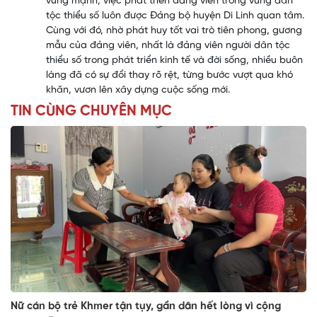
vững mạnh, việc phát triển đảng viên trong vùng dân
tộc thiểu số luôn được Đảng bộ huyện Di Linh quan tâm.
Cùng với đó, nhờ phát huy tốt vai trò tiên phong, gương
mẫu của đảng viên, nhất là đảng viên người dân tộc
thiểu số trong phát triển kinh tế và đời sống, nhiều buôn
làng đã có sự đổi thay rõ rệt, từng bước vượt qua khó
khăn, vươn lên xây dựng cuộc sống mới.
TIN CÙNG CHUYÊN MỤC
Nữ cán bộ trẻ Khmer tận tụy, gần dân hết lòng vì cộng