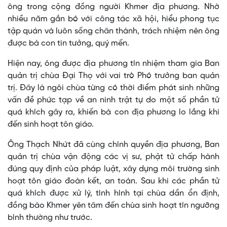
ông trong cộng đồng người Khmer địa phương. Nhờ
nhiều năm gắn bó với công tác xã hội, hiểu phong tục
tập quán và luôn sống chân thành, trách nhiệm nên ông
được bà con tin tưởng, quý mến.
Hiện nay, ông được địa phương tín nhiệm tham gia Ban
quản trị chùa Đại Thọ với vai trò Phó trưởng ban quản
trị. Đây là ngôi chùa từng có thời điểm phát sinh những
vấn đề phức tạp về an ninh trật tự do một số phần tử
quá khích gây ra, khiến bà con địa phương lo lắng khi
đến sinh hoạt tôn giáo.
Ông Thạch Nhứt đã cùng chính quyền địa phương, Ban
quản trị chùa vận động các vị sư, phật tử chấp hành
đúng quy định của pháp luật, xây dựng môi trường sinh
hoạt tôn giáo đoàn kết, an toàn. Sau khi các phần tử
quá khích được xử lý, tình hình tại chùa dần ổn định,
đồng bào Khmer yên tâm đến chùa sinh hoạt tín ngưỡng
bình thường như trước.