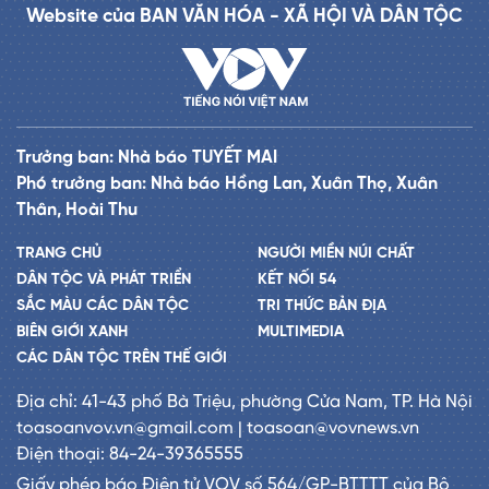
Website của BAN VĂN HÓA - XÃ HỘI VÀ DÂN TỘC
Trưởng ban: Nhà báo TUYẾT MAI
Phó trưởng ban: Nhà báo Hồng Lan, Xuân Thọ, Xuân
Thân, Hoài Thu
TRANG CHỦ
NGƯỜI MIỀN NÚI CHẤT
DÂN TỘC VÀ PHÁT TRIỂN
KẾT NỐI 54
SẮC MÀU CÁC DÂN TỘC
TRI THỨC BẢN ĐỊA
BIÊN GIỚI XANH
MULTIMEDIA
CÁC DÂN TỘC TRÊN THẾ GIỚI
Địa chỉ: 41-43 phố Bà Triệu, phường Cửa Nam, TP. Hà Nội
toasoanvov.vn@gmail.com | toasoan@vovnews.vn
Điện thoại: 84-24-39365555
Giấy phép báo Điện tử VOV số 564/GP-BTTTT của Bộ