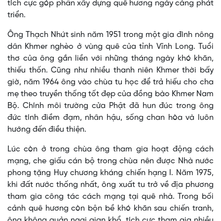
tích cực góp phần xây dựng quê hương ngày càng phát
triển.
Ông Thạch Nhứt sinh năm 1951 trong một gia đình nông
dân Khmer nghèo ở vùng quê của tỉnh Vĩnh Long. Tuổi
thơ của ông gắn liền với những tháng ngày khó khăn,
thiếu thốn. Cũng như nhiều thanh niên Khmer thời bấy
giờ, năm 1964 ông vào chùa tu học để trả hiếu cho cha
mẹ theo truyền thống tốt đẹp của đồng bào Khmer Nam
Bộ. Chính môi trường cửa Phật đã hun đúc trong ông
đức tính điềm đạm, nhân hậu, sống chan hòa và luôn
hướng đến điều thiện.
Lúc còn ở trong chùa ông tham gia hoạt động cách
mạng, che giấu cán bộ trong chùa nên được Nhà nước
phong tặng Huy chương kháng chiến hạng I. Năm 1975,
khi đất nước thống nhất, ông xuất tu trở về địa phương
tham gia công tác cách mạng tại quê nhà. Trong bối
cảnh quê hương còn bộn bề khó khăn sau chiến tranh,
ông không quản ngại gian khổ, tích cực tham gia nhiều