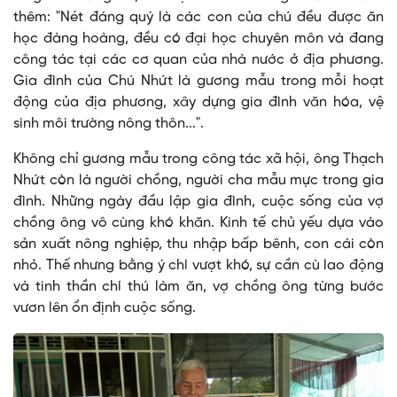
thêm: "Nét đáng quý là các con của chú đều được ăn
học đàng hoàng, đều có đại học chuyên môn và đang
công tác tại các cơ quan của nhà nước ở địa phương.
Gia đình của Chú Nhứt là gương mẫu trong mỗi hoạt
động của địa phương, xây dựng gia đình văn hóa, vệ
sinh môi trường nông thôn...".
Không chỉ gương mẫu trong công tác xã hội, ông Thạch
Nhứt còn là người chồng, người cha mẫu mực trong gia
đình. Những ngày đầu lập gia đình, cuộc sống của vợ
chồng ông vô cùng khó khăn. Kinh tế chủ yếu dựa vào
sản xuất nông nghiệp, thu nhập bấp bênh, con cái còn
nhỏ. Thế nhưng bằng ý chí vượt khó, sự cần cù lao động
và tinh thần chí thú làm ăn, vợ chồng ông từng bước
vươn lên ổn định cuộc sống.