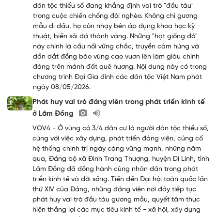
dân tộc thiểu số đang khẳng định vai trò "đầu tàu"
trong cuộc chiến chống đói nghèo. Không chỉ gương
mẫu đi đầu, họ còn nhạy bén áp dụng khoa học kỹ
thuật, biến sỏi đá thành vàng. Những "hạt giống đỏ"
này chính là cầu nối vững chắc, truyền cảm hứng và
dẫn dắt đồng bào vùng cao vươn lên làm giàu chính
đáng trên mảnh đất quê hương. Nội dung này có trong
chương trình Đại Gia đình các dân tộc Việt Nam phát
ngày 08/05/2026.
Phát huy vai trò đảng viên trong phát triển kinh tế
ở Lâm Đồng
VOV4 - Ở vùng có 3/4 dân cư là người dân tộc thiểu số,
cùng với việc xây dựng, phát triển đảng viên, củng cố
hệ thống chính trị ngày càng vững mạnh, những năm
qua, Đảng bộ xã Đinh Trang Thượng, huyện Di Linh, tỉnh
Lâm Đồng đã đồng hành cùng nhân dân trong phát
triển kinh tế và đời sống. Tiến đến Đại hội toàn quốc lần
thứ XIV của Đảng, những đảng viên nơi đây tiếp tục
phát huy vai trò đầu tàu gương mẫu, quyết tâm thực
hiện thắng lợi các mục tiêu kinh tế - xã hội, xây dựng