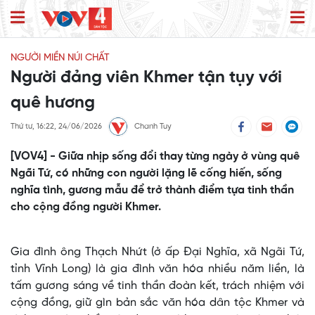
NGƯỜI MIỀN NÚI CHẤT
Người đảng viên Khmer tận tụy với
quê hương
Thứ tư, 16:22, 24/06/2026
Chanh Tuy
[VOV4] - Giữa nhịp sống đổi thay từng ngày ở vùng quê
Ngãi Tứ, có những con người lặng lẽ cống hiến, sống
nghĩa tình, gương mẫu để trở thành điểm tựa tinh thần
cho cộng đồng người Khmer.
Gia đình ông Thạch Nhứt (ở ấp Đại Nghĩa, xã Ngãi Tứ,
tỉnh Vĩnh Long) là gia đình văn hóa nhiều năm liền, là
tấm gương sáng về tinh thần đoàn kết, trách nhiệm với
cộng đồng, giữ gìn bản sắc văn hóa dân tộc Khmer và