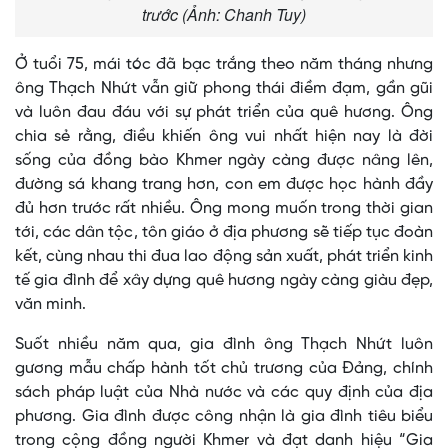
trước (Ảnh: Chanh Tuy)
Ở tuổi 75, mái tóc đã bạc trắng theo năm tháng nhưng
ông Thạch Nhứt vẫn giữ phong thái điềm đạm, gần gũi
và luôn đau đáu với sự phát triển của quê hương. Ông
chia sẻ rằng, điều khiến ông vui nhất hiện nay là đời
sống của đồng bào Khmer ngày càng được nâng lên,
đường sá khang trang hơn, con em được học hành đầy
đủ hơn trước rất nhiều. Ông mong muốn trong thời gian
tới, các dân tộc, tôn giáo ở địa phương sẽ tiếp tục đoàn
kết, cùng nhau thi đua lao động sản xuất, phát triển kinh
tế gia đình để xây dựng quê hương ngày càng giàu đẹp,
văn minh.
Suốt nhiều năm qua, gia đình ông Thạch Nhứt luôn
gương mẫu chấp hành tốt chủ trương của Đảng, chính
sách pháp luật của Nhà nước và các quy định của địa
phương. Gia đình được công nhận là gia đình tiêu biểu
trong cộng đồng người Khmer và đạt danh hiệu “Gia