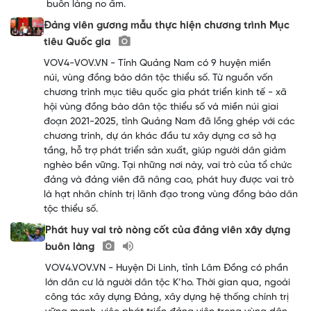
buôn làng no ấm.
Đảng viên gương mẫu thực hiện chương trình Mục
tiêu Quốc gia
VOV4-VOV.VN - Tỉnh Quảng Nam có 9 huyện miền
núi, vùng đồng bào dân tộc thiểu số. Từ nguồn vốn
chương trình mục tiêu quốc gia phát triển kinh tế - xã
hội vùng đồng bào dân tộc thiểu số và miền núi giai
đoạn 2021-2025, tỉnh Quảng Nam đã lồng ghép với các
chương trình, dự án khác đầu tư xây dựng cơ sở hạ
tầng, hỗ trợ phát triển sản xuất, giúp người dân giảm
nghèo bền vững. Tại những nơi này, vai trò của tổ chức
đảng và đảng viên đã nâng cao, phát huy được vai trò
là hạt nhân chính trị lãnh đạo trong vùng đồng bào dân
tộc thiểu số.
Phát huy vai trò nòng cốt của đảng viên xây dựng
buôn làng
VOV4.VOV.VN - Huyện Di Linh, tỉnh Lâm Đồng có phần
lớn dân cư là người dân tộc K’ho. Thời gian qua, ngoài
công tác xây dựng Đảng, xây dựng hệ thống chính trị